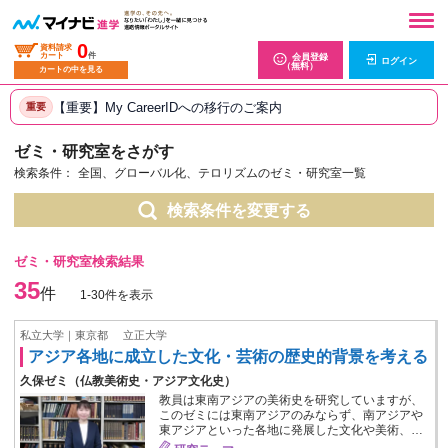
0
資料請求
カート
件
会員登録
ログイン
（無料）
カートの中を見る
【重要】My CareerIDへの移行のご案内
重要
ゼミ・研究室をさがす
検索条件：
全国、グローバル化、テロリズムのゼミ・研究室一覧
検索条件を変更する
ゼミ・研究室検索結果
35
件
1-30件を表示
私立大学｜東京都
立正大学
アジア各地に成立した文化・芸術の歴史的背景を考える
久保ゼミ（仏教美術史・アジア文化史）
教員は東南アジアの美術史を研究していますが、
このゼミには東南アジアのみならず、南アジアや
東アジアといった各地に発展した文化や美術、…