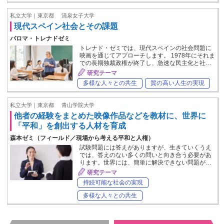
私立大学｜東京都
清泉女子大学
現代スペイン社会とその課題
パロマ・トレナドゼミ
トレナド・ゼミでは、現代スペインの社会問題に
映画を通じてアプローチします。 1978年にそれま
での長期独裁政権が終了し、急速な民主化と社…
研究テーマ
多様な人々との共生
質の高い人生の実現
私立大学｜東京都
青山学院大学
他者の経験をまとめた映像作品などを教材に、世界に
「平和」を創出する人材を育成
森本ゼミ（フィールド／現場から考える平和と人権）
試験問題には答えがありますが、生きていくうえ
では、答えのない多くの問いと向き合う必要があ
ります。世界には、簡単に解決できない問題が…
研究テーマ
持続可能な社会の実現
多様な人々との共生