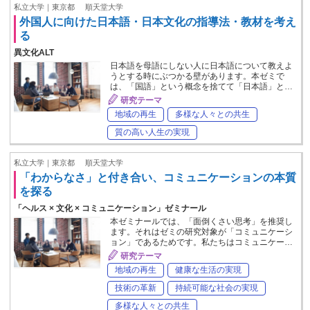
私立大学｜東京都
順天堂大学
外国人に向けた日本語・日本文化の指導法・教材を考え
る
異文化ALT
日本語を母語にしない人に日本語について教えよ
うとする時にぶつかる壁があります。本ゼミで
は、「国語」という概念を捨てて「日本語」と…
研究テーマ
地域の再生
多様な人々との共生
質の高い人生の実現
私立大学｜東京都
順天堂大学
「わからなさ」と付き合い、コミュニケーションの本質
を探る
「ヘルス × 文化 × コミュニケーション」ゼミナール
本ゼミナールでは、「面倒くさい思考」を推奨し
ます。それはゼミの研究対象が「コミュニケーシ
ョン」であるためです。私たちはコミュニケー…
研究テーマ
地域の再生
健康な生活の実現
技術の革新
持続可能な社会の実現
多様な人々との共生