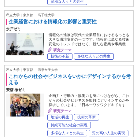
多様な人々との共生
私立大学｜東京都
高千穂大学
企業経営における情報化の影響と重要性
永戸ゼミ
情報化の進展は現代の企業経営におけるもっとも
大きな環境変化の一つです。情報化は単なる技術
変化のトレンドではなく、新たな産業や事業機…
研究テーマ
技術の革新
多様な人々との共生
私立大学｜東京都
清泉女子大学
これからの社会やビジネスをいかにデザインするかを考
える
安斎 徹ゼミ
企画力・行動力・協働力を身につけながら、これ
からの社会やビジネスを如何にデザインするかを
探求しています。「日本一ワクワクドキドキす…
研究テーマ
地域の再生
技術の革新
持続可能な社会の実現
多様な人々との共生
質の高い人生の実現