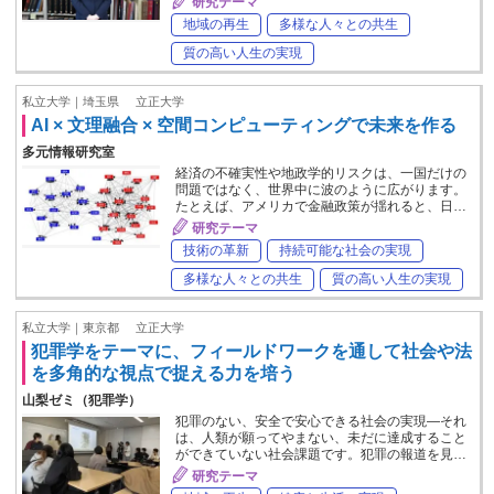
研究テーマ
地域の再生
多様な人々との共生
質の高い人生の実現
私立大学｜埼玉県
立正大学
AI × 文理融合 × 空間コンピューティングで未来を作る
多元情報研究室
経済の不確実性や地政学的リスクは、一国だけの
問題ではなく、世界中に波のように広がります。
たとえば、アメリカで金融政策が揺れると、日…
研究テーマ
技術の革新
持続可能な社会の実現
多様な人々との共生
質の高い人生の実現
私立大学｜東京都
立正大学
犯罪学をテーマに、フィールドワークを通して社会や法
を多角的な視点で捉える力を培う
山梨ゼミ（犯罪学）
犯罪のない、安全で安心できる社会の実現―それ
は、人類が願ってやまない、未だに達成すること
ができていない社会課題です。犯罪の報道を見…
研究テーマ