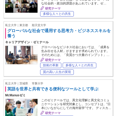
な社会的・政治的課題があふれています。ゼ…
研究テーマ
多様な人々との共生
私立大学｜東京都
順天堂大学
グローバルな社会で通用する思考力・ビジネススキルを
養う
キャリアデザイン・ゼミナール
グローバルなビジネス社会においては、「成果を
生み出せる人材」がますます求められています。
そのためには、「良質かつ大量のインプット」…
研究テーマ
技術の革新
多様な人々との共生
質の高い人生の実現
私立大学｜茨城県
常磐大学
英語を世界と共有できる便利なツールとして学ぶ
McManusゼミ
このゼミナールでは、異文化理解と異文化コミュ
ニケーションを研究対象とし、コンセプトは、“日
本にいながらにしての海外留学”です。 ディスカ…
研究テーマ