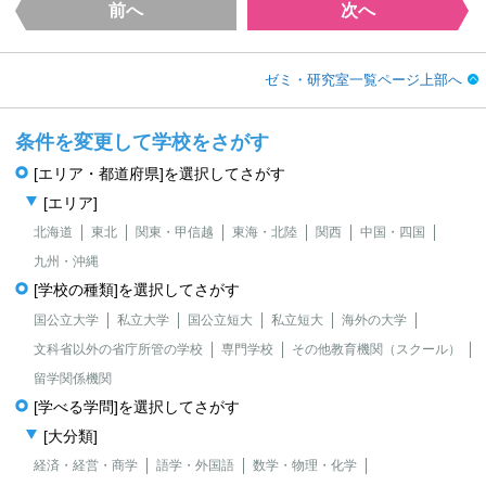
前へ
次へ
ゼミ・研究室一覧ページ上部へ
条件を変更して学校をさがす
[エリア・都道府県]を選択してさがす
[エリア]
北海道
東北
関東・甲信越
東海・北陸
関西
中国・四国
九州・沖縄
[学校の種類]を選択してさがす
国公立大学
私立大学
国公立短大
私立短大
海外の大学
文科省以外の省庁所管の学校
専門学校
その他教育機関（スクール）
留学関係機関
[学べる学問]を選択してさがす
[大分類]
経済・経営・商学
語学・外国語
数学・物理・化学