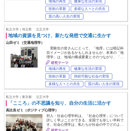
地域の再生
健康な生活の実現
技術の革新
多様な人々との共生
質の高い人生の実現
私立大学｜埼玉県
立正大学
地域の資源を見つけ、新たな発想で交通に生かす
山田ゼミ（交通地理学）
受験生の皆さんにとって、「地理」には暗記科
目イメージがあるかもしれませんが、本来の「地
理学」は、地域の構成要素とそのつながり、「…
研究テーマ
地域の再生
健康な生活の実現
技術の革新
持続可能な社会の実現
多様な人々との共生
質の高い人生の実現
私立大学｜東京都
立正大学
「こころ」の不思議を知り、自分の生活に活かす
高比良ゼミ（ポジティブ心理学）
対人・社会心理学科は、「社会心理学」について
詳しく学ぶことができる、全国でも珍しい学科で
す。社会心理学は、私たちが社会の中でどのよ…
研究テーマ