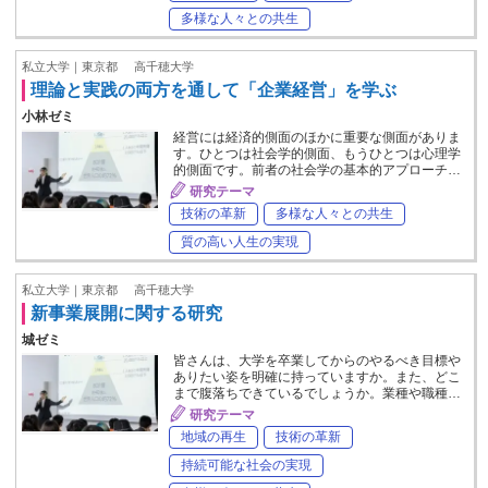
多様な人々との共生
私立大学｜東京都
高千穂大学
理論と実践の両方を通して「企業経営」を学ぶ
小林ゼミ
経営には経済的側面のほかに重要な側面がありま
す。ひとつは社会学的側面、もうひとつは心理学
的側面です。前者の社会学の基本的アプローチ…
研究テーマ
技術の革新
多様な人々との共生
質の高い人生の実現
私立大学｜東京都
高千穂大学
新事業展開に関する研究
城ゼミ
皆さんは、大学を卒業してからのやるべき目標や
ありたい姿を明確に持っていますか。また、どこ
まで腹落ちできているでしょうか。業種や職種…
研究テーマ
地域の再生
技術の革新
持続可能な社会の実現