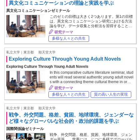
異文化コミュニケーションの理論と実践を学ぶ
異文化コミュニケーションゼミナール
このゼミの目標は大きく2つあります。第1の目標
は、異文化コミュニケーション研究における方法
論を学び、データ収集と分析法を習得すること…
研究テーマ
多様な人々との共生
私立大学｜東京都
順天堂大学
Exploring Culture Through Young Adult Novels
Exploring Culture Through Young Adult Novels
In this comparative culture literature seminar, stud
ents will read several authentic young adult novel
s with a connecting theme cultural theme in or…
研究テーマ
多様な人々との共生
質の高い人生の実現
私立大学｜東京都
順天堂大学
戦争、外交問題、格差、貧困、地球環境、ジェンダーな
ど様々なグローバルな社会的・政治的課題を学ぶ
国際関係論ゼミナール
戦争、外交問題、格差、貧困、地球環境、ジェン
ダー平等…。世界には、じつに多様でグローバル