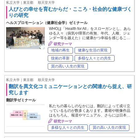
私立大学｜東京都
順天堂大学
人びとの幸せを育むからだ・こころ・社会的な健康づく
りの研究
ヘルスプロモーション（健康社会学）ゼミナール
WHOは「Health for All」をスローガンとし、あら
ゆる人々（病気や障害の有無、年代、人種、ジェ
ンダー等を越えた）に健康かつ幸福を感じるこ…
研究テーマ
地域の再生
健康な生活の実現
技術の革新
多様な人々との共生
質の高い人生の実現
私立大学｜東京都
順天堂大学
翻訳を異文化コミュニケーションとの関連から捉え、研
究します
翻訳学ゼミナール
私たちの暮らしのなかには、翻訳によって成り立
っているものが数多くあります。書籍や映像作品
はもちろん、報道やマニュアル、さらには日本…
研究テーマ
多様な人々との共生
質の高い人生の実現