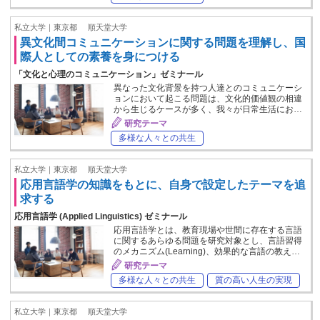
私立大学｜東京都
順天堂大学
異文化間コミュニケーションに関する問題を理解し、国
際人としての素養を身につける
「文化と心理のコミュニケーション」ゼミナール
異なった文化背景を持つ人達とのコミュニケーシ
ョンにおいて起こる問題は、文化的価値観の相違
から生じるケースが多く、我々が日常生活にお…
研究テーマ
多様な人々との共生
私立大学｜東京都
順天堂大学
応用言語学の知識をもとに、自身で設定したテーマを追
求する
応用言語学 (Applied Linguistics) ゼミナール
応用言語学とは、教育現場や世間に存在する言語
に関するあらゆる問題を研究対象とし、言語習得
のメカニズム(Learning)、効果的な言語の教え…
研究テーマ
多様な人々との共生
質の高い人生の実現
私立大学｜東京都
順天堂大学