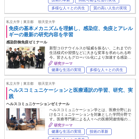
多様な人々との共生
質の高い人生の実現
私立大学｜東京都
順天堂大学
免疫の基本メカニズムを理解し、感染症、免疫とアレル
ギーの最新の研究内容を学習
感染防御免疫ゼミナール
新型コロナウイルスが猛威を振るい、これまでの
生活様式や習慣などに大きな変革を求められる昨
今。皆さんもグローバル化により加速する感染…
研究テーマ
健康な生活の実現
多様な人々との共生
私立大学｜東京都
順天堂大学
ヘルスコミュニケーションと医療通訳の学習、研究、実
践
ヘルスコミュニケーションゼミナール
ヘルスコミュニケーション学とは、医療分野にお
けるコミュニケーションを対象とした学問分野で
す。医療専門家による人々への医療関連情報の…
研究テーマ
健康な生活の実現
技術の革新