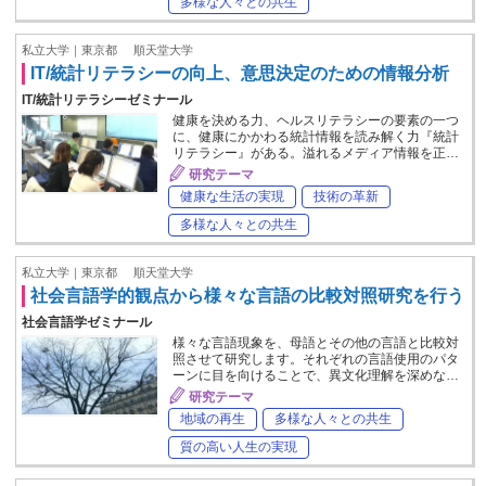
多様な人々との共生
私立大学｜東京都
順天堂大学
IT/統計リテラシーの向上、意思決定のための情報分析
IT/統計リテラシーゼミナール
健康を決める力、ヘルスリテラシーの要素の一つ
に、健康にかかわる統計情報を読み解く力『統計
リテラシー』がある。溢れるメディア情報を正…
研究テーマ
健康な生活の実現
技術の革新
多様な人々との共生
私立大学｜東京都
順天堂大学
社会言語学的観点から様々な言語の比較対照研究を行う
社会言語学ゼミナール
様々な言語現象を、母語とその他の言語と比較対
照させて研究します。それぞれの言語使用のパタ
ーンに目を向けることで、異文化理解を深めな…
研究テーマ
地域の再生
多様な人々との共生
質の高い人生の実現