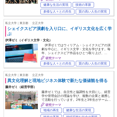
健康な生活の実現
技術の革新
多様な人々との共生
質の高い人生の実現
私立大学｜東京都
立正大学
シェイクスピア演劇を入り口に、イギリス文化を広く学
ぶ
伊澤ゼミ（イギリス文学・文化）
伊澤ゼミではウィリアム・シェイクスピアの演
劇を中心に、イギリス文学・文化を学びます。毎
年、シェイクスピア作品をひとつ取り上げ、…
研究テーマ
多様な人々との共生
質の高い人生の実現
私立大学｜東京都
立正大学
異文化理解と現地ビジネス体験で新たな価値観を得る
藤井ゼミ（経営学部）
藤井ゼミでは、自主性と協調性を大切にし、経営
学や管理会計の理論を学び、複数の企業と連携し
て活動を行っています。2年生と3年生がチーム…
研究テーマ
地域の再生
健康な生活の実現
技術の革新
持続可能な社会の実現