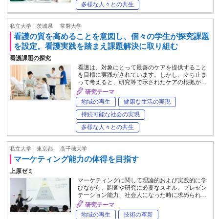
多様な人々との共生
私立大学｜茨城県
常磐大学
看護の質を高めることを意図し、個々の学生が探究課題
を設定。看護実践を踏まえ課題解決に取り組む
看護課題の探究
看護は、対象にとって最善のケアを提供すること
を目標に実践がされています。しかし、立ち止ま
って考えると、研究等で示されたケアの根拠が…
研究テーマ
地域の再生
健康な生活の実現
持続可能な社会の実現
多様な人々との共生
私立大学｜東京都
高千穂大学
マーケティング能力の体得を目指す
上原ゼミ
マーケティングに関して理論的および実践的に学
びながら、調査や研究に必要なスキル、プレゼン
テーション能力、社会人になった時に求められ…
研究テーマ
地域の再生
技術の革新