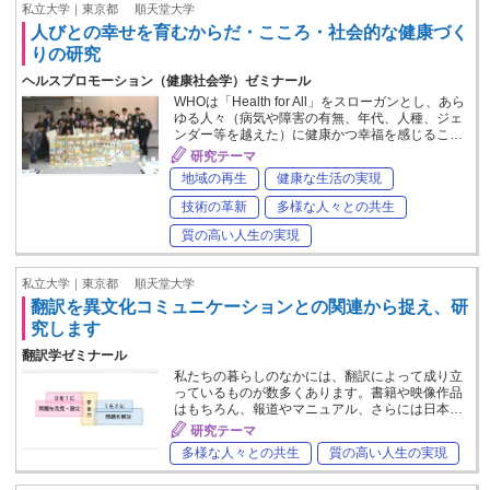
私立大学｜東京都
順天堂大学
人びとの幸せを育むからだ・こころ・社会的な健康づく
りの研究
ヘルスプロモーション（健康社会学）ゼミナール
WHOは「Health for All」をスローガンとし、あら
ゆる人々（病気や障害の有無、年代、人種、ジェ
ンダー等を越えた）に健康かつ幸福を感じるこ…
研究テーマ
地域の再生
健康な生活の実現
技術の革新
多様な人々との共生
質の高い人生の実現
私立大学｜東京都
順天堂大学
翻訳を異文化コミュニケーションとの関連から捉え、研
究します
翻訳学ゼミナール
私たちの暮らしのなかには、翻訳によって成り立
っているものが数多くあります。書籍や映像作品
はもちろん、報道やマニュアル、さらには日本…
研究テーマ
多様な人々との共生
質の高い人生の実現