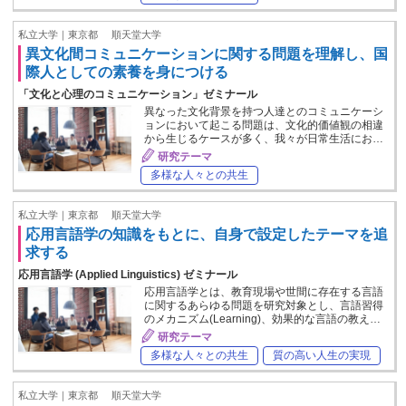
私立大学｜東京都
順天堂大学
異文化間コミュニケーションに関する問題を理解し、国
際人としての素養を身につける
「文化と心理のコミュニケーション」ゼミナール
異なった文化背景を持つ人達とのコミュニケーシ
ョンにおいて起こる問題は、文化的価値観の相違
から生じるケースが多く、我々が日常生活にお…
研究テーマ
多様な人々との共生
私立大学｜東京都
順天堂大学
応用言語学の知識をもとに、自身で設定したテーマを追
求する
応用言語学 (Applied Linguistics) ゼミナール
応用言語学とは、教育現場や世間に存在する言語
に関するあらゆる問題を研究対象とし、言語習得
のメカニズム(Learning)、効果的な言語の教え…
研究テーマ
多様な人々との共生
質の高い人生の実現
私立大学｜東京都
順天堂大学