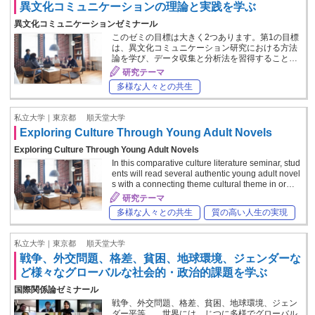
異文化コミュニケーションの理論と実践を学ぶ
異文化コミュニケーションゼミナール
このゼミの目標は大きく2つあります。第1の目標
は、異文化コミュニケーション研究における方法
論を学び、データ収集と分析法を習得すること…
研究テーマ
多様な人々との共生
私立大学｜東京都
順天堂大学
Exploring Culture Through Young Adult Novels
Exploring Culture Through Young Adult Novels
In this comparative culture literature seminar, stud
ents will read several authentic young adult novel
s with a connecting theme cultural theme in or…
研究テーマ
多様な人々との共生
質の高い人生の実現
私立大学｜東京都
順天堂大学
戦争、外交問題、格差、貧困、地球環境、ジェンダーな
ど様々なグローバルな社会的・政治的課題を学ぶ
国際関係論ゼミナール
戦争、外交問題、格差、貧困、地球環境、ジェン
ダー平等…。世界には、じつに多様でグローバル