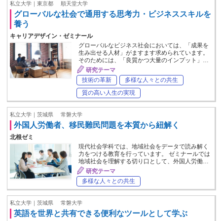
私立大学｜東京都
順天堂大学
グローバルな社会で通用する思考力・ビジネススキルを
養う
キャリアデザイン・ゼミナール
グローバルなビジネス社会においては、「成果を
生み出せる人材」がますます求められています。
そのためには、「良質かつ大量のインプット」…
研究テーマ
技術の革新
多様な人々との共生
質の高い人生の実現
私立大学｜茨城県
常磐大学
外国人労働者、移民難民問題を本質から紐解く
北根ゼミ
現代社会学科では、地域社会をデータで読み解く
力をつける教育を行っています。 ゼミナールでは
地域社会を理解する切り口として、外国人労働…
研究テーマ
多様な人々との共生
私立大学｜茨城県
常磐大学
英語を世界と共有できる便利なツールとして学ぶ