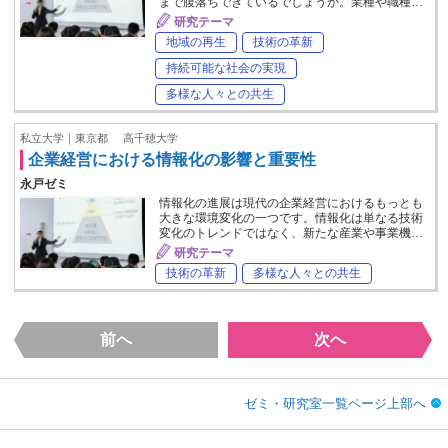
まで腹落ちできているでしょうか。業種や職種…
研究テーマ
地域の再生
技術の革新
持続可能な社会の実現
多様な人々との共生
私立大学｜東京都
高千穂大学
企業経営における情報化の影響と重要性
永戸ゼミ
情報化の進展は現代の企業経営におけるもっとも
大きな環境変化の一つです。情報化は単なる技術
変化のトレンドではなく、新たな産業や事業機…
研究テーマ
技術の革新
多様な人々との共生
前へ
次へ
ゼミ・研究室一覧ページ上部へ