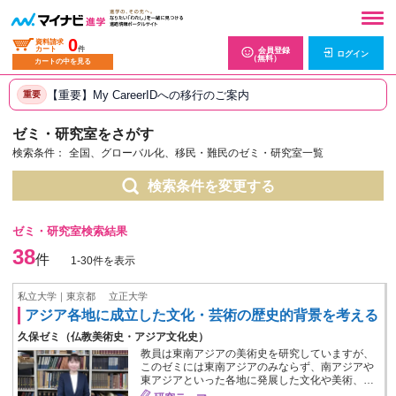
0
資料請求
カート
件
会員登録
ログイン
（無料）
カートの中を見る
【重要】My CareerIDへの移行のご案内
重要
ゼミ・研究室をさがす
検索条件：
全国、グローバル化、移民・難民のゼミ・研究室一覧
検索条件を変更する
ゼミ・研究室検索結果
38
件
1-30件を表示
私立大学｜東京都
立正大学
アジア各地に成立した文化・芸術の歴史的背景を考える
久保ゼミ（仏教美術史・アジア文化史）
教員は東南アジアの美術史を研究していますが、
このゼミには東南アジアのみならず、南アジアや
東アジアといった各地に発展した文化や美術、…