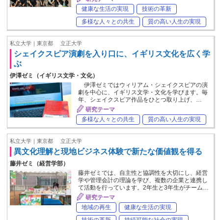
健康な生活の実現
技術の革新
多様な人々との共生
質の高い人生の実現
私立大学｜東京都
立正大学
シェイクスピア演劇を入り口に、イギリス文化を広く学
ぶ
伊澤ゼミ（イギリス文学・文化）
伊澤ゼミではウィリアム・シェイクスピアの演
劇を中心に、イギリス文学・文化を学びます。毎
年、シェイクスピア作品をひとつ取り上げ、…
研究テーマ
多様な人々との共生
質の高い人生の実現
私立大学｜東京都
立正大学
異文化理解と現地ビジネス体験で新たな価値観を得る
藤井ゼミ（経営学部）
藤井ゼミでは、自主性と協調性を大切にし、経営
学や管理会計の理論を学び、複数の企業と連携し
て活動を行っています。2年生と3年生がチーム…
研究テーマ
地域の再生
健康な生活の実現
技術の革新
持続可能な社会の実現