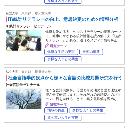
多様な人々との共生
私立大学｜東京都
順天堂大学
IT/統計リテラシーの向上、意思決定のための情報分析
IT/統計リテラシーゼミナール
健康を決める力、ヘルスリテラシーの要素の一つ
に、健康にかかわる統計情報を読み解く力『統計
リテラシー』がある。溢れるメディア情報を正…
研究テーマ
健康な生活の実現
技術の革新
多様な人々との共生
私立大学｜東京都
順天堂大学
社会言語学的観点から様々な言語の比較対照研究を行う
社会言語学ゼミナール
様々な言語現象を、母語とその他の言語と比較対
照させて研究します。それぞれの言語使用のパタ
ーンに目を向けることで、異文化理解を深めな…
研究テーマ
地域の再生
多様な人々との共生
質の高い人生の実現