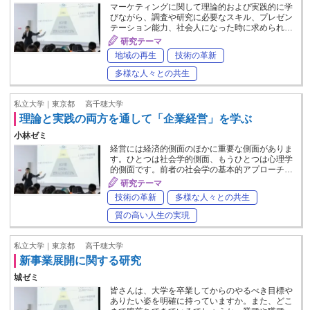
マーケティングに関して理論的および実践的に学
びながら、調査や研究に必要なスキル、プレゼン
テーション能力、社会人になった時に求められ…
研究テーマ
地域の再生
技術の革新
多様な人々との共生
私立大学｜東京都
高千穂大学
理論と実践の両方を通して「企業経営」を学ぶ
小林ゼミ
経営には経済的側面のほかに重要な側面がありま
す。ひとつは社会学的側面、もうひとつは心理学
的側面です。前者の社会学の基本的アプローチ…
研究テーマ
技術の革新
多様な人々との共生
質の高い人生の実現
私立大学｜東京都
高千穂大学
新事業展開に関する研究
城ゼミ
皆さんは、大学を卒業してからのやるべき目標や
ありたい姿を明確に持っていますか。また、どこ