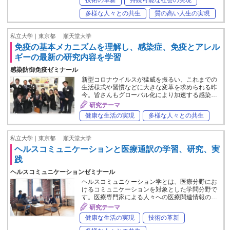
多様な人々との共生
質の高い人生の実現
私立大学｜東京都
順天堂大学
免疫の基本メカニズムを理解し、感染症、免疫とアレル
ギーの最新の研究内容を学習
感染防御免疫ゼミナール
新型コロナウイルスが猛威を振るい、これまでの
生活様式や習慣などに大きな変革を求められる昨
今。皆さんもグローバル化により加速する感染…
研究テーマ
健康な生活の実現
多様な人々との共生
私立大学｜東京都
順天堂大学
ヘルスコミュニケーションと医療通訳の学習、研究、実
践
ヘルスコミュニケーションゼミナール
ヘルスコミュニケーション学とは、医療分野にお
けるコミュニケーションを対象とした学問分野で
す。医療専門家による人々への医療関連情報の…
研究テーマ
健康な生活の実現
技術の革新