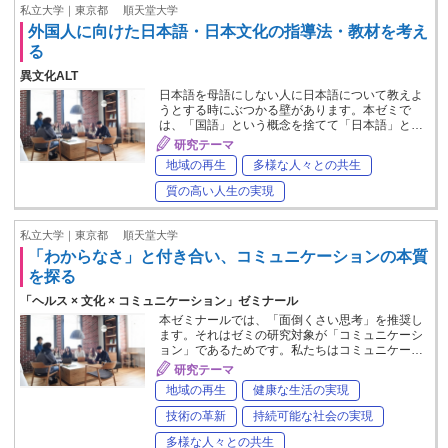
私立大学｜東京都
順天堂大学
外国人に向けた日本語・日本文化の指導法・教材を考え
る
異文化ALT
日本語を母語にしない人に日本語について教えよ
うとする時にぶつかる壁があります。本ゼミで
は、「国語」という概念を捨てて「日本語」と…
研究テーマ
地域の再生
多様な人々との共生
質の高い人生の実現
私立大学｜東京都
順天堂大学
「わからなさ」と付き合い、コミュニケーションの本質
を探る
「ヘルス × 文化 × コミュニケーション」ゼミナール
本ゼミナールでは、「面倒くさい思考」を推奨し
ます。それはゼミの研究対象が「コミュニケーシ
ョン」であるためです。私たちはコミュニケー…
研究テーマ
地域の再生
健康な生活の実現
技術の革新
持続可能な社会の実現
多様な人々との共生