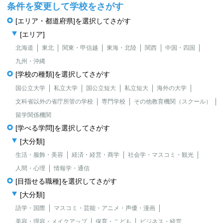
条件を変更して学校をさがす
[エリア・都道府県]を選択してさがす
[エリア]
北海道
東北
関東・甲信越
東海・北陸
関西
中国・四国
九州・沖縄
[学校の種類]を選択してさがす
国公立大学
私立大学
国公立短大
私立短大
海外の大学
文科省以外の省庁所管の学校
専門学校
その他教育機関（スクール）
留学関係機関
[学べる学問]を選択してさがす
[大分類]
生活・服飾・美容
経済・経営・商学
社会学・マスコミ・観光
人間・心理
情報学・通信
[目指せる職種]を選択してさがす
[大分類]
語学・国際
マスコミ・芸能・アニメ・声優・漫画
美容・理容・メイクアップ
保育・こども
ビジネス・経営