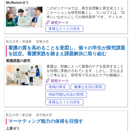
McManusゼミ
このゼミナールでは、異文化理解と異文化コミュ
ニケーションを研究対象とし、コンセプトは、“日
本にいながらにしての海外留学”です。 ディスカ…
研究テーマ
多様な人々との共生
私立大学｜茨城県
常磐大学
看護の質を高めることを意図し、個々の学生が探究課題
を設定。看護実践を踏まえ課題解決に取り組む
看護課題の探究
看護は、対象にとって最善のケアを提供すること
を目標に実践がされています。しかし、立ち止ま
って考えると、研究等で示されたケアの根拠が…
研究テーマ
地域の再生
健康な生活の実現
持続可能な社会の実現
多様な人々との共生
私立大学｜東京都
高千穂大学
マーケティング能力の体得を目指す
上原ゼミ