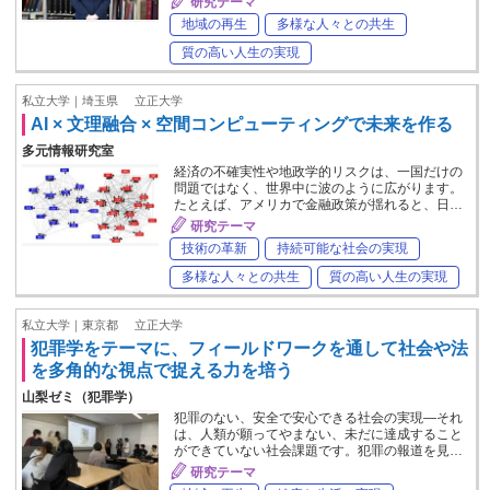
研究テーマ
地域の再生
多様な人々との共生
質の高い人生の実現
私立大学｜埼玉県
立正大学
AI × 文理融合 × 空間コンピューティングで未来を作る
多元情報研究室
経済の不確実性や地政学的リスクは、一国だけの
問題ではなく、世界中に波のように広がります。
たとえば、アメリカで金融政策が揺れると、日…
研究テーマ
技術の革新
持続可能な社会の実現
多様な人々との共生
質の高い人生の実現
私立大学｜東京都
立正大学
犯罪学をテーマに、フィールドワークを通して社会や法
を多角的な視点で捉える力を培う
山梨ゼミ（犯罪学）
犯罪のない、安全で安心できる社会の実現―それ
は、人類が願ってやまない、未だに達成すること
ができていない社会課題です。犯罪の報道を見…
研究テーマ