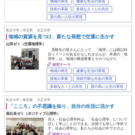
地域の再生
健康な生活の実現
技術の革新
多様な人々との共生
質の高い人生の実現
私立大学｜埼玉県
立正大学
地域の資源を見つけ、新たな発想で交通に生かす
山田ゼミ（交通地理学）
受験生の皆さんにとって、「地理」には暗記科
目イメージがあるかもしれませんが、本来の「地
理学」は、地域の構成要素とそのつながり、「…
研究テーマ
地域の再生
健康な生活の実現
技術の革新
持続可能な社会の実現
多様な人々との共生
質の高い人生の実現
私立大学｜東京都
立正大学
「こころ」の不思議を知り、自分の生活に活かす
高比良ゼミ（ポジティブ心理学）
対人・社会心理学科は、「社会心理学」について
詳しく学ぶことができる、全国でも珍しい学科で
す。社会心理学は、私たちが社会の中でどのよ…
研究テーマ