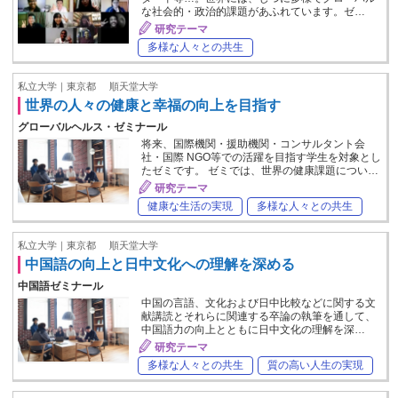
な社会的・政治的課題があふれています。ゼ…
研究テーマ
多様な人々との共生
私立大学｜東京都
順天堂大学
世界の人々の健康と幸福の向上を目指す
グローバルヘルス・ゼミナール
将来、国際機関・援助機関・コンサルタント会
社・国際 NGO等での活躍を目指す学生を対象とし
たゼミです。 ゼミでは、世界の健康課題につい…
研究テーマ
健康な生活の実現
多様な人々との共生
私立大学｜東京都
順天堂大学
中国語の向上と日中文化への理解を深める
中国語ゼミナール
中国の言語、文化および日中比較などに関する文
献講読とそれらに関連する卒論の執筆を通して、
中国語力の向上とともに日中文化の理解を深…
研究テーマ
多様な人々との共生
質の高い人生の実現