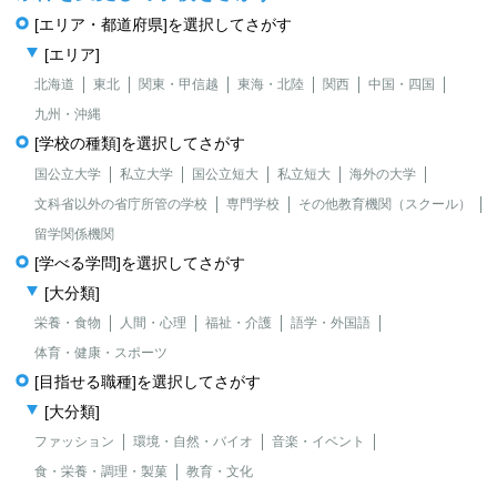
[エリア・都道府県]を選択してさがす
[エリア]
北海道
東北
関東・甲信越
東海・北陸
関西
中国・四国
九州・沖縄
[学校の種類]を選択してさがす
国公立大学
私立大学
国公立短大
私立短大
海外の大学
文科省以外の省庁所管の学校
専門学校
その他教育機関（スクール）
留学関係機関
[学べる学問]を選択してさがす
[大分類]
栄養・食物
人間・心理
福祉・介護
語学・外国語
体育・健康・スポーツ
[目指せる職種]を選択してさがす
[大分類]
ファッション
環境・自然・バイオ
音楽・イベント
食・栄養・調理・製菓
教育・文化