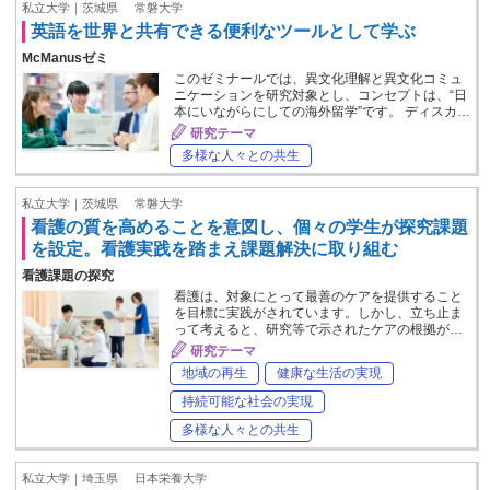
私立大学｜茨城県
常磐大学
英語を世界と共有できる便利なツールとして学ぶ
McManusゼミ
このゼミナールでは、異文化理解と異文化コミュ
ニケーションを研究対象とし、コンセプトは、“日
本にいながらにしての海外留学”です。 ディスカ…
研究テーマ
多様な人々との共生
私立大学｜茨城県
常磐大学
看護の質を高めることを意図し、個々の学生が探究課題
を設定。看護実践を踏まえ課題解決に取り組む
看護課題の探究
看護は、対象にとって最善のケアを提供すること
を目標に実践がされています。しかし、立ち止ま
って考えると、研究等で示されたケアの根拠が…
研究テーマ
地域の再生
健康な生活の実現
持続可能な社会の実現
多様な人々との共生
私立大学｜埼玉県
日本栄養大学