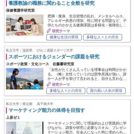
養護教諭の職務に関わること全般を研究
保健養護学研究室
肥満・痩身、生活習慣の乱れ、メンタルヘルス、
アレルギー疾患の増加、性に関する問題など、子
供たちのかかえる健康課題は多様化・複雑化し…
研究テーマ
健康な生活の実現
多様な人々との共生
私立大学｜滋賀県
びわこ成蹊スポーツ大学
スポーツにおけるジェンダーの課題を研究
スポーツ政策・文化コース 佐藤馨研究室
「女性がたくさん入っている理事会は時間がかか
る。（略）女性っていうのは競争意識が強い。誰
か一人が手を挙げて言われると、自分も言わな…
研究テーマ
多様な人々との共生
質の高い人生の実現
私立大学｜東京都
高千穂大学
マーケティング能力の体得を目指す
上原ゼミ
マーケティングに関して理論的および実践的に学
びながら、調査や研究に必要なスキル、プレゼン
テーション能力、社会人になった時に求められ…