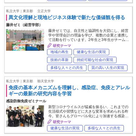
私立大学｜東京都
立正大学
異文化理解と現地ビジネス体験で新たな価値観を得る
藤井ゼミ（経営学部）
藤井ゼミでは、自主性と協調性を大切にし、経営
学や管理会計の理論を学び、複数の企業と連携し
て活動を行っています。2年生と3年生がチーム…
研究テーマ
地域の再生
健康な生活の実現
技術の革新
持続可能な社会の実現
多様な人々との共生
質の高い人生の実現
私立大学｜東京都
順天堂大学
免疫の基本メカニズムを理解し、感染症、免疫とアレル
ギーの最新の研究内容を学習
感染防御免疫ゼミナール
新型コロナウイルスが猛威を振るい、これまでの
生活様式や習慣などに大きな変革を求められる昨
今。皆さんもグローバル化により加速する感染…
研究テーマ
健康な生活の実現
多様な人々との共生