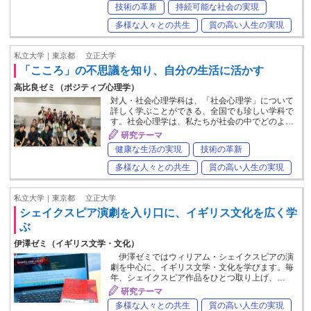
技術の革新
持続可能な社会の実現
多様な人々との共生
質の高い人生の実現
私立大学｜東京都
立正大学
「こころ」の不思議を知り、自分の生活に活かす
高比良ゼミ（ポジティブ心理学）
対人・社会心理学科は、「社会心理学」について
詳しく学ぶことができる、全国でも珍しい学科で
す。社会心理学は、私たちが社会の中でどのよ…
研究テーマ
健康な生活の実現
技術の革新
多様な人々との共生
質の高い人生の実現
私立大学｜東京都
立正大学
シェイクスピア演劇を入り口に、イギリス文化を広く学
ぶ
伊澤ゼミ（イギリス文学・文化）
伊澤ゼミではウィリアム・シェイクスピアの演
劇を中心に、イギリス文学・文化を学びます。毎
年、シェイクスピア作品をひとつ取り上げ、…
研究テーマ
多様な人々との共生
質の高い人生の実現