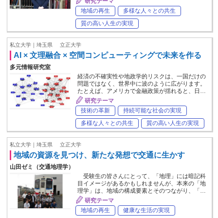
研究テーマ
地域の再生
多様な人々との共生
質の高い人生の実現
私立大学｜埼玉県
立正大学
AI × 文理融合 × 空間コンピューティングで未来を作る
多元情報研究室
経済の不確実性や地政学的リスクは、一国だけの
問題ではなく、世界中に波のように広がります。
たとえば、アメリカで金融政策が揺れると、日…
研究テーマ
技術の革新
持続可能な社会の実現
多様な人々との共生
質の高い人生の実現
私立大学｜埼玉県
立正大学
地域の資源を見つけ、新たな発想で交通に生かす
山田ゼミ（交通地理学）
受験生の皆さんにとって、「地理」には暗記科
目イメージがあるかもしれませんが、本来の「地
理学」は、地域の構成要素とそのつながり、「…
研究テーマ
地域の再生
健康な生活の実現