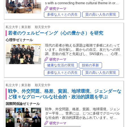
s with a connecting theme cultural theme in or…
研究テーマ
多様な人々との共生
質の高い人生の実現
私立大学｜東京都
順天堂大学
若者のウェルビーイング（心の豊かさ）を研究
心理学ゼミナール
現代の若者が抱える課題は複雑で多岐にわたって
います。自分探し、親からの自立、友だちへの同
調、意欲の低下と先延ばし、SNS疲れ…。 心理…
研究テーマ
健康な生活の実現
技術の革新
多様な人々との共生
質の高い人生の実現
私立大学｜東京都
順天堂大学
戦争、外交問題、格差、貧困、地球環境、ジェンダーな
ど様々なグローバルな社会的・政治的課題を学ぶ
国際関係論ゼミナール
戦争、外交問題、格差、貧困、地球環境、ジェン
ダー平等…。世界には、じつに多様でグローバル
な社会的・政治的課題があふれています。ゼ…
研究テーマ