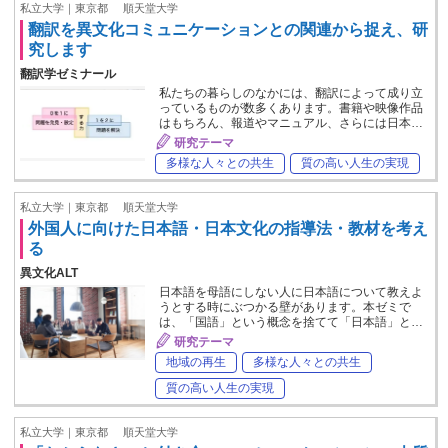
私立大学｜東京都
順天堂大学
翻訳を異文化コミュニケーションとの関連から捉え、研
究します
翻訳学ゼミナール
私たちの暮らしのなかには、翻訳によって成り立
っているものが数多くあります。書籍や映像作品
はもちろん、報道やマニュアル、さらには日本…
研究テーマ
多様な人々との共生
質の高い人生の実現
私立大学｜東京都
順天堂大学
外国人に向けた日本語・日本文化の指導法・教材を考え
る
異文化ALT
日本語を母語にしない人に日本語について教えよ
うとする時にぶつかる壁があります。本ゼミで
は、「国語」という概念を捨てて「日本語」と…
研究テーマ
地域の再生
多様な人々との共生
質の高い人生の実現
私立大学｜東京都
順天堂大学