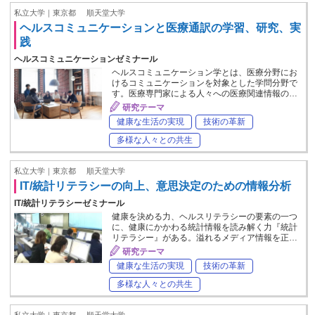
私立大学｜東京都
順天堂大学
ヘルスコミュニケーションと医療通訳の学習、研究、実
践
ヘルスコミュニケーションゼミナール
ヘルスコミュニケーション学とは、医療分野にお
けるコミュニケーションを対象とした学問分野で
す。医療専門家による人々への医療関連情報の…
研究テーマ
健康な生活の実現
技術の革新
多様な人々との共生
私立大学｜東京都
順天堂大学
IT/統計リテラシーの向上、意思決定のための情報分析
IT/統計リテラシーゼミナール
健康を決める力、ヘルスリテラシーの要素の一つ
に、健康にかかわる統計情報を読み解く力『統計
リテラシー』がある。溢れるメディア情報を正…
研究テーマ
健康な生活の実現
技術の革新
多様な人々との共生
私立大学｜東京都
順天堂大学