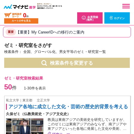
0
資料請求
カート
件
会員登録
ログイン
（無料）
カートの中を見る
【重要】My CareerIDへの移行のご案内
重要
ゼミ・研究室をさがす
検索条件：
全国、グローバル化、男女平等のゼミ・研究室一覧
検索条件を変更する
ゼミ・研究室検索結果
50
件
1-30件を表示
私立大学｜東京都
立正大学
アジア各地に成立した文化・芸術の歴史的背景を考える
久保ゼミ（仏教美術史・アジア文化史）
教員は東南アジアの美術史を研究していますが、
このゼミには東南アジアのみならず、南アジアや
東アジアといった各地に発展した文化や美術、…