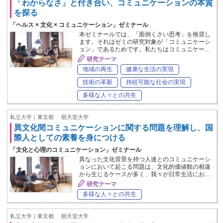
「わからなさ」と付き合い、コミュニケーションの本質
を探る
「ヘルス × 文化 × コミュニケーション」ゼミナール
本ゼミナールでは、「面倒くさい思考」を推奨し
ます。それはゼミの研究対象が「コミュニケーシ
ョン」であるためです。私たちはコミュニケー…
研究テーマ
地域の再生
健康な生活の実現
技術の革新
持続可能な社会の実現
多様な人々との共生
私立大学｜東京都
順天堂大学
異文化間コミュニケーションに関する問題を理解し、国
際人としての素養を身につける
「文化と心理のコミュニケーション」ゼミナール
異なった文化背景を持つ人達とのコミュニケーシ
ョンにおいて起こる問題は、文化的価値観の相違
から生じるケースが多く、我々が日常生活にお…
研究テーマ
多様な人々との共生
私立大学｜東京都
順天堂大学