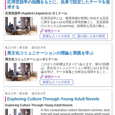
応用言語学の知識をもとに、自身で設定したテーマを追
求する
応用言語学 (Applied Linguistics) ゼミナール
応用言語学とは、教育現場や世間に存在する言語
に関するあらゆる問題を研究対象とし、言語習得
のメカニズム(Learning)、効果的な言語の教え…
研究テーマ
多様な人々との共生
質の高い人生の実現
私立大学｜東京都
順天堂大学
異文化コミュニケーションの理論と実践を学ぶ
異文化コミュニケーションゼミナール
このゼミの目標は大きく2つあります。第1の目標
は、異文化コミュニケーション研究における方法
論を学び、データ収集と分析法を習得すること…
研究テーマ
多様な人々との共生
私立大学｜東京都
順天堂大学
Exploring Culture Through Young Adult Novels
Exploring Culture Through Young Adult Novels
In this comparative culture literature seminar, stud
ents will read several authentic young adult novel