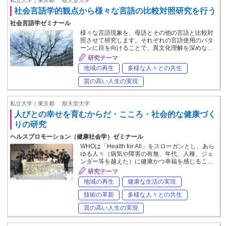
社会言語学的観点から様々な言語の比較対照研究を行う
社会言語学ゼミナール
様々な言語現象を、母語とその他の言語と比較対
照させて研究します。それぞれの言語使用のパタ
ーンに目を向けることで、異文化理解を深めな…
研究テーマ
地域の再生
多様な人々との共生
質の高い人生の実現
私立大学｜東京都
順天堂大学
人びとの幸せを育むからだ・こころ・社会的な健康づく
りの研究
ヘルスプロモーション（健康社会学）ゼミナール
WHOは「Health for All」をスローガンとし、あら
ゆる人々（病気や障害の有無、年代、人種、ジェ
ンダー等を越えた）に健康かつ幸福を感じるこ…
研究テーマ
地域の再生
健康な生活の実現
技術の革新
多様な人々との共生
質の高い人生の実現