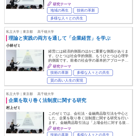
研究テーマ
地域の再生
技術の革新
多様な人々との共生
私立大学｜東京都
高千穂大学
理論と実践の両方を通して「企業経営」を学ぶ
小林ゼミ
経営には経済的側面のほかに重要な側面がありま
す。ひとつは社会学的側面、もうひとつは心理学
的側面です。前者の社会学の基本的アプローチ…
研究テーマ
技術の革新
多様な人々との共生
質の高い人生の実現
私立大学｜東京都
高千穂大学
企業を取り巻く法制度に関する研究
村上ゼミ
このゼミでは、会社法・金融商品取引法を中心と
した、企業を取り巻く法制度に関する研究を行い
ます。 金融商品取引法は「上場会社に対する規…
研究テーマ
技術の革新
多様な人々との共生