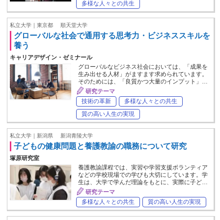
多様な人々との共生
私立大学｜東京都
順天堂大学
グローバルな社会で通用する思考力・ビジネススキルを
養う
キャリアデザイン・ゼミナール
グローバルなビジネス社会においては、「成果を
生み出せる人材」がますます求められています。
そのためには、「良質かつ大量のインプット」…
研究テーマ
技術の革新
多様な人々との共生
質の高い人生の実現
私立大学｜新潟県
新潟青陵大学
子どもの健康問題と養護教諭の職務について研究
塚原研究室
養護教諭課程では、実習や学習支援ボランティア
などの学校現場での学びも大切にしています。学
生は、大学で学んだ理論をもとに、実際に子ど…
研究テーマ
多様な人々との共生
質の高い人生の実現