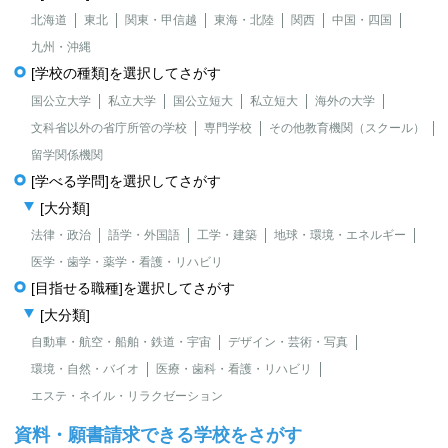
北海道
東北
関東・甲信越
東海・北陸
関西
中国・四国
九州・沖縄
[学校の種類]を選択してさがす
国公立大学
私立大学
国公立短大
私立短大
海外の大学
文科省以外の省庁所管の学校
専門学校
その他教育機関（スクール）
留学関係機関
[学べる学問]を選択してさがす
[大分類]
法律・政治
語学・外国語
工学・建築
地球・環境・エネルギー
医学・歯学・薬学・看護・リハビリ
[目指せる職種]を選択してさがす
[大分類]
自動車・航空・船舶・鉄道・宇宙
デザイン・芸術・写真
環境・自然・バイオ
医療・歯科・看護・リハビリ
エステ・ネイル・リラクゼーション
資料・願書請求できる学校をさがす