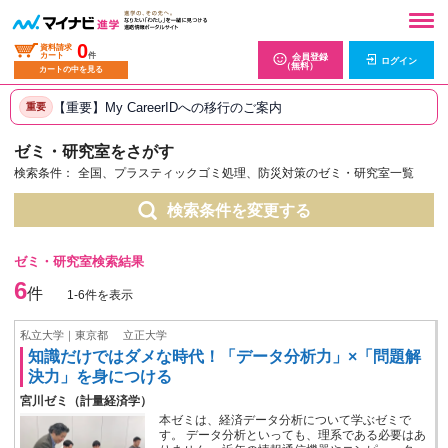
0
資料請求
カート
件
会員登録
ログイン
（無料）
カートの中を見る
【重要】My CareerIDへの移行のご案内
重要
ゼミ・研究室をさがす
検索条件：
全国、プラスティックゴミ処理、防災対策のゼミ・研究室一覧
検索条件を変更する
ゼミ・研究室検索結果
6
件
1-6件を表示
私立大学｜東京都
立正大学
知識だけではダメな時代！「データ分析力」×「問題解
決力」を身につける
宮川ゼミ（計量経済学）
本ゼミは、経済データ分析について学ぶゼミで
す。 データ分析といっても、理系である必要はあ