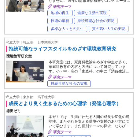
りません。 近年の情報通信機器やコンピュータ…
研究テーマ
地域の再生
健康な生活の実現
技術の革新
持続可能な社会の実現
多様な人々との共生
質の高い人生の実現
私立大学｜埼玉県
日本栄養大学
持続可能なライフスタイルをめざす環境教育研究
環境教育研究室
本研究室には、家庭科教諭をめざす学生が多く、
家庭科教育の内容と方法について研究していま
す。小・中・高の「家庭科」の中に「消費生活…
研究テーマ
持続可能な社会の実現
私立大学｜東京都
高千穂大学
成長とより良く生きるための心理学（発達心理学）
徳田ゼミ
本ゼミでは、生涯にわたる人間の成長や変化の可
能性、またそれを支える環境や支援のあり方につ
いて学びます。また個別テーマの探求、ならび…
研究テーマ