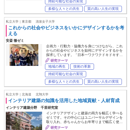
持続可能な社会の実現
多様な人々との共生
質の高い人生の実現
私立大学｜東京都
清泉女子大学
これからの社会やビジネスをいかにデザインするかを考
える
安斎 徹ゼミ
企画力・行動力・協働力を身につけながら、これ
からの社会やビジネスを如何にデザインするかを
探求しています。「日本一ワクワクドキドキす…
研究テーマ
地域の再生
技術の革新
持続可能な社会の実現
多様な人々との共生
質の高い人生の実現
私立大学｜北海道
北翔大学
インテリア建築の知識を活用した地域貢献・人材育成
インテリア建築分野 千里研究室
インテリアデザインと建築の両方を幅広く学べる
ゼミです。その中心にはユニバーサルデザインを
取り入れ、赤ちゃんからお年寄りまで幅広く使…
研究テーマ