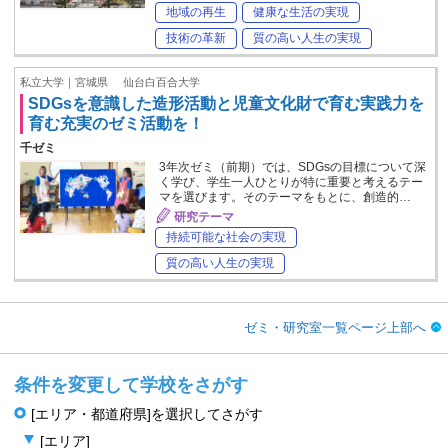
地域の再生
健康な生活の実現
技術の革新
質の高い人生の実現
私立大学｜宮城県
仙台白百合大学
SDGsを意識した造形活動と児童文化財で育む実践力を
育む充実のゼミ活動を！
千ゼミ
3年次ゼミ（前期）では、SDGsの目標について深
く学び、学生一人ひとりが特に重要と考えるテー
マを選びます。そのテーマをもとに、創造的…
研究テーマ
持続可能な社会の実現
質の高い人生の実現
ゼミ・研究室一覧ページ上部へ
条件を変更して学校をさがす
[エリア・都道府県]を選択してさがす
[エリア]