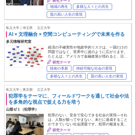
研究テーマ
地域の再生
多様な人々との共生
質の高い人生の実現
私立大学｜埼玉県
立正大学
AI × 文理融合 × 空間コンピューティングで未来を作る
多元情報研究室
経済の不確実性や地政学的リスクは、一国だけの
問題ではなく、世界中に波のように広がります。
たとえば、アメリカで金融政策が揺れると、日…
研究テーマ
技術の革新
持続可能な社会の実現
多様な人々との共生
質の高い人生の実現
私立大学｜東京都
立正大学
犯罪学をテーマに、フィールドワークを通して社会や法
を多角的な視点で捉える力を培う
山梨ゼミ（犯罪学）
犯罪のない、安全で安心できる社会の実現―それ
は、人類が願ってやまない、未だに達成すること
ができていない社会課題です。犯罪の報道を見…
研究テーマ