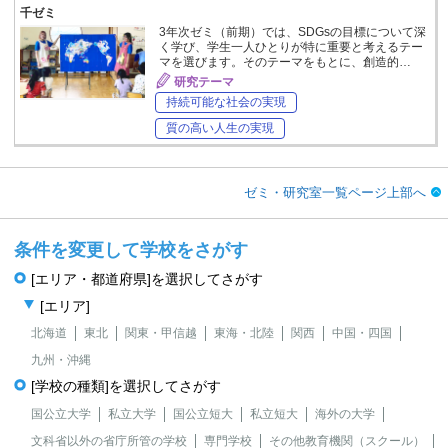
千ゼミ
3年次ゼミ（前期）では、SDGsの目標について深
く学び、学生一人ひとりが特に重要と考えるテー
マを選びます。そのテーマをもとに、創造的…
研究テーマ
持続可能な社会の実現
質の高い人生の実現
ゼミ・研究室一覧ページ上部へ
条件を変更して学校をさがす
[エリア・都道府県]を選択してさがす
[エリア]
北海道
東北
関東・甲信越
東海・北陸
関西
中国・四国
九州・沖縄
[学校の種類]を選択してさがす
国公立大学
私立大学
国公立短大
私立短大
海外の大学
文科省以外の省庁所管の学校
専門学校
その他教育機関（スクール）