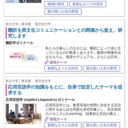
地域の再生
多様な人々との共生
質の高い人生の実現
私立大学｜東京都
順天堂大学
翻訳を異文化コミュニケーションとの関連から捉え、研
究します
翻訳学ゼミナール
私たちの暮らしのなかには、翻訳によって成り立
っているものが数多くあります。書籍や映像作品
はもちろん、報道やマニュアル、さらには日本…
研究テーマ
多様な人々との共生
質の高い人生の実現
私立大学｜東京都
順天堂大学
応用言語学の知識をもとに、自身で設定したテーマを追
求する
応用言語学 (Applied Linguistics) ゼミナール
応用言語学とは、教育現場や世間に存在する言語
に関するあらゆる問題を研究対象とし、言語習得
のメカニズム(Learning)、効果的な言語の教え…
研究テーマ
多様な人々との共生
質の高い人生の実現