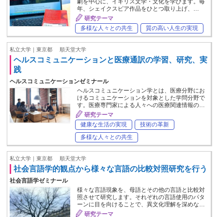
劇を中心に、イギリス文学・文化を学びます。毎
年、シェイクスピア作品をひとつ取り上げ、…
研究テーマ
多様な人々との共生
質の高い人生の実現
私立大学｜東京都
順天堂大学
ヘルスコミュニケーションと医療通訳の学習、研究、実
践
ヘルスコミュニケーションゼミナール
ヘルスコミュニケーション学とは、医療分野にお
けるコミュニケーションを対象とした学問分野で
す。医療専門家による人々への医療関連情報の…
研究テーマ
健康な生活の実現
技術の革新
多様な人々との共生
私立大学｜東京都
順天堂大学
社会言語学的観点から様々な言語の比較対照研究を行う
社会言語学ゼミナール
様々な言語現象を、母語とその他の言語と比較対
照させて研究します。それぞれの言語使用のパタ
ーンに目を向けることで、異文化理解を深めな…
研究テーマ