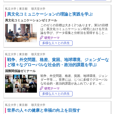
私立大学｜東京都
順天堂大学
異文化コミュニケーションの理論と実践を学ぶ
異文化コミュニケーションゼミナール
このゼミの目標は大きく2つあります。第1の目標
は、異文化コミュニケーション研究における方法
論を学び、データ収集と分析法を習得すること…
研究テーマ
多様な人々との共生
私立大学｜東京都
順天堂大学
戦争、外交問題、格差、貧困、地球環境、ジェンダーな
ど様々なグローバルな社会的・政治的課題を学ぶ
国際関係論ゼミナール
戦争、外交問題、格差、貧困、地球環境、ジェン
ダー平等…。世界には、じつに多様でグローバル
な社会的・政治的課題があふれています。ゼ…
研究テーマ
多様な人々との共生
私立大学｜東京都
順天堂大学
世界の人々の健康と幸福の向上を目指す