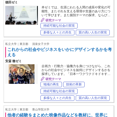
徳田ゼミ
本ゼミでは、生涯にわたる人間の成長や変化の可
能性、またそれを支える環境や支援のあり方につ
いて学びます。また個別テーマの探求、ならび…
研究テーマ
持続可能な社会の実現
多様な人々との共生
質の高い人生の実現
私立大学｜東京都
清泉女子大学
これからの社会やビジネスをいかにデザインするかを考
える
安斎 徹ゼミ
企画力・行動力・協働力を身につけながら、これ
からの社会やビジネスを如何にデザインするかを
探求しています。「日本一ワクワクドキドキす…
研究テーマ
地域の再生
技術の革新
持続可能な社会の実現
多様な人々との共生
質の高い人生の実現
私立大学｜東京都
青山学院大学
他者の経験をまとめた映像作品などを教材に、世界に