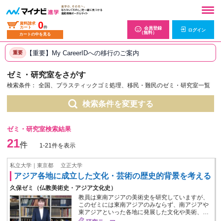
0
資料請求
カート
件
会員登録
ログイン
（無料）
カートの中を見る
【重要】My CareerIDへの移行のご案内
重要
ゼミ・研究室をさがす
検索条件：
全国、プラスティックゴミ処理、移民・難民のゼミ・研究室一覧
検索条件を変更する
ゼミ・研究室検索結果
21
件
1-21件を表示
私立大学｜東京都
立正大学
アジア各地に成立した文化・芸術の歴史的背景を考える
久保ゼミ（仏教美術史・アジア文化史）
教員は東南アジアの美術史を研究していますが、
このゼミには東南アジアのみならず、南アジアや
東アジアといった各地に発展した文化や美術、…