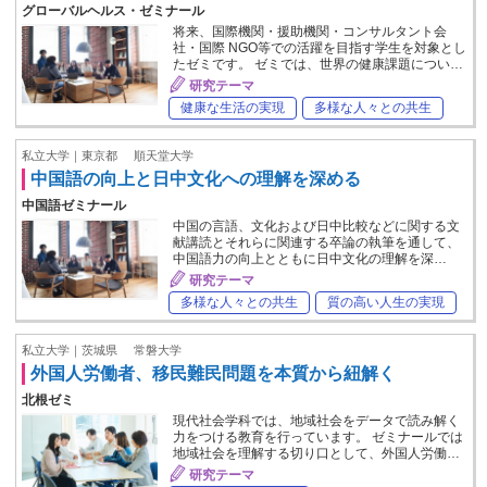
グローバルヘルス・ゼミナール
将来、国際機関・援助機関・コンサルタント会
社・国際 NGO等での活躍を目指す学生を対象とし
たゼミです。 ゼミでは、世界の健康課題につい…
研究テーマ
健康な生活の実現
多様な人々との共生
私立大学｜東京都
順天堂大学
中国語の向上と日中文化への理解を深める
中国語ゼミナール
中国の言語、文化および日中比較などに関する文
献講読とそれらに関連する卒論の執筆を通して、
中国語力の向上とともに日中文化の理解を深…
研究テーマ
多様な人々との共生
質の高い人生の実現
私立大学｜茨城県
常磐大学
外国人労働者、移民難民問題を本質から紐解く
北根ゼミ
現代社会学科では、地域社会をデータで読み解く
力をつける教育を行っています。 ゼミナールでは
地域社会を理解する切り口として、外国人労働…
研究テーマ