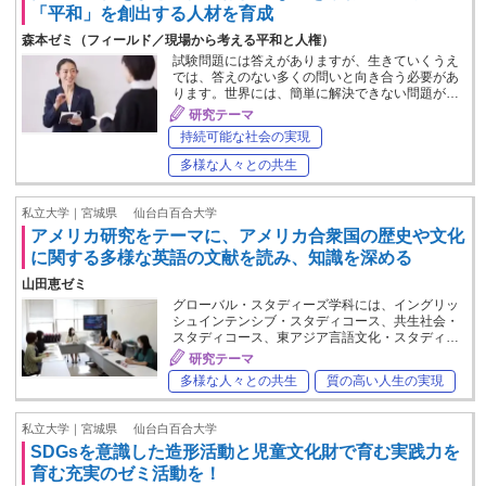
「平和」を創出する人材を育成
森本ゼミ（フィールド／現場から考える平和と人権）
試験問題には答えがありますが、生きていくうえ
では、答えのない多くの問いと向き合う必要があ
ります。世界には、簡単に解決できない問題が…
研究テーマ
持続可能な社会の実現
多様な人々との共生
私立大学｜宮城県
仙台白百合大学
アメリカ研究をテーマに、アメリカ合衆国の歴史や文化
に関する多様な英語の文献を読み、知識を深める
山田恵ゼミ
グローバル・スタディーズ学科には、イングリッ
シュインテンシブ・スタディコース、共生社会・
スタディコース、東アジア言語文化・スタディ…
研究テーマ
多様な人々との共生
質の高い人生の実現
私立大学｜宮城県
仙台白百合大学
SDGsを意識した造形活動と児童文化財で育む実践力を
育む充実のゼミ活動を！