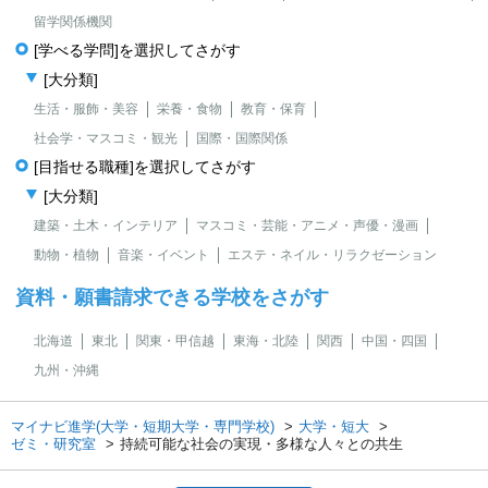
留学関係機関
[学べる学問]を選択してさがす
[大分類]
生活・服飾・美容
栄養・食物
教育・保育
社会学・マスコミ・観光
国際・国際関係
[目指せる職種]を選択してさがす
[大分類]
建築・土木・インテリア
マスコミ・芸能・アニメ・声優・漫画
動物・植物
音楽・イベント
エステ・ネイル・リラクゼーション
資料・願書請求できる学校をさがす
北海道
東北
関東・甲信越
東海・北陸
関西
中国・四国
九州・沖縄
マイナビ進学(大学・短期大学・専門学校)
大学・短大
ゼミ・研究室
持続可能な社会の実現・多様な人々との共生