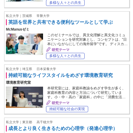
多様な人々との共生
私立大学｜茨城県
常磐大学
英語を世界と共有できる便利なツールとして学ぶ
McManusゼミ
このゼミナールでは、異文化理解と異文化コミュ
ニケーションを研究対象とし、コンセプトは、“日
本にいながらにしての海外留学”です。 ディスカ…
研究テーマ
多様な人々との共生
私立大学｜埼玉県
日本栄養大学
持続可能なライフスタイルをめざす環境教育研究
環境教育研究室
本研究室には、家庭科教諭をめざす学生が多く、
家庭科教育の内容と方法について研究していま
す。小・中・高の「家庭科」の中に「消費生活…
研究テーマ
持続可能な社会の実現
私立大学｜東京都
高千穂大学
成長とより良く生きるための心理学（発達心理学）