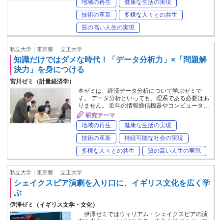
地域の再生
健康な生活の実現
技術の革新
多様な人々との共生
質の高い人生の実現
私立大学｜東京都
立正大学
知識だけではダメな時代！「データ分析力」×「問題解
決力」を身につける
宮川ゼミ（計量経済学）
本ゼミは、経済データ分析について学ぶゼミで
す。 データ分析といっても、理系である必要はあ
りません。 近年の情報通信機器やコンピュータ…
研究テーマ
地域の再生
健康な生活の実現
技術の革新
持続可能な社会の実現
多様な人々との共生
質の高い人生の実現
私立大学｜東京都
立正大学
シェイクスピア演劇を入り口に、イギリス文化を広く学
ぶ
伊澤ゼミ（イギリス文学・文化）
伊澤ゼミではウィリアム・シェイクスピアの演