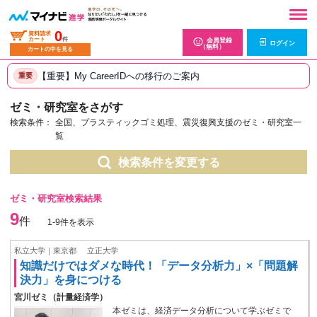
0
資料請求
カート
件
会員登録
ログイン
（無料）
カートの中を見る
【重要】My CareerIDへの移行のご案内
重要
ゼミ・研究室をさがす
検索条件：
全国、プラスティックゴミ処理、震災復興支援のゼミ・研究室一
覧
検索条件を変更する
ゼミ・研究室検索結果
9
件
1-9件を表示
私立大学｜東京都
立正大学
知識だけではダメな時代！「データ分析力」×「問題解
決力」を身につける
宮川ゼミ（計量経済学）
本ゼミは、経済データ分析について学ぶゼミで