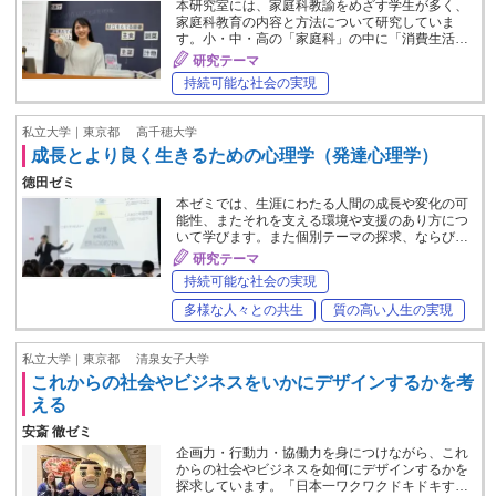
本研究室には、家庭科教諭をめざす学生が多く、
家庭科教育の内容と方法について研究していま
す。小・中・高の「家庭科」の中に「消費生活…
研究テーマ
持続可能な社会の実現
私立大学｜東京都
高千穂大学
成長とより良く生きるための心理学（発達心理学）
徳田ゼミ
本ゼミでは、生涯にわたる人間の成長や変化の可
能性、またそれを支える環境や支援のあり方につ
いて学びます。また個別テーマの探求、ならび…
研究テーマ
持続可能な社会の実現
多様な人々との共生
質の高い人生の実現
私立大学｜東京都
清泉女子大学
これからの社会やビジネスをいかにデザインするかを考
える
安斎 徹ゼミ
企画力・行動力・協働力を身につけながら、これ
からの社会やビジネスを如何にデザインするかを
探求しています。「日本一ワクワクドキドキす…