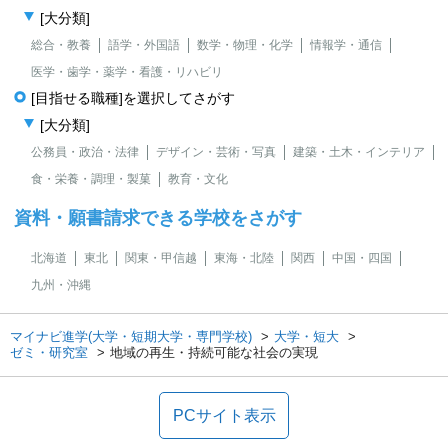
[大分類]
総合・教養
語学・外国語
数学・物理・化学
情報学・通信
医学・歯学・薬学・看護・リハビリ
[目指せる職種]を選択してさがす
[大分類]
公務員・政治・法律
デザイン・芸術・写真
建築・土木・インテリア
食・栄養・調理・製菓
教育・文化
資料・願書請求できる学校をさがす
北海道
東北
関東・甲信越
東海・北陸
関西
中国・四国
九州・沖縄
マイナビ進学(大学・短期大学・専門学校)
大学・短大
ゼミ・研究室
地域の再生・持続可能な社会の実現
PCサイト表示