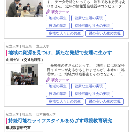
す。 データ分析といっても、理系である必要はあ
りません。 近年の情報通信機器やコンピュータ…
研究テーマ
地域の再生
健康な生活の実現
技術の革新
持続可能な社会の実現
多様な人々との共生
質の高い人生の実現
私立大学｜埼玉県
立正大学
地域の資源を見つけ、新たな発想で交通に生かす
山田ゼミ（交通地理学）
受験生の皆さんにとって、「地理」には暗記科
目イメージがあるかもしれませんが、本来の「地
理学」は、地域の構成要素とそのつながり、「…
研究テーマ
地域の再生
健康な生活の実現
技術の革新
持続可能な社会の実現
多様な人々との共生
質の高い人生の実現
私立大学｜埼玉県
日本栄養大学
持続可能なライフスタイルをめざす環境教育研究
環境教育研究室