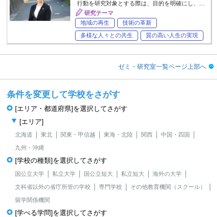
行動を研究対象とする際は、目的を明確にし、…
研究テーマ
地域の再生
技術の革新
多様な人々との共生
質の高い人生の実現
ゼミ・研究室一覧ページ上部へ
条件を変更して学校をさがす
[エリア・都道府県]を選択してさがす
[エリア]
北海道
東北
関東・甲信越
東海・北陸
関西
中国・四国
九州・沖縄
[学校の種類]を選択してさがす
国公立大学
私立大学
国公立短大
私立短大
海外の大学
文科省以外の省庁所管の学校
専門学校
その他教育機関（スクール）
留学関係機関
[学べる学問]を選択してさがす