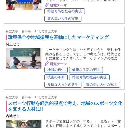
研究テーマ
持続可能な社会の実現
質の高い人生の実現
私立大学｜岩手県
いわて富士大学
環境保全や地域振興を基軸にしたマーケティング
関上ゼミ
マーケティングとは、ひと言でいうと「売れる仕
組みを作ること」です。この考え方は、時代とと
もに変化してきました。マーケティングの概念…
研究テーマ
地域の再生
健康な生活の実現
技術の革新
持続可能な社会の実現
多様な人々との共生
質の高い人生の実現
私立大学｜岩手県
いわて富士大学
スポーツ行動を経営的視点で考え、地域のスポーツ文化
を支える人材に!!
内城ゼミ
スポーツ文化は人間の「する」・「見る」・「支
える」行動によって成り立っています。スポーツ