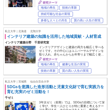
研究テーマ
地域の再生
技術の革新
持続可能な社会の実現
多様な人々との共生
質の高い人生の実現
私立大学｜北海道
北翔大学
インテリア建築の知識を活用した地域貢献・人材育成
インテリア建築分野 千里研究室
インテリアデザインと建築の両方を幅広く学べる
ゼミです。その中心にはユニバーサルデザインを
取り入れ、赤ちゃんからお年寄りまで幅広く使…
研究テーマ
地域の再生
健康な生活の実現
技術の革新
質の高い人生の実現
私立大学｜宮城県
仙台白百合大学
SDGsを意識した造形活動と児童文化財で育む実践力を
育む充実のゼミ活動を！
千ゼミ
3年次ゼミ（前期）では、SDGsの目標について深
く学び、学生一人ひとりが特に重要と考えるテー
マを選びます。そのテーマをもとに、創造的…