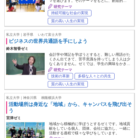
マを選びます。そのテーマをもとに、創造的…
研究テーマ
持続可能な社会の実現
質の高い人生の実現
私立大学｜岩手県
いわて富士大学
ビジネスの世界共通語を手にしよう
鈴木智香ゼミ
会計学や簿記を学ぼうとすると、難しい用語がた
くさん出てきて、苦手意識を持ってしまう人は少
なくありません。ゼミでは、学生の興味をかき…
研究テーマ
技術の革新
多様な人々との共生
質の高い人生の実現
私立大学｜神奈川県
桐蔭横浜大学
活動場所は身近な「地域」から、キャンパスを飛び出そ
う
宮津ゼミ
地域から積極的に学ぼうとするゼミです。地域貢
献をしている個人、団体、会社に協力し、一緒に
活動する過程で様々な学びをしています。