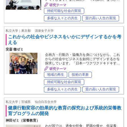
研究テーマ
持続可能な社会の実現
多様な人々との共生
質の高い人生の実現
私立大学｜東京都
清泉女子大学
これからの社会やビジネスをいかにデザインするかを考
える
安斎 徹ゼミ
企画力・行動力・協働力を身につけながら、これ
からの社会やビジネスを如何にデザインするかを
探求しています。「日本一ワクワクドキドキす…
研究テーマ
地域の再生
技術の革新
持続可能な社会の実現
多様な人々との共生
質の高い人生の実現
私立大学｜宮城県
仙台白百合大学
健康行動変容の効果的な教育の探究および系統的栄養教
育プログラムの開発
神田ゼミ（栄養教育）
わが国では、過食や拒食、肥満や痩せ、低栄養、