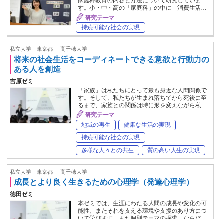
家庭科教育の内容と方法について研究していま
す。小・中・高の「家庭科」の中に「消費生活…
研究テーマ
持続可能な社会の実現
私立大学｜東京都
高千穂大学
将来の社会生活をコーディネートできる意欲と行動力の
ある人を創造
吉原ゼミ
「家族」は私たちにとって最も身近な人間関係で
す。そして、私たちが生まれ落ちてから死後に至
るまで、家族との関係は時に形を変えながら私…
研究テーマ
地域の再生
健康な生活の実現
持続可能な社会の実現
多様な人々との共生
質の高い人生の実現
私立大学｜東京都
高千穂大学
成長とより良く生きるための心理学（発達心理学）
徳田ゼミ
本ゼミでは、生涯にわたる人間の成長や変化の可
能性、またそれを支える環境や支援のあり方につ
いて学びます。また個別テーマの探求、ならび…