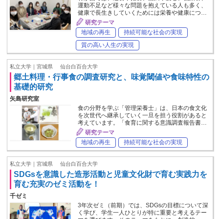
運動不足など様々な問題を抱えている人も多く、
健康で長生きしていくためには栄養や健康につ…
研究テーマ
地域の再生
持続可能な社会の実現
質の高い人生の実現
私立大学｜宮城県
仙台白百合大学
郷土料理・行事食の調査研究と、味覚閾値や食味特性の
基礎的研究
矢島研究室
食の分野を学ぶ「管理栄養士」は、日本の食文化
を次世代へ継承していく一旦を担う役割があると
考えています。「食育に関する意識調査報告書…
研究テーマ
地域の再生
持続可能な社会の実現
私立大学｜宮城県
仙台白百合大学
SDGsを意識した造形活動と児童文化財で育む実践力を
育む充実のゼミ活動を！
千ゼミ
3年次ゼミ（前期）では、SDGsの目標について深
く学び、学生一人ひとりが特に重要と考えるテー