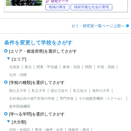
研究テーマ
地域の再生
持続可能な社会の実現
ゼミ・研究室一覧ページ上部へ
条件を変更して学校をさがす
[エリア・都道府県]を選択してさがす
[エリア]
北海道
東北
関東・甲信越
東海・北陸
関西
中国・四国
九州・沖縄
[学校の種類]を選択してさがす
国公立大学
私立大学
国公立短大
私立短大
海外の大学
文科省以外の省庁所管の学校
専門学校
その他教育機関（スクール）
留学関係機関
[学べる学問]を選択してさがす
[大分類]
語学・外国語
数学・物理・化学
情報学・通信