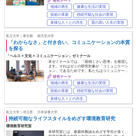
研究テーマ
地域の再生
健康な生活の実現
技術の革新
持続可能な社会の実現
多様な人々との共生
質の高い人生の実現
私立大学｜東京都
順天堂大学
「わからなさ」と付き合い、コミュニケーションの本質
を探る
「ヘルス × 文化 × コミュニケーション」ゼミナール
本ゼミナールでは、「面倒くさい思考」を推奨し
ます。それはゼミの研究対象が「コミュニケーシ
ョン」であるためです。私たちはコミュニケー…
研究テーマ
地域の再生
健康な生活の実現
技術の革新
持続可能な社会の実現
多様な人々との共生
私立大学｜埼玉県
日本栄養大学
持続可能なライフスタイルをめざす環境教育研究
環境教育研究室
本研究室には、家庭科教諭をめざす学生が多く、