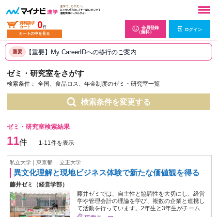
0
資料請求
カート
件
会員登録
ログイン
（無料）
カートの中を見る
【重要】My CareerIDへの移行のご案内
重要
ゼミ・研究室をさがす
検索条件：
全国、食品ロス、年金制度のゼミ・研究室一覧
検索条件を変更する
ゼミ・研究室検索結果
11
件
1-11件を表示
私立大学｜東京都
立正大学
異文化理解と現地ビジネス体験で新たな価値観を得る
藤井ゼミ（経営学部）
藤井ゼミでは、自主性と協調性を大切にし、経営
学や管理会計の理論を学び、複数の企業と連携し
て活動を行っています。2年生と3年生がチーム…