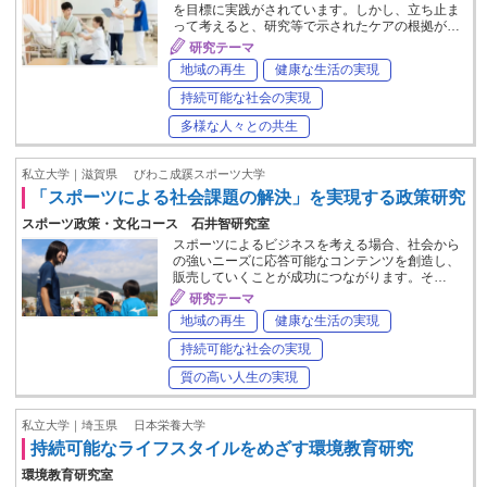
を目標に実践がされています。しかし、立ち止ま
って考えると、研究等で示されたケアの根拠が…
研究テーマ
地域の再生
健康な生活の実現
持続可能な社会の実現
多様な人々との共生
私立大学｜滋賀県
びわこ成蹊スポーツ大学
「スポーツによる社会課題の解決」を実現する政策研究
スポーツ政策・文化コース 石井智研究室
スポーツによるビジネスを考える場合、社会から
の強いニーズに応答可能なコンテンツを創造し、
販売していくことが成功につながります。そ…
研究テーマ
地域の再生
健康な生活の実現
持続可能な社会の実現
質の高い人生の実現
私立大学｜埼玉県
日本栄養大学
持続可能なライフスタイルをめざす環境教育研究
環境教育研究室