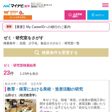
0
資料請求
カート
件
会員登録
ログイン
（無料）
カートの中を見る
【重要】My CareerIDへの移行のご案内
重要
ゼミ・研究室をさがす
検索条件：
全国、少子化、食品ロスのゼミ・研究室一覧
検索条件を変更する
ゼミ・研究室検索結果
23
件
1-23件を表示
私立大学｜埼玉県
立正大学
教育・保育における美術・造形活動の研究
山田ゼミ（幼児教育学）
本ゼミでは、領域「表現」の造形や図画工作に
関する研究を行っています。表現活動（描いたり
作ったり）は子どもたちの「自分なりの表現」…