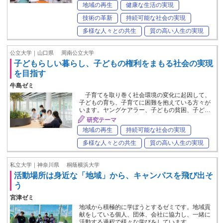
地域の再生
健康な生活の実現
技術の革新
持続可能な社会の実現
多様な人々との共生
質の高い人生の実現
公立大学｜山口県
周南公立大学
子どもらしい暮らし、子どもの権利をまもる社会の実現
を目指す
牛島ゼミ
子育てを取り巻く社会環境の変化に起因して、
子どもの育ち、子育てに困難を抱えている方々が
います。ヤングケアラー、子どもの貧困、子ど…
研究テーマ
地域の再生
持続可能な社会の実現
多様な人々との共生
質の高い人生の実現
私立大学｜神奈川県
桐蔭横浜大学
活動場所は身近な「地域」から、キャンパスを飛び出そ
う
宮津ゼミ
地域から積極的に学ぼうとするゼミです。地域貢
献をしている個人、団体、会社に協力し、一緒に
活動する過程で様々な学びをしています。