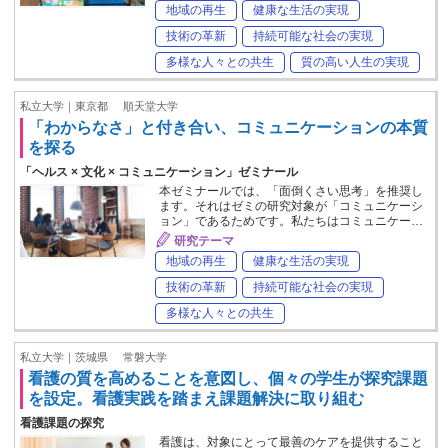
地域の再生
健康な生活の実現
技術の革新
持続可能な社会の実現
多様な人々との共生
質の高い人生の実現
私立大学｜東京都
順天堂大学
「わからなさ」と付き合い、コミュニケーションの本質
を探る
「ヘルス × 文化 × コミュニケーション」ゼミナール
本ゼミナールでは、「面倒くさい思考」を推奨し
ます。それはゼミの研究対象が「コミュニケーシ
ョン」であるためです。私たちはコミュニケー…
研究テーマ
地域の再生
健康な生活の実現
技術の革新
持続可能な社会の実現
多様な人々との共生
私立大学｜茨城県
常磐大学
看護の質を高めることを意図し、個々の学生が探究課題
を設定。看護実践を踏まえ課題解決に取り組む
看護課題の探究
看護は、対象にとって最善のケアを提供すること