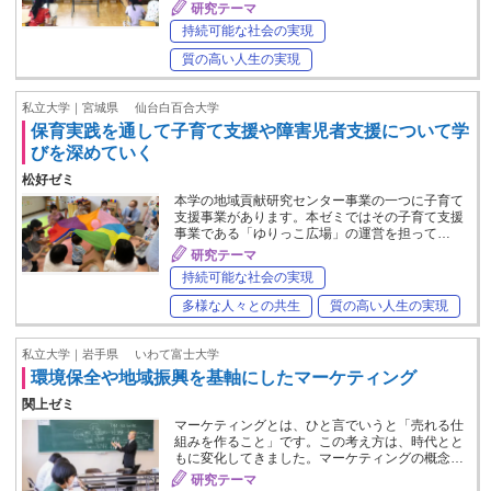
研究テーマ
持続可能な社会の実現
質の高い人生の実現
私立大学｜宮城県
仙台白百合大学
保育実践を通して子育て支援や障害児者支援について学
びを深めていく
松好ゼミ
本学の地域貢献研究センター事業の一つに子育て
支援事業があります。本ゼミではその子育て支援
事業である「ゆりっこ広場」の運営を担って…
研究テーマ
持続可能な社会の実現
多様な人々との共生
質の高い人生の実現
私立大学｜岩手県
いわて富士大学
環境保全や地域振興を基軸にしたマーケティング
関上ゼミ
マーケティングとは、ひと言でいうと「売れる仕
組みを作ること」です。この考え方は、時代とと
もに変化してきました。マーケティングの概念…
研究テーマ