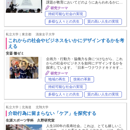
課題が教育においてどのようにあらわれるかに…
研究テーマ
持続可能な社会の実現
多様な人々との共生
質の高い人生の実現
私立大学｜東京都
清泉女子大学
これからの社会やビジネスをいかにデザインするかを考
える
安斎 徹ゼミ
企画力・行動力・協働力を身につけながら、これ
からの社会やビジネスを如何にデザインするかを
探求しています。「日本一ワクワクドキドキす…
研究テーマ
地域の再生
技術の革新
持続可能な社会の実現
多様な人々との共生
質の高い人生の実現
私立大学｜北海道
北翔大学
介助行為に留まらない「ケア」を探究する
生涯スポーツ学科 久野研究室
人生100年の長寿社会。これは、とても嬉しいこ