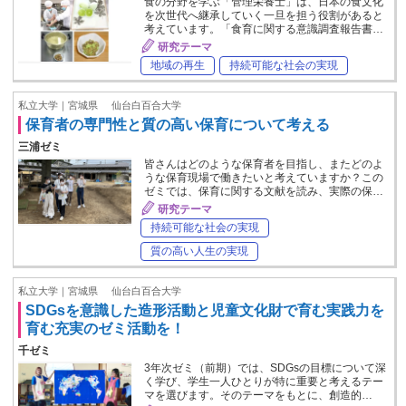
食の分野を学ぶ「管理栄養士」は、日本の食文化
を次世代へ継承していく一旦を担う役割があると
考えています。「食育に関する意識調査報告書…
研究テーマ
地域の再生
持続可能な社会の実現
私立大学｜宮城県
仙台白百合大学
保育者の専門性と質の高い保育について考える
三浦ゼミ
皆さんはどのような保育者を目指し、またどのよ
うな保育現場で働きたいと考えていますか？この
ゼミでは、保育に関する文献を読み、実際の保…
研究テーマ
持続可能な社会の実現
質の高い人生の実現
私立大学｜宮城県
仙台白百合大学
SDGsを意識した造形活動と児童文化財で育む実践力を
育む充実のゼミ活動を！
千ゼミ
3年次ゼミ（前期）では、SDGsの目標について深
く学び、学生一人ひとりが特に重要と考えるテー
マを選びます。そのテーマをもとに、創造的…