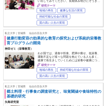
い出してみてください、長期休み明けにぞうき…
研究テーマ
地域の再生
健康な生活の実現
持続可能な社会の実現
質の高い人生の実現
私立大学｜宮城県
仙台白百合大学
健康行動変容の効果的な教育の探究および系統的栄養教
育プログラムの開発
神田ゼミ（栄養教育）
わが国では、過食や拒食、肥満や痩せ、低栄養、
運動不足など様々な問題を抱えている人も多く、
健康で長生きしていくためには栄養や健康につ…
研究テーマ
地域の再生
持続可能な社会の実現
質の高い人生の実現
私立大学｜宮城県
仙台白百合大学
郷土料理・行事食の調査研究と、味覚閾値や食味特性の
基礎的研究
矢島研究室