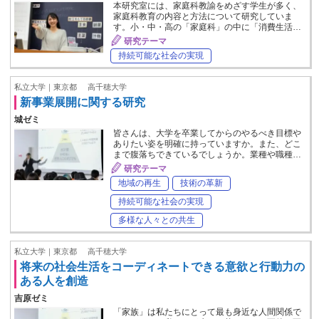
本研究室には、家庭科教諭をめざす学生が多く、
家庭科教育の内容と方法について研究していま
す。小・中・高の「家庭科」の中に「消費生活…
研究テーマ
持続可能な社会の実現
私立大学｜東京都
高千穂大学
新事業展開に関する研究
城ゼミ
皆さんは、大学を卒業してからのやるべき目標や
ありたい姿を明確に持っていますか。また、どこ
まで腹落ちできているでしょうか。業種や職種…
研究テーマ
地域の再生
技術の革新
持続可能な社会の実現
多様な人々との共生
私立大学｜東京都
高千穂大学
将来の社会生活をコーディネートできる意欲と行動力の
ある人を創造
吉原ゼミ
「家族」は私たちにとって最も身近な人間関係で