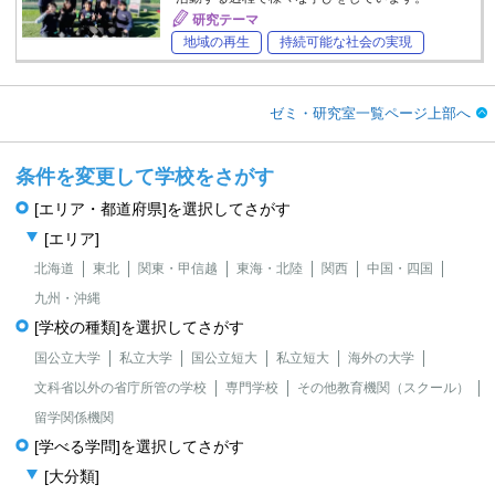
研究テーマ
地域の再生
持続可能な社会の実現
ゼミ・研究室一覧ページ上部へ
条件を変更して学校をさがす
[エリア・都道府県]を選択してさがす
[エリア]
北海道
東北
関東・甲信越
東海・北陸
関西
中国・四国
九州・沖縄
[学校の種類]を選択してさがす
国公立大学
私立大学
国公立短大
私立短大
海外の大学
文科省以外の省庁所管の学校
専門学校
その他教育機関（スクール）
留学関係機関
[学べる学問]を選択してさがす
[大分類]