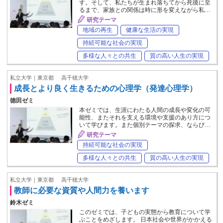
す。そして、私たちが生まれ落ちてから死後に至
るまで、家族との関係は時に形を変えながら私…
研究テーマ
地域の再生
健康な生活の実現
持続可能な社会の実現
多様な人々との共生
質の高い人生の実現
私立大学｜東京都
高千穂大学
成長とより良く生きるための心理学（発達心理学）
徳田ゼミ
本ゼミでは、生涯にわたる人間の成長や変化の可
能性、またそれを支える環境や支援のあり方につ
いて学びます。また個別テーマの探求、ならび…
研究テーマ
持続可能な社会の実現
多様な人々との共生
質の高い人生の実現
私立大学｜東京都
高千穂大学
教師に必要な資質や人間力を養います
鈴木ゼミ
このゼミでは、子どもの実態から教育について学
ぶことをめざします。 日本社会や世界がかかえる