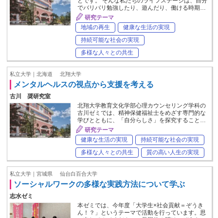
とです。 そんな私たちのライフステージは、自分
でバリバリ勉強したり、遊んだり、働ける時期…
研究テーマ
地域の再生
健康な生活の実現
持続可能な社会の実現
多様な人々との共生
私立大学｜北海道
北翔大学
メンタルヘルスの視点から支援を考える
古川 奨研究室
北翔大学教育文化学部心理カウンセリング学科の
古川ゼミでは、精神保健福祉士をめざす専門的な
学びとともに、「自分らしさ」を探究すること…
研究テーマ
健康な生活の実現
持続可能な社会の実現
多様な人々との共生
質の高い人生の実現
私立大学｜宮城県
仙台白百合大学
ソーシャルワークの多様な実践方法について学ぶ
志水ゼミ
本ゼミでは、今年度「大学生×社会貢献＝ぞうき
ん！？」というテーマで活動を行っています。思