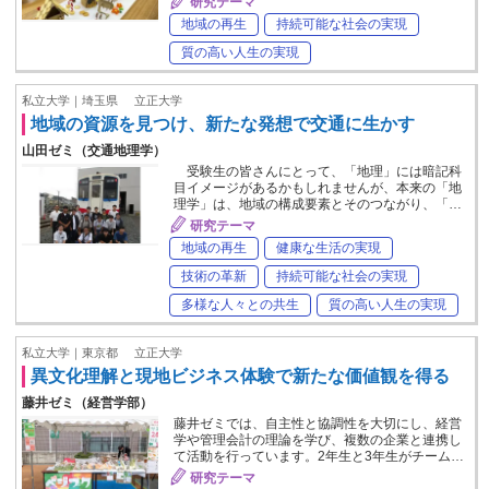
研究テーマ
地域の再生
持続可能な社会の実現
質の高い人生の実現
私立大学｜埼玉県
立正大学
地域の資源を見つけ、新たな発想で交通に生かす
山田ゼミ（交通地理学）
受験生の皆さんにとって、「地理」には暗記科
目イメージがあるかもしれませんが、本来の「地
理学」は、地域の構成要素とそのつながり、「…
研究テーマ
地域の再生
健康な生活の実現
技術の革新
持続可能な社会の実現
多様な人々との共生
質の高い人生の実現
私立大学｜東京都
立正大学
異文化理解と現地ビジネス体験で新たな価値観を得る
藤井ゼミ（経営学部）
藤井ゼミでは、自主性と協調性を大切にし、経営
学や管理会計の理論を学び、複数の企業と連携し
て活動を行っています。2年生と3年生がチーム…
研究テーマ