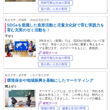
持続可能な社会の実現
質の高い人生の実現
私立大学｜宮城県
仙台白百合大学
SDGsを意識した造形活動と児童文化財で育む実践力を
育む充実のゼミ活動を！
千ゼミ
3年次ゼミ（前期）では、SDGsの目標について深
く学び、学生一人ひとりが特に重要と考えるテー
マを選びます。そのテーマをもとに、創造的…
研究テーマ
持続可能な社会の実現
質の高い人生の実現
私立大学｜岩手県
いわて富士大学
環境保全や地域振興を基軸にしたマーケティング
関上ゼミ
マーケティングとは、ひと言でいうと「売れる仕
組みを作ること」です。この考え方は、時代とと
もに変化してきました。マーケティングの概念…
研究テーマ
地域の再生
健康な生活の実現