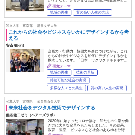
か？」など、さまざまな会計数値から企業を分…
研究テーマ
地域の再生
質の高い人生の実現
私立大学｜東京都
清泉女子大学
これからの社会やビジネスをいかにデザインするかを考
える
安斎 徹ゼミ
企画力・行動力・協働力を身につけながら、これ
からの社会やビジネスを如何にデザインするかを
探求しています。「日本一ワクワクドキドキす…
研究テーマ
地域の再生
技術の革新
持続可能な社会の実現
多様な人々との共生
質の高い人生の実現
私立大学｜宮城県
仙台白百合大学
未来社会をデジタル技術でデザインする
熊谷健二ゼミ（ベアーズラボ）
2020年に始まったコロナ禍は、私たちの生活や働
き方に大きな変革をもたらしました。その結果、
教育、医療、 ビジネスなど社会のあらゆる分野…