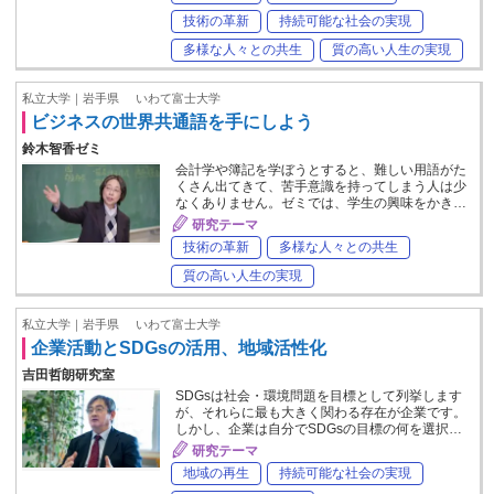
技術の革新
持続可能な社会の実現
多様な人々との共生
質の高い人生の実現
私立大学｜岩手県
いわて富士大学
ビジネスの世界共通語を手にしよう
鈴木智香ゼミ
会計学や簿記を学ぼうとすると、難しい用語がた
くさん出てきて、苦手意識を持ってしまう人は少
なくありません。ゼミでは、学生の興味をかき…
研究テーマ
技術の革新
多様な人々との共生
質の高い人生の実現
私立大学｜岩手県
いわて富士大学
企業活動とSDGsの活用、地域活性化
吉田哲朗研究室
SDGsは社会・環境問題を目標として列挙します
が、それらに最も大きく関わる存在が企業です。
しかし、企業は自分でSDGsの目標の何を選択…
研究テーマ
地域の再生
持続可能な社会の実現