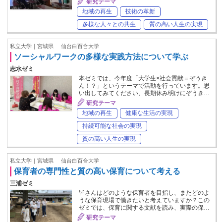
研究テーマ
地域の再生
技術の革新
多様な人々との共生
質の高い人生の実現
私立大学｜宮城県
仙台白百合大学
ソーシャルワークの多様な実践方法について学ぶ
志水ゼミ
本ゼミでは、今年度「大学生×社会貢献＝ぞうき
ん！？」というテーマで活動を行っています。思
い出してみてください、長期休み明けにぞうき…
研究テーマ
地域の再生
健康な生活の実現
持続可能な社会の実現
質の高い人生の実現
私立大学｜宮城県
仙台白百合大学
保育者の専門性と質の高い保育について考える
三浦ゼミ
皆さんはどのような保育者を目指し、またどのよ
うな保育現場で働きたいと考えていますか？この
ゼミでは、保育に関する文献を読み、実際の保…
研究テーマ