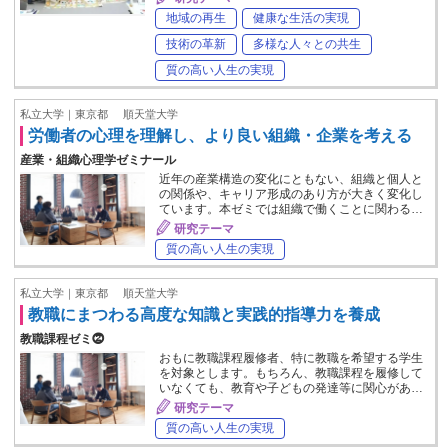
地域の再生
健康な生活の実現
技術の革新
多様な人々との共生
質の高い人生の実現
私立大学｜東京都
順天堂大学
労働者の心理を理解し、より良い組織・企業を考える
産業・組織心理学ゼミナール
近年の産業構造の変化にともない、組織と個人と
の関係や、キャリア形成のあり方が大きく変化し
ています。本ゼミでは組織で働くことに関わる…
研究テーマ
質の高い人生の実現
私立大学｜東京都
順天堂大学
教職にまつわる高度な知識と実践的指導力を養成
教職課程ゼミ⓶
おもに教職課程履修者、特に教職を希望する学生
を対象とします。もちろん、教職課程を履修して
いなくても、教育や子どもの発達等に関心があ…
研究テーマ
質の高い人生の実現