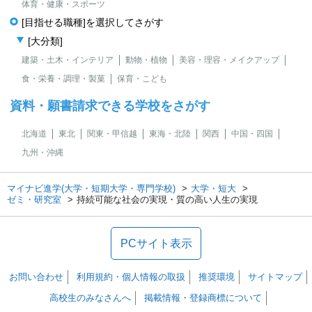
体育・健康・スポーツ
[目指せる職種]を選択してさがす
[大分類]
建築・土木・インテリア
動物・植物
美容・理容・メイクアップ
食・栄養・調理・製菓
保育・こども
資料・願書請求できる学校をさがす
北海道
東北
関東・甲信越
東海・北陸
関西
中国・四国
九州・沖縄
マイナビ進学(大学・短期大学・専門学校)
大学・短大
ゼミ・研究室
持続可能な社会の実現・質の高い人生の実現
PCサイト表示
お問い合わせ
利用規約・個人情報の取扱
推奨環境
サイトマップ
高校生のみなさんへ
掲載情報・登録商標について