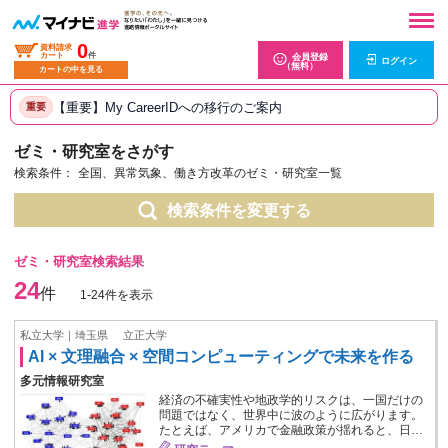
0
資料請求
カート
件
会員登録
ログイン
（無料）
カートの中を見る
【重要】My CareerIDへの移行のご案内
重要
ゼミ・研究室をさがす
検索条件：
全国、異常気象、働き方改革のゼミ・研究室一覧
検索条件を変更する
ゼミ・研究室検索結果
24
件
1-24件を表示
私立大学｜埼玉県
立正大学
AI × 文理融合 × 空間コンピューティングで未来を作る
多元情報研究室
経済の不確実性や地政学的リスクは、一国だけの
問題ではなく、世界中に波のように広がります。
たとえば、アメリカで金融政策が揺れると、日…