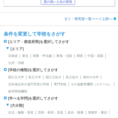
質の高い人生の実現
ゼミ・研究室一覧ページ上部へ
条件を変更して学校をさがす
[エリア・都道府県]を選択してさがす
[エリア]
北海道
東北
関東・甲信越
東海・北陸
関西
中国・四国
九州・沖縄
[学校の種類]を選択してさがす
国公立大学
私立大学
国公立短大
私立短大
海外の大学
文科省以外の省庁所管の学校
専門学校
その他教育機関（スクール）
留学関係機関
[学べる学問]を選択してさがす
[大分類]
生活・服飾・美容
芸術・表現・音楽
総合・教養
情報学・通信