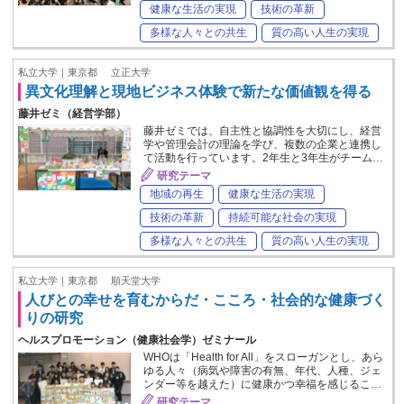
健康な生活の実現
技術の革新
多様な人々との共生
質の高い人生の実現
私立大学｜東京都
立正大学
異文化理解と現地ビジネス体験で新たな価値観を得る
藤井ゼミ（経営学部）
藤井ゼミでは、自主性と協調性を大切にし、経営
学や管理会計の理論を学び、複数の企業と連携し
て活動を行っています。2年生と3年生がチーム…
研究テーマ
地域の再生
健康な生活の実現
技術の革新
持続可能な社会の実現
多様な人々との共生
質の高い人生の実現
私立大学｜東京都
順天堂大学
人びとの幸せを育むからだ・こころ・社会的な健康づく
りの研究
ヘルスプロモーション（健康社会学）ゼミナール
WHOは「Health for All」をスローガンとし、あら
ゆる人々（病気や障害の有無、年代、人種、ジェ
ンダー等を越えた）に健康かつ幸福を感じるこ…
研究テーマ