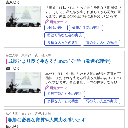
吉原ゼミ
「家族」は私たちにとって最も身近な人間関係で
す。そして、私たちが生まれ落ちてから死後に至
るまで、家族との関係は時に形を変えながら私…
研究テーマ
地域の再生
健康な生活の実現
持続可能な社会の実現
多様な人々との共生
質の高い人生の実現
私立大学｜東京都
高千穂大学
成長とより良く生きるための心理学（発達心理学）
徳田ゼミ
本ゼミでは、生涯にわたる人間の成長や変化の可
能性、またそれを支える環境や支援のあり方につ
いて学びます。また個別テーマの探求、ならび…
研究テーマ
持続可能な社会の実現
多様な人々との共生
質の高い人生の実現
私立大学｜東京都
高千穂大学
教師に必要な資質や人間力を養います
鈴木ゼミ