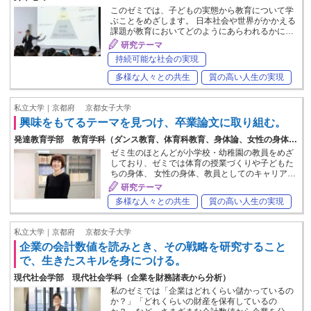
このゼミでは、子どもの実態から教育について学
ぶことをめざします。 日本社会や世界がかかえる
課題が教育においてどのようにあらわれるかに…
研究テーマ
持続可能な社会の実現
多様な人々との共生
質の高い人生の実現
私立大学｜京都府
京都女子大学
興味をもてるテーマを見つけ、卒業論文に取り組む。
発達教育学部 教育学科（ダンス教育、体育科教育、身体論、女性の身体…
ゼミ生のほとんどが小学校・幼稚園の教員をめざ
しており、ゼミでは体育の授業づくりや子どもた
ちの身体、 女性の身体、教員としてのキャリア…
研究テーマ
多様な人々との共生
質の高い人生の実現
私立大学｜京都府
京都女子大学
企業の会計数値を読みとき、その戦略を研究すること
で、生きたスキルを身につける。
現代社会学部 現代社会学科（企業を財務諸表から分析）
私のゼミでは「企業はどれくらい儲かっているの
か？」「どれくらいの財産を保有しているの