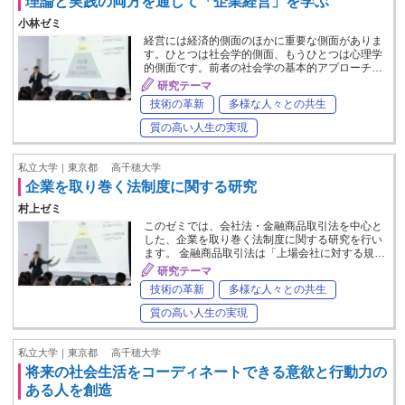
理論と実践の両方を通して「企業経営」を学ぶ
小林ゼミ
経営には経済的側面のほかに重要な側面がありま
す。ひとつは社会学的側面、もうひとつは心理学
的側面です。前者の社会学の基本的アプローチ…
研究テーマ
技術の革新
多様な人々との共生
質の高い人生の実現
私立大学｜東京都
高千穂大学
企業を取り巻く法制度に関する研究
村上ゼミ
このゼミでは、会社法・金融商品取引法を中心と
した、企業を取り巻く法制度に関する研究を行い
ます。 金融商品取引法は「上場会社に対する規…
研究テーマ
技術の革新
多様な人々との共生
質の高い人生の実現
私立大学｜東京都
高千穂大学
将来の社会生活をコーディネートできる意欲と行動力の
ある人を創造