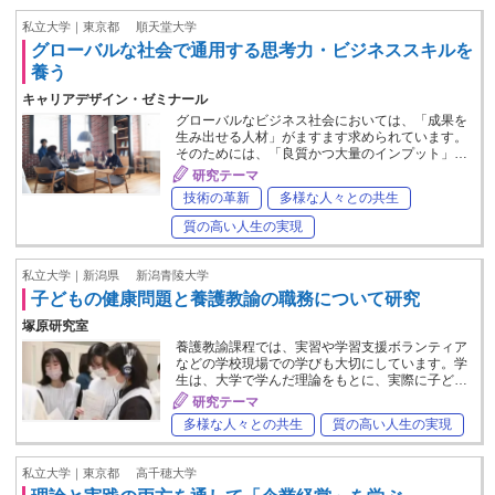
私立大学｜東京都
順天堂大学
グローバルな社会で通用する思考力・ビジネススキルを
養う
キャリアデザイン・ゼミナール
グローバルなビジネス社会においては、「成果を
生み出せる人材」がますます求められています。
そのためには、「良質かつ大量のインプット」…
研究テーマ
技術の革新
多様な人々との共生
質の高い人生の実現
私立大学｜新潟県
新潟青陵大学
子どもの健康問題と養護教諭の職務について研究
塚原研究室
養護教諭課程では、実習や学習支援ボランティア
などの学校現場での学びも大切にしています。学
生は、大学で学んだ理論をもとに、実際に子ど…
研究テーマ
多様な人々との共生
質の高い人生の実現
私立大学｜東京都
高千穂大学