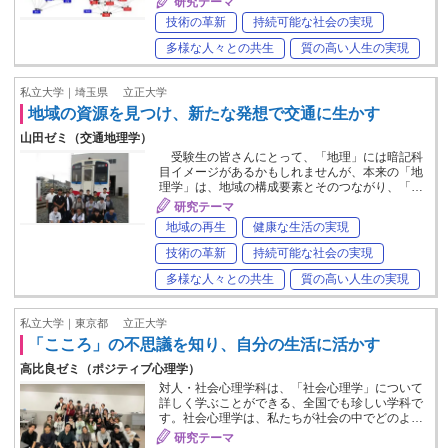
研究テーマ
技術の革新
持続可能な社会の実現
多様な人々との共生
質の高い人生の実現
私立大学｜埼玉県
立正大学
地域の資源を見つけ、新たな発想で交通に生かす
山田ゼミ（交通地理学）
受験生の皆さんにとって、「地理」には暗記科
目イメージがあるかもしれませんが、本来の「地
理学」は、地域の構成要素とそのつながり、「…
研究テーマ
地域の再生
健康な生活の実現
技術の革新
持続可能な社会の実現
多様な人々との共生
質の高い人生の実現
私立大学｜東京都
立正大学
「こころ」の不思議を知り、自分の生活に活かす
高比良ゼミ（ポジティブ心理学）
対人・社会心理学科は、「社会心理学」について
詳しく学ぶことができる、全国でも珍しい学科で
す。社会心理学は、私たちが社会の中でどのよ…
研究テーマ