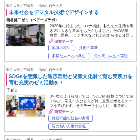
私立大学｜宮城県
仙台白百合大学
未来社会をデジタル技術でデザインする
熊谷健二ゼミ（ベアーズラボ）
2020年に始まったコロナ禍は、私たちの生活や働
き方に大きな変革をもたらしました。その結果、
教育、医療、 ビジネスなど社会のあらゆる分野…
研究テーマ
地域の再生
技術の革新
多様な人々との共生
質の高い人生の実現
私立大学｜宮城県
仙台白百合大学
SDGsを意識した造形活動と児童文化財で育む実践力を
育む充実のゼミ活動を！
千ゼミ
3年次ゼミ（前期）では、SDGsの目標について深
く学び、学生一人ひとりが特に重要と考えるテー
マを選びます。そのテーマをもとに、創造的…
研究テーマ
持続可能な社会の実現
質の高い人生の実現
私立大学｜岩手県
いわて富士大学