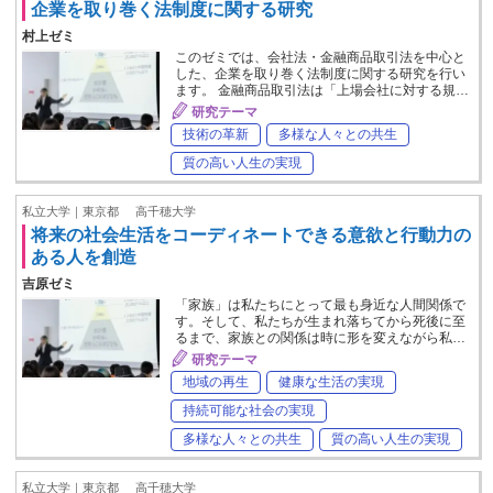
企業を取り巻く法制度に関する研究
村上ゼミ
このゼミでは、会社法・金融商品取引法を中心と
した、企業を取り巻く法制度に関する研究を行い
ます。 金融商品取引法は「上場会社に対する規…
研究テーマ
技術の革新
多様な人々との共生
質の高い人生の実現
私立大学｜東京都
高千穂大学
将来の社会生活をコーディネートできる意欲と行動力の
ある人を創造
吉原ゼミ
「家族」は私たちにとって最も身近な人間関係で
す。そして、私たちが生まれ落ちてから死後に至
るまで、家族との関係は時に形を変えながら私…
研究テーマ
地域の再生
健康な生活の実現
持続可能な社会の実現
多様な人々との共生
質の高い人生の実現
私立大学｜東京都
高千穂大学