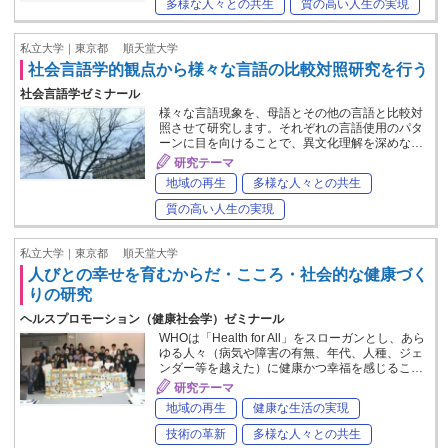
多様な人々との共生
質の高い人生の実現
私立大学｜東京都
順天堂大学
社会言語学的観点から様々な言語の比較対照研究を行う
社会言語学ゼミナール
様々な言語現象を、母語とその他の言語と比較対
照させて研究します。それぞれの言語使用のパタ
ーンに目を向けることで、異文化理解を深めな…
研究テーマ
地域の再生
多様な人々との共生
質の高い人生の実現
私立大学｜東京都
順天堂大学
人びとの幸せを育むからだ・こころ・社会的な健康づく
りの研究
ヘルスプロモーション（健康社会学）ゼミナール
WHOは「Health for All」をスローガンとし、あら
ゆる人々（病気や障害の有無、年代、人種、ジェ
ンダー等を越えた）に健康かつ幸福を感じるこ…
研究テーマ
地域の再生
健康な生活の実現
技術の革新
多様な人々との共生