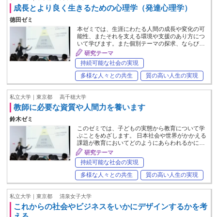
成長とより良く生きるための心理学（発達心理学）
徳田ゼミ
本ゼミでは、生涯にわたる人間の成長や変化の可
能性、またそれを支える環境や支援のあり方につ
いて学びます。また個別テーマの探求、ならび…
研究テーマ
持続可能な社会の実現
多様な人々との共生
質の高い人生の実現
私立大学｜東京都
高千穂大学
教師に必要な資質や人間力を養います
鈴木ゼミ
このゼミでは、子どもの実態から教育について学
ぶことをめざします。 日本社会や世界がかかえる
課題が教育においてどのようにあらわれるかに…
研究テーマ
持続可能な社会の実現
多様な人々との共生
質の高い人生の実現
私立大学｜東京都
清泉女子大学
これからの社会やビジネスをいかにデザインするかを考
える