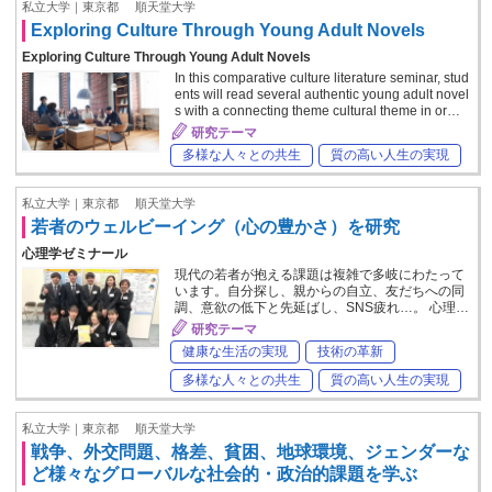
私立大学｜東京都
順天堂大学
Exploring Culture Through Young Adult Novels
Exploring Culture Through Young Adult Novels
In this comparative culture literature seminar, stud
ents will read several authentic young adult novel
s with a connecting theme cultural theme in or…
研究テーマ
多様な人々との共生
質の高い人生の実現
私立大学｜東京都
順天堂大学
若者のウェルビーイング（心の豊かさ）を研究
心理学ゼミナール
現代の若者が抱える課題は複雑で多岐にわたって
います。自分探し、親からの自立、友だちへの同
調、意欲の低下と先延ばし、SNS疲れ…。 心理…
研究テーマ
健康な生活の実現
技術の革新
多様な人々との共生
質の高い人生の実現
私立大学｜東京都
順天堂大学
戦争、外交問題、格差、貧困、地球環境、ジェンダーな
ど様々なグローバルな社会的・政治的課題を学ぶ