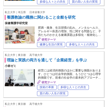
多様な人々との共生
質の高い人生の実現
私立大学｜埼玉県
日本栄養大学
養護教諭の職務に関わること全般を研究
保健養護学研究室
肥満・痩身、生活習慣の乱れ、メンタルヘルス、
アレルギー疾患の増加、性に関する問題など、子
供たちのかかえる健康課題は多様化・複雑化し…
研究テーマ
健康な生活の実現
多様な人々との共生
私立大学｜東京都
高千穂大学
理論と実践の両方を通して「企業経営」を学ぶ
小林ゼミ
経営には経済的側面のほかに重要な側面がありま
す。ひとつは社会学的側面、もうひとつは心理学
的側面です。前者の社会学の基本的アプローチ…
研究テーマ
技術の革新
多様な人々との共生
質の高い人生の実現
私立大学｜東京都
高千穂大学