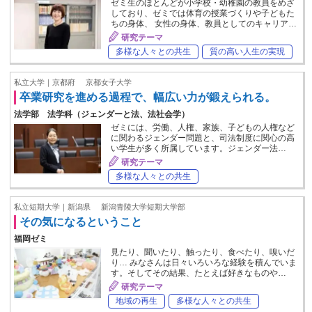
ゼミ生のほとんどが小学校・幼稚園の教員をめざ
しており、ゼミでは体育の授業づくりや子どもた
ちの身体、 女性の身体、教員としてのキャリア…
研究テーマ
多様な人々との共生
質の高い人生の実現
私立大学｜京都府
京都女子大学
卒業研究を進める過程で、幅広い力が鍛えられる。
法学部 法学科（ジェンダーと法、法社会学）
ゼミには、労働、人権、家族、子どもの人権など
に関わるジェンダー問題と、司法制度に関心の高
い学生が多く所属しています。ジェンダー法…
研究テーマ
多様な人々との共生
私立短期大学｜新潟県
新潟青陵大学短期大学部
その気になるということ
福岡ゼミ
見たり、聞いたり、触ったり、食べたり、嗅いだ
り… みなさんは日々いろいろな経験を積んでいま
す。そしてその結果、たとえば好きなものや…
研究テーマ
地域の再生
多様な人々との共生