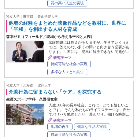
質の高い人生の実現
私立大学｜東京都
青山学院大学
他者の経験をまとめた映像作品などを教材に、世界に
「平和」を創出する人材を育成
森本ゼミ（フィールド／現場から考える平和と人権）
試験問題には答えがありますが、生きていくうえ
では、答えのない多くの問いと向き合う必要があ
ります。世界には、簡単に解決できない問題が…
研究テーマ
持続可能な社会の実現
多様な人々との共生
私立大学｜北海道
北翔大学
介助行為に留まらない「ケア」を探究する
生涯スポーツ学科 久野研究室
人生100年の長寿社会。これは、とても嬉しいこ
とです。 そんな私たちのライフステージは、自分
でバリバリ勉強したり、遊んだり、働ける時期…
研究テーマ
地域の再生
健康な生活の実現
持続可能な社会の実現