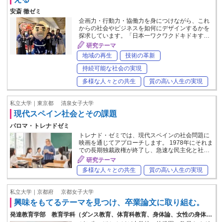
安斎 徹ゼミ
企画力・行動力・協働力を身につけながら、これ
からの社会やビジネスを如何にデザインするかを
探求しています。「日本一ワクワクドキドキす…
研究テーマ
地域の再生
技術の革新
持続可能な社会の実現
多様な人々との共生
質の高い人生の実現
私立大学｜東京都
清泉女子大学
現代スペイン社会とその課題
パロマ・トレナドゼミ
トレナド・ゼミでは、現代スペインの社会問題に
映画を通じてアプローチします。 1978年にそれま
での長期独裁政権が終了し、急速な民主化と社…
研究テーマ
多様な人々との共生
質の高い人生の実現
私立大学｜京都府
京都女子大学
興味をもてるテーマを見つけ、卒業論文に取り組む。
発達教育学部 教育学科（ダンス教育、体育科教育、身体論、女性の身体…