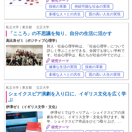
研究テーマ
技術の革新
持続可能な社会の実現
多様な人々との共生
質の高い人生の実現
私立大学｜東京都
立正大学
「こころ」の不思議を知り、自分の生活に活かす
高比良ゼミ（ポジティブ心理学）
対人・社会心理学科は、「社会心理学」について
詳しく学ぶことができる、全国でも珍しい学科で
す。社会心理学は、私たちが社会の中でどのよ…
研究テーマ
健康な生活の実現
技術の革新
多様な人々との共生
質の高い人生の実現
私立大学｜東京都
立正大学
シェイクスピア演劇を入り口に、イギリス文化を広く学
ぶ
伊澤ゼミ（イギリス文学・文化）
伊澤ゼミではウィリアム・シェイクスピアの演
劇を中心に、イギリス文学・文化を学びます。毎
年、シェイクスピア作品をひとつ取り上げ、…
研究テーマ