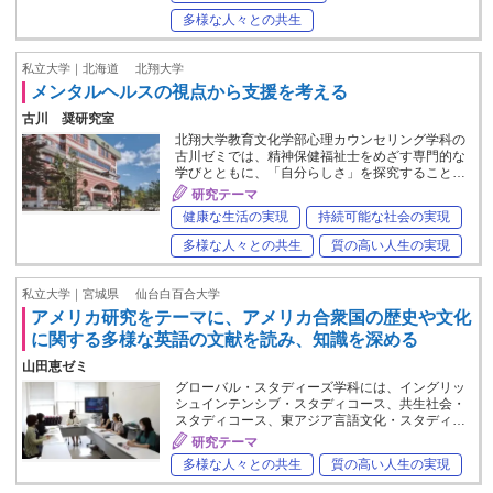
多様な人々との共生
私立大学｜北海道
北翔大学
メンタルヘルスの視点から支援を考える
古川 奨研究室
北翔大学教育文化学部心理カウンセリング学科の
古川ゼミでは、精神保健福祉士をめざす専門的な
学びとともに、「自分らしさ」を探究すること…
研究テーマ
健康な生活の実現
持続可能な社会の実現
多様な人々との共生
質の高い人生の実現
私立大学｜宮城県
仙台白百合大学
アメリカ研究をテーマに、アメリカ合衆国の歴史や文化
に関する多様な英語の文献を読み、知識を深める
山田恵ゼミ
グローバル・スタディーズ学科には、イングリッ
シュインテンシブ・スタディコース、共生社会・
スタディコース、東アジア言語文化・スタディ…
研究テーマ
多様な人々との共生
質の高い人生の実現