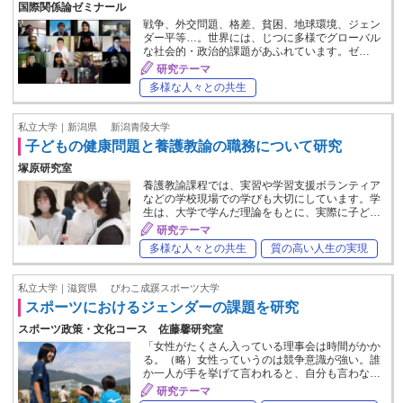
国際関係論ゼミナール
戦争、外交問題、格差、貧困、地球環境、ジェン
ダー平等…。世界には、じつに多様でグローバル
な社会的・政治的課題があふれています。ゼ…
研究テーマ
多様な人々との共生
私立大学｜新潟県
新潟青陵大学
子どもの健康問題と養護教諭の職務について研究
塚原研究室
養護教諭課程では、実習や学習支援ボランティア
などの学校現場での学びも大切にしています。学
生は、大学で学んだ理論をもとに、実際に子ど…
研究テーマ
多様な人々との共生
質の高い人生の実現
私立大学｜滋賀県
びわこ成蹊スポーツ大学
スポーツにおけるジェンダーの課題を研究
スポーツ政策・文化コース 佐藤馨研究室
「女性がたくさん入っている理事会は時間がかか
る。（略）女性っていうのは競争意識が強い。誰
か一人が手を挙げて言われると、自分も言わな…
研究テーマ