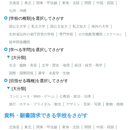
北海道
東北
関東・甲信越
東海・北陸
関西
中国・四国
九州・沖縄
[学校の種類]を選択してさがす
国公立大学
私立大学
国公立短大
私立短大
海外の大学
文科省以外の省庁所管の学校
専門学校
その他教育機関（スクール）
留学関係機関
[学べる学問]を選択してさがす
[大分類]
生活・服飾・美容
文学・歴史・地理
経済・経営・商学
国際・国際関係
農学・水産学・生物
[目指せる職種]を選択してさがす
[大分類]
コンピュータ・Web・ゲーム
公務員・政治・法律
旅行・ホテル・ブライダル・観光
デザイン・芸術・写真
動物・植物
資料・願書請求できる学校をさがす
北海道
東北
関東・甲信越
東海・北陸
関西
中国・四国