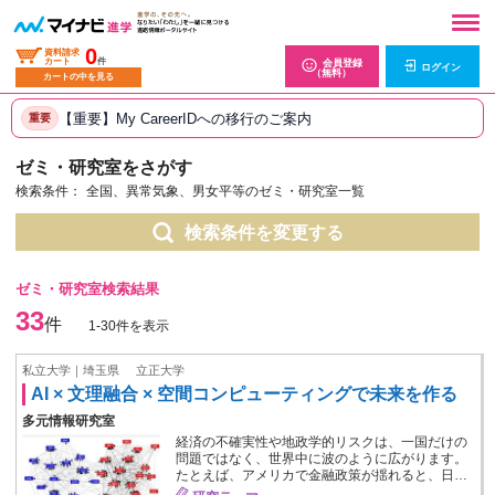
0
資料請求
カート
件
会員登録
ログイン
（無料）
カートの中を見る
【重要】My CareerIDへの移行のご案内
重要
ゼミ・研究室をさがす
検索条件：
全国、異常気象、男女平等のゼミ・研究室一覧
検索条件を変更する
ゼミ・研究室検索結果
33
件
1-30件を表示
私立大学｜埼玉県
立正大学
AI × 文理融合 × 空間コンピューティングで未来を作る
多元情報研究室
経済の不確実性や地政学的リスクは、一国だけの
問題ではなく、世界中に波のように広がります。
たとえば、アメリカで金融政策が揺れると、日…