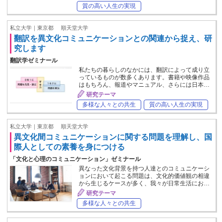
質の高い人生の実現
私立大学｜東京都
順天堂大学
翻訳を異文化コミュニケーションとの関連から捉え、研
究します
翻訳学ゼミナール
私たちの暮らしのなかには、翻訳によって成り立
っているものが数多くあります。書籍や映像作品
はもちろん、報道やマニュアル、さらには日本…
研究テーマ
多様な人々との共生
質の高い人生の実現
私立大学｜東京都
順天堂大学
異文化間コミュニケーションに関する問題を理解し、国
際人としての素養を身につける
「文化と心理のコミュニケーション」ゼミナール
異なった文化背景を持つ人達とのコミュニケーシ
ョンにおいて起こる問題は、文化的価値観の相違
から生じるケースが多く、我々が日常生活にお…
研究テーマ
多様な人々との共生