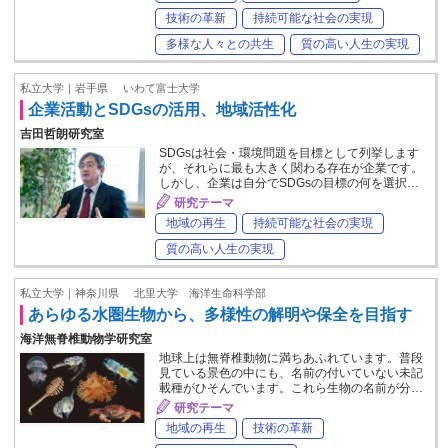
技術の革新
持続可能な社会の実現
多様な人々との共生
質の高い人生の実現
私立大学｜岩手県
いわて富士大学
企業活動とSDGsの活用、地域活性化
吉田哲朗研究室
SDGsは社会・環境問題を目標として列挙します
が、それらに最も大きく関わる存在が企業です。
しかし、企業は自分でSDGsの目標の何を選択…
研究テーマ
地域の再生
持続可能な社会の実現
質の高い人生の実現
私立大学｜神奈川県
北里大学 海洋生命科学部
あらゆる水圏生物から、多様性の解明や保全を目指す
海洋無脊椎動物学研究室
地球上は無脊椎動物に満ちあふれています。普段
見ている景色の中にも、名前の付いていない未記
載種がひそんでいます。これら生物の名前が分…
研究テーマ
地域の再生
技術の革新