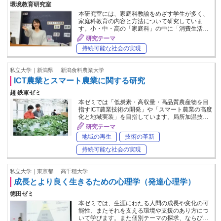
環境教育研究室
本研究室には、家庭科教諭をめざす学生が多く、
家庭科教育の内容と方法について研究していま
す。小・中・高の「家庭科」の中に「消費生活…
研究テーマ
持続可能な社会の実現
私立大学｜新潟県
新潟食料農業大学
ICT農業とスマート農業に関する研究
趙 鉄軍ゼミ
本ゼミでは「低炭素・高収量・高品質農産物を目
指すICT農業技術の開発」や「スマート農業の高度
化と地域実装」を目指しています。局所加温技…
研究テーマ
地域の再生
技術の革新
持続可能な社会の実現
私立大学｜東京都
高千穂大学
成長とより良く生きるための心理学（発達心理学）
徳田ゼミ
本ゼミでは、生涯にわたる人間の成長や変化の可
能性、またそれを支える環境や支援のあり方につ
いて学びます。また個別テーマの探求、ならび…