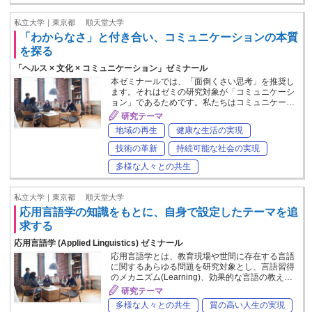
私立大学｜東京都
順天堂大学
「わからなさ」と付き合い、コミュニケーションの本質
を探る
「ヘルス × 文化 × コミュニケーション」ゼミナール
本ゼミナールでは、「面倒くさい思考」を推奨し
ます。それはゼミの研究対象が「コミュニケーシ
ョン」であるためです。私たちはコミュニケー…
研究テーマ
地域の再生
健康な生活の実現
技術の革新
持続可能な社会の実現
多様な人々との共生
私立大学｜東京都
順天堂大学
応用言語学の知識をもとに、自身で設定したテーマを追
求する
応用言語学 (Applied Linguistics) ゼミナール
応用言語学とは、教育現場や世間に存在する言語
に関するあらゆる問題を研究対象とし、言語習得
のメカニズム(Learning)、効果的な言語の教え…
研究テーマ
多様な人々との共生
質の高い人生の実現