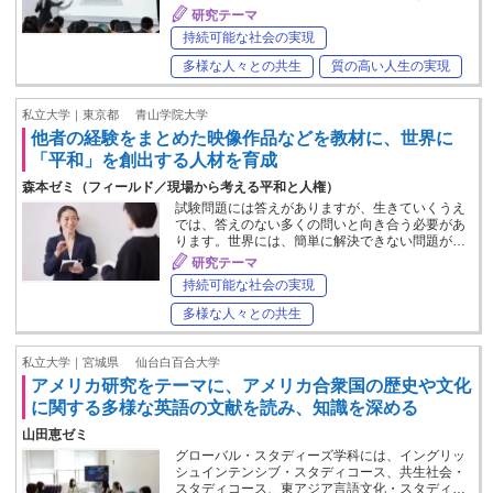
研究テーマ
持続可能な社会の実現
多様な人々との共生
質の高い人生の実現
私立大学｜東京都
青山学院大学
他者の経験をまとめた映像作品などを教材に、世界に
「平和」を創出する人材を育成
森本ゼミ（フィールド／現場から考える平和と人権）
試験問題には答えがありますが、生きていくうえ
では、答えのない多くの問いと向き合う必要があ
ります。世界には、簡単に解決できない問題が…
研究テーマ
持続可能な社会の実現
多様な人々との共生
私立大学｜宮城県
仙台白百合大学
アメリカ研究をテーマに、アメリカ合衆国の歴史や文化
に関する多様な英語の文献を読み、知識を深める
山田恵ゼミ
グローバル・スタディーズ学科には、イングリッ
シュインテンシブ・スタディコース、共生社会・
スタディコース、東アジア言語文化・スタディ…