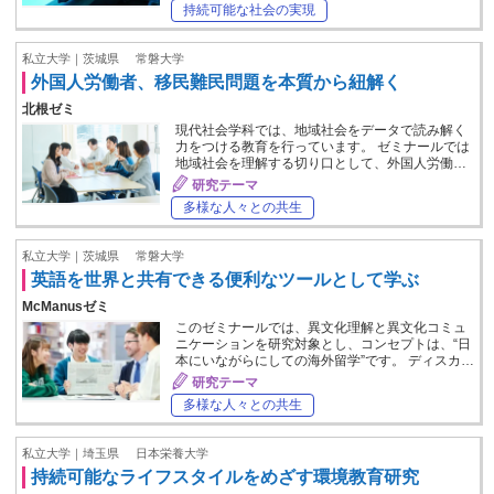
持続可能な社会の実現
私立大学｜茨城県
常磐大学
外国人労働者、移民難民問題を本質から紐解く
北根ゼミ
現代社会学科では、地域社会をデータで読み解く
力をつける教育を行っています。 ゼミナールでは
地域社会を理解する切り口として、外国人労働…
研究テーマ
多様な人々との共生
私立大学｜茨城県
常磐大学
英語を世界と共有できる便利なツールとして学ぶ
McManusゼミ
このゼミナールでは、異文化理解と異文化コミュ
ニケーションを研究対象とし、コンセプトは、“日
本にいながらにしての海外留学”です。 ディスカ…
研究テーマ
多様な人々との共生
私立大学｜埼玉県
日本栄養大学
持続可能なライフスタイルをめざす環境教育研究