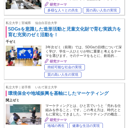
研究テーマ
多様な人々との共生
質の高い人生の実現
私立大学｜宮城県
仙台白百合大学
SDGsを意識した造形活動と児童文化財で育む実践力を
育む充実のゼミ活動を！
千ゼミ
3年次ゼミ（前期）では、SDGsの目標について深
く学び、学生一人ひとりが特に重要と考えるテー
マを選びます。そのテーマをもとに、創造的…
研究テーマ
持続可能な社会の実現
質の高い人生の実現
私立大学｜岩手県
いわて富士大学
環境保全や地域振興を基軸にしたマーケティング
関上ゼミ
マーケティングとは、ひと言でいうと「売れる仕
組みを作ること」です。この考え方は、時代とと
もに変化してきました。マーケティングの概念…
研究テーマ
地域の再生
健康な生活の実現