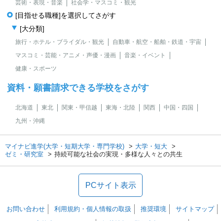
芸術・表現・音楽
社会学・マスコミ・観光
[目指せる職種]を選択してさがす
[大分類]
旅行・ホテル・ブライダル・観光
自動車・航空・船舶・鉄道・宇宙
マスコミ・芸能・アニメ・声優・漫画
音楽・イベント
健康・スポーツ
資料・願書請求できる学校をさがす
北海道
東北
関東・甲信越
東海・北陸
関西
中国・四国
九州・沖縄
マイナビ進学(大学・短期大学・専門学校)
大学・短大
ゼミ・研究室
持続可能な社会の実現・多様な人々との共生
PCサイト表示
お問い合わせ
利用規約・個人情報の取扱
推奨環境
サイトマップ