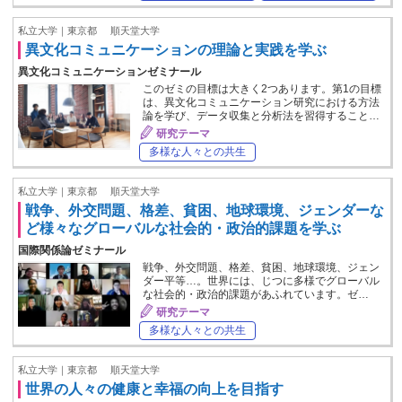
私立大学｜東京都
順天堂大学
異文化コミュニケーションの理論と実践を学ぶ
異文化コミュニケーションゼミナール
このゼミの目標は大きく2つあります。第1の目標
は、異文化コミュニケーション研究における方法
論を学び、データ収集と分析法を習得すること…
研究テーマ
多様な人々との共生
私立大学｜東京都
順天堂大学
戦争、外交問題、格差、貧困、地球環境、ジェンダーな
ど様々なグローバルな社会的・政治的課題を学ぶ
国際関係論ゼミナール
戦争、外交問題、格差、貧困、地球環境、ジェン
ダー平等…。世界には、じつに多様でグローバル
な社会的・政治的課題があふれています。ゼ…
研究テーマ
多様な人々との共生
私立大学｜東京都
順天堂大学
世界の人々の健康と幸福の向上を目指す