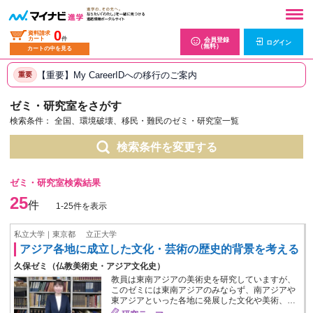
0
資料請求
カート
件
会員登録
ログイン
（無料）
カートの中を見る
【重要】My CareerIDへの移行のご案内
重要
ゼミ・研究室をさがす
検索条件：
全国、環境破壊、移民・難民のゼミ・研究室一覧
検索条件を変更する
ゼミ・研究室検索結果
25
件
1-25件を表示
私立大学｜東京都
立正大学
アジア各地に成立した文化・芸術の歴史的背景を考える
久保ゼミ（仏教美術史・アジア文化史）
教員は東南アジアの美術史を研究していますが、
このゼミには東南アジアのみならず、南アジアや
東アジアといった各地に発展した文化や美術、…