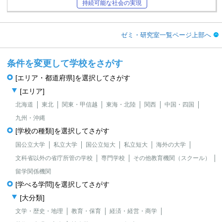
持続可能な社会の実現
ゼミ・研究室一覧ページ上部へ
条件を変更して学校をさがす
[エリア・都道府県]を選択してさがす
[エリア]
北海道
東北
関東・甲信越
東海・北陸
関西
中国・四国
九州・沖縄
[学校の種類]を選択してさがす
国公立大学
私立大学
国公立短大
私立短大
海外の大学
文科省以外の省庁所管の学校
専門学校
その他教育機関（スクール）
留学関係機関
[学べる学問]を選択してさがす
[大分類]
文学・歴史・地理
教育・保育
経済・経営・商学