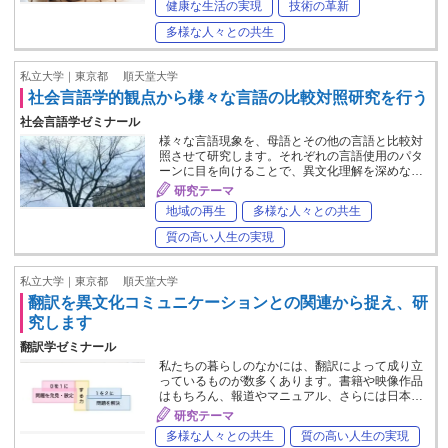
健康な生活の実現
技術の革新
多様な人々との共生
私立大学｜東京都
順天堂大学
社会言語学的観点から様々な言語の比較対照研究を行う
社会言語学ゼミナール
様々な言語現象を、母語とその他の言語と比較対
照させて研究します。それぞれの言語使用のパタ
ーンに目を向けることで、異文化理解を深めな…
研究テーマ
地域の再生
多様な人々との共生
質の高い人生の実現
私立大学｜東京都
順天堂大学
翻訳を異文化コミュニケーションとの関連から捉え、研
究します
翻訳学ゼミナール
私たちの暮らしのなかには、翻訳によって成り立
っているものが数多くあります。書籍や映像作品
はもちろん、報道やマニュアル、さらには日本…
研究テーマ
多様な人々との共生
質の高い人生の実現