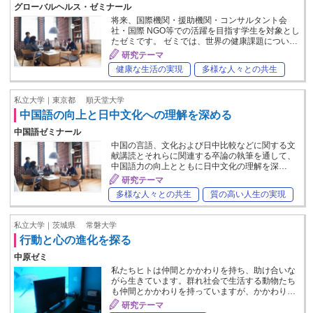
グローバルヘルス・ゼミナール
将来、国際機関・援助機関・コンサルタント会
社・国際 NGO等での活躍を目指す学生を対象とし
たゼミです。 ゼミでは、世界の健康課題につい…
研究テーマ
健康な生活の実現
多様な人々との共生
私立大学｜東京都
順天堂大学
中国語の向上と日中文化への理解を深める
中国語ゼミナール
中国の言語、文化および日中比較などに関する文
献講読とそれらに関連する卒論の執筆を通して、
中国語力の向上とともに日中文化の理解を深…
研究テーマ
多様な人々との共生
質の高い人生の実現
私立大学｜茨城県
常磐大学
行動と心の進化を探る
中原ゼミ
私たちヒトは仲間とかかわりを持ち、助け合いな
がら生きています。群れ社会で生活する動物たち
も仲間とかかわりを持っていますが、かかわり…
研究テーマ