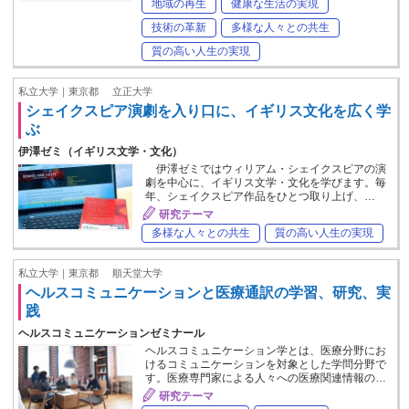
地域の再生
健康な生活の実現
技術の革新
多様な人々との共生
質の高い人生の実現
私立大学｜東京都
立正大学
シェイクスピア演劇を入り口に、イギリス文化を広く学
ぶ
伊澤ゼミ（イギリス文学・文化）
伊澤ゼミではウィリアム・シェイクスピアの演
劇を中心に、イギリス文学・文化を学びます。毎
年、シェイクスピア作品をひとつ取り上げ、…
研究テーマ
多様な人々との共生
質の高い人生の実現
私立大学｜東京都
順天堂大学
ヘルスコミュニケーションと医療通訳の学習、研究、実
践
ヘルスコミュニケーションゼミナール
ヘルスコミュニケーション学とは、医療分野にお
けるコミュニケーションを対象とした学問分野で
す。医療専門家による人々への医療関連情報の…
研究テーマ