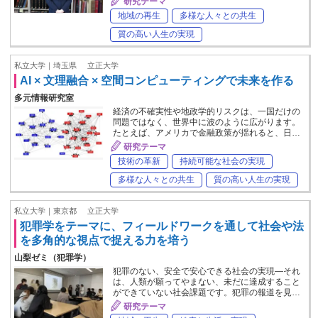
研究テーマ
地域の再生
多様な人々との共生
質の高い人生の実現
私立大学｜埼玉県
立正大学
AI × 文理融合 × 空間コンピューティングで未来を作る
多元情報研究室
経済の不確実性や地政学的リスクは、一国だけの
問題ではなく、世界中に波のように広がります。
たとえば、アメリカで金融政策が揺れると、日…
研究テーマ
技術の革新
持続可能な社会の実現
多様な人々との共生
質の高い人生の実現
私立大学｜東京都
立正大学
犯罪学をテーマに、フィールドワークを通して社会や法
を多角的な視点で捉える力を培う
山梨ゼミ（犯罪学）
犯罪のない、安全で安心できる社会の実現―それ
は、人類が願ってやまない、未だに達成すること
ができていない社会課題です。犯罪の報道を見…
研究テーマ