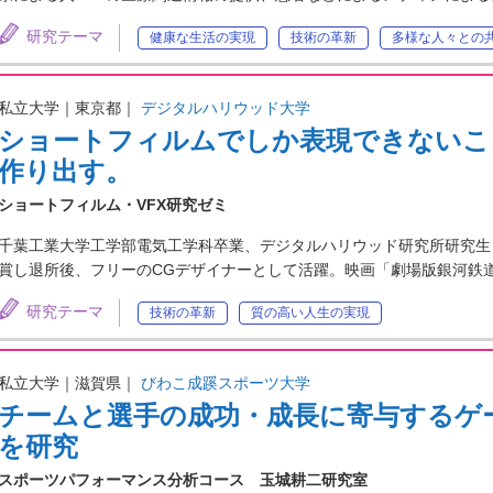
研究テーマ
健康な生活の実現
技術の革新
多様な人々との
私立大学｜東京都｜
デジタルハリウッド大学
ショートフィルムでしか表現できないこ
作り出す。
ショートフィルム・VFX研究ゼミ
千葉工業大学工学部電気工学科卒業、デジタルハリウッド研究所研究生として
賞し退所後、フリーのCGデザイナーとして活躍。映画「劇場版銀河鉄道
研究テーマ
技術の革新
質の高い人生の実現
私立大学｜滋賀県｜
びわこ成蹊スポーツ大学
チームと選手の成功・成長に寄与するゲ
を研究
スポーツパフォーマンス分析コース 玉城耕二研究室