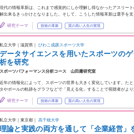
現代の情報革新は、これまで感覚的にしか理解し得なかったアスリート
解出来るきっかけとなりました。そして、こうした情報革新は選手を支
研究テーマ
技術の革新
質の高い人生の実現
私立大学｜滋賀県｜
びわこ成蹊スポーツ大学
データサイエンスを用いたスポーツのゲ
析を研究
スポーツパフォーマンス分析コース 山田庸研究室
近年の情報化によって、スポーツの世界も大きく変化しています。たと
タやボールの軌跡をグラフなどで「見える化」することで視聴者がより
研究テーマ
技術の革新
質の高い人生の実現
私立大学｜東京都｜
高千穂大学
理論と実践の両方を通して「企業経営」