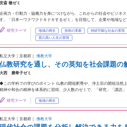
安斎 徹ゼミ
企画力・行動力・協働力を身につけながら、これからの社会やビジネス
す。「日本一ワクワクドキドキするゼミ」を目指して、企業や地域など
研究テーマ
地域の再生
技術の革新
持続可能な社会の実現
質の高い人生の実現
私立大学｜京都府｜
佛教大学
仏教研究を通し、その英知を社会課題の
大西 磨希子ゼミ
◆この学科での学びのポイント 仏教の開祖釈尊や、浄土宗の開祖法然
精神や和合の精神を体系的に習得。少人数のゼミで、「研究」「講読」
研究テーマ
地域の再生
私立大学｜京都府｜
佛教大学