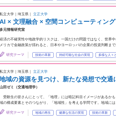
私立大学｜埼玉県｜
立正大学
AI × 文理融合 × 空間コンピューティ
多元情報研究室
経済の不確実性や地政学的リスクは、一国だけの問題ではなく、世界中
メリカで金融政策が揺れると、日本やヨーロッパの企業の投資判断まで
研究テーマ
技術の革新
持続可能な社会の実現
多様な人々
私立大学｜埼玉県｜
立正大学
地域の資源を見つけ、新たな発想で交通
山田ゼミ（交通地理学）
受験生の皆さんにとって、「地理」には暗記科目イメージがあるかも
域の構成要素とそのつながり、「地域性」を考える学問です。地域には
研究テーマ
地域の再生
健康な生活の実現
技術の革新