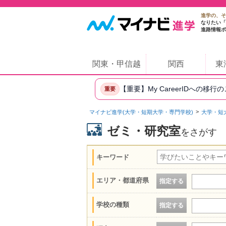
進学の、そ
なりたい「
進路情報ポ
関東・甲信越
関西
東
【重要】My CareerIDへの移行
重要
マイナビ進学(大学・短期大学・専門学校)
大学・短
ゼミ・研究室
をさがす
キーワード
エリア・都道府県
指定する
学校の種類
指定する