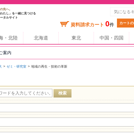
の先へ。
わたし」を一緒に見つける
ータルサイト
0
カートの
資料請求カート
件
海・北陸
北海道
東北
中国・四国
のご案内
大
ゼミ・研究室
地域の再生・技術の革新