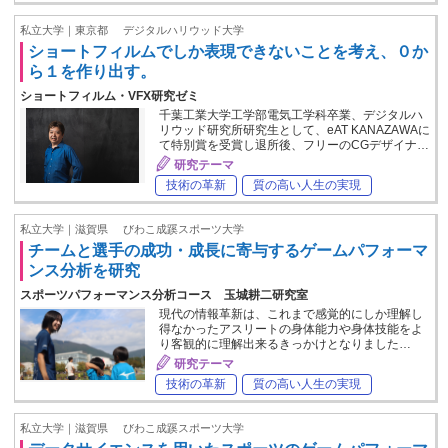
私立大学｜東京都
デジタルハリウッド大学
ショートフィルムでしか表現できないことを考え、０か
ら１を作り出す。
ショートフィルム・VFX研究ゼミ
千葉工業大学工学部電気工学科卒業、デジタルハ
リウッド研究所研究生として、eAT KANAZAWAに
て特別賞を受賞し退所後、フリーのCGデザイナ…
研究テーマ
技術の革新
質の高い人生の実現
私立大学｜滋賀県
びわこ成蹊スポーツ大学
チームと選手の成功・成長に寄与するゲームパフォーマ
ンス分析を研究
スポーツパフォーマンス分析コース 玉城耕二研究室
現代の情報革新は、これまで感覚的にしか理解し
得なかったアスリートの身体能力や身体技能をよ
り客観的に理解出来るきっかけとなりました…
研究テーマ
技術の革新
質の高い人生の実現
私立大学｜滋賀県
びわこ成蹊スポーツ大学