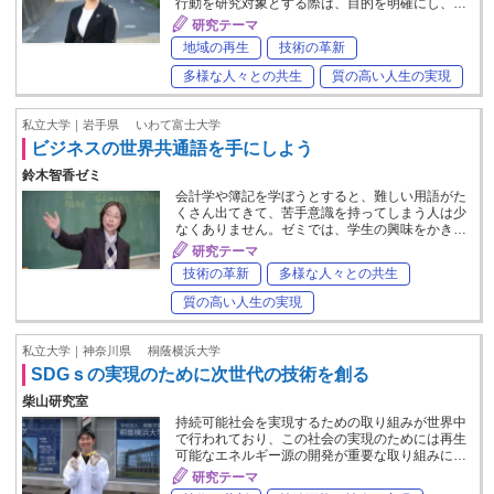
行動を研究対象とする際は、目的を明確にし、…
研究テーマ
地域の再生
技術の革新
多様な人々との共生
質の高い人生の実現
私立大学｜岩手県
いわて富士大学
ビジネスの世界共通語を手にしよう
鈴木智香ゼミ
会計学や簿記を学ぼうとすると、難しい用語がた
くさん出てきて、苦手意識を持ってしまう人は少
なくありません。ゼミでは、学生の興味をかき…
研究テーマ
技術の革新
多様な人々との共生
質の高い人生の実現
私立大学｜神奈川県
桐蔭横浜大学
SDGｓの実現のために次世代の技術を創る
柴山研究室
持続可能社会を実現するための取り組みが世界中
で行われており、この社会の実現のためには再生
可能なエネルギー源の開発が重要な取り組みに…
研究テーマ