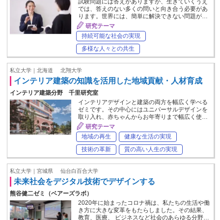
試験問題には答えがありますが、生きていくうえ
では、答えのない多くの問いと向き合う必要があ
ります。世界には、簡単に解決できない問題が…
研究テーマ
持続可能な社会の実現
多様な人々との共生
私立大学｜北海道
北翔大学
インテリア建築の知識を活用した地域貢献・人材育成
インテリア建築分野 千里研究室
インテリアデザインと建築の両方を幅広く学べる
ゼミです。その中心にはユニバーサルデザインを
取り入れ、赤ちゃんからお年寄りまで幅広く使…
研究テーマ
地域の再生
健康な生活の実現
技術の革新
質の高い人生の実現
私立大学｜宮城県
仙台白百合大学
未来社会をデジタル技術でデザインする
熊谷健二ゼミ（ベアーズラボ）
2020年に始まったコロナ禍は、私たちの生活や働
き方に大きな変革をもたらしました。その結果、
教育、医療、 ビジネスなど社会のあらゆる分野…