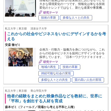
情報化の進展は現代の企業経営におけるもっとも
大きな環境変化の一つです。情報化は単なる技術
変化のトレンドではなく、新たな産業や事業機…
研究テーマ
技術の革新
多様な人々との共生
私立大学｜東京都
清泉女子大学
これからの社会やビジネスをいかにデザインするかを考
える
安斎 徹ゼミ
企画力・行動力・協働力を身につけながら、これ
からの社会やビジネスを如何にデザインするかを
探求しています。「日本一ワクワクドキドキす…
研究テーマ
地域の再生
技術の革新
持続可能な社会の実現
多様な人々との共生
質の高い人生の実現
私立大学｜東京都
青山学院大学
他者の経験をまとめた映像作品などを教材に、世界に
「平和」を創出する人材を育成
森本ゼミ（フィールド／現場から考える平和と人権）