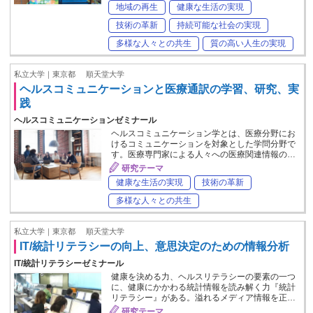
地域の再生
健康な生活の実現
技術の革新
持続可能な社会の実現
多様な人々との共生
質の高い人生の実現
私立大学｜東京都
順天堂大学
ヘルスコミュニケーションと医療通訳の学習、研究、実
践
ヘルスコミュニケーションゼミナール
ヘルスコミュニケーション学とは、医療分野にお
けるコミュニケーションを対象とした学問分野で
す。医療専門家による人々への医療関連情報の…
研究テーマ
健康な生活の実現
技術の革新
多様な人々との共生
私立大学｜東京都
順天堂大学
IT/統計リテラシーの向上、意思決定のための情報分析
IT/統計リテラシーゼミナール
健康を決める力、ヘルスリテラシーの要素の一つ
に、健康にかかわる統計情報を読み解く力『統計
リテラシー』がある。溢れるメディア情報を正…
研究テーマ