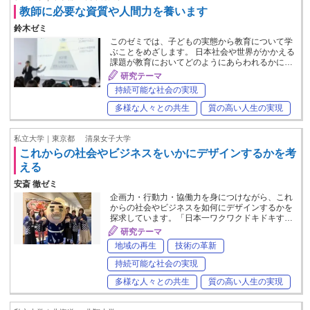
教師に必要な資質や人間力を養います
鈴木ゼミ
このゼミでは、子どもの実態から教育について学
ぶことをめざします。 日本社会や世界がかかえる
課題が教育においてどのようにあらわれるかに…
研究テーマ
持続可能な社会の実現
多様な人々との共生
質の高い人生の実現
私立大学｜東京都
清泉女子大学
これからの社会やビジネスをいかにデザインするかを考
える
安斎 徹ゼミ
企画力・行動力・協働力を身につけながら、これ
からの社会やビジネスを如何にデザインするかを
探求しています。「日本一ワクワクドキドキす…
研究テーマ
地域の再生
技術の革新
持続可能な社会の実現
多様な人々との共生
質の高い人生の実現