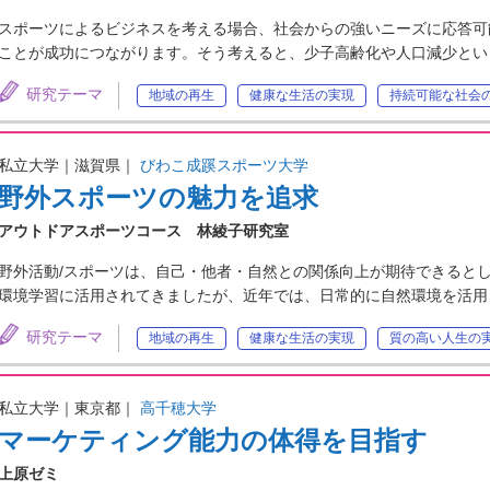
スポーツによるビジネスを考える場合、社会からの強いニーズに応答可
ことが成功につながります。そう考えると、少子高齢化や人口減少とい
研究テーマ
地域の再生
健康な生活の実現
持続可能な社会
私立大学｜滋賀県｜
びわこ成蹊スポーツ大学
野外スポーツの魅力を追求
アウトドアスポーツコース 林綾子研究室
野外活動/スポーツは、自己・他者・自然との関係向上が期待できると
環境学習に活用されてきましたが、近年では、日常的に自然環境を活用
研究テーマ
地域の再生
健康な生活の実現
質の高い人生の
私立大学｜東京都｜
高千穂大学
マーケティング能力の体得を目指す
上原ゼミ