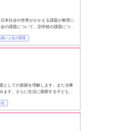
 日本社会や世界がかかえる課題が教育に
社会の課題について。②学校の課題につ…
の高い人生の実現
題としての貧困を理解します。また当事
みます。さらに生活に困窮する子ども…
共生