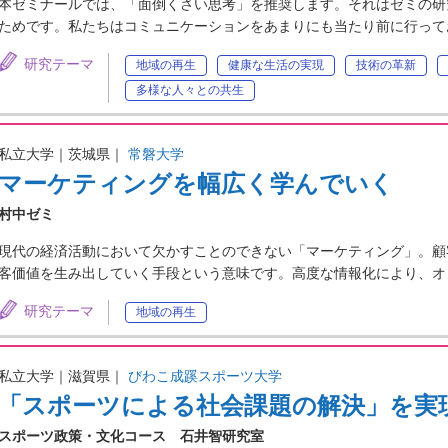
本ゼミナールでは、「面倒くさい思考」を推奨します。それはゼミの研
ためです。私たちはコミュニケーションをあまりにも当たり前に行って
研究テーマ
地域の再生
健康な生活の実現
技術の革新
多様な人々との共生
私立大学｜茨城県｜
常磐大学
マーケティングを幅広く学んでいく
村中ゼミ
現代の経済活動において欠かすことのできない「マーケティング」。顧
客価値を生み出していく手段という意味です。高度な情報化により、オ
研究テーマ
地域の再生
私立大学｜滋賀県｜
びわこ成蹊スポーツ大学
「スポーツによる社会課題の解決」を実
スポーツ政策・文化コース 石井智研究室