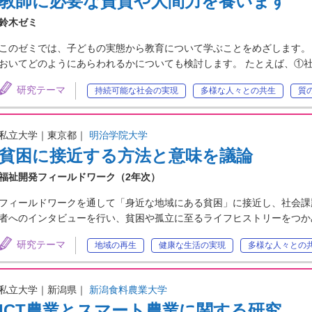
教師に必要な資質や人間力を養います
鈴木ゼミ
このゼミでは、子どもの実態から教育について学ぶことをめざします。
おいてどのようにあらわれるかについても検討します。 たとえば、①
研究テーマ
持続可能な社会の実現
多様な人々との共生
質
私立大学｜東京都｜
明治学院大学
貧困に接近する方法と意味を議論
福祉開発フィールドワーク（2年次）
フィールドワークを通して「身近な地域にある貧困」に接近し、社会課
者へのインタビューを行い、貧困や孤立に至るライフヒストリーをつか
研究テーマ
地域の再生
健康な生活の実現
多様な人々との
私立大学｜新潟県｜
新潟食料農業大学
ICT農業とスマート農業に関する研究