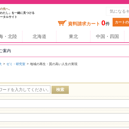
の先へ。
わたし」を一緒に見つける
ータルサイト
0
カートの
資料請求カート
件
海・北陸
北海道
東北
中国・四国
のご案内
大
ゼミ・研究室
地域の再生・質の高い人生の実現