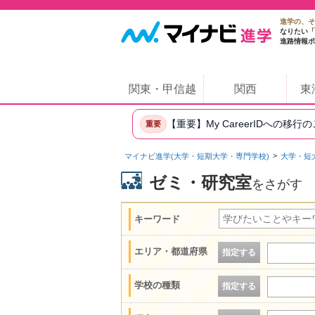
進学の、そ
なりたい「
進路情報ポ
関東・甲信越
関西
東
【重要】My CareerIDへの移行
重要
マイナビ進学(大学・短期大学・専門学校)
大学・短
ゼミ・研究室
をさがす
キーワード
エリア・都道府県
指定する
学校の種類
指定する