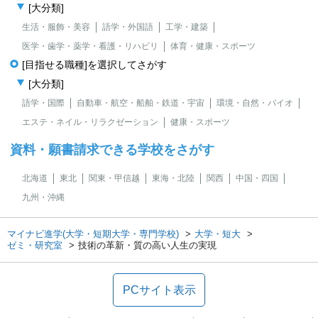
[大分類]
生活・服飾・美容
語学・外国語
工学・建築
医学・歯学・薬学・看護・リハビリ
体育・健康・スポーツ
[目指せる職種]を選択してさがす
[大分類]
語学・国際
自動車・航空・船舶・鉄道・宇宙
環境・自然・バイオ
エステ・ネイル・リラクゼーション
健康・スポーツ
資料・願書請求できる学校をさがす
北海道
東北
関東・甲信越
東海・北陸
関西
中国・四国
九州・沖縄
マイナビ進学(大学・短期大学・専門学校)
大学・短大
ゼミ・研究室
技術の革新・質の高い人生の実現
PCサイト表示