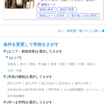
研究テーマ
地域の再生
技術の革新
多様な人々との共生
質の高い人生の実現
ゼミ・研究室一覧ページ上部へ
条件を変更して学校をさがす
[エリア・都道府県]を選択してさがす
[エリア]
北海道
東北
関東・甲信越
東海・北陸
関西
中国・四国
九州・沖縄
[学校の種類]を選択してさがす
国公立大学
私立大学
国公立短大
私立短大
海外の大学
文科省以外の省庁所管の学校
専門学校
その他教育機関（スクール）
留学関係機関
[学べる学問]を選択してさがす