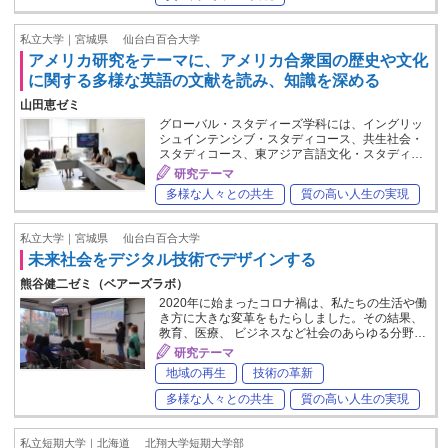
私立大学｜宮城県
仙台白百合大学
アメリカ研究をテーマに、アメリカ合衆国の歴史や文化
に関する多様な英語の文献を読み、知識を深める
山田恵ゼミ
グローバル・スタディーズ学科には、イングリッ
シュインテンシブ・スタディコース、共生社会・
スタディコース、東アジア言語文化・スタディ…
研究テーマ
多様な人々との共生
質の高い人生の実現
私立大学｜宮城県
仙台白百合大学
未来社会をデジタル技術でデザインする
熊谷健二ゼミ（ベアーズラボ）
2020年に始まったコロナ禍は、私たちの生活や働
き方に大きな変革をもたらしました。その結果、
教育、医療、 ビジネスなど社会のあらゆる分野…
研究テーマ
地域の再生
技術の革新
多様な人々との共生
質の高い人生の実現
私立短期大学｜北海道
北翔大学短期大学部