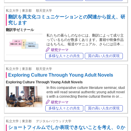
私立大学｜東京都
順天堂大学
翻訳を異文化コミュニケーションとの関連から捉え、研
究します
翻訳学ゼミナール
私たちの暮らしのなかには、翻訳によって成り立
っているものが数多くあります。書籍や映像作品
はもちろん、報道やマニュアル、さらには日本…
研究テーマ
多様な人々との共生
質の高い人生の実現
私立大学｜東京都
順天堂大学
Exploring Culture Through Young Adult Novels
Exploring Culture Through Young Adult Novels
In this comparative culture literature seminar, stud
ents will read several authentic young adult novel
s with a connecting theme cultural theme in or…
研究テーマ
多様な人々との共生
質の高い人生の実現
私立大学｜東京都
デジタルハリウッド大学
ショートフィルムでしか表現できないことを考え、０か