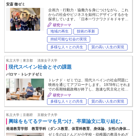
安斎 徹ゼミ
企画力・行動力・協働力を身につけながら、これ
からの社会やビジネスを如何にデザインするかを
探求しています。「日本一ワクワクドキドキす…
研究テーマ
地域の再生
技術の革新
持続可能な社会の実現
多様な人々との共生
質の高い人生の実現
私立大学｜東京都
清泉女子大学
現代スペイン社会とその課題
パロマ・トレナドゼミ
トレナド・ゼミでは、現代スペインの社会問題に
映画を通じてアプローチします。 1978年にそれま
での長期独裁政権が終了し、急速な民主化と社…
研究テーマ
多様な人々との共生
質の高い人生の実現
私立大学｜京都府
京都女子大学
興味をもてるテーマを見つけ、卒業論文に取り組む。
発達教育学部 教育学科（ダンス教育、体育科教育、身体論、女性の身体…
ゼミ生のほとんどが小学校・幼稚園の教員をめざ