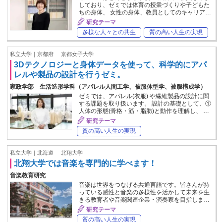
しており、ゼミでは体育の授業づくりや子どもた
ちの身体、 女性の身体、教員としてのキャリア…
研究テーマ
多様な人々との共生
質の高い人生の実現
私立大学｜京都府
京都女子大学
3Dテクノロジーと身体データを使って、科学的にアパ
レルや製品の設計を行うゼミ。
家政学部 生活造形学科（アパレル人間工学、被服体型学、被服構成学）
ゼミでは、アパレル(衣服) や繊維製品の設計に関
する課題を取り扱います。 設計の基礎として、①
人体の形態(骨格・筋・脂肪)と動作を理解し、 …
研究テーマ
質の高い人生の実現
私立大学｜北海道
北翔大学
北翔大学では音楽を専門的に学べます！
音楽教育研究
音楽は世界をつなげる共通言語です。皆さんが持
っている感性と音楽の多様性を活かして未来を生
きる教育者や音楽関連企業・演奏家を目指しま…
研究テーマ
質の高い人生の実現