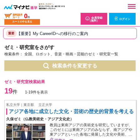
0
資料請求
カート
件
会員登録
ログイン
（無料）
カートの中を見る
【重要】My CareerIDへの移行のご案内
重要
ゼミ・研究室をさがす
検索条件：
全国、ロボット、音楽・映画・芸能のゼミ・研究室一覧
検索条件を変更する
ゼミ・研究室検索結果
19
件
1-19件を表示
私立大学｜東京都
立正大学
アジア各地に成立した文化・芸術の歴史的背景を考える
久保ゼミ（仏教美術史・アジア文化史）
教員は東南アジアの美術史を研究していますが、
このゼミには東南アジアのみならず、南アジアや
東アジアといった各地に発展した文化や美術、…