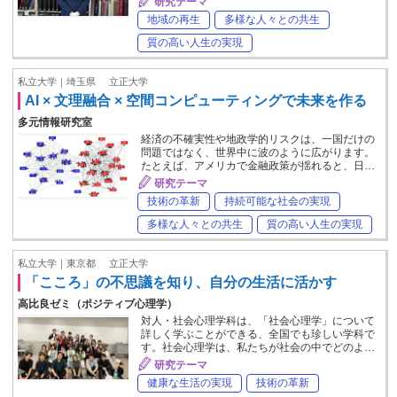
研究テーマ
地域の再生
多様な人々との共生
質の高い人生の実現
私立大学｜埼玉県
立正大学
AI × 文理融合 × 空間コンピューティングで未来を作る
多元情報研究室
経済の不確実性や地政学的リスクは、一国だけの
問題ではなく、世界中に波のように広がります。
たとえば、アメリカで金融政策が揺れると、日…
研究テーマ
技術の革新
持続可能な社会の実現
多様な人々との共生
質の高い人生の実現
私立大学｜東京都
立正大学
「こころ」の不思議を知り、自分の生活に活かす
高比良ゼミ（ポジティブ心理学）
対人・社会心理学科は、「社会心理学」について
詳しく学ぶことができる、全国でも珍しい学科で
す。社会心理学は、私たちが社会の中でどのよ…
研究テーマ
健康な生活の実現
技術の革新