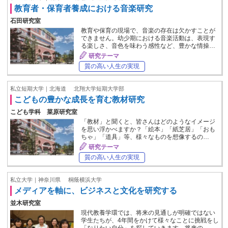
教育者・保育者養成における音楽研究
石田研究室
教育や保育の現場で、音楽の存在は欠かすことが
できません。幼少期における音楽活動は、表現す
る楽しさ、音色を味わう感性など、豊かな情操…
研究テーマ
質の高い人生の実現
私立短期大学｜北海道
北翔大学短期大学部
こどもの豊かな成長を育む教材研究
こども学科 菜原研究室
「教材」と聞くと、皆さんはどのようなイメージ
を思い浮かべますか？「絵本」「紙芝居」「おも
ちゃ」「道具」等、様々なものを想像するの…
研究テーマ
質の高い人生の実現
私立大学｜神奈川県
桐蔭横浜大学
メディアを軸に、ビジネスと文化を研究する
並木研究室
現代教養学環では、将来の見通しが明確ではない
学生たちが、4年間をかけて様々なことに挑戦をし
「なりたい自分」を探していきます。将来の…