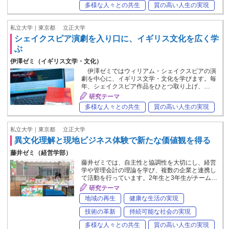
多様な人々との共生
質の高い人生の実現
私立大学｜東京都
立正大学
シェイクスピア演劇を入り口に、イギリス文化を広く学
ぶ
伊澤ゼミ（イギリス文学・文化）
伊澤ゼミではウィリアム・シェイクスピアの演
劇を中心に、イギリス文学・文化を学びます。毎
年、シェイクスピア作品をひとつ取り上げ、…
研究テーマ
多様な人々との共生
質の高い人生の実現
私立大学｜東京都
立正大学
異文化理解と現地ビジネス体験で新たな価値観を得る
藤井ゼミ（経営学部）
藤井ゼミでは、自主性と協調性を大切にし、経営
学や管理会計の理論を学び、複数の企業と連携し
て活動を行っています。2年生と3年生がチーム…
研究テーマ
地域の再生
健康な生活の実現
技術の革新
持続可能な社会の実現
多様な人々との共生
質の高い人生の実現