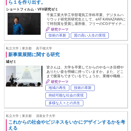
ら１を作り出す。
ショートフィルム・VFX研究ゼミ
千葉工業大学工学部電気工学科卒業、デジタルハ
リウッド研究所研究生として、eAT KANAZAWAに
て特別賞を受賞し退所後、フリーのCGデザイナ…
研究テーマ
技術の革新
質の高い人生の実現
私立大学｜東京都
高千穂大学
新事業展開に関する研究
城ゼミ
皆さんは、大学を卒業してからのやるべき目標や
ありたい姿を明確に持っていますか。また、どこ
まで腹落ちできているでしょうか。業種や職種…
研究テーマ
地域の再生
技術の革新
持続可能な社会の実現
多様な人々との共生
私立大学｜東京都
清泉女子大学
これからの社会やビジネスをいかにデザインするかを考
える