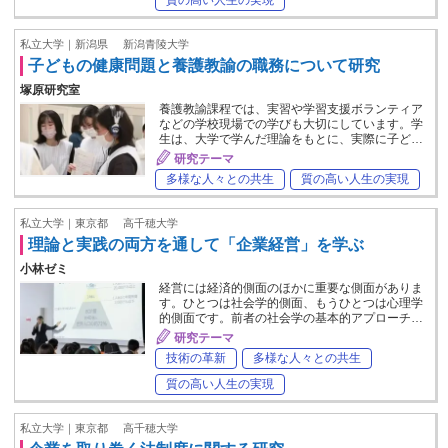
私立大学｜新潟県
新潟青陵大学
子どもの健康問題と養護教諭の職務について研究
塚原研究室
養護教諭課程では、実習や学習支援ボランティア
などの学校現場での学びも大切にしています。学
生は、大学で学んだ理論をもとに、実際に子ど…
研究テーマ
多様な人々との共生
質の高い人生の実現
私立大学｜東京都
高千穂大学
理論と実践の両方を通して「企業経営」を学ぶ
小林ゼミ
経営には経済的側面のほかに重要な側面がありま
す。ひとつは社会学的側面、もうひとつは心理学
的側面です。前者の社会学の基本的アプローチ…
研究テーマ
技術の革新
多様な人々との共生
質の高い人生の実現
私立大学｜東京都
高千穂大学