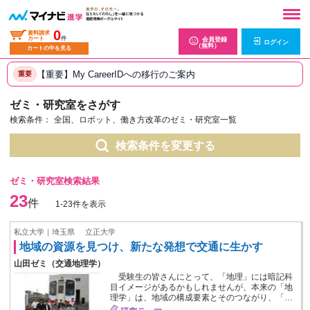
0
資料請求
カート
件
会員登録
ログイン
（無料）
カートの中を見る
【重要】My CareerIDへの移行のご案内
重要
ゼミ・研究室をさがす
検索条件：
全国、ロボット、働き方改革のゼミ・研究室一覧
検索条件を変更する
ゼミ・研究室検索結果
23
件
1-23件を表示
私立大学｜埼玉県
立正大学
地域の資源を見つけ、新たな発想で交通に生かす
山田ゼミ（交通地理学）
受験生の皆さんにとって、「地理」には暗記科
目イメージがあるかもしれませんが、本来の「地
理学」は、地域の構成要素とそのつながり、「…