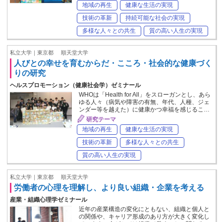
地域の再生
健康な生活の実現
技術の革新
持続可能な社会の実現
多様な人々との共生
質の高い人生の実現
私立大学｜東京都
順天堂大学
人びとの幸せを育むからだ・こころ・社会的な健康づく
りの研究
ヘルスプロモーション（健康社会学）ゼミナール
WHOは「Health for All」をスローガンとし、あら
ゆる人々（病気や障害の有無、年代、人種、ジェ
ンダー等を越えた）に健康かつ幸福を感じるこ…
研究テーマ
地域の再生
健康な生活の実現
技術の革新
多様な人々との共生
質の高い人生の実現
私立大学｜東京都
順天堂大学
労働者の心理を理解し、より良い組織・企業を考える
産業・組織心理学ゼミナール
近年の産業構造の変化にともない、組織と個人と
の関係や、キャリア形成のあり方が大きく変化し