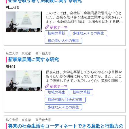
企業を取り巻く法制度に関する研究
村上ゼミ
このゼミでは、会社法・金融商品取引法を中心と
した、企業を取り巻く法制度に関する研究を行い
ます。 金融商品取引法は「上場会社に対する規…
研究テーマ
技術の革新
多様な人々との共生
質の高い人生の実現
私立大学｜東京都
高千穂大学
新事業展開に関する研究
城ゼミ
皆さんは、大学を卒業してからのやるべき目標や
ありたい姿を明確に持っていますか。また、どこ
まで腹落ちできているでしょうか。業種や職種…
研究テーマ
地域の再生
技術の革新
持続可能な社会の実現
多様な人々との共生
私立大学｜東京都
高千穂大学
将来の社会生活をコーディネートできる意欲と行動力の