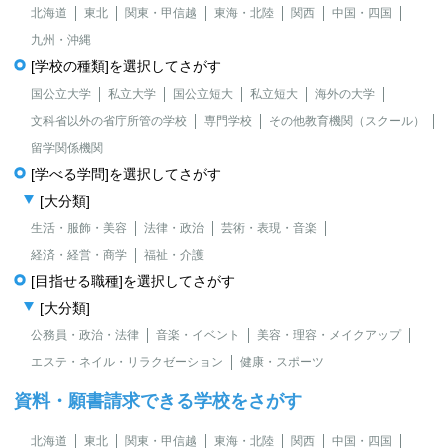
北海道
東北
関東・甲信越
東海・北陸
関西
中国・四国
九州・沖縄
[学校の種類]を選択してさがす
国公立大学
私立大学
国公立短大
私立短大
海外の大学
文科省以外の省庁所管の学校
専門学校
その他教育機関（スクール）
留学関係機関
[学べる学問]を選択してさがす
[大分類]
生活・服飾・美容
法律・政治
芸術・表現・音楽
経済・経営・商学
福祉・介護
[目指せる職種]を選択してさがす
[大分類]
公務員・政治・法律
音楽・イベント
美容・理容・メイクアップ
エステ・ネイル・リラクゼーション
健康・スポーツ
資料・願書請求できる学校をさがす
北海道
東北
関東・甲信越
東海・北陸
関西
中国・四国