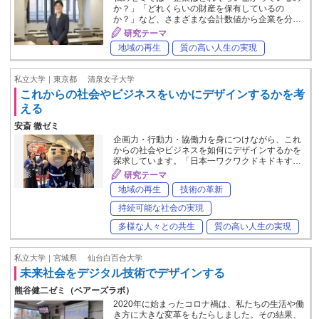
か？」「どれくらいの財産を保有しているの
か？」など、さまざまな会計数値から企業を分…
研究テーマ
地域の再生
質の高い人生の実現
私立大学｜東京都
清泉女子大学
これからの社会やビジネスをいかにデザインするかを考
える
安斎 徹ゼミ
企画力・行動力・協働力を身につけながら、これ
からの社会やビジネスを如何にデザインするかを
探求しています。「日本一ワクワクドキドキす…
研究テーマ
地域の再生
技術の革新
持続可能な社会の実現
多様な人々との共生
質の高い人生の実現
私立大学｜宮城県
仙台白百合大学
未来社会をデジタル技術でデザインする
熊谷健二ゼミ（ベアーズラボ）
2020年に始まったコロナ禍は、私たちの生活や働
き方に大きな変革をもたらしました。その結果、