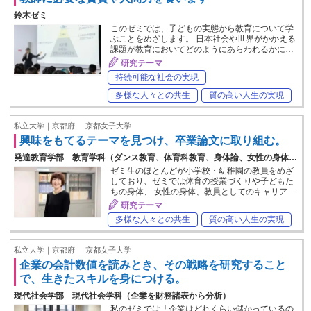
鈴木ゼミ
このゼミでは、子どもの実態から教育について学
ぶことをめざします。 日本社会や世界がかかえる
課題が教育においてどのようにあらわれるかに…
研究テーマ
持続可能な社会の実現
多様な人々との共生
質の高い人生の実現
私立大学｜京都府
京都女子大学
興味をもてるテーマを見つけ、卒業論文に取り組む。
発達教育学部 教育学科（ダンス教育、体育科教育、身体論、女性の身体…
ゼミ生のほとんどが小学校・幼稚園の教員をめざ
しており、ゼミでは体育の授業づくりや子どもた
ちの身体、 女性の身体、教員としてのキャリア…
研究テーマ
多様な人々との共生
質の高い人生の実現
私立大学｜京都府
京都女子大学
企業の会計数値を読みとき、その戦略を研究すること
で、生きたスキルを身につける。
現代社会学部 現代社会学科（企業を財務諸表から分析）
私のゼミでは「企業はどれくらい儲かっているの