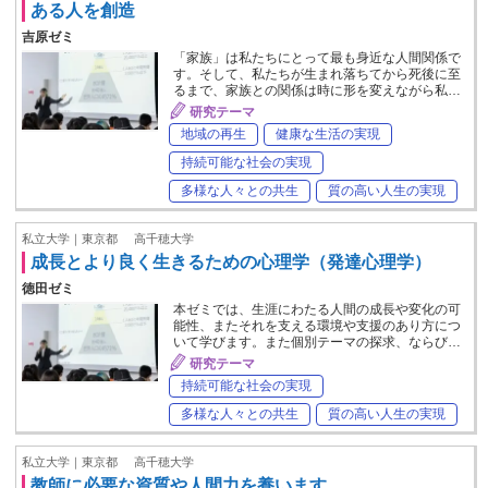
ある人を創造
吉原ゼミ
「家族」は私たちにとって最も身近な人間関係で
す。そして、私たちが生まれ落ちてから死後に至
るまで、家族との関係は時に形を変えながら私…
研究テーマ
地域の再生
健康な生活の実現
持続可能な社会の実現
多様な人々との共生
質の高い人生の実現
私立大学｜東京都
高千穂大学
成長とより良く生きるための心理学（発達心理学）
徳田ゼミ
本ゼミでは、生涯にわたる人間の成長や変化の可
能性、またそれを支える環境や支援のあり方につ
いて学びます。また個別テーマの探求、ならび…
研究テーマ
持続可能な社会の実現
多様な人々との共生
質の高い人生の実現
私立大学｜東京都
高千穂大学
教師に必要な資質や人間力を養います