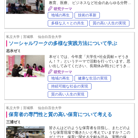
教育、医療、 ビジネスなど社会のあらゆる分野…
研究テーマ
地域の再生
技術の革新
多様な人々との共生
質の高い人生の実現
私立大学｜宮城県
仙台白百合大学
ソーシャルワークの多様な実践方法について学ぶ
志水ゼミ
本ゼミでは、今年度「大学生×社会貢献＝ぞうき
ん！？」というテーマで活動を行っています。思
い出してみてください、長期休み明けにぞうき…
研究テーマ
地域の再生
健康な生活の実現
持続可能な社会の実現
質の高い人生の実現
私立大学｜宮城県
仙台白百合大学
保育者の専門性と質の高い保育について考える
三浦ゼミ
皆さんはどのような保育者を目指し、またどのよ
うな保育現場で働きたいと考えていますか？この
ゼミでは、保育に関する文献を読み、実際の保…