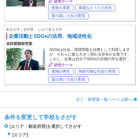
研究テーマ
技術の革新
多様な人々との共生
質の高い人生の実現
私立大学｜岩手県
いわて富士大学
企業活動とSDGsの活用、地域活性化
吉田哲朗研究室
SDGsは社会・環境問題を目標として列挙します
が、それらに最も大きく関わる存在が企業です。
しかし、企業は自分でSDGsの目標の何を選択…
研究テーマ
地域の再生
持続可能な社会の実現
質の高い人生の実現
ゼミ・研究室一覧ページ上部へ
条件を変更して学校をさがす
[エリア・都道府県]を選択してさがす
[エリア]