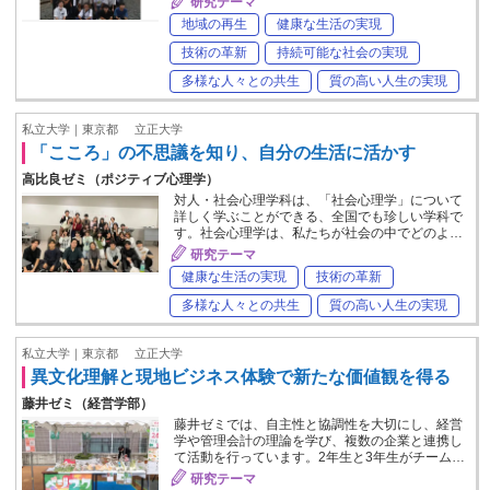
研究テーマ
地域の再生
健康な生活の実現
技術の革新
持続可能な社会の実現
多様な人々との共生
質の高い人生の実現
私立大学｜東京都
立正大学
「こころ」の不思議を知り、自分の生活に活かす
高比良ゼミ（ポジティブ心理学）
対人・社会心理学科は、「社会心理学」について
詳しく学ぶことができる、全国でも珍しい学科で
す。社会心理学は、私たちが社会の中でどのよ…
研究テーマ
健康な生活の実現
技術の革新
多様な人々との共生
質の高い人生の実現
私立大学｜東京都
立正大学
異文化理解と現地ビジネス体験で新たな価値観を得る
藤井ゼミ（経営学部）
藤井ゼミでは、自主性と協調性を大切にし、経営
学や管理会計の理論を学び、複数の企業と連携し
て活動を行っています。2年生と3年生がチーム…
研究テーマ