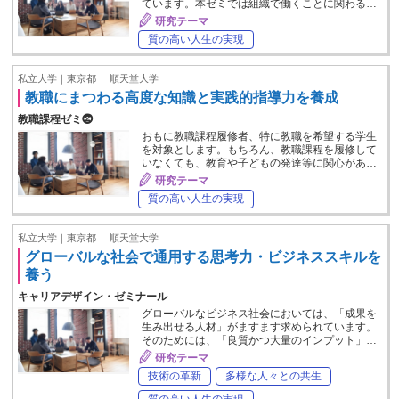
ています。本ゼミでは組織で働くことに関わる…
研究テーマ
質の高い人生の実現
私立大学｜東京都
順天堂大学
教職にまつわる高度な知識と実践的指導力を養成
教職課程ゼミ⓶
おもに教職課程履修者、特に教職を希望する学生
を対象とします。もちろん、教職課程を履修して
いなくても、教育や子どもの発達等に関心があ…
研究テーマ
質の高い人生の実現
私立大学｜東京都
順天堂大学
グローバルな社会で通用する思考力・ビジネススキルを
養う
キャリアデザイン・ゼミナール
グローバルなビジネス社会においては、「成果を
生み出せる人材」がますます求められています。
そのためには、「良質かつ大量のインプット」…
研究テーマ
技術の革新
多様な人々との共生
質の高い人生の実現