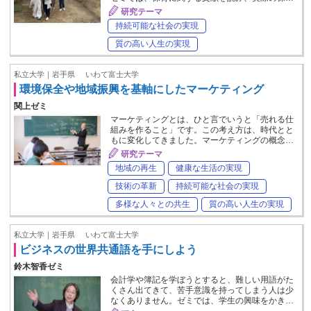
研究テーマ
持続可能な社会の実現
質の高い人生の実現
私立大学｜岩手県
いわて富士大学
環境保全や地域振興を基軸にしたマーケティング
関上ゼミ
マーケティングとは、ひと言でいうと「売れる仕
組みを作ること」です。この考え方は、時代とと
もに変化してきました。マーケティングの概念…
研究テーマ
地域の再生
健康な生活の実現
技術の革新
持続可能な社会の実現
多様な人々との共生
質の高い人生の実現
私立大学｜岩手県
いわて富士大学
ビジネスの世界共通語を手にしよう
鈴木智香ゼミ
会計学や簿記を学ぼうとすると、難しい用語がた
くさん出てきて、苦手意識を持ってしまう人は少
なくありません。ゼミでは、学生の興味をかき…