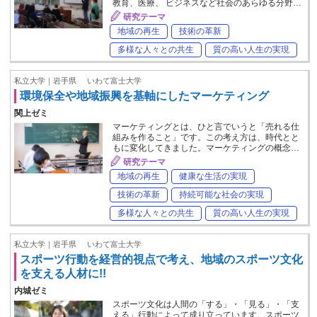
教育、医療、 ビジネスなど社会のあらゆる分野…
研究テーマ
地域の再生
技術の革新
多様な人々との共生
質の高い人生の実現
私立大学｜岩手県
いわて富士大学
環境保全や地域振興を基軸にしたマーケティング
関上ゼミ
マーケティングとは、ひと言でいうと「売れる仕
組みを作ること」です。この考え方は、時代とと
もに変化してきました。マーケティングの概念…
研究テーマ
地域の再生
健康な生活の実現
技術の革新
持続可能な社会の実現
多様な人々との共生
質の高い人生の実現
私立大学｜岩手県
いわて富士大学
スポーツ行動を経営的視点で考え、地域のスポーツ文化
を支える人材に!!
内城ゼミ
スポーツ文化は人間の「する」・「見る」・「支
える」行動によって成り立っています。スポーツ