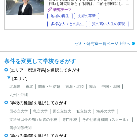
行動を研究対象とする際は、目的を明確にし、…
研究テーマ
地域の再生
技術の革新
多様な人々との共生
質の高い人生の実現
ゼミ・研究室一覧ページ上部へ
条件を変更して学校をさがす
[エリア・都道府県]を選択してさがす
[エリア]
北海道
東北
関東・甲信越
東海・北陸
関西
中国・四国
九州・沖縄
[学校の種類]を選択してさがす
国公立大学
私立大学
国公立短大
私立短大
海外の大学
文科省以外の省庁所管の学校
専門学校
その他教育機関（スクール）
留学関係機関
[学べる学問]を選択してさがす