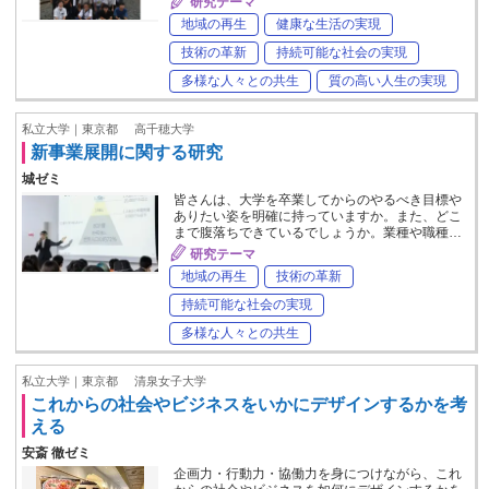
研究テーマ
地域の再生
健康な生活の実現
技術の革新
持続可能な社会の実現
多様な人々との共生
質の高い人生の実現
私立大学｜東京都
高千穂大学
新事業展開に関する研究
城ゼミ
皆さんは、大学を卒業してからのやるべき目標や
ありたい姿を明確に持っていますか。また、どこ
まで腹落ちできているでしょうか。業種や職種…
研究テーマ
地域の再生
技術の革新
持続可能な社会の実現
多様な人々との共生
私立大学｜東京都
清泉女子大学
これからの社会やビジネスをいかにデザインするかを考
える
安斎 徹ゼミ
企画力・行動力・協働力を身につけながら、これ