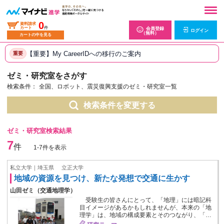
0
資料請求
カート
件
会員登録
ログイン
（無料）
カートの中を見る
【重要】My CareerIDへの移行のご案内
重要
ゼミ・研究室をさがす
検索条件：
全国、ロボット、震災復興支援のゼミ・研究室一覧
検索条件を変更する
ゼミ・研究室検索結果
7
件
1-7件を表示
私立大学｜埼玉県
立正大学
地域の資源を見つけ、新たな発想で交通に生かす
山田ゼミ（交通地理学）
受験生の皆さんにとって、「地理」には暗記科
目イメージがあるかもしれませんが、本来の「地
理学」は、地域の構成要素とそのつながり、「…