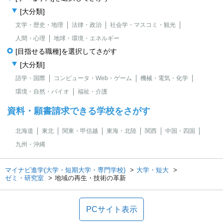
[大分類]
文学・歴史・地理
法律・政治
社会学・マスコミ・観光
人間・心理
地球・環境・エネルギー
[目指せる職種]を選択してさがす
[大分類]
語学・国際
コンピュータ・Web・ゲーム
機械・電気・化学
環境・自然・バイオ
福祉・介護
資料・願書請求できる学校をさがす
北海道
東北
関東・甲信越
東海・北陸
関西
中国・四国
九州・沖縄
マイナビ進学(大学・短期大学・専門学校)
大学・短大
ゼミ・研究室
地域の再生・技術の革新
PCサイト表示