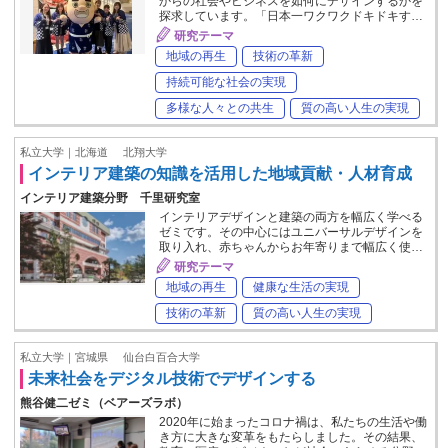
からの社会やビジネスを如何にデザインするかを
探求しています。「日本一ワクワクドキドキす…
研究テーマ
地域の再生
技術の革新
持続可能な社会の実現
多様な人々との共生
質の高い人生の実現
私立大学｜北海道
北翔大学
インテリア建築の知識を活用した地域貢献・人材育成
インテリア建築分野 千里研究室
インテリアデザインと建築の両方を幅広く学べる
ゼミです。その中心にはユニバーサルデザインを
取り入れ、赤ちゃんからお年寄りまで幅広く使…
研究テーマ
地域の再生
健康な生活の実現
技術の革新
質の高い人生の実現
私立大学｜宮城県
仙台白百合大学
未来社会をデジタル技術でデザインする
熊谷健二ゼミ（ベアーズラボ）
2020年に始まったコロナ禍は、私たちの生活や働
き方に大きな変革をもたらしました。その結果、