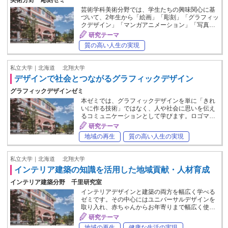
芸術学科美術分野では、学⽣たちの興味関⼼に基
づいて、2年生から「絵画」「彫刻」「グラフィッ
クデザイン」「マンガアニメーション」「写真…
研究テーマ
質の高い人生の実現
私立大学｜北海道
北翔大学
デザインで社会とつながるグラフィックデザイン
グラフィックデザインゼミ
本ゼミでは、グラフィックデザインを単に「きれ
いに作る技術」ではなく、人や社会に思いを伝え
るコミュニケーションとして学びます。ロゴマ…
研究テーマ
地域の再生
質の高い人生の実現
私立大学｜北海道
北翔大学
インテリア建築の知識を活用した地域貢献・人材育成
インテリア建築分野 千里研究室
インテリアデザインと建築の両方を幅広く学べる
ゼミです。その中心にはユニバーサルデザインを
取り入れ、赤ちゃんからお年寄りまで幅広く使…
研究テーマ
地域の再生
健康な生活の実現