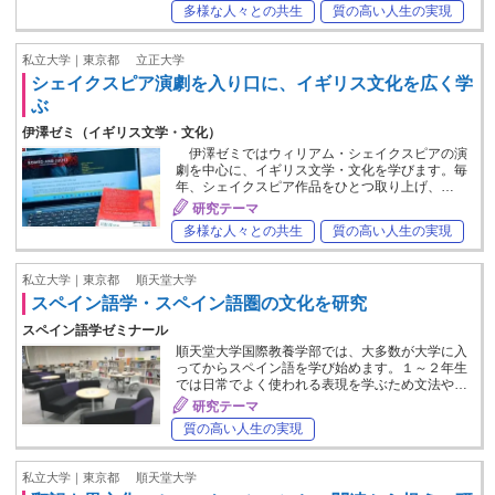
多様な人々との共生
質の高い人生の実現
私立大学｜東京都
立正大学
シェイクスピア演劇を入り口に、イギリス文化を広く学
ぶ
伊澤ゼミ（イギリス文学・文化）
伊澤ゼミではウィリアム・シェイクスピアの演
劇を中心に、イギリス文学・文化を学びます。毎
年、シェイクスピア作品をひとつ取り上げ、…
研究テーマ
多様な人々との共生
質の高い人生の実現
私立大学｜東京都
順天堂大学
スペイン語学・スペイン語圏の文化を研究
スペイン語学ゼミナール
順天堂大学国際教養学部では、大多数が大学に入
ってからスペイン語を学び始めます。１～２年生
では日常でよく使われる表現を学ぶため文法や…
研究テーマ
質の高い人生の実現
私立大学｜東京都
順天堂大学