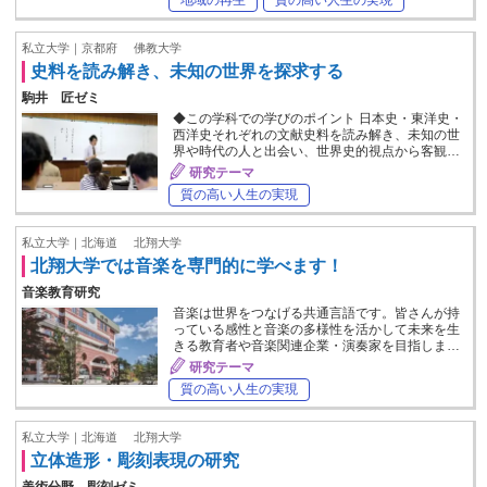
私立大学｜京都府
佛教大学
史料を読み解き、未知の世界を探求する
駒井 匠ゼミ
◆この学科での学びのポイント 日本史・東洋史・
西洋史それぞれの文献史料を読み解き、未知の世
界や時代の人と出会い、世界史的視点から客観…
研究テーマ
質の高い人生の実現
私立大学｜北海道
北翔大学
北翔大学では音楽を専門的に学べます！
音楽教育研究
音楽は世界をつなげる共通言語です。皆さんが持
っている感性と音楽の多様性を活かして未来を生
きる教育者や音楽関連企業・演奏家を目指しま…
研究テーマ
質の高い人生の実現
私立大学｜北海道
北翔大学
立体造形・彫刻表現の研究
美術分野 彫刻ゼミ