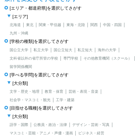
[エリア・都道府県]を選択してさがす
[エリア]
北海道
東北
関東・甲信越
東海・北陸
関西
中国・四国
九州・沖縄
[学校の種類]を選択してさがす
国公立大学
私立大学
国公立短大
私立短大
海外の大学
文科省以外の省庁所管の学校
専門学校
その他教育機関（スクール）
留学関係機関
[学べる学問]を選択してさがす
[大分類]
文学・歴史・地理
教育・保育
芸術・表現・音楽
社会学・マスコミ・観光
工学・建築
[目指せる職種]を選択してさがす
[大分類]
語学・国際
公務員・政治・法律
デザイン・芸術・写真
マスコミ・芸能・アニメ・声優・漫画
ビジネス・経営