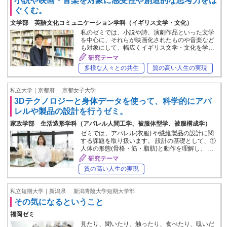
小説や映画・音楽を対象に感受性や創造的な思考力をは
ぐくむ。
文学部 英語文化コミュニケーション学科（イギリス文学・文化）
私のゼミでは、小説や詩、演劇作品といった文学
を中心に、それらが映画化されたものや音楽など
も対象にして、幅広くイギリス文学・文化を学…
研究テーマ
多様な人々との共生
質の高い人生の実現
私立大学｜京都府
京都女子大学
3Dテクノロジーと身体データを使って、科学的にアパ
レルや製品の設計を行うゼミ。
家政学部 生活造形学科（アパレル人間工学、被服体型学、被服構成学）
ゼミでは、アパレル(衣服) や繊維製品の設計に関
する課題を取り扱います。 設計の基礎として、①
人体の形態(骨格・筋・脂肪)と動作を理解し、 …
研究テーマ
質の高い人生の実現
私立短期大学｜新潟県
新潟青陵大学短期大学部
その気になるということ
福岡ゼミ
見たり、聞いたり、触ったり、食べたり、嗅いだ