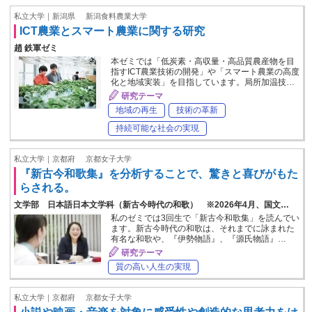
私立大学｜新潟県
新潟食料農業大学
ICT農業とスマート農業に関する研究
趙 鉄軍ゼミ
本ゼミでは「低炭素・高収量・高品質農産物を目
指すICT農業技術の開発」や「スマート農業の高度
化と地域実装」を目指しています。局所加温技…
研究テーマ
地域の再生
技術の革新
持続可能な社会の実現
私立大学｜京都府
京都女子大学
『新古今和歌集』を分析することで、驚きと喜びがもた
らされる。
文学部 日本語日本文学科（新古今時代の和歌） ※2026年4月、国文…
私のゼミでは3回生で「新古今和歌集」を読んでい
ます。新古今時代の和歌は、それまでに詠まれた
有名な和歌や、『伊勢物語』、『源氏物語』…
研究テーマ
質の高い人生の実現
私立大学｜京都府
京都女子大学