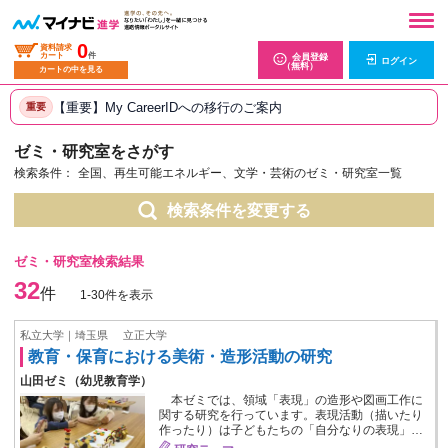
0
資料請求
カート
件
会員登録
ログイン
（無料）
カートの中を見る
【重要】My CareerIDへの移行のご案内
重要
ゼミ・研究室をさがす
検索条件：
全国、再生可能エネルギー、文学・芸術のゼミ・研究室一覧
検索条件を変更する
ゼミ・研究室検索結果
32
件
1-30件を表示
私立大学｜埼玉県
立正大学
教育・保育における美術・造形活動の研究
山田ゼミ（幼児教育学）
本ゼミでは、領域「表現」の造形や図画工作に
関する研究を行っています。表現活動（描いたり
作ったり）は子どもたちの「自分なりの表現」…