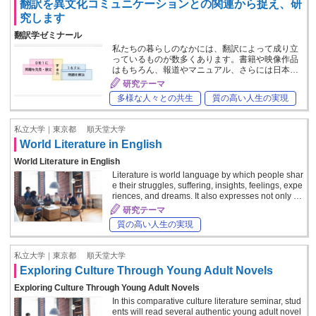
翻訳を異文化コミュニケーションとの関連から捉え、研
究します
翻訳学ゼミナール
私たちの暮らしのなかには、翻訳によって成り立
っているものが数多くあります。書籍や映像作品
はもちろん、報道やマニュアル、さらには日本…
研究テーマ
多様な人々との共生
質の高い人生の実現
私立大学｜東京都
順天堂大学
World Literature in English
World Literature in English
Literature is world language by which people shar
e their struggles, suffering, insights, feelings, expe
riences, and dreams. It also expresses not only …
研究テーマ
質の高い人生の実現
私立大学｜東京都
順天堂大学
Exploring Culture Through Young Adult Novels
Exploring Culture Through Young Adult Novels
In this comparative culture literature seminar, stud
ents will read several authentic young adult novel