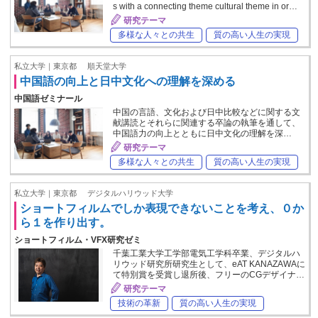
s with a connecting theme cultural theme in or…
研究テーマ
多様な人々との共生
質の高い人生の実現
私立大学｜東京都
順天堂大学
中国語の向上と日中文化への理解を深める
中国語ゼミナール
中国の言語、文化および日中比較などに関する文
献講読とそれらに関連する卒論の執筆を通して、
中国語力の向上とともに日中文化の理解を深…
研究テーマ
多様な人々との共生
質の高い人生の実現
私立大学｜東京都
デジタルハリウッド大学
ショートフィルムでしか表現できないことを考え、０か
ら１を作り出す。
ショートフィルム・VFX研究ゼミ
千葉工業大学工学部電気工学科卒業、デジタルハ
リウッド研究所研究生として、eAT KANAZAWAに
て特別賞を受賞し退所後、フリーのCGデザイナ…
研究テーマ
技術の革新
質の高い人生の実現