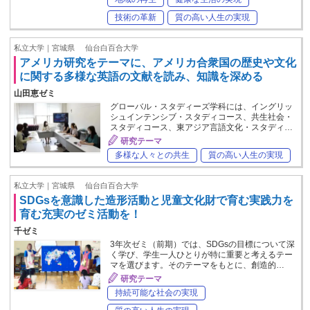
技術の革新
質の高い人生の実現
私立大学｜宮城県
仙台白百合大学
アメリカ研究をテーマに、アメリカ合衆国の歴史や文化
に関する多様な英語の文献を読み、知識を深める
山田恵ゼミ
グローバル・スタディーズ学科には、イングリッ
シュインテンシブ・スタディコース、共生社会・
スタディコース、東アジア言語文化・スタディ…
研究テーマ
多様な人々との共生
質の高い人生の実現
私立大学｜宮城県
仙台白百合大学
SDGsを意識した造形活動と児童文化財で育む実践力を
育む充実のゼミ活動を！
千ゼミ
3年次ゼミ（前期）では、SDGsの目標について深
く学び、学生一人ひとりが特に重要と考えるテー
マを選びます。そのテーマをもとに、創造的…
研究テーマ
持続可能な社会の実現