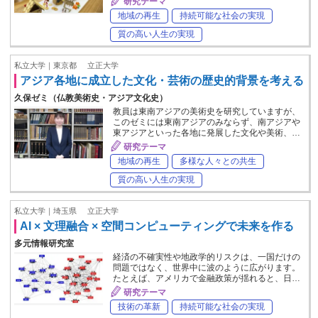
研究テーマ
地域の再生
持続可能な社会の実現
質の高い人生の実現
私立大学｜東京都
立正大学
アジア各地に成立した文化・芸術の歴史的背景を考える
久保ゼミ（仏教美術史・アジア文化史）
教員は東南アジアの美術史を研究していますが、
このゼミには東南アジアのみならず、南アジアや
東アジアといった各地に発展した文化や美術、…
研究テーマ
地域の再生
多様な人々との共生
質の高い人生の実現
私立大学｜埼玉県
立正大学
AI × 文理融合 × 空間コンピューティングで未来を作る
多元情報研究室
経済の不確実性や地政学的リスクは、一国だけの
問題ではなく、世界中に波のように広がります。
たとえば、アメリカで金融政策が揺れると、日…
研究テーマ
技術の革新
持続可能な社会の実現