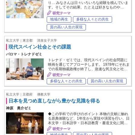
り… みなさんは日々いろいろな経験を積んでいま
す。そしてその結果、たとえば好きなものや…
研究テーマ
地域の再生
多様な人々との共生
質の高い人生の実現
私立大学｜東京都
清泉女子大学
現代スペイン社会とその課題
パロマ・トレナドゼミ
トレナド・ゼミでは、現代スペインの社会問題に
映画を通じてアプローチします。 1978年にそれま
での長期独裁政権が終了し、急速な民主化と社…
研究テーマ
多様な人々との共生
質の高い人生の実現
私立大学｜京都府
佛教大学
日本を見つめ直しながら豊かな見識を得る
神原 勇介ゼミ
◆この学科での学びのポイント 本物の文献に触れ
る原典体験など、1年生から実技や演習を行い、日
本文学・日本語学・日本語教育・書道文化に関…
研究テーマ
地域の再生
質の高い人生の実現