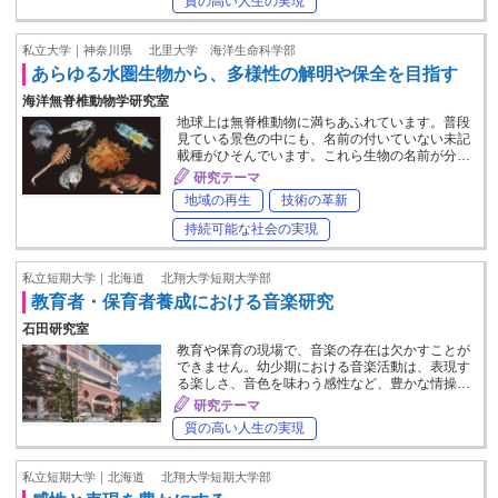
質の高い人生の実現
私立大学｜神奈川県
北里大学 海洋生命科学部
あらゆる水圏生物から、多様性の解明や保全を目指す
海洋無脊椎動物学研究室
地球上は無脊椎動物に満ちあふれています。普段
見ている景色の中にも、名前の付いていない未記
載種がひそんでいます。これら生物の名前が分…
研究テーマ
地域の再生
技術の革新
持続可能な社会の実現
私立短期大学｜北海道
北翔大学短期大学部
教育者・保育者養成における音楽研究
石田研究室
教育や保育の現場で、音楽の存在は欠かすことが
できません。幼少期における音楽活動は、表現す
る楽しさ、音色を味わう感性など、豊かな情操…
研究テーマ
質の高い人生の実現
私立短期大学｜北海道
北翔大学短期大学部