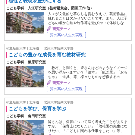
感性と表現を豊かにする
こども学科 入江研究室（芸術鑑賞会、図画工作 他）
人々が文化的な暮らしを営むうえで、芸術作品に
触れることは欠かせないことです。また、人は子
どもの頃から絵や制作等を遊びの中で体験しな…
研究テーマ
質の高い人生の実現
私立短期大学｜北海道
北翔大学短期大学部
こどもの豊かな成長を育む教材研究
こども学科 菜原研究室
「教材」と聞くと、皆さんはどのようなイメージ
を思い浮かべますか？「絵本」「紙芝居」「おも
ちゃ」「道具」等、様々なものを想像するの…
研究テーマ
質の高い人生の実現
私立短期大学｜北海道
北翔大学短期大学部
こどもを学び、保育を学ぶ
こども学科 角田研究室
皆さんは、保育について深く考えたことがありま
すか。「保育士になりたい」「幼稚園の先生にな
りたい」「こどもに関わる仕事をしたい」等、…