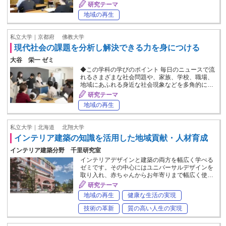
研究テーマ
地域の再生
私立大学｜京都府
佛教大学
現代社会の課題を分析し解決できる力を身につける
大谷 栄一 ゼミ
◆この学科の学びのポイント 毎日のニュースで流
れるさまざまな社会問題や、家族、学校、職場、
地域にあふれる身近な社会現象などを多角的に…
研究テーマ
地域の再生
私立大学｜北海道
北翔大学
インテリア建築の知識を活用した地域貢献・人材育成
インテリア建築分野 千里研究室
インテリアデザインと建築の両方を幅広く学べる
ゼミです。その中心にはユニバーサルデザインを
取り入れ、赤ちゃんからお年寄りまで幅広く使…
研究テーマ
地域の再生
健康な生活の実現
技術の革新
質の高い人生の実現