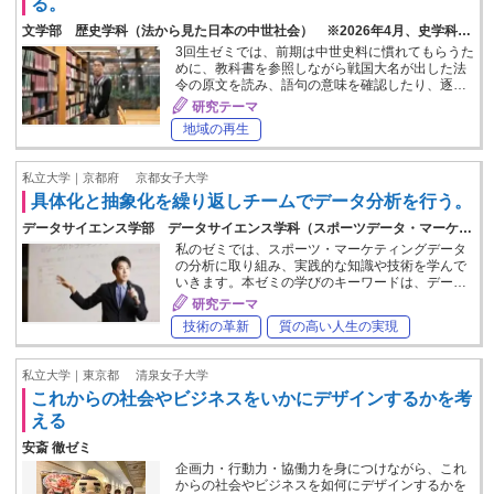
る。
文学部 歴史学科（法から見た日本の中世社会） ※2026年4月、史学科…
3回生ゼミでは、前期は中世史料に慣れてもらうた
めに、教科書を参照しながら戦国大名が出した法
令の原文を読み、語句の意味を確認したり、逐…
研究テーマ
地域の再生
私立大学｜京都府
京都女子大学
具体化と抽象化を繰り返しチームでデータ分析を行う。
データサイエンス学部 データサイエンス学科（スポーツデータ・マーケ…
私のゼミでは、スポーツ・マーケティングデータ
の分析に取り組み、実践的な知識や技術を学んで
いきます。本ゼミの学びのキーワードは、デー…
研究テーマ
技術の革新
質の高い人生の実現
私立大学｜東京都
清泉女子大学
これからの社会やビジネスをいかにデザインするかを考
える
安斎 徹ゼミ
企画力・行動力・協働力を身につけながら、これ
からの社会やビジネスを如何にデザインするかを