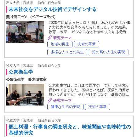
私立大学｜宮城県
仙台白百合大学
未来社会をデジタル技術でデザインする
熊谷健二ゼミ（ベアーズラボ）
2020年に始まったコロナ禍は、私たちの生活や働
き方に大きな変革をもたらしました。その結果、
教育、医療、 ビジネスなど社会のあらゆる分野…
研究テーマ
地域の再生
技術の革新
多様な人々との共生
質の高い人生の実現
私立大学｜宮城県
仙台白百合大学
公衆衛生学
公衆衛生学 鈴木研究室
公衆衛生学は、これまで医学の一つとして研究が
行われてきました。医学といえば、疾病の治療が
思いつきますが、それだけではなく、健康の維…
研究テーマ
健康な生活の実現
技術の革新
私立大学｜宮城県
仙台白百合大学
郷土料理・行事食の調査研究と、味覚閾値や食味特性の
基礎的研究