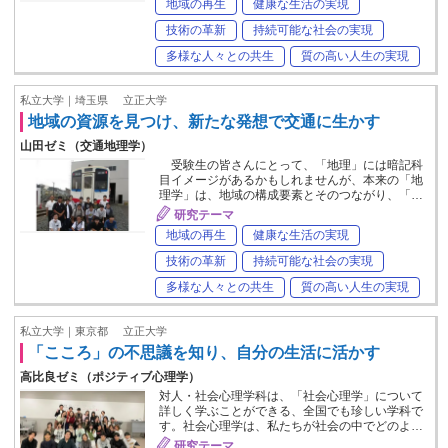
地域の再生
健康な生活の実現
技術の革新
持続可能な社会の実現
多様な人々との共生
質の高い人生の実現
私立大学｜埼玉県
立正大学
地域の資源を見つけ、新たな発想で交通に生かす
山田ゼミ（交通地理学）
受験生の皆さんにとって、「地理」には暗記科
目イメージがあるかもしれませんが、本来の「地
理学」は、地域の構成要素とそのつながり、「…
研究テーマ
地域の再生
健康な生活の実現
技術の革新
持続可能な社会の実現
多様な人々との共生
質の高い人生の実現
私立大学｜東京都
立正大学
「こころ」の不思議を知り、自分の生活に活かす
高比良ゼミ（ポジティブ心理学）
対人・社会心理学科は、「社会心理学」について
詳しく学ぶことができる、全国でも珍しい学科で
す。社会心理学は、私たちが社会の中でどのよ…
研究テーマ