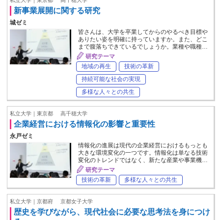
新事業展開に関する研究
城ゼミ
皆さんは、大学を卒業してからのやるべき目標や
ありたい姿を明確に持っていますか。また、どこ
まで腹落ちできているでしょうか。業種や職種…
研究テーマ
地域の再生
技術の革新
持続可能な社会の実現
多様な人々との共生
私立大学｜東京都
高千穂大学
企業経営における情報化の影響と重要性
永戸ゼミ
情報化の進展は現代の企業経営におけるもっとも
大きな環境変化の一つです。情報化は単なる技術
変化のトレンドではなく、新たな産業や事業機…
研究テーマ
技術の革新
多様な人々との共生
私立大学｜京都府
京都女子大学
歴史を学びながら、現代社会に必要な思考法を身につけ