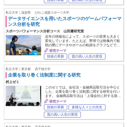
私立大学｜滋賀県
びわこ成蹊スポーツ大学
データサイエンスを用いたスポーツのゲームパフォーマ
ンス分析を研究
スポーツパフォーマンス分析コース 山田庸研究室
近年の情報化によって、スポーツの世界も大きく
変化しています。たとえば、野球では映像内で観
戦の際にデータやボールの軌跡をグラフなどで…
研究テーマ
技術の革新
質の高い人生の実現
私立大学｜東京都
高千穂大学
企業を取り巻く法制度に関する研究
村上ゼミ
このゼミでは、会社法・金融商品取引法を中心と
した、企業を取り巻く法制度に関する研究を行い
ます。 金融商品取引法は「上場会社に対する規…
研究テーマ
技術の革新
多様な人々との共生
質の高い人生の実現
私立大学｜東京都
高千穂大学