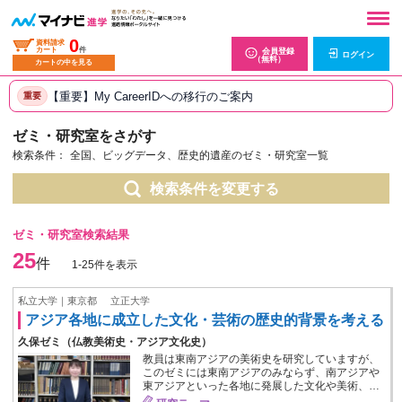
0
資料請求
カート
件
会員登録
ログイン
（無料）
カートの中を見る
【重要】My CareerIDへの移行のご案内
重要
ゼミ・研究室をさがす
検索条件：
全国、ビッグデータ、歴史的遺産のゼミ・研究室一覧
検索条件を変更する
ゼミ・研究室検索結果
25
件
1-25件を表示
私立大学｜東京都
立正大学
アジア各地に成立した文化・芸術の歴史的背景を考える
久保ゼミ（仏教美術史・アジア文化史）
教員は東南アジアの美術史を研究していますが、
このゼミには東南アジアのみならず、南アジアや
東アジアといった各地に発展した文化や美術、…