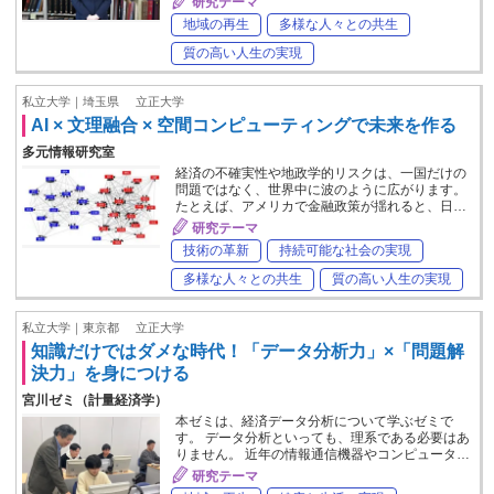
研究テーマ
地域の再生
多様な人々との共生
質の高い人生の実現
私立大学｜埼玉県
立正大学
AI × 文理融合 × 空間コンピューティングで未来を作る
多元情報研究室
経済の不確実性や地政学的リスクは、一国だけの
問題ではなく、世界中に波のように広がります。
たとえば、アメリカで金融政策が揺れると、日…
研究テーマ
技術の革新
持続可能な社会の実現
多様な人々との共生
質の高い人生の実現
私立大学｜東京都
立正大学
知識だけではダメな時代！「データ分析力」×「問題解
決力」を身につける
宮川ゼミ（計量経済学）
本ゼミは、経済データ分析について学ぶゼミで
す。 データ分析といっても、理系である必要はあ
りません。 近年の情報通信機器やコンピュータ…
研究テーマ