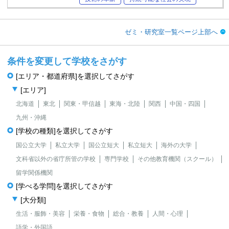
ゼミ・研究室一覧ページ上部へ
条件を変更して学校をさがす
[エリア・都道府県]を選択してさがす
[エリア]
北海道
東北
関東・甲信越
東海・北陸
関西
中国・四国
九州・沖縄
[学校の種類]を選択してさがす
国公立大学
私立大学
国公立短大
私立短大
海外の大学
文科省以外の省庁所管の学校
専門学校
その他教育機関（スクール）
留学関係機関
[学べる学問]を選択してさがす
[大分類]
生活・服飾・美容
栄養・食物
総合・教養
人間・心理
語学・外国語