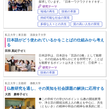
探求しています。「日本一ワクワクドキドキす…
研究テーマ
地域の再生
技術の革新
持続可能な社会の実現
多様な人々との共生
質の高い人生の実現
私立大学｜東京都
清泉女子大学
日本語がどう使われているかをことばの仕組みから考え
る
田和 真紀子ゼミ
日本語学は、日本語を「言語の1種」として観察
し、その仕組みを明らかにする学問です。ことば
を観察するポイントは大きく分けて、①音声（…
研究テーマ
技術の革新
私立大学｜京都府
佛教大学
仏教研究を通し、その英知を社会課題の解決に応用する
大西 磨希子ゼミ
◆この学科での学びのポイント 仏教の開祖釈尊
や、浄土宗の開祖法然上人の教えを中心に、共生
（ともいき）の精神や和合の精神を体系的に習…