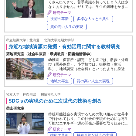
くさん出てきて、苦手意識を持ってしまう人は少
なくありません。ゼミでは、学生の興味をかき…
研究テーマ
技術の革新
多様な人々との共生
質の高い人生の実現
私立短期大学｜北海道
北翔大学短期大学部
身近な地域資源の発掘・有効活用に関する教材研究
菊地研究室（社会科教育・環境教育・図書館情報学）
幼稚園・保育所・認定こども園では、散歩・外遊
び（園外保育）、小学校では、街探検（生活
科）、地域調査（社会科）といったように身近…
研究テーマ
地域の再生
質の高い人生の実現
私立大学｜神奈川県
桐蔭横浜大学
SDGｓの実現のために次世代の技術を創る
柴山研究室
持続可能社会を実現するための取り組みが世界中
で行われており、この社会の実現のためには再生
可能なエネルギー源の開発が重要な取り組みに…
研究テーマ
技術の革新
持続可能な社会の実現