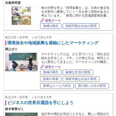
矢島研究室
食の分野を学ぶ「管理栄養士」は、日本の食文化
を次世代へ継承していく一旦を担う役割があると
考えています。「食育に関する意識調査報告書…
研究テーマ
地域の再生
持続可能な社会の実現
私立大学｜岩手県
いわて富士大学
環境保全や地域振興を基軸にしたマーケティング
関上ゼミ
マーケティングとは、ひと言でいうと「売れる仕
組みを作ること」です。この考え方は、時代とと
もに変化してきました。マーケティングの概念…
研究テーマ
地域の再生
健康な生活の実現
技術の革新
持続可能な社会の実現
多様な人々との共生
質の高い人生の実現
私立大学｜岩手県
いわて富士大学
ビジネスの世界共通語を手にしよう
鈴木智香ゼミ
会計学や簿記を学ぼうとすると、難しい用語がた