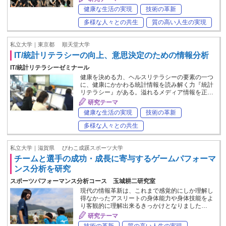
健康な生活の実現
技術の革新
多様な人々との共生
質の高い人生の実現
私立大学｜東京都
順天堂大学
IT/統計リテラシーの向上、意思決定のための情報分析
IT/統計リテラシーゼミナール
健康を決める力、ヘルスリテラシーの要素の一つ
に、健康にかかわる統計情報を読み解く力『統計
リテラシー』がある。溢れるメディア情報を正…
研究テーマ
健康な生活の実現
技術の革新
多様な人々との共生
私立大学｜滋賀県
びわこ成蹊スポーツ大学
チームと選手の成功・成長に寄与するゲームパフォーマ
ンス分析を研究
スポーツパフォーマンス分析コース 玉城耕二研究室
現代の情報革新は、これまで感覚的にしか理解し
得なかったアスリートの身体能力や身体技能をよ
り客観的に理解出来るきっかけとなりました…
研究テーマ
技術の革新
質の高い人生の実現