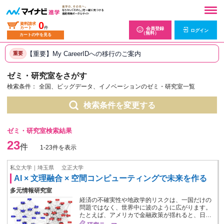
0
資料請求
カート
件
会員登録
ログイン
（無料）
カートの中を見る
【重要】My CareerIDへの移行のご案内
重要
ゼミ・研究室をさがす
検索条件：
全国、ビッグデータ、イノベーションのゼミ・研究室一覧
検索条件を変更する
ゼミ・研究室検索結果
23
件
1-23件を表示
私立大学｜埼玉県
立正大学
AI × 文理融合 × 空間コンピューティングで未来を作る
多元情報研究室
経済の不確実性や地政学的リスクは、一国だけの
問題ではなく、世界中に波のように広がります。
たとえば、アメリカで金融政策が揺れると、日…