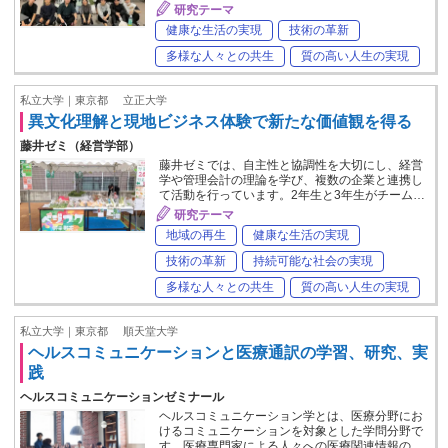
研究テーマ
健康な生活の実現
技術の革新
多様な人々との共生
質の高い人生の実現
私立大学｜東京都
立正大学
異文化理解と現地ビジネス体験で新たな価値観を得る
藤井ゼミ（経営学部）
藤井ゼミでは、自主性と協調性を大切にし、経営
学や管理会計の理論を学び、複数の企業と連携し
て活動を行っています。2年生と3年生がチーム…
研究テーマ
地域の再生
健康な生活の実現
技術の革新
持続可能な社会の実現
多様な人々との共生
質の高い人生の実現
私立大学｜東京都
順天堂大学
ヘルスコミュニケーションと医療通訳の学習、研究、実
践
ヘルスコミュニケーションゼミナール
ヘルスコミュニケーション学とは、医療分野にお
けるコミュニケーションを対象とした学問分野で
す。医療専門家による人々への医療関連情報の…