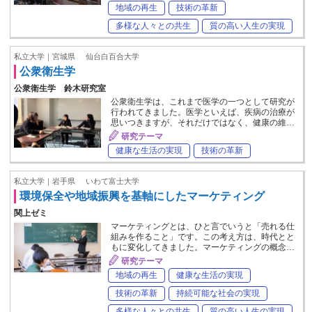
地域の再生
技術の革新
多様な人々との共生
質の高い人生の実現
私立大学｜宮城県
仙台白百合大学
公衆衛生学
公衆衛生学 鈴木研究室
公衆衛生学は、これまで医学の一つとして研究が
行われてきました。医学といえば、疾病の治療が
思いつきますが、それだけではなく、健康の維…
研究テーマ
健康な生活の実現
技術の革新
私立大学｜岩手県
いわて富士大学
環境保全や地域振興を基軸にしたマーケティング
関上ゼミ
マーケティングとは、ひと言でいうと「売れる仕
組みを作ること」です。この考え方は、時代とと
もに変化してきました。マーケティングの概念…
研究テーマ
地域の再生
健康な生活の実現
技術の革新
持続可能な社会の実現
多様な人々との共生
質の高い人生の実現