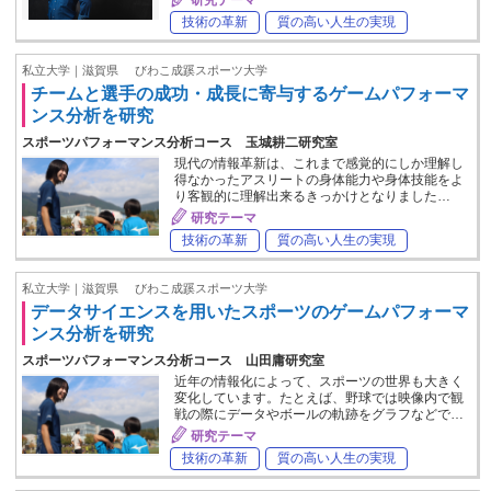
技術の革新
質の高い人生の実現
私立大学｜滋賀県
びわこ成蹊スポーツ大学
チームと選手の成功・成長に寄与するゲームパフォーマ
ンス分析を研究
スポーツパフォーマンス分析コース 玉城耕二研究室
現代の情報革新は、これまで感覚的にしか理解し
得なかったアスリートの身体能力や身体技能をよ
り客観的に理解出来るきっかけとなりました…
研究テーマ
技術の革新
質の高い人生の実現
私立大学｜滋賀県
びわこ成蹊スポーツ大学
データサイエンスを用いたスポーツのゲームパフォーマ
ンス分析を研究
スポーツパフォーマンス分析コース 山田庸研究室
近年の情報化によって、スポーツの世界も大きく
変化しています。たとえば、野球では映像内で観
戦の際にデータやボールの軌跡をグラフなどで…
研究テーマ
技術の革新
質の高い人生の実現