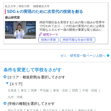
私立大学｜神奈川県
桐蔭横浜大学
SDGｓの実現のために次世代の技術を創る
柴山研究室
持続可能社会を実現するための取り組みが世界中
で行われており、この社会の実現のためには再生
可能なエネルギー源の開発が重要な取り組みに…
研究テーマ
技術の革新
持続可能な社会の実現
ゼミ・研究室一覧ページ上部へ
条件を変更して学校をさがす
[エリア・都道府県]を選択してさがす
[エリア]
北海道
東北
関東・甲信越
東海・北陸
関西
中国・四国
九州・沖縄
[学校の種類]を選択してさがす
国公立大学
私立大学
国公立短大
私立短大
海外の大学