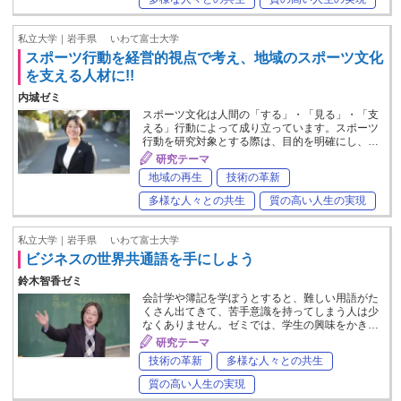
私立大学｜岩手県
いわて富士大学
スポーツ行動を経営的視点で考え、地域のスポーツ文化
を支える人材に!!
内城ゼミ
スポーツ文化は人間の「する」・「見る」・「支
える」行動によって成り立っています。スポーツ
行動を研究対象とする際は、目的を明確にし、…
研究テーマ
地域の再生
技術の革新
多様な人々との共生
質の高い人生の実現
私立大学｜岩手県
いわて富士大学
ビジネスの世界共通語を手にしよう
鈴木智香ゼミ
会計学や簿記を学ぼうとすると、難しい用語がた
くさん出てきて、苦手意識を持ってしまう人は少
なくありません。ゼミでは、学生の興味をかき…
研究テーマ
技術の革新
多様な人々との共生
質の高い人生の実現