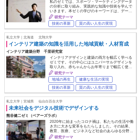
私のゼミでは、スポーツ・マーケティングデータ
の分析に取り組み、実践的な知識や技術を学んで
いきます。本ゼミの学びのキーワードは、デー…
研究テーマ
技術の革新
質の高い人生の実現
私立大学｜北海道
北翔大学
インテリア建築の知識を活用した地域貢献・人材育成
インテリア建築分野 千里研究室
インテリアデザインと建築の両方を幅広く学べる
ゼミです。その中心にはユニバーサルデザインを
取り入れ、赤ちゃんからお年寄りまで幅広く使…
研究テーマ
地域の再生
健康な生活の実現
技術の革新
質の高い人生の実現
私立大学｜宮城県
仙台白百合大学
未来社会をデジタル技術でデザインする
熊谷健二ゼミ（ベアーズラボ）
2020年に始まったコロナ禍は、私たちの生活や働
き方に大きな変革をもたらしました。その結果、
教育、医療、 ビジネスなど社会のあらゆる分野…
研究テーマ