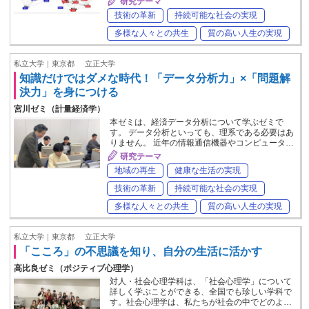
研究テーマ
技術の革新
持続可能な社会の実現
多様な人々との共生
質の高い人生の実現
私立大学｜東京都
立正大学
知識だけではダメな時代！「データ分析力」×「問題解
決力」を身につける
宮川ゼミ（計量経済学）
本ゼミは、経済データ分析について学ぶゼミで
す。 データ分析といっても、理系である必要はあ
りません。 近年の情報通信機器やコンピュータ…
研究テーマ
地域の再生
健康な生活の実現
技術の革新
持続可能な社会の実現
多様な人々との共生
質の高い人生の実現
私立大学｜東京都
立正大学
「こころ」の不思議を知り、自分の生活に活かす
高比良ゼミ（ポジティブ心理学）
対人・社会心理学科は、「社会心理学」について
詳しく学ぶことができる、全国でも珍しい学科で
す。社会心理学は、私たちが社会の中でどのよ…