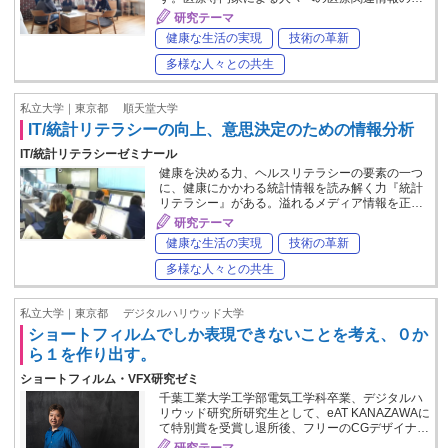
研究テーマ
健康な生活の実現
技術の革新
多様な人々との共生
私立大学｜東京都
順天堂大学
IT/統計リテラシーの向上、意思決定のための情報分析
IT/統計リテラシーゼミナール
健康を決める力、ヘルスリテラシーの要素の一つ
に、健康にかかわる統計情報を読み解く力『統計
リテラシー』がある。溢れるメディア情報を正…
研究テーマ
健康な生活の実現
技術の革新
多様な人々との共生
私立大学｜東京都
デジタルハリウッド大学
ショートフィルムでしか表現できないことを考え、０か
ら１を作り出す。
ショートフィルム・VFX研究ゼミ
千葉工業大学工学部電気工学科卒業、デジタルハ
リウッド研究所研究生として、eAT KANAZAWAに
て特別賞を受賞し退所後、フリーのCGデザイナ…
研究テーマ