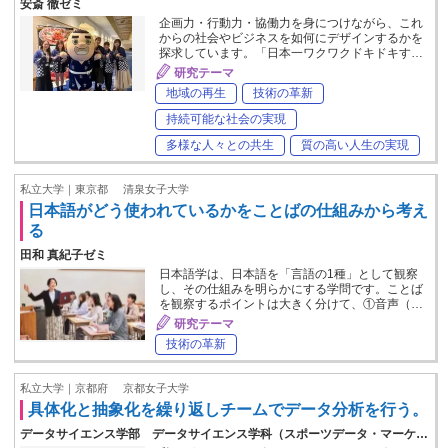
安斎 徹ゼミ
企画力・行動力・協働力を身につけながら、これ
からの社会やビジネスを如何にデザインするかを
探求しています。「日本一ワクワクドキドキす…
研究テーマ
地域の再生
技術の革新
持続可能な社会の実現
多様な人々との共生
質の高い人生の実現
私立大学｜東京都
清泉女子大学
日本語がどう使われているかをことばの仕組みから考え
る
田和 真紀子ゼミ
日本語学は、日本語を「言語の1種」として観察
し、その仕組みを明らかにする学問です。ことば
を観察するポイントは大きく分けて、①音声（…
研究テーマ
技術の革新
私立大学｜京都府
京都女子大学
具体化と抽象化を繰り返しチームでデータ分析を行う。
データサイエンス学部 データサイエンス学科（スポーツデータ・マーケ…