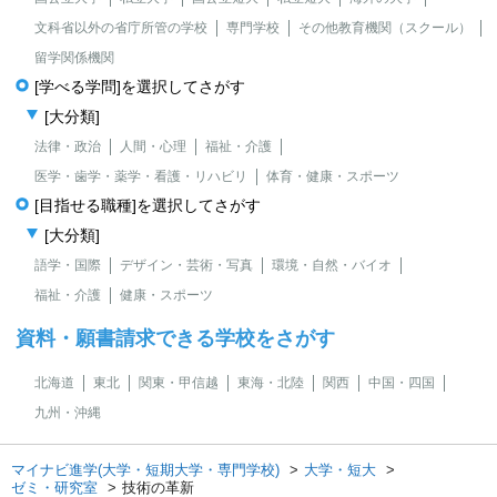
文科省以外の省庁所管の学校
専門学校
その他教育機関（スクール）
留学関係機関
[学べる学問]を選択してさがす
[大分類]
法律・政治
人間・心理
福祉・介護
医学・歯学・薬学・看護・リハビリ
体育・健康・スポーツ
[目指せる職種]を選択してさがす
[大分類]
語学・国際
デザイン・芸術・写真
環境・自然・バイオ
福祉・介護
健康・スポーツ
資料・願書請求できる学校をさがす
北海道
東北
関東・甲信越
東海・北陸
関西
中国・四国
九州・沖縄
マイナビ進学(大学・短期大学・専門学校)
大学・短大
ゼミ・研究室
技術の革新