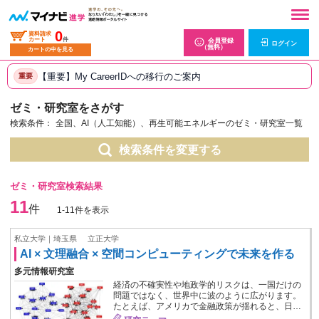
0
資料請求
カート
件
会員登録
ログイン
（無料）
カートの中を見る
【重要】My CareerIDへの移行のご案内
重要
ゼミ・研究室をさがす
検索条件：
全国、AI（人工知能）、再生可能エネルギーのゼミ・研究室一覧
検索条件を変更する
ゼミ・研究室検索結果
11
件
1-11件を表示
私立大学｜埼玉県
立正大学
AI × 文理融合 × 空間コンピューティングで未来を作る
多元情報研究室
経済の不確実性や地政学的リスクは、一国だけの
問題ではなく、世界中に波のように広がります。
たとえば、アメリカで金融政策が揺れると、日…