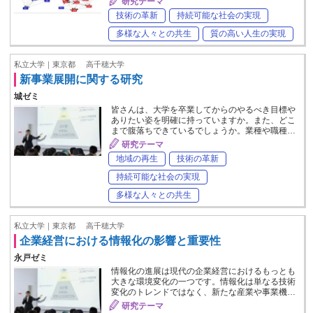
研究テーマ
技術の革新
持続可能な社会の実現
多様な人々との共生
質の高い人生の実現
私立大学｜東京都
高千穂大学
新事業展開に関する研究
城ゼミ
皆さんは、大学を卒業してからのやるべき目標や
ありたい姿を明確に持っていますか。また、どこ
まで腹落ちできているでしょうか。業種や職種…
研究テーマ
地域の再生
技術の革新
持続可能な社会の実現
多様な人々との共生
私立大学｜東京都
高千穂大学
企業経営における情報化の影響と重要性
永戸ゼミ
情報化の進展は現代の企業経営におけるもっとも
大きな環境変化の一つです。情報化は単なる技術
変化のトレンドではなく、新たな産業や事業機…
研究テーマ