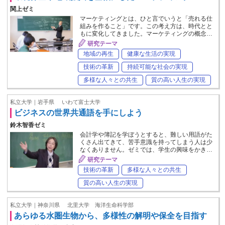
関上ゼミ
マーケティングとは、ひと言でいうと「売れる仕
組みを作ること」です。この考え方は、時代とと
もに変化してきました。マーケティングの概念…
研究テーマ
地域の再生
健康な生活の実現
技術の革新
持続可能な社会の実現
多様な人々との共生
質の高い人生の実現
私立大学｜岩手県
いわて富士大学
ビジネスの世界共通語を手にしよう
鈴木智香ゼミ
会計学や簿記を学ぼうとすると、難しい用語がた
くさん出てきて、苦手意識を持ってしまう人は少
なくありません。ゼミでは、学生の興味をかき…
研究テーマ
技術の革新
多様な人々との共生
質の高い人生の実現
私立大学｜神奈川県
北里大学 海洋生命科学部
あらゆる水圏生物から、多様性の解明や保全を目指す