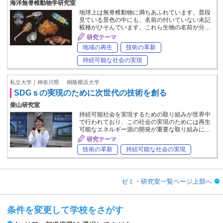
海洋無脊椎動物学研究室
地球上は無脊椎動物に満ちあふれています。普段
見ている景色の中にも、名前の付いていない未記
載種がひそんでいます。これら生物の名前が分…
研究テーマ
地域の再生
技術の革新
持続可能な社会の実現
私立大学｜神奈川県
桐蔭横浜大学
SDGｓの実現のために次世代の技術を創る
柴山研究室
持続可能社会を実現するための取り組みが世界中
で行われており、この社会の実現のためには再生
可能なエネルギー源の開発が重要な取り組みに…
研究テーマ
技術の革新
持続可能な社会の実現
ゼミ・研究室一覧ページ上部へ
条件を変更して学校をさがす