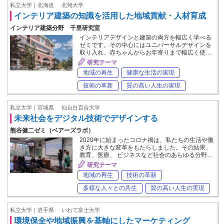
私立大学｜北海道
北翔大学
インテリア建築の知識を活用した地域貢献・人材育成
インテリア建築分野 千里研究室
インテリアデザインと建築の両方を幅広く学べる
ゼミです。その中心にはユニバーサルデザインを
取り入れ、赤ちゃんからお年寄りまで幅広く使…
研究テーマ
地域の再生
健康な生活の実現
技術の革新
質の高い人生の実現
私立大学｜宮城県
仙台白百合大学
未来社会をデジタル技術でデザインする
熊谷健二ゼミ（ベアーズラボ）
2020年に始まったコロナ禍は、私たちの生活や働
き方に大きな変革をもたらしました。その結果、
教育、医療、 ビジネスなど社会のあらゆる分野…
研究テーマ
地域の再生
技術の革新
多様な人々との共生
質の高い人生の実現
私立大学｜岩手県
いわて富士大学
環境保全や地域振興を基軸にしたマーケティング