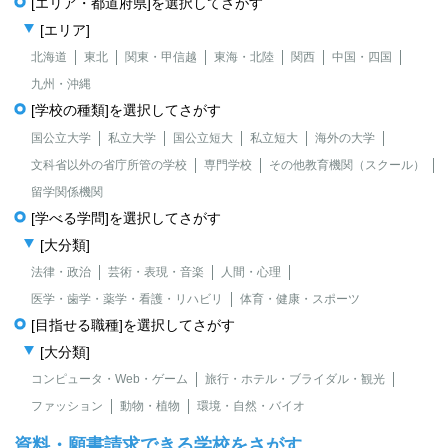
[エリア・都道府県]を選択してさがす
[エリア]
北海道
東北
関東・甲信越
東海・北陸
関西
中国・四国
九州・沖縄
[学校の種類]を選択してさがす
国公立大学
私立大学
国公立短大
私立短大
海外の大学
文科省以外の省庁所管の学校
専門学校
その他教育機関（スクール）
留学関係機関
[学べる学問]を選択してさがす
[大分類]
法律・政治
芸術・表現・音楽
人間・心理
医学・歯学・薬学・看護・リハビリ
体育・健康・スポーツ
[目指せる職種]を選択してさがす
[大分類]
コンピュータ・Web・ゲーム
旅行・ホテル・ブライダル・観光
ファッション
動物・植物
環境・自然・バイオ
資料・願書請求できる学校をさがす