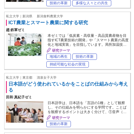
技術の革新
多様な人々との共生
私立大学｜新潟県
新潟食料農業大学
ICT農業とスマート農業に関する研究
趙 鉄軍ゼミ
本ゼミでは「低炭素・高収量・高品質農産物を目
指すICT農業技術の開発」や「スマート農業の高度
化と地域実装」を目指しています。局所加温技…
研究テーマ
地域の再生
技術の革新
持続可能な社会の実現
私立大学｜東京都
清泉女子大学
日本語がどう使われているかをことばの仕組みから考え
る
田和 真紀子ゼミ
日本語学は、日本語を「言語の1種」として観察
し、その仕組みを明らかにする学問です。ことば
を観察するポイントは大きく分けて、①音声（…
研究テーマ
技術の革新