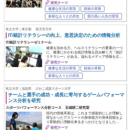
研究テーマ
健康な生活の実現
技術の革新
多様な人々との共生
質の高い人生の実現
私立大学｜東京都
順天堂大学
IT/統計リテラシーの向上、意思決定のための情報分析
IT/統計リテラシーゼミナール
健康を決める力、ヘルスリテラシーの要素の一つ
に、健康にかかわる統計情報を読み解く力『統計
リテラシー』がある。溢れるメディア情報を正…
研究テーマ
健康な生活の実現
技術の革新
多様な人々との共生
私立大学｜滋賀県
びわこ成蹊スポーツ大学
チームと選手の成功・成長に寄与するゲームパフォーマ
ンス分析を研究
スポーツパフォーマンス分析コース 玉城耕二研究室
現代の情報革新は、これまで感覚的にしか理解し
得なかったアスリートの身体能力や身体技能をよ
り客観的に理解出来るきっかけとなりました…
研究テーマ