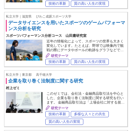
技術の革新
質の高い人生の実現
私立大学｜滋賀県
びわこ成蹊スポーツ大学
データサイエンスを用いたスポーツのゲームパフォーマ
ンス分析を研究
スポーツパフォーマンス分析コース 山田庸研究室
近年の情報化によって、スポーツの世界も大きく
変化しています。たとえば、野球では映像内で観
戦の際にデータやボールの軌跡をグラフなどで…
研究テーマ
技術の革新
質の高い人生の実現
私立大学｜東京都
高千穂大学
企業を取り巻く法制度に関する研究
村上ゼミ
このゼミでは、会社法・金融商品取引法を中心と
した、企業を取り巻く法制度に関する研究を行い
ます。 金融商品取引法は「上場会社に対する規…
研究テーマ
技術の革新
多様な人々との共生
質の高い人生の実現