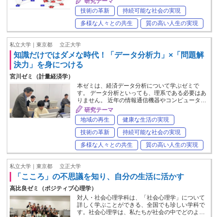
研究テーマ
技術の革新
持続可能な社会の実現
多様な人々との共生
質の高い人生の実現
私立大学｜東京都
立正大学
知識だけではダメな時代！「データ分析力」×「問題解
決力」を身につける
宮川ゼミ（計量経済学）
本ゼミは、経済データ分析について学ぶゼミで
す。 データ分析といっても、理系である必要はあ
りません。 近年の情報通信機器やコンピュータ…
研究テーマ
地域の再生
健康な生活の実現
技術の革新
持続可能な社会の実現
多様な人々との共生
質の高い人生の実現
私立大学｜東京都
立正大学
「こころ」の不思議を知り、自分の生活に活かす
高比良ゼミ（ポジティブ心理学）
対人・社会心理学科は、「社会心理学」について
詳しく学ぶことができる、全国でも珍しい学科で
す。社会心理学は、私たちが社会の中でどのよ…