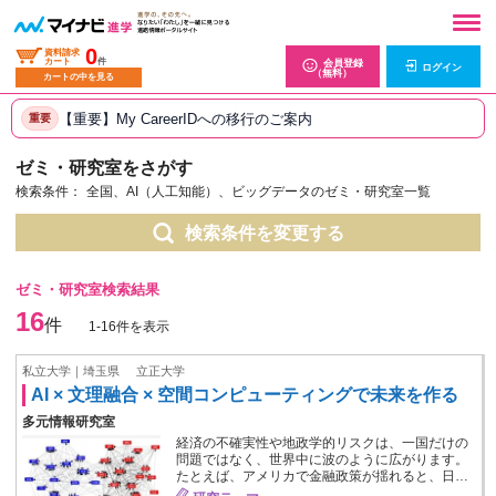
0
資料請求
カート
件
会員登録
ログイン
（無料）
カートの中を見る
【重要】My CareerIDへの移行のご案内
重要
ゼミ・研究室をさがす
検索条件：
全国、AI（人工知能）、ビッグデータのゼミ・研究室一覧
検索条件を変更する
ゼミ・研究室検索結果
16
件
1-16件を表示
私立大学｜埼玉県
立正大学
AI × 文理融合 × 空間コンピューティングで未来を作る
多元情報研究室
経済の不確実性や地政学的リスクは、一国だけの
問題ではなく、世界中に波のように広がります。
たとえば、アメリカで金融政策が揺れると、日…