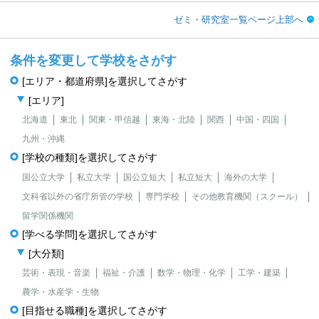
ゼミ・研究室一覧ページ上部へ
条件を変更して学校をさがす
[エリア・都道府県]を選択してさがす
[エリア]
北海道
東北
関東・甲信越
東海・北陸
関西
中国・四国
九州・沖縄
[学校の種類]を選択してさがす
国公立大学
私立大学
国公立短大
私立短大
海外の大学
文科省以外の省庁所管の学校
専門学校
その他教育機関（スクール）
留学関係機関
[学べる学問]を選択してさがす
[大分類]
芸術・表現・音楽
福祉・介護
数学・物理・化学
工学・建築
農学・水産学・生物
[目指せる職種]を選択してさがす