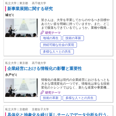
私立大学｜東京都
高千穂大学
新事業展開に関する研究
城ゼミ
皆さんは、大学を卒業してからのやるべき目標や
ありたい姿を明確に持っていますか。また、どこ
まで腹落ちできているでしょうか。業種や職種…
研究テーマ
地域の再生
技術の革新
持続可能な社会の実現
多様な人々との共生
私立大学｜東京都
高千穂大学
企業経営における情報化の影響と重要性
永戸ゼミ
情報化の進展は現代の企業経営におけるもっとも
大きな環境変化の一つです。情報化は単なる技術
変化のトレンドではなく、新たな産業や事業機…
研究テーマ
技術の革新
多様な人々との共生
私立大学｜京都府
京都女子大学
具体化と抽象化を繰り返しチームでデータ分析を行う。