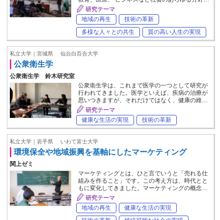
研究テーマ
地域の再生
技術の革新
多様な人々との共生
質の高い人生の実現
私立大学｜宮城県
仙台白百合大学
公衆衛生学
公衆衛生学 鈴木研究室
公衆衛生学は、これまで医学の一つとして研究が
行われてきました。医学といえば、疾病の治療が
思いつきますが、それだけではなく、健康の維…
研究テーマ
健康な生活の実現
技術の革新
私立大学｜岩手県
いわて富士大学
環境保全や地域振興を基軸にしたマーケティング
関上ゼミ
マーケティングとは、ひと言でいうと「売れる仕
組みを作ること」です。この考え方は、時代とと
もに変化してきました。マーケティングの概念…
研究テーマ
地域の再生
健康な生活の実現