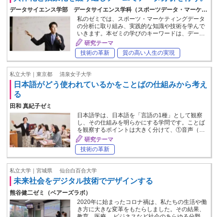
データサイエンス学部 データサイエンス学科（スポーツデータ・マーケ…
私のゼミでは、スポーツ・マーケティングデータ
の分析に取り組み、実践的な知識や技術を学んで
いきます。本ゼミの学びのキーワードは、デー…
研究テーマ
技術の革新
質の高い人生の実現
私立大学｜東京都
清泉女子大学
日本語がどう使われているかをことばの仕組みから考え
る
田和 真紀子ゼミ
日本語学は、日本語を「言語の1種」として観察
し、その仕組みを明らかにする学問です。ことば
を観察するポイントは大きく分けて、①音声（…
研究テーマ
技術の革新
私立大学｜宮城県
仙台白百合大学
未来社会をデジタル技術でデザインする
熊谷健二ゼミ（ベアーズラボ）
2020年に始まったコロナ禍は、私たちの生活や働
き方に大きな変革をもたらしました。その結果、
教育、医療、 ビジネスなど社会のあらゆる分野…