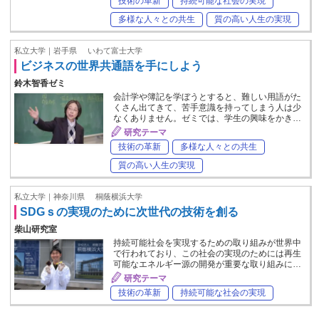
技術の革新
持続可能な社会の実現
多様な人々との共生
質の高い人生の実現
私立大学｜岩手県
いわて富士大学
ビジネスの世界共通語を手にしよう
鈴木智香ゼミ
会計学や簿記を学ぼうとすると、難しい用語がた
くさん出てきて、苦手意識を持ってしまう人は少
なくありません。ゼミでは、学生の興味をかき…
研究テーマ
技術の革新
多様な人々との共生
質の高い人生の実現
私立大学｜神奈川県
桐蔭横浜大学
SDGｓの実現のために次世代の技術を創る
柴山研究室
持続可能社会を実現するための取り組みが世界中
で行われており、この社会の実現のためには再生
可能なエネルギー源の開発が重要な取り組みに…
研究テーマ
技術の革新
持続可能な社会の実現