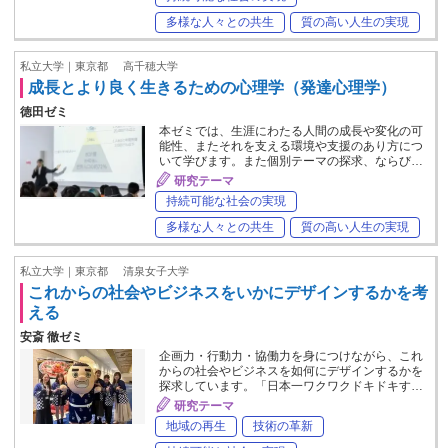
多様な人々との共生
質の高い人生の実現
私立大学｜東京都
高千穂大学
成長とより良く生きるための心理学（発達心理学）
徳田ゼミ
本ゼミでは、生涯にわたる人間の成長や変化の可
能性、またそれを支える環境や支援のあり方につ
いて学びます。また個別テーマの探求、ならび…
研究テーマ
持続可能な社会の実現
多様な人々との共生
質の高い人生の実現
私立大学｜東京都
清泉女子大学
これからの社会やビジネスをいかにデザインするかを考
える
安斎 徹ゼミ
企画力・行動力・協働力を身につけながら、これ
からの社会やビジネスを如何にデザインするかを
探求しています。「日本一ワクワクドキドキす…
研究テーマ
地域の再生
技術の革新