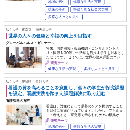
地域の再生
健康な生活の実現
技術の革新
持続可能な社会の実現
多様な人々との共生
私立大学｜東京都
順天堂大学
世界の人々の健康と幸福の向上を目指す
グローバルヘルス・ゼミナール
将来、国際機関・援助機関・コンサルタント会
社・国際 NGO等での活躍を目指す学生を対象とし
たゼミです。 ゼミでは、世界の健康課題につい…
研究テーマ
健康な生活の実現
多様な人々との共生
私立大学｜茨城県
常磐大学
看護の質を高めることを意図し、個々の学生が探究課題
を設定。看護実践を踏まえ課題解決に取り組む
看護課題の探究
看護は、対象にとって最善のケアを提供すること
を目標に実践がされています。しかし、立ち止ま
って考えると、研究等で示されたケアの根拠が…
研究テーマ
地域の再生
健康な生活の実現