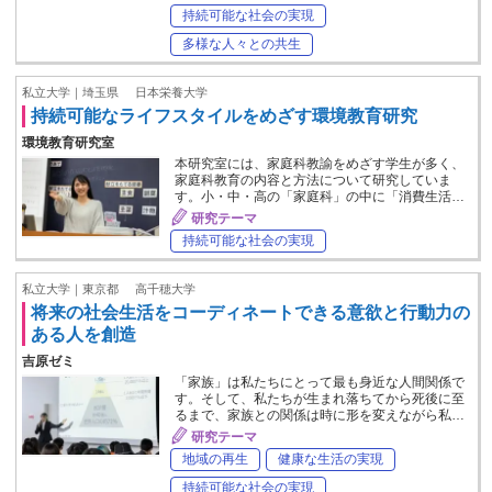
持続可能な社会の実現
多様な人々との共生
私立大学｜埼玉県
日本栄養大学
持続可能なライフスタイルをめざす環境教育研究
環境教育研究室
本研究室には、家庭科教諭をめざす学生が多く、
家庭科教育の内容と方法について研究していま
す。小・中・高の「家庭科」の中に「消費生活…
研究テーマ
持続可能な社会の実現
私立大学｜東京都
高千穂大学
将来の社会生活をコーディネートできる意欲と行動力の
ある人を創造
吉原ゼミ
「家族」は私たちにとって最も身近な人間関係で
す。そして、私たちが生まれ落ちてから死後に至
るまで、家族との関係は時に形を変えながら私…
研究テーマ
地域の再生
健康な生活の実現
持続可能な社会の実現