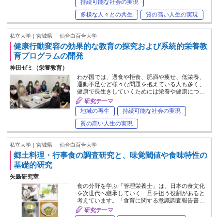
持続可能な社会の実現
多様な人々との共生
質の高い人生の実現
私立大学｜宮城県
仙台白百合大学
健康行動変容の効果的な教育の探究および系統的栄養教
育プログラムの開発
神田ゼミ（栄養教育）
わが国では、過食や拒食、肥満や痩せ、低栄養、
運動不足など様々な問題を抱えている人も多く、
健康で長生きしていくためには栄養や健康につ…
研究テーマ
地域の再生
持続可能な社会の実現
質の高い人生の実現
私立大学｜宮城県
仙台白百合大学
郷土料理・行事食の調査研究と、味覚閾値や食味特性の
基礎的研究
矢島研究室
食の分野を学ぶ「管理栄養士」は、日本の食文化
を次世代へ継承していく一旦を担う役割があると
考えています。「食育に関する意識調査報告書…
研究テーマ