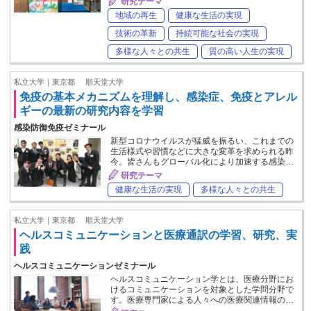
研究テーマ
地域の再生
健康な生活の実現
技術の革新
持続可能な社会の実現
多様な人々との共生
質の高い人生の実現
私立大学｜東京都
順天堂大学
免疫の基本メカニズムを理解し、感染症、免疫とアレル
ギーの最新の研究内容を学習
感染防御免疫ゼミナール
新型コロナウイルスが猛威を振るい、これまでの
生活様式や習慣などに大きな変革を求められる昨
今。皆さんもグローバル化により加速する感染…
研究テーマ
健康な生活の実現
多様な人々との共生
私立大学｜東京都
順天堂大学
ヘルスコミュニケーションと医療通訳の学習、研究、実
践
ヘルスコミュニケーションゼミナール
ヘルスコミュニケーション学とは、医療分野にお
けるコミュニケーションを対象とした学問分野で
す。医療専門家による人々への医療関連情報の…