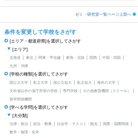
ゼミ・研究室一覧ページ上部へ
条件を変更して学校をさがす
[エリア・都道府県]を選択してさがす
[エリア]
北海道
東北
関東・甲信越
東海・北陸
関西
中国・四国
九州・沖縄
[学校の種類]を選択してさがす
国公立大学
私立大学
国公立短大
私立短大
海外の大学
文科省以外の省庁所管の学校
専門学校
その他教育機関（スクール）
留学関係機関
[学べる学問]を選択してさがす
[大分類]
法律・政治
総合・教養
社会学・マスコミ・観光
国際・国際関係
数学・物理・化学