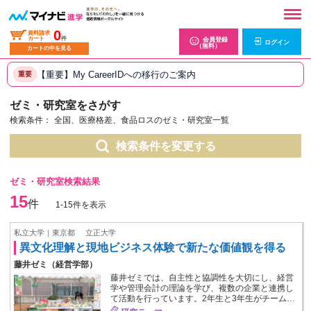
0
資料請求
カート
件
会員登録
ログイン
（無料）
カートの中を見る
【重要】My CareerIDへの移行のご案内
重要
ゼミ・研究室をさがす
検索条件：
全国、医療格差、食品ロスのゼミ・研究室一覧
検索条件を変更する
ゼミ・研究室検索結果
15
件
1-15件を表示
私立大学｜東京都
立正大学
異文化理解と現地ビジネス体験で新たな価値観を得る
藤井ゼミ（経営学部）
藤井ゼミでは、自主性と協調性を大切にし、経営
学や管理会計の理論を学び、複数の企業と連携し
て活動を行っています。2年生と3年生がチーム…