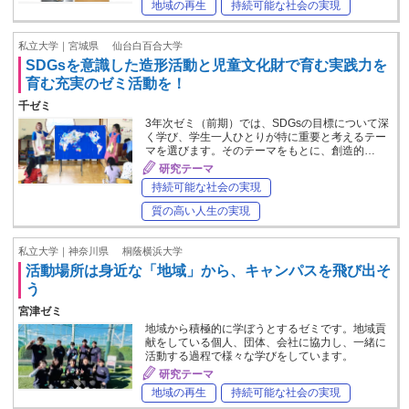
地域の再生
持続可能な社会の実現
私立大学｜宮城県
仙台白百合大学
SDGsを意識した造形活動と児童文化財で育む実践力を
育む充実のゼミ活動を！
千ゼミ
3年次ゼミ（前期）では、SDGsの目標について深
く学び、学生一人ひとりが特に重要と考えるテー
マを選びます。そのテーマをもとに、創造的…
研究テーマ
持続可能な社会の実現
質の高い人生の実現
私立大学｜神奈川県
桐蔭横浜大学
活動場所は身近な「地域」から、キャンパスを飛び出そ
う
宮津ゼミ
地域から積極的に学ぼうとするゼミです。地域貢
献をしている個人、団体、会社に協力し、一緒に
活動する過程で様々な学びをしています。
研究テーマ
地域の再生
持続可能な社会の実現