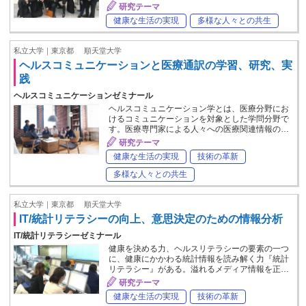
研究テーマ
健康な生活の実現
多様な人々との共生
私立大学｜東京都
順天堂大学
ヘルスコミュニケーションと医療通訳の学習、研究、実
践
ヘルスコミュニケーションゼミナール
ヘルスコミュニケーション学とは、医療分野にお
けるコミュニケーションを対象とした学問分野で
す。医療専門家による人々への医療関連情報の…
研究テーマ
健康な生活の実現
技術の革新
多様な人々との共生
私立大学｜東京都
順天堂大学
IT/統計リテラシーの向上、意思決定のための情報分析
IT/統計リテラシーゼミナール
健康を決める力、ヘルスリテラシーの要素の一つ
に、健康にかかわる統計情報を読み解く力『統計
リテラシー』がある。溢れるメディア情報を正…
研究テーマ
健康な生活の実現
技術の革新