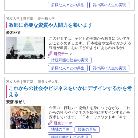
多様な人々との共生
質の高い人生の実現
私立大学｜東京都
高千穂大学
教師に必要な資質や人間力を養います
鈴木ゼミ
このゼミでは、子どもの実態から教育について学
ぶことをめざします。 日本社会や世界がかかえる
課題が教育においてどのようにあらわれるかに…
研究テーマ
持続可能な社会の実現
多様な人々との共生
質の高い人生の実現
私立大学｜東京都
清泉女子大学
これからの社会やビジネスをいかにデザインするかを考
える
安斎 徹ゼミ
企画力・行動力・協働力を身につけながら、これ
からの社会やビジネスを如何にデザインするかを
探求しています。「日本一ワクワクドキドキす…
研究テーマ
地域の再生
技術の革新
持続可能な社会の実現