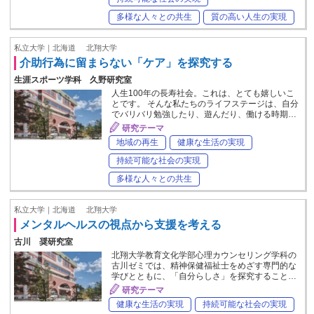
多様な人々との共生
質の高い人生の実現
私立大学｜北海道
北翔大学
介助行為に留まらない「ケア」を探究する
生涯スポーツ学科 久野研究室
人生100年の長寿社会。これは、とても嬉しいこ
とです。 そんな私たちのライフステージは、自分
でバリバリ勉強したり、遊んだり、働ける時期…
研究テーマ
地域の再生
健康な生活の実現
持続可能な社会の実現
多様な人々との共生
私立大学｜北海道
北翔大学
メンタルヘルスの視点から支援を考える
古川 奨研究室
北翔大学教育文化学部心理カウンセリング学科の
古川ゼミでは、精神保健福祉士をめざす専門的な
学びとともに、「自分らしさ」を探究すること…
研究テーマ
健康な生活の実現
持続可能な社会の実現