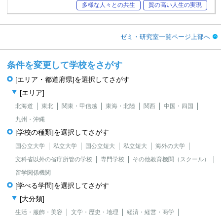
多様な人々との共生
質の高い人生の実現
ゼミ・研究室一覧ページ上部へ
条件を変更して学校をさがす
[エリア・都道府県]を選択してさがす
[エリア]
北海道
東北
関東・甲信越
東海・北陸
関西
中国・四国
九州・沖縄
[学校の種類]を選択してさがす
国公立大学
私立大学
国公立短大
私立短大
海外の大学
文科省以外の省庁所管の学校
専門学校
その他教育機関（スクール）
留学関係機関
[学べる学問]を選択してさがす
[大分類]
生活・服飾・美容
文学・歴史・地理
経済・経営・商学