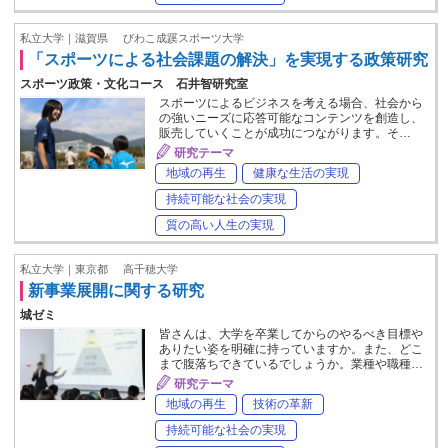
私立大学｜滋賀県
びわこ成蹊スポーツ大学
「スポーツによる社会課題の解決」を実現する政策研究
スポーツ政策・文化コース 石井智研究室
スポーツによるビジネスを考える場合、社会から
の強いニーズに応答可能なコンテンツを創造し、
販売していくことが成功につながります。そ…
研究テーマ
地域の再生
健康な生活の実現
持続可能な社会の実現
質の高い人生の実現
私立大学｜東京都
高千穂大学
新事業展開に関する研究
城ゼミ
皆さんは、大学を卒業してからのやるべき目標や
ありたい姿を明確に持っていますか。また、どこ
まで腹落ちできているでしょうか。業種や職種…
研究テーマ
地域の再生
技術の革新
持続可能な社会の実現