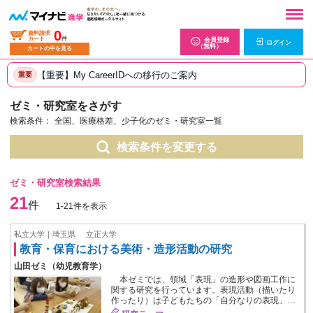
0
資料請求
カート
件
会員登録
ログイン
（無料）
カートの中を見る
【重要】My CareerIDへの移行のご案内
重要
ゼミ・研究室をさがす
検索条件：
全国、医療格差、少子化のゼミ・研究室一覧
検索条件を変更する
ゼミ・研究室検索結果
21
件
1-21件を表示
私立大学｜埼玉県
立正大学
教育・保育における美術・造形活動の研究
山田ゼミ（幼児教育学）
本ゼミでは、領域「表現」の造形や図画工作に
関する研究を行っています。表現活動（描いたり
作ったり）は子どもたちの「自分なりの表現」…