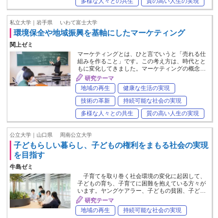
多様な人々との共生
質の高い人生の実現
私立大学｜岩手県
いわて富士大学
環境保全や地域振興を基軸にしたマーケティング
関上ゼミ
マーケティングとは、ひと言でいうと「売れる仕
組みを作ること」です。この考え方は、時代とと
もに変化してきました。マーケティングの概念…
研究テーマ
地域の再生
健康な生活の実現
技術の革新
持続可能な社会の実現
多様な人々との共生
質の高い人生の実現
公立大学｜山口県
周南公立大学
子どもらしい暮らし、子どもの権利をまもる社会の実現
を目指す
牛島ゼミ
子育てを取り巻く社会環境の変化に起因して、
子どもの育ち、子育てに困難を抱えている方々が
います。ヤングケアラー、子どもの貧困、子ど…
研究テーマ
地域の再生
持続可能な社会の実現