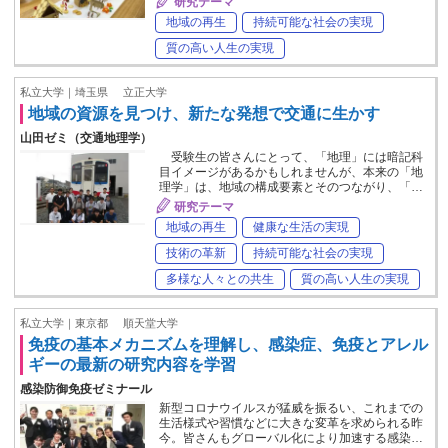
研究テーマ
地域の再生
持続可能な社会の実現
質の高い人生の実現
私立大学｜埼玉県
立正大学
地域の資源を見つけ、新たな発想で交通に生かす
山田ゼミ（交通地理学）
受験生の皆さんにとって、「地理」には暗記科
目イメージがあるかもしれませんが、本来の「地
理学」は、地域の構成要素とそのつながり、「…
研究テーマ
地域の再生
健康な生活の実現
技術の革新
持続可能な社会の実現
多様な人々との共生
質の高い人生の実現
私立大学｜東京都
順天堂大学
免疫の基本メカニズムを理解し、感染症、免疫とアレル
ギーの最新の研究内容を学習
感染防御免疫ゼミナール
新型コロナウイルスが猛威を振るい、これまでの
生活様式や習慣などに大きな変革を求められる昨
今。皆さんもグローバル化により加速する感染…