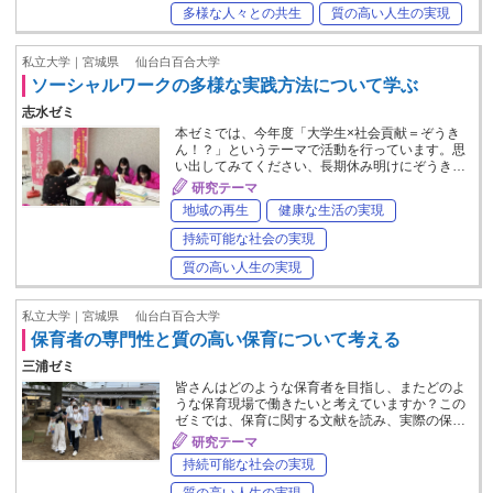
多様な人々との共生
質の高い人生の実現
私立大学｜宮城県
仙台白百合大学
ソーシャルワークの多様な実践方法について学ぶ
志水ゼミ
本ゼミでは、今年度「大学生×社会貢献＝ぞうき
ん！？」というテーマで活動を行っています。思
い出してみてください、長期休み明けにぞうき…
研究テーマ
地域の再生
健康な生活の実現
持続可能な社会の実現
質の高い人生の実現
私立大学｜宮城県
仙台白百合大学
保育者の専門性と質の高い保育について考える
三浦ゼミ
皆さんはどのような保育者を目指し、またどのよ
うな保育現場で働きたいと考えていますか？この
ゼミでは、保育に関する文献を読み、実際の保…
研究テーマ
持続可能な社会の実現
質の高い人生の実現