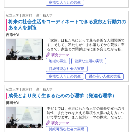
多様な人々との共生
私立大学｜東京都
高千穂大学
将来の社会生活をコーディネートできる意欲と行動力の
ある人を創造
吉原ゼミ
「家族」は私たちにとって最も身近な人間関係で
す。そして、私たちが生まれ落ちてから死後に至
るまで、家族との関係は時に形を変えながら私…
研究テーマ
地域の再生
健康な生活の実現
持続可能な社会の実現
多様な人々との共生
質の高い人生の実現
私立大学｜東京都
高千穂大学
成長とより良く生きるための心理学（発達心理学）
徳田ゼミ
本ゼミでは、生涯にわたる人間の成長や変化の可
能性、またそれを支える環境や支援のあり方につ
いて学びます。また個別テーマの探求、ならび…
研究テーマ
持続可能な社会の実現