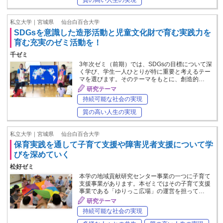
私立大学｜宮城県
仙台白百合大学
SDGsを意識した造形活動と児童文化財で育む実践力を
育む充実のゼミ活動を！
千ゼミ
3年次ゼミ（前期）では、SDGsの目標について深
く学び、学生一人ひとりが特に重要と考えるテー
マを選びます。そのテーマをもとに、創造的…
研究テーマ
持続可能な社会の実現
質の高い人生の実現
私立大学｜宮城県
仙台白百合大学
保育実践を通して子育て支援や障害児者支援について学
びを深めていく
松好ゼミ
本学の地域貢献研究センター事業の一つに子育て
支援事業があります。本ゼミではその子育て支援
事業である「ゆりっこ広場」の運営を担って…
研究テーマ
持続可能な社会の実現