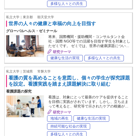
多様な人々との共生
私立大学｜東京都
順天堂大学
世界の人々の健康と幸福の向上を目指す
グローバルヘルス・ゼミナール
将来、国際機関・援助機関・コンサルタント会
社・国際 NGO等での活躍を目指す学生を対象とし
たゼミです。 ゼミでは、世界の健康課題につい…
研究テーマ
健康な生活の実現
多様な人々との共生
私立大学｜茨城県
常磐大学
看護の質を高めることを意図し、個々の学生が探究課題
を設定。看護実践を踏まえ課題解決に取り組む
看護課題の探究
看護は、対象にとって最善のケアを提供すること
を目標に実践がされています。しかし、立ち止ま
って考えると、研究等で示されたケアの根拠が…
研究テーマ
地域の再生
健康な生活の実現
持続可能な社会の実現
多様な人々との共生