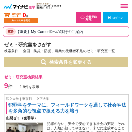
0
資料請求
カート
件
会員登録
ログイン
（無料）
カートの中を見る
【重要】My CareerIDへの移行のご案内
重要
ゼミ・研究室をさがす
検索条件：
全国、防災・防犯、農業の後継者不足のゼミ・研究室一覧
検索条件を変更する
ゼミ・研究室検索結果
9
件
1-9件を表示
私立大学｜東京都
立正大学
犯罪学をテーマに、フィールドワークを通して社会や法
を多角的な視点で捉える力を培う
山梨ゼミ（犯罪学）
犯罪のない、安全で安心できる社会の実現―それ
は、人類が願ってやまない、未だに達成すること