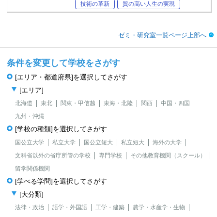
技術の革新
質の高い人生の実現
ゼミ・研究室一覧ページ上部へ
条件を変更して学校をさがす
[エリア・都道府県]を選択してさがす
[エリア]
北海道
東北
関東・甲信越
東海・北陸
関西
中国・四国
九州・沖縄
[学校の種類]を選択してさがす
国公立大学
私立大学
国公立短大
私立短大
海外の大学
文科省以外の省庁所管の学校
専門学校
その他教育機関（スクール）
留学関係機関
[学べる学問]を選択してさがす
[大分類]
法律・政治
語学・外国語
工学・建築
農学・水産学・生物