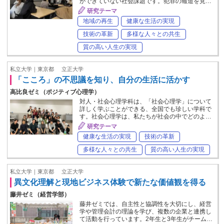
ができていない社会課題です。犯罪の報道を見…
研究テーマ
地域の再生
健康な生活の実現
技術の革新
多様な人々との共生
質の高い人生の実現
私立大学｜東京都
立正大学
「こころ」の不思議を知り、自分の生活に活かす
高比良ゼミ（ポジティブ心理学）
対人・社会心理学科は、「社会心理学」について
詳しく学ぶことができる、全国でも珍しい学科で
す。社会心理学は、私たちが社会の中でどのよ…
研究テーマ
健康な生活の実現
技術の革新
多様な人々との共生
質の高い人生の実現
私立大学｜東京都
立正大学
異文化理解と現地ビジネス体験で新たな価値観を得る
藤井ゼミ（経営学部）
藤井ゼミでは、自主性と協調性を大切にし、経営
学や管理会計の理論を学び、複数の企業と連携し
て活動を行っています。2年生と3年生がチーム…