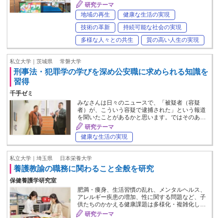
研究テーマ
地域の再生
健康な生活の実現
技術の革新
持続可能な社会の実現
多様な人々との共生
質の高い人生の実現
私立大学｜茨城県
常磐大学
刑事法・犯罪学の学びを深め公安職に求められる知識を
習得
千手ゼミ
みなさんは日々のニュースで、「被疑者（容疑
者）が、こういう容疑で逮捕された」という報道
を聞いたことがあるかと思います。ではそのあ…
研究テーマ
健康な生活の実現
私立大学｜埼玉県
日本栄養大学
養護教諭の職務に関わること全般を研究
保健養護学研究室
肥満・痩身、生活習慣の乱れ、メンタルヘルス、
アレルギー疾患の増加、性に関する問題など、子
供たちのかかえる健康課題は多様化・複雑化し…
研究テーマ