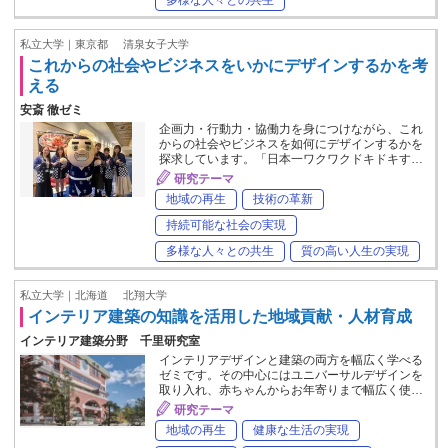
私立大学｜東京都
清泉女子大学
これからの社会やビジネスをいかにデザインするかを考
える
安斎 徹ゼミ
企画力・行動力・協働力を身につけながら、これ
からの社会やビジネスを如何にデザインするかを
探求しています。「日本一ワクワクドキドキす…
研究テーマ
地域の再生
技術の革新
持続可能な社会の実現
多様な人々との共生
質の高い人生の実現
私立大学｜北海道
北翔大学
インテリア建築の知識を活用した地域貢献・人材育成
インテリア建築分野 千里研究室
インテリアデザインと建築の両方を幅広く学べる
ゼミです。その中心にはユニバーサルデザインを
取り入れ、赤ちゃんからお年寄りまで幅広く使…
研究テーマ
地域の再生
健康な生活の実現