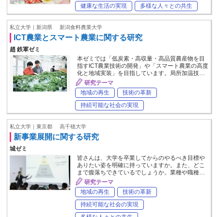
健康な生活の実現
多様な人々との共生
私立大学｜新潟県
新潟食料農業大学
ICT農業とスマート農業に関する研究
趙 鉄軍ゼミ
本ゼミでは「低炭素・高収量・高品質農産物を目
指すICT農業技術の開発」や「スマート農業の高度
化と地域実装」を目指しています。局所加温技…
研究テーマ
地域の再生
技術の革新
持続可能な社会の実現
私立大学｜東京都
高千穂大学
新事業展開に関する研究
城ゼミ
皆さんは、大学を卒業してからのやるべき目標や
ありたい姿を明確に持っていますか。また、どこ
まで腹落ちできているでしょうか。業種や職種…
研究テーマ
地域の再生
技術の革新
持続可能な社会の実現
多様な人々との共生