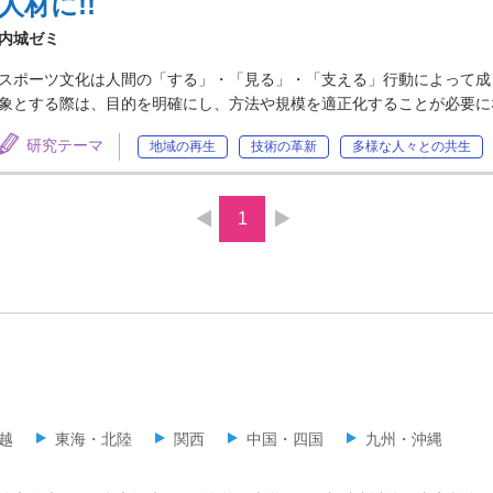
人材に!!
内城ゼミ
スポーツ文化は人間の「する」・「見る」・「支える」行動によって成
象とする際は、目的を明確にし、方法や規模を適正化することが必要に
研究テーマ
地域の再生
技術の革新
多様な人々との共生
1
越
東海・北陸
関西
中国・四国
九州・沖縄