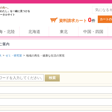
の先へ。
わたし」を一緒に見つける
ータルサイト
0
カートの
資料請求カート
件
海・北陸
北海道
東北
中国・四国
のご案内
大
ゼミ・研究室
地域の再生・健康な生活の実現