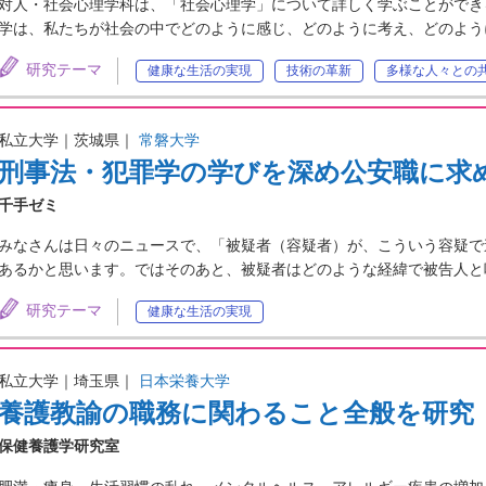
対人・社会心理学科は、「社会心理学」について詳しく学ぶことができ
学は、私たちが社会の中でどのように感じ、どのように考え、どのよう
研究テーマ
健康な生活の実現
技術の革新
多様な人々との
私立大学｜茨城県｜
常磐大学
刑事法・犯罪学の学びを深め公安職に求
千手ゼミ
みなさんは日々のニュースで、「被疑者（容疑者）が、こういう容疑で
あるかと思います。ではそのあと、被疑者はどのような経緯で被告人と
研究テーマ
健康な生活の実現
私立大学｜埼玉県｜
日本栄養大学
養護教諭の職務に関わること全般を研究
保健養護学研究室