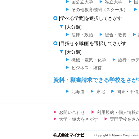
国公立大学
私立大学
国
その他教育機関（スクール）
[学べる学問]を選択してさがす
[大分類]
法律・政治
総合・教養
[目指せる職種]を選択してさがす
[大分類]
機械・電気・化学
旅行・ホ
ビジネス・経営
資料・願書請求できる学校をさが
北海道
東北
関東・甲信
お問い合わせ
利用規約・個人情報
大学・短大をさがす
専門学校をさ
Copyright © Mynavi Corporatio