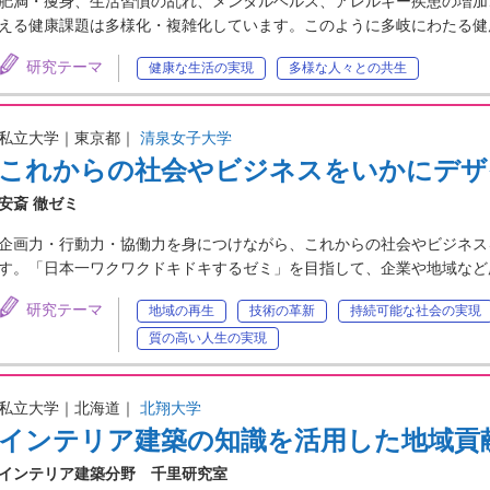
肥満・痩身、生活習慣の乱れ、メンタルヘルス、アレルギー疾患の増加
える健康課題は多様化・複雑化しています。このように多岐にわたる健
研究テーマ
健康な生活の実現
多様な人々との共生
私立大学｜東京都｜
清泉女子大学
これからの社会やビジネスをいかにデザ
安斎 徹ゼミ
企画力・行動力・協働力を身につけながら、これからの社会やビジネス
す。「日本一ワクワクドキドキするゼミ」を目指して、企業や地域など
研究テーマ
地域の再生
技術の革新
持続可能な社会の実現
質の高い人生の実現
私立大学｜北海道｜
北翔大学
インテリア建築の知識を活用した地域貢
インテリア建築分野 千里研究室