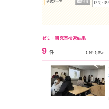
研究テーマ
指定する
防災・防
ゼミ・研究室検索結果
9
件
1-9件を表示