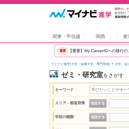
進学の、そ
なりたい「
進路情報ポ
関東・甲信越
関西
東
【重要】My CareerIDへの移行
重要
マイナビ進学(大学・短期大学・専門学校)
大学・短
ゼミ・研究室
をさがす
キーワード
エリア・都道府県
指定する
学校の種類
指定する