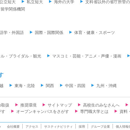
公立短大
私立短大
海外の大学
文科省以外の省庁所管の
留学関係機関
語学・外国語
国際・国際関係
体育・健康・スポーツ
テル・ブライダル・観光
マスコミ・芸能・アニメ・声優・漫画
す
越
東海・北陸
関西
中国・四国
九州・沖縄
の取扱
推奨環境
サイトマップ
高校生のみなさんへ
がす
オープンキャンパスをさがす
専門職大学とは
資料
n
会社概要
アクセス
サスティナビリティ
採用
グループ企業
個人情報