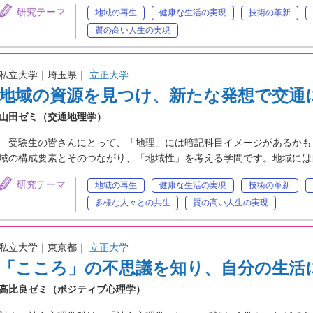
研究テーマ
地域の再生
健康な生活の実現
技術の革新
質の高い人生の実現
私立大学｜埼玉県｜
立正大学
地域の資源を見つけ、新たな発想で交通
山田ゼミ（交通地理学）
受験生の皆さんにとって、「地理」には暗記科目イメージがあるかも
域の構成要素とそのつながり、「地域性」を考える学問です。地域には
研究テーマ
地域の再生
健康な生活の実現
技術の革新
多様な人々との共生
質の高い人生の実現
私立大学｜東京都｜
立正大学
「こころ」の不思議を知り、自分の生活
高比良ゼミ（ポジティブ心理学）