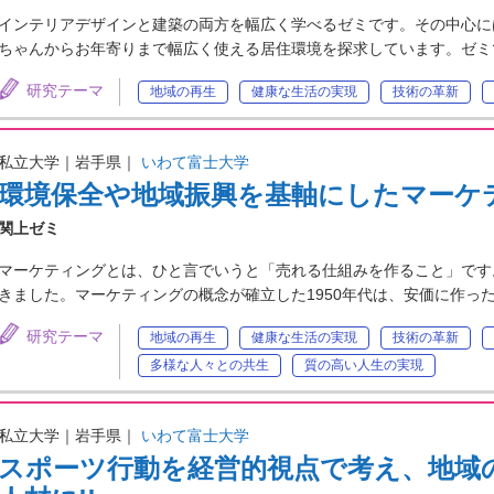
インテリアデザインと建築の両方を幅広く学べるゼミです。その中心に
ちゃんからお年寄りまで幅広く使える居住環境を探求しています。ゼミ
研究テーマ
地域の再生
健康な生活の実現
技術の革新
私立大学｜岩手県｜
いわて富士大学
環境保全や地域振興を基軸にしたマーケ
関上ゼミ
マーケティングとは、ひと言でいうと「売れる仕組みを作ること」です
きました。マーケティングの概念が確立した1950年代は、安価に作っ
研究テーマ
地域の再生
健康な生活の実現
技術の革新
多様な人々との共生
質の高い人生の実現
私立大学｜岩手県｜
いわて富士大学
スポーツ行動を経営的視点で考え、地域