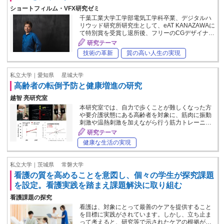
ショートフィルム・VFX研究ゼミ
千葉工業大学工学部電気工学科卒業、デジタルハ
リウッド研究所研究生として、eAT KANAZAWAに
て特別賞を受賞し退所後、フリーのCGデザイナ…
研究テーマ
技術の革新
質の高い人生の実現
私立大学｜愛知県
星城大学
高齢者の転倒予防と健康増進の研究
越智 亮研究室
本研究室では、自力で歩くことが難しくなった方
や要介護状態にある高齢者を対象に、筋肉に振動
刺激や温熱刺激を加えながら行う筋力トレーニ…
研究テーマ
健康な生活の実現
私立大学｜茨城県
常磐大学
看護の質を高めることを意図し、個々の学生が探究課題
を設定。看護実践を踏まえ課題解決に取り組む
看護課題の探究
看護は、対象にとって最善のケアを提供すること
を目標に実践がされています。しかし、立ち止ま
って考えると、研究等で示されたケアの根拠が…