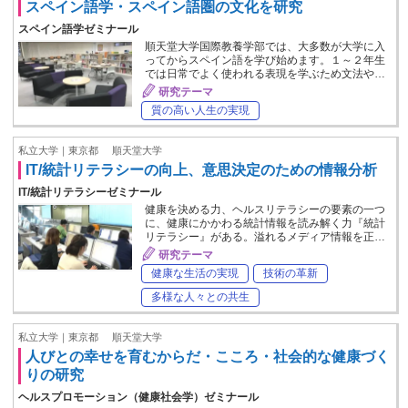
スペイン語学・スペイン語圏の文化を研究
スペイン語学ゼミナール
順天堂大学国際教養学部では、大多数が大学に入
ってからスペイン語を学び始めます。１～２年生
では日常でよく使われる表現を学ぶため文法や…
研究テーマ
質の高い人生の実現
私立大学｜東京都
順天堂大学
IT/統計リテラシーの向上、意思決定のための情報分析
IT/統計リテラシーゼミナール
健康を決める力、ヘルスリテラシーの要素の一つ
に、健康にかかわる統計情報を読み解く力『統計
リテラシー』がある。溢れるメディア情報を正…
研究テーマ
健康な生活の実現
技術の革新
多様な人々との共生
私立大学｜東京都
順天堂大学
人びとの幸せを育むからだ・こころ・社会的な健康づく
りの研究
ヘルスプロモーション（健康社会学）ゼミナール