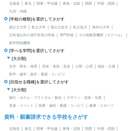
北海道
東北
関東・甲信越
東海・北陸
関西
中国・四国
九州・沖縄
[学校の種類]を選択してさがす
国公立大学
私立大学
国公立短大
私立短大
海外の大学
文科省以外の省庁所管の学校
専門学校
その他教育機関（スクール）
留学関係機関
[学べる学問]を選択してさがす
[大分類]
文学・歴史・地理
芸術・表現・音楽
人間・心理
福祉・介護
医学・歯学・薬学・看護・リハビリ
[目指せる職種]を選択してさがす
[大分類]
旅行・ホテル・ブライダル・観光
デザイン・芸術・写真
音楽・イベント
医療・歯科・看護・リハビリ
健康・スポーツ
資料・願書請求できる学校をさがす
北海道
東北
関東・甲信越
東海・北陸
関西
中国・四国