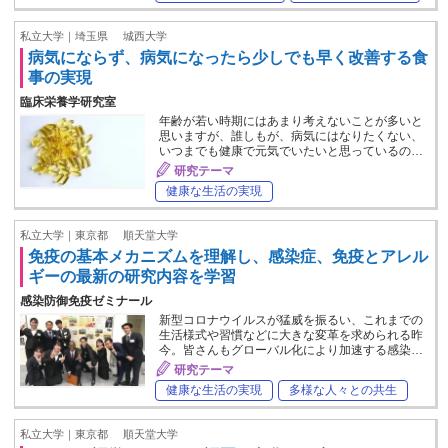
私立大学｜埼玉県
城西大学
病気にならず、病気になったら少しでも早く改善する食
事の実現
臨床栄養学研究室
年齢が若い時期にはあまり考えないことが多いと
思いますが、誰しもが、病気にはなりたくない、
いつまでも健康で元気でいたいと思っているの…
研究テーマ
健康な生活の実現
私立大学｜東京都
順天堂大学
免疫の基本メカニズムを理解し、感染症、免疫とアレル
ギーの最新の研究内容を学習
感染防御免疫ゼミナール
新型コロナウイルスが猛威を振るい、これまでの
生活様式や習慣などに大きな変革を求められる昨
今。皆さんもグローバル化により加速する感染…
研究テーマ
健康な生活の実現
多様な人々との共生
私立大学｜東京都
順天堂大学