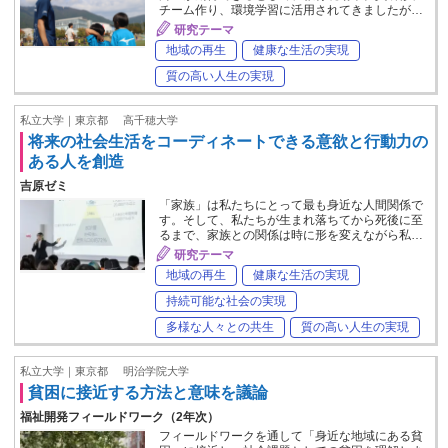
チーム作り、環境学習に活用されてきましたが…
研究テーマ
地域の再生
健康な生活の実現
質の高い人生の実現
私立大学｜東京都
高千穂大学
将来の社会生活をコーディネートできる意欲と行動力の
ある人を創造
吉原ゼミ
「家族」は私たちにとって最も身近な人間関係で
す。そして、私たちが生まれ落ちてから死後に至
るまで、家族との関係は時に形を変えながら私…
研究テーマ
地域の再生
健康な生活の実現
持続可能な社会の実現
多様な人々との共生
質の高い人生の実現
私立大学｜東京都
明治学院大学
貧困に接近する方法と意味を議論
福祉開発フィールドワーク（2年次）
フィールドワークを通して「身近な地域にある貧