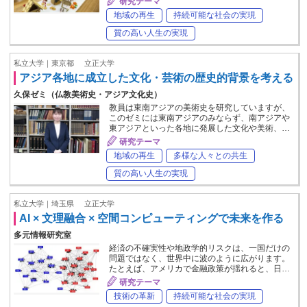
研究テーマ
地域の再生
持続可能な社会の実現
質の高い人生の実現
私立大学｜東京都
立正大学
アジア各地に成立した文化・芸術の歴史的背景を考える
久保ゼミ（仏教美術史・アジア文化史）
教員は東南アジアの美術史を研究していますが、
このゼミには東南アジアのみならず、南アジアや
東アジアといった各地に発展した文化や美術、…
研究テーマ
地域の再生
多様な人々との共生
質の高い人生の実現
私立大学｜埼玉県
立正大学
AI × 文理融合 × 空間コンピューティングで未来を作る
多元情報研究室
経済の不確実性や地政学的リスクは、一国だけの
問題ではなく、世界中に波のように広がります。
たとえば、アメリカで金融政策が揺れると、日…
研究テーマ
技術の革新
持続可能な社会の実現