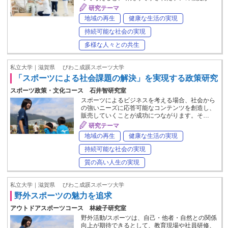
研究テーマ
地域の再生
健康な生活の実現
持続可能な社会の実現
多様な人々との共生
私立大学｜滋賀県
びわこ成蹊スポーツ大学
「スポーツによる社会課題の解決」を実現する政策研究
スポーツ政策・文化コース 石井智研究室
スポーツによるビジネスを考える場合、社会から
の強いニーズに応答可能なコンテンツを創造し、
販売していくことが成功につながります。そ…
研究テーマ
地域の再生
健康な生活の実現
持続可能な社会の実現
質の高い人生の実現
私立大学｜滋賀県
びわこ成蹊スポーツ大学
野外スポーツの魅力を追求
アウトドアスポーツコース 林綾子研究室
野外活動/スポーツは、自己・他者・自然との関係
向上が期待できるとして、教育現場や社員研修、