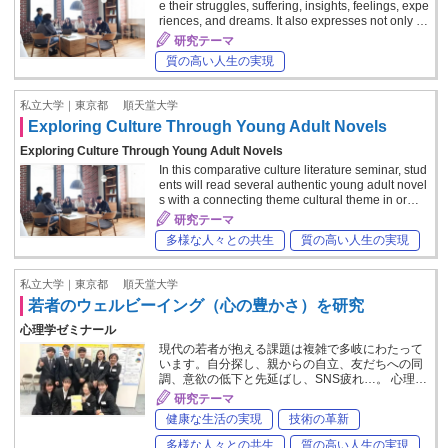
e their struggles, suffering, insights, feelings, expe
riences, and dreams. It also expresses not only …
研究テーマ
質の高い人生の実現
私立大学｜東京都
順天堂大学
Exploring Culture Through Young Adult Novels
Exploring Culture Through Young Adult Novels
In this comparative culture literature seminar, stud
ents will read several authentic young adult novel
s with a connecting theme cultural theme in or…
研究テーマ
多様な人々との共生
質の高い人生の実現
私立大学｜東京都
順天堂大学
若者のウェルビーイング（心の豊かさ）を研究
心理学ゼミナール
現代の若者が抱える課題は複雑で多岐にわたって
います。自分探し、親からの自立、友だちへの同
調、意欲の低下と先延ばし、SNS疲れ…。 心理…
研究テーマ
健康な生活の実現
技術の革新
多様な人々との共生
質の高い人生の実現