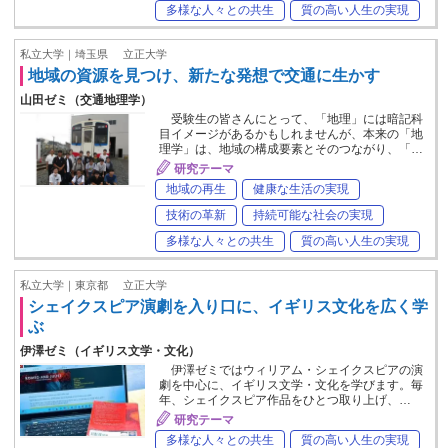
多様な人々との共生
質の高い人生の実現
私立大学｜埼玉県
立正大学
地域の資源を見つけ、新たな発想で交通に生かす
山田ゼミ（交通地理学）
受験生の皆さんにとって、「地理」には暗記科
目イメージがあるかもしれませんが、本来の「地
理学」は、地域の構成要素とそのつながり、「…
研究テーマ
地域の再生
健康な生活の実現
技術の革新
持続可能な社会の実現
多様な人々との共生
質の高い人生の実現
私立大学｜東京都
立正大学
シェイクスピア演劇を入り口に、イギリス文化を広く学
ぶ
伊澤ゼミ（イギリス文学・文化）
伊澤ゼミではウィリアム・シェイクスピアの演
劇を中心に、イギリス文学・文化を学びます。毎
年、シェイクスピア作品をひとつ取り上げ、…
研究テーマ
多様な人々との共生
質の高い人生の実現