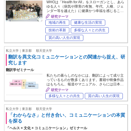
WHOは「Health for All」をスローガンとし、あら
ゆる人々（病気や障害の有無、年代、人種、ジェ
ンダー等を越えた）に健康かつ幸福を感じるこ…
研究テーマ
地域の再生
健康な生活の実現
技術の革新
多様な人々との共生
質の高い人生の実現
私立大学｜東京都
順天堂大学
翻訳を異文化コミュニケーションとの関連から捉え、研
究します
翻訳学ゼミナール
私たちの暮らしのなかには、翻訳によって成り立
っているものが数多くあります。書籍や映像作品
はもちろん、報道やマニュアル、さらには日本…
研究テーマ
多様な人々との共生
質の高い人生の実現
私立大学｜東京都
順天堂大学
「わからなさ」と付き合い、コミュニケーションの本質
を探る
「ヘルス × 文化 × コミュニケーション」ゼミナール