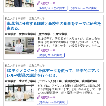
研究テーマ
多様な人々との共生
質の高い人生の実現
私立大学｜京都府
京都女子大学
食環境に分布する細菌と高校生の食事をテーマに研究を
進める。
家政学部 食物栄養学科（微生物学、公衆栄養学）
私は指導者、研究者でもありますが、京女の食物
学科（現 食物栄養学科）で学んだOGの一人でも
あります。「微生物学」の授業を受けたことが…
研究テーマ
健康な生活の実現
私立大学｜京都府
京都女子大学
3Dテクノロジーと身体データを使って、科学的にアパ
レルや製品の設計を行うゼミ。
家政学部 生活造形学科（アパレル人間工学、被服体型学、被服構成学）
ゼミでは、アパレル(衣服) や繊維製品の設計に関
する課題を取り扱います。 設計の基礎として、①
人体の形態(骨格・筋・脂肪)と動作を理解し、 …
研究テーマ
質の高い人生の実現