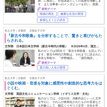
困」に接近し、社会課題としての貧困を理解しま
す。また当事者へのインタビューを行い、貧困…
研究テーマ
地域の再生
健康な生活の実現
多様な人々との共生
私立大学｜京都府
京都女子大学
『新古今和歌集』を分析することで、驚きと喜びがもた
らされる。
文学部 日本語日本文学科（新古今時代の和歌） ※2026年4月、国文…
私のゼミでは3回生で「新古今和歌集」を読んでい
ます。新古今時代の和歌は、それまでに詠まれた
有名な和歌や、『伊勢物語』、『源氏物語』…
研究テーマ
質の高い人生の実現
私立大学｜京都府
京都女子大学
小説や映画・音楽を対象に感受性や創造的な思考力をは
ぐくむ。
文学部 英語文化コミュニケーション学科（イギリス文学・文化）
私のゼミでは、小説や詩、演劇作品といった文学
を中心に、それらが映画化されたものや音楽など
も対象にして、幅広くイギリス文学・文化を学…