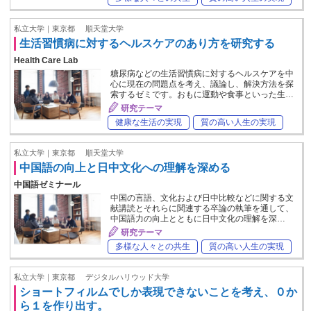
私立大学｜東京都
順天堂大学
生活習慣病に対するヘルスケアのあり方を研究する
Health Care Lab
糖尿病などの生活習慣病に対するヘルスケアを中
心に現在の問題点を考え、議論し、解決方法を探
索するゼミです。おもに運動や食事といった生…
研究テーマ
健康な生活の実現
質の高い人生の実現
私立大学｜東京都
順天堂大学
中国語の向上と日中文化への理解を深める
中国語ゼミナール
中国の言語、文化および日中比較などに関する文
献講読とそれらに関連する卒論の執筆を通して、
中国語力の向上とともに日中文化の理解を深…
研究テーマ
多様な人々との共生
質の高い人生の実現
私立大学｜東京都
デジタルハリウッド大学
ショートフィルムでしか表現できないことを考え、０か
ら１を作り出す。