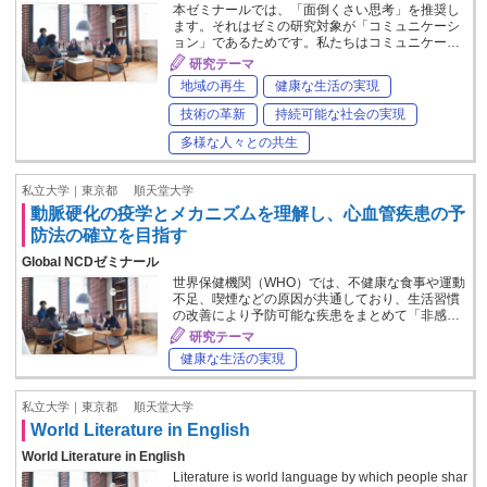
本ゼミナールでは、「面倒くさい思考」を推奨し
ます。それはゼミの研究対象が「コミュニケーシ
ョン」であるためです。私たちはコミュニケー…
研究テーマ
地域の再生
健康な生活の実現
技術の革新
持続可能な社会の実現
多様な人々との共生
私立大学｜東京都
順天堂大学
動脈硬化の疫学とメカニズムを理解し、心血管疾患の予
防法の確立を目指す
Global NCDゼミナール
世界保健機関（WHO）では、不健康な食事や運動
不足、喫煙などの原因が共通しており、生活習慣
の改善により予防可能な疾患をまとめて「非感…
研究テーマ
健康な生活の実現
私立大学｜東京都
順天堂大学
World Literature in English
World Literature in English
Literature is world language by which people shar