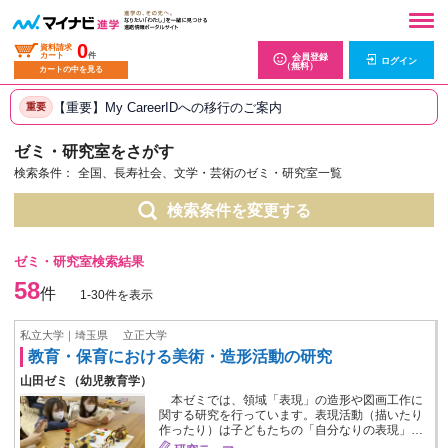
0
資料請求
カート
件
会員登録
ログイン
（無料）
カートの中を見る
【重要】My CareerIDへの移行のご案内
重要
ゼミ・研究室をさがす
検索条件：
全国、長寿社会、文学・芸術のゼミ・研究室一覧
検索条件を変更する
ゼミ・研究室検索結果
58
件
1-30件を表示
私立大学｜埼玉県
立正大学
教育・保育における美術・造形活動の研究
山田ゼミ（幼児教育学）
本ゼミでは、領域「表現」の造形や図画工作に
関する研究を行っています。表現活動（描いたり
作ったり）は子どもたちの「自分なりの表現」…