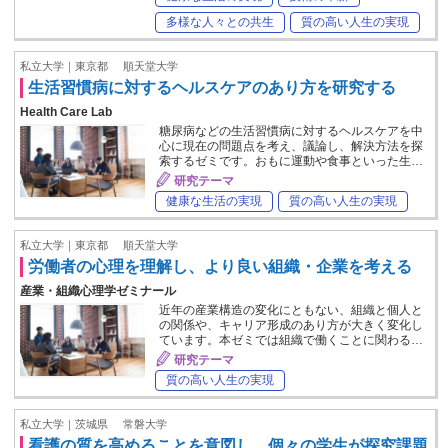
多様な人々との共生
質の高い人生の実現
私立大学｜東京都
順天堂大学
生活習慣病に対するヘルスケアのあり方を研究する
Health Care Lab
糖尿病などの生活習慣病に対するヘルスケアを中
心に現在の問題点を考え、議論し、解決方法を探
索するゼミです。おもに運動や食事といった生…
研究テーマ
健康な生活の実現
質の高い人生の実現
私立大学｜東京都
順天堂大学
労働者の心理を理解し、より良い組織・企業を考える
産業・組織心理学ゼミナール
近年の産業構造の変化にともない、組織と個人と
の関係や、キャリア形成のあり方が大きく変化し
ています。本ゼミでは組織で働くことに関わる…
研究テーマ
質の高い人生の実現
私立大学｜茨城県
常磐大学
看護の質を高めることを意図し、個々の学生が探究課題