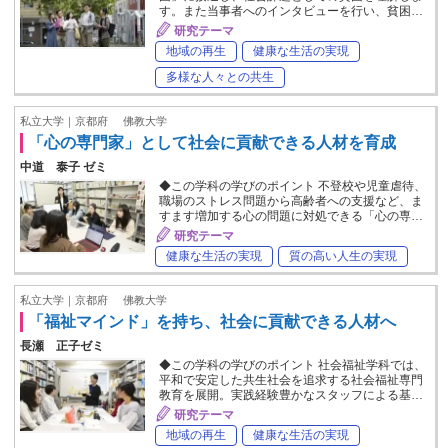
す。また当事者へのインタビューを行い、貧困…
研究テーマ
地域の再生
健康な生活の実現
多様な人々との共生
私立大学｜京都府
佛教大学
「心の専門家」として社会に貢献できる人材を育成
中道 泰子 ゼミ
◆この学科の学びのポイント 不登校や児童虐待、
職場のストレス問題から高齢者への支援など、ま
すます増加する心の問題に対処できる「心の専…
研究テーマ
健康な生活の実現
質の高い人生の実現
私立大学｜京都府
佛教大学
「福祉マインド」を持ち、社会に貢献できる人材へ
長瀬 正子ゼミ
◆この学科の学びのポイント 社会福祉学科では、
平和で安定した共生社会を追求する社会福祉専門
教育を展開。実践経験豊かなスタッフによる基…
研究テーマ
地域の再生
健康な生活の実現