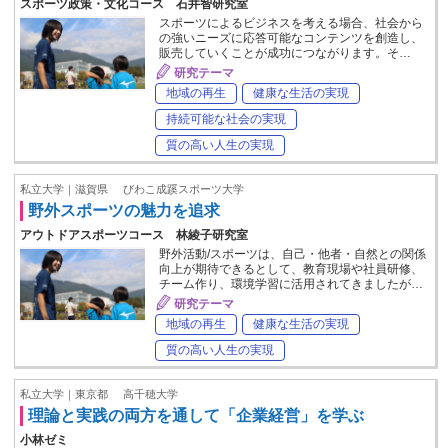
スポーツ政策・文化コース 石井智研究室
スポーツによるビジネスを考える場合、社会から
の強いニーズに応答可能なコンテンツを創造し、
販売していくことが成功につながります。そ…
研究テーマ
地域の再生
健康な生活の実現
持続可能な社会の実現
質の高い人生の実現
私立大学｜滋賀県
びわこ成蹊スポーツ大学
野外スポーツの魅力を追求
アウトドアスポーツコース 林綾子研究室
野外活動/スポーツは、自己・他者・自然との関係
向上が期待できるとして、教育現場や社員研修、
チーム作り、環境学習に活用されてきましたが…
研究テーマ
地域の再生
健康な生活の実現
質の高い人生の実現
私立大学｜東京都
高千穂大学
理論と実践の両方を通して「企業経営」を学ぶ
小林ゼミ