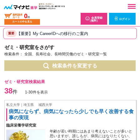
0
資料請求
カート
件
会員登録
ログイン
（無料）
カートの中を見る
【重要】My CareerIDへの移行のご案内
重要
ゼミ・研究室をさがす
検索条件：
全国、長寿社会、長時間労働のゼミ・研究室一覧
検索条件を変更する
ゼミ・研究室検索結果
38
件
1-30件を表示
私立大学｜埼玉県
城西大学
病気にならず、病気になったら少しでも早く改善する食
事の実現
臨床栄養学研究室
年齢が若い時期にはあまり考えないことが多いと
思いますが、誰しもが、病気にはなりたくない、