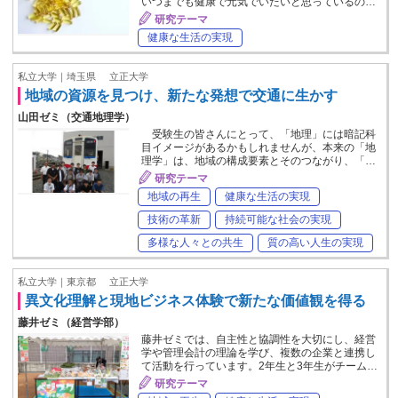
いつまでも健康で元気でいたいと思っているの…
研究テーマ
健康な生活の実現
私立大学｜埼玉県
立正大学
地域の資源を見つけ、新たな発想で交通に生かす
山田ゼミ（交通地理学）
受験生の皆さんにとって、「地理」には暗記科
目イメージがあるかもしれませんが、本来の「地
理学」は、地域の構成要素とそのつながり、「…
研究テーマ
地域の再生
健康な生活の実現
技術の革新
持続可能な社会の実現
多様な人々との共生
質の高い人生の実現
私立大学｜東京都
立正大学
異文化理解と現地ビジネス体験で新たな価値観を得る
藤井ゼミ（経営学部）
藤井ゼミでは、自主性と協調性を大切にし、経営
学や管理会計の理論を学び、複数の企業と連携し
て活動を行っています。2年生と3年生がチーム…
研究テーマ