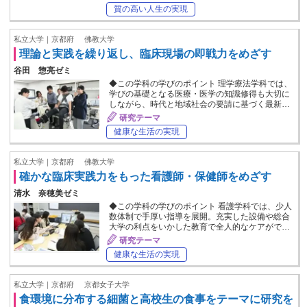
質の高い人生の実現
私立大学｜京都府
佛教大学
理論と実践を繰り返し、臨床現場の即戦力をめざす
谷田 惣亮ゼミ
◆この学科の学びのポイント 理学療法学科では、
学びの基礎となる医療・医学の知識修得も大切に
しながら、時代と地域社会の要請に基づく最新…
研究テーマ
健康な生活の実現
私立大学｜京都府
佛教大学
確かな臨床実践力をもった看護師・保健師をめざす
清水 奈穂美ゼミ
◆この学科の学びのポイント 看護学科では、少人
数体制で手厚い指導を展開。充実した設備や総合
大学の利点をいかした教育で全人的なケアがで…
研究テーマ
健康な生活の実現
私立大学｜京都府
京都女子大学
食環境に分布する細菌と高校生の食事をテーマに研究を