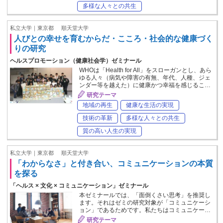
多様な人々との共生
私立大学｜東京都
順天堂大学
人びとの幸せを育むからだ・こころ・社会的な健康づく
りの研究
ヘルスプロモーション（健康社会学）ゼミナール
WHOは「Health for All」をスローガンとし、あら
ゆる人々（病気や障害の有無、年代、人種、ジェ
ンダー等を越えた）に健康かつ幸福を感じるこ…
研究テーマ
地域の再生
健康な生活の実現
技術の革新
多様な人々との共生
質の高い人生の実現
私立大学｜東京都
順天堂大学
「わからなさ」と付き合い、コミュニケーションの本質
を探る
「ヘルス × 文化 × コミュニケーション」ゼミナール
本ゼミナールでは、「面倒くさい思考」を推奨し
ます。それはゼミの研究対象が「コミュニケーシ
ョン」であるためです。私たちはコミュニケー…
研究テーマ