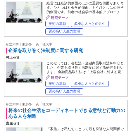
経営には経済的側面のほかに重要な側面がありま
す。ひとつは社会学的側面、もうひとつは心理学
的側面です。前者の社会学の基本的アプローチ…
研究テーマ
技術の革新
多様な人々との共生
質の高い人生の実現
私立大学｜東京都
高千穂大学
企業を取り巻く法制度に関する研究
村上ゼミ
このゼミでは、会社法・金融商品取引法を中心と
した、企業を取り巻く法制度に関する研究を行い
ます。 金融商品取引法は「上場会社に対する規…
研究テーマ
技術の革新
多様な人々との共生
質の高い人生の実現
私立大学｜東京都
高千穂大学
将来の社会生活をコーディネートできる意欲と行動力の
ある人を創造
吉原ゼミ
「家族」は私たちにとって最も身近な人間関係で