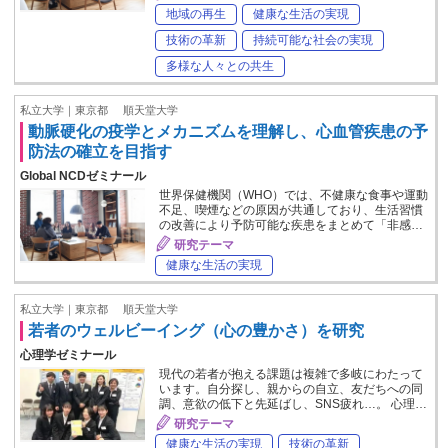
地域の再生
健康な生活の実現
技術の革新
持続可能な社会の実現
多様な人々との共生
私立大学｜東京都
順天堂大学
動脈硬化の疫学とメカニズムを理解し、心血管疾患の予
防法の確立を目指す
Global NCDゼミナール
世界保健機関（WHO）では、不健康な食事や運動
不足、喫煙などの原因が共通しており、生活習慣
の改善により予防可能な疾患をまとめて「非感…
研究テーマ
健康な生活の実現
私立大学｜東京都
順天堂大学
若者のウェルビーイング（心の豊かさ）を研究
心理学ゼミナール
現代の若者が抱える課題は複雑で多岐にわたって
います。自分探し、親からの自立、友だちへの同
調、意欲の低下と先延ばし、SNS疲れ…。 心理…
研究テーマ
健康な生活の実現
技術の革新