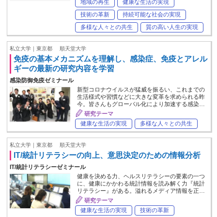
地域の再生
健康な生活の実現
技術の革新
持続可能な社会の実現
多様な人々との共生
質の高い人生の実現
私立大学｜東京都
順天堂大学
免疫の基本メカニズムを理解し、感染症、免疫とアレル
ギーの最新の研究内容を学習
感染防御免疫ゼミナール
新型コロナウイルスが猛威を振るい、これまでの
生活様式や習慣などに大きな変革を求められる昨
今。皆さんもグローバル化により加速する感染…
研究テーマ
健康な生活の実現
多様な人々との共生
私立大学｜東京都
順天堂大学
IT/統計リテラシーの向上、意思決定のための情報分析
IT/統計リテラシーゼミナール
健康を決める力、ヘルスリテラシーの要素の一つ
に、健康にかかわる統計情報を読み解く力『統計
リテラシー』がある。溢れるメディア情報を正…
研究テーマ
健康な生活の実現
技術の革新