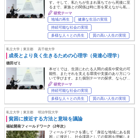
す。そして、私たちが生まれ落ちてから死後に至
るまで、家族との関係は時に形を変えながら私…
研究テーマ
地域の再生
健康な生活の実現
持続可能な社会の実現
多様な人々との共生
質の高い人生の実現
私立大学｜東京都
高千穂大学
成長とより良く生きるための心理学（発達心理学）
徳田ゼミ
本ゼミでは、生涯にわたる人間の成長や変化の可
能性、またそれを支える環境や支援のあり方につ
いて学びます。また個別テーマの探求、ならび…
研究テーマ
持続可能な社会の実現
多様な人々との共生
質の高い人生の実現
私立大学｜東京都
明治学院大学
貧困に接近する方法と意味を議論
福祉開発フィールドワーク（2年次）
フィールドワークを通して「身近な地域にある貧
困」に接近し、社会課題としての貧困を理解しま