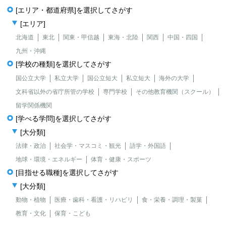
[エリア・都道府県]を選択してさがす
[エリア]
北海道
東北
関東・甲信越
東海・北陸
関西
中国・四国
九州・沖縄
[学校の種類]を選択してさがす
国公立大学
私立大学
国公立短大
私立短大
海外の大学
文科省以外の省庁所管の学校
専門学校
その他教育機関（スクール）
留学関係機関
[学べる学問]を選択してさがす
[大分類]
法律・政治
社会学・マスコミ・観光
語学・外国語
地球・環境・エネルギー
体育・健康・スポーツ
[目指せる職種]を選択してさがす
[大分類]
動物・植物
医療・歯科・看護・リハビリ
食・栄養・調理・製菓
教育・文化
保育・こども