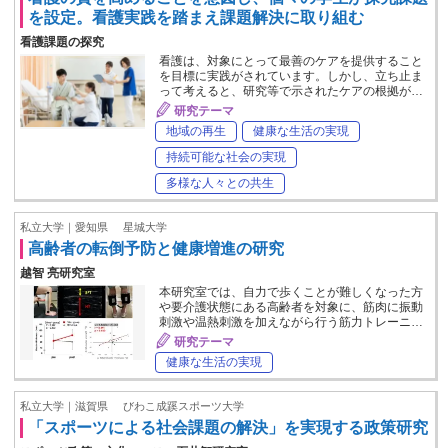
を設定。看護実践を踏まえ課題解決に取り組む
看護課題の探究
看護は、対象にとって最善のケアを提供すること
を目標に実践がされています。しかし、立ち止ま
って考えると、研究等で示されたケアの根拠が…
研究テーマ
地域の再生
健康な生活の実現
持続可能な社会の実現
多様な人々との共生
私立大学｜愛知県
星城大学
高齢者の転倒予防と健康増進の研究
越智 亮研究室
本研究室では、自力で歩くことが難しくなった方
や要介護状態にある高齢者を対象に、筋肉に振動
刺激や温熱刺激を加えながら行う筋力トレーニ…
研究テーマ
健康な生活の実現
私立大学｜滋賀県
びわこ成蹊スポーツ大学
「スポーツによる社会課題の解決」を実現する政策研究