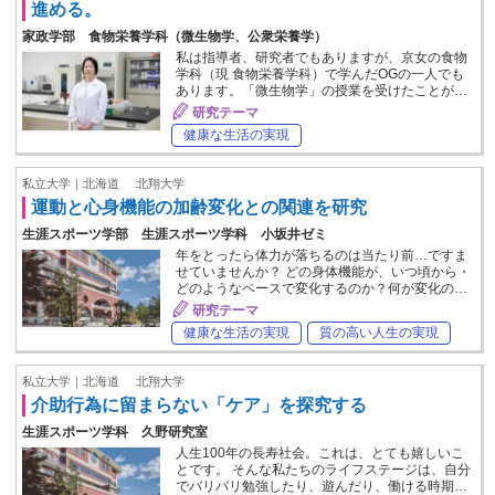
進める。
家政学部 食物栄養学科（微生物学、公衆栄養学）
私は指導者、研究者でもありますが、京女の食物
学科（現 食物栄養学科）で学んだOGの一人でも
あります。「微生物学」の授業を受けたことが…
研究テーマ
健康な生活の実現
私立大学｜北海道
北翔大学
運動と心身機能の加齢変化との関連を研究
生涯スポーツ学部 生涯スポーツ学科 小坂井ゼミ
年をとったら体力が落ちるのは当たり前…ですま
せていませんか？ どの身体機能が、いつ頃から・
どのようなペースで変化するのか？何が変化の…
研究テーマ
健康な生活の実現
質の高い人生の実現
私立大学｜北海道
北翔大学
介助行為に留まらない「ケア」を探究する
生涯スポーツ学科 久野研究室
人生100年の長寿社会。これは、とても嬉しいこ
とです。 そんな私たちのライフステージは、自分
でバリバリ勉強したり、遊んだり、働ける時期…