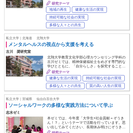
研究テーマ
地域の再生
健康な生活の実現
持続可能な社会の実現
多様な人々との共生
私立大学｜北海道
北翔大学
メンタルヘルスの視点から支援を考える
古川 奨研究室
北翔大学教育文化学部心理カウンセリング学科の
古川ゼミでは、精神保健福祉士をめざす専門的な
学びとともに、「自分らしさ」を探究すること…
研究テーマ
健康な生活の実現
持続可能な社会の実現
多様な人々との共生
質の高い人生の実現
私立大学｜宮城県
仙台白百合大学
ソーシャルワークの多様な実践方法について学ぶ
志水ゼミ
本ゼミでは、今年度「大学生×社会貢献＝ぞうき
ん！？」というテーマで活動を行っています。思
い出してみてください、長期休み明けにぞうき…
研究テーマ