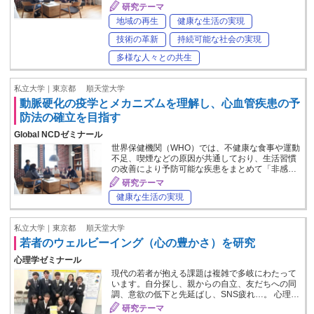
研究テーマ
地域の再生
健康な生活の実現
技術の革新
持続可能な社会の実現
多様な人々との共生
私立大学｜東京都
順天堂大学
動脈硬化の疫学とメカニズムを理解し、心血管疾患の予
防法の確立を目指す
Global NCDゼミナール
世界保健機関（WHO）では、不健康な食事や運動
不足、喫煙などの原因が共通しており、生活習慣
の改善により予防可能な疾患をまとめて「非感…
研究テーマ
健康な生活の実現
私立大学｜東京都
順天堂大学
若者のウェルビーイング（心の豊かさ）を研究
心理学ゼミナール
現代の若者が抱える課題は複雑で多岐にわたって
います。自分探し、親からの自立、友だちへの同
調、意欲の低下と先延ばし、SNS疲れ…。 心理…
研究テーマ