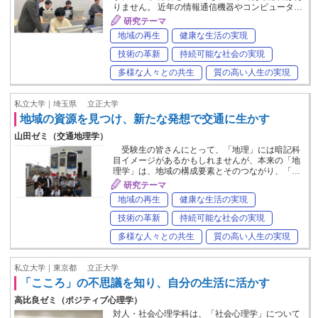
りません。 近年の情報通信機器やコンピュータ…
研究テーマ
地域の再生
健康な生活の実現
技術の革新
持続可能な社会の実現
多様な人々との共生
質の高い人生の実現
私立大学｜埼玉県
立正大学
地域の資源を見つけ、新たな発想で交通に生かす
山田ゼミ（交通地理学）
受験生の皆さんにとって、「地理」には暗記科
目イメージがあるかもしれませんが、本来の「地
理学」は、地域の構成要素とそのつながり、「…
研究テーマ
地域の再生
健康な生活の実現
技術の革新
持続可能な社会の実現
多様な人々との共生
質の高い人生の実現
私立大学｜東京都
立正大学
「こころ」の不思議を知り、自分の生活に活かす
高比良ゼミ（ポジティブ心理学）
対人・社会心理学科は、「社会心理学」について