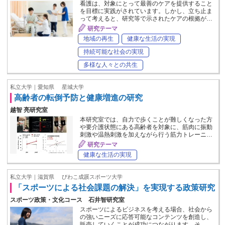
看護は、対象にとって最善のケアを提供すること
を目標に実践がされています。しかし、立ち止ま
って考えると、研究等で示されたケアの根拠が…
研究テーマ
地域の再生
健康な生活の実現
持続可能な社会の実現
多様な人々との共生
私立大学｜愛知県
星城大学
高齢者の転倒予防と健康増進の研究
越智 亮研究室
本研究室では、自力で歩くことが難しくなった方
や要介護状態にある高齢者を対象に、筋肉に振動
刺激や温熱刺激を加えながら行う筋力トレーニ…
研究テーマ
健康な生活の実現
私立大学｜滋賀県
びわこ成蹊スポーツ大学
「スポーツによる社会課題の解決」を実現する政策研究
スポーツ政策・文化コース 石井智研究室
スポーツによるビジネスを考える場合、社会から
の強いニーズに応答可能なコンテンツを創造し、
販売していくことが成功につながります。そ…