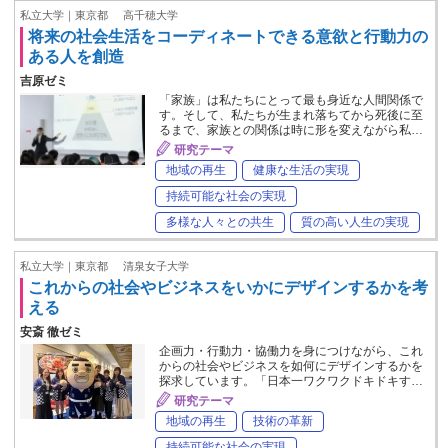
私立大学｜東京都
高千穂大学
将来の社会生活をコーディネートできる意欲と行動力の
ある人を創造
吉原ゼミ
「家族」は私たちにとって最も身近な人間関係で
す。そして、私たちが生まれ落ちてから死後に至
るまで、家族との関係は時に形を変えながら私…
研究テーマ
地域の再生
健康な生活の実現
持続可能な社会の実現
多様な人々との共生
質の高い人生の実現
私立大学｜東京都
清泉女子大学
これからの社会やビジネスをいかにデザインするかを考
える
安斎 徹ゼミ
企画力・行動力・協働力を身につけながら、これ
からの社会やビジネスを如何にデザインするかを
探求しています。「日本一ワクワクドキドキす…
研究テーマ
地域の再生
技術の革新
持続可能な社会の実現