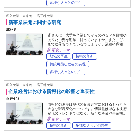
多様な人々との共生
私立大学｜東京都
高千穂大学
新事業展開に関する研究
城ゼミ
皆さんは、大学を卒業してからのやるべき目標や
ありたい姿を明確に持っていますか。また、どこ
まで腹落ちできているでしょうか。業種や職種…
研究テーマ
地域の再生
技術の革新
持続可能な社会の実現
多様な人々との共生
私立大学｜東京都
高千穂大学
企業経営における情報化の影響と重要性
永戸ゼミ
情報化の進展は現代の企業経営におけるもっとも
大きな環境変化の一つです。情報化は単なる技術
変化のトレンドではなく、新たな産業や事業機…
研究テーマ
技術の革新
多様な人々との共生