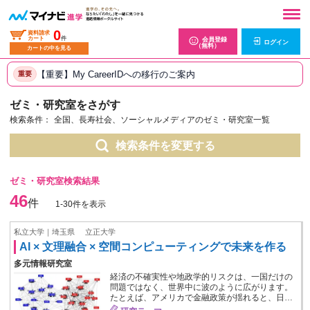
0
資料請求
カート
件
会員登録
ログイン
（無料）
カートの中を見る
【重要】My CareerIDへの移行のご案内
重要
ゼミ・研究室をさがす
検索条件：
全国、長寿社会、ソーシャルメディアのゼミ・研究室一覧
検索条件を変更する
ゼミ・研究室検索結果
46
件
1-30件を表示
私立大学｜埼玉県
立正大学
AI × 文理融合 × 空間コンピューティングで未来を作る
多元情報研究室
経済の不確実性や地政学的リスクは、一国だけの
問題ではなく、世界中に波のように広がります。
たとえば、アメリカで金融政策が揺れると、日…