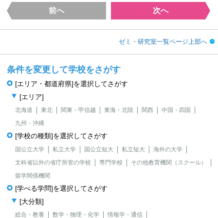
前へ
次へ
ゼミ・研究室一覧ページ上部へ
条件を変更して学校をさがす
[エリア・都道府県]を選択してさがす
[エリア]
北海道
東北
関東・甲信越
東海・北陸
関西
中国・四国
九州・沖縄
[学校の種類]を選択してさがす
国公立大学
私立大学
国公立短大
私立短大
海外の大学
文科省以外の省庁所管の学校
専門学校
その他教育機関（スクール）
留学関係機関
[学べる学問]を選択してさがす
[大分類]
総合・教養
数学・物理・化学
情報学・通信