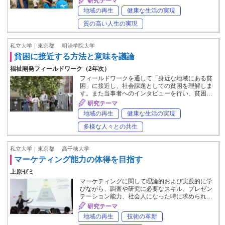
研究テーマ
地域の再生
健康な生活の実現
質の高い人生の実現
私立大学｜東京都
明治学院大学
貧困に接近する方法と意味を議論
福祉開発フィールドワーク（2年次）
フィールドワークを通して「身近な地域にある貧
困」に接近し、社会課題としての貧困を理解しま
す。また当事者へのインタビューを行い、貧困…
研究テーマ
地域の再生
健康な生活の実現
多様な人々との共生
私立大学｜東京都
高千穂大学
マーケティング能力の体得を目指す
上原ゼミ
マーケティングに関して理論的および実践的に学
びながら、調査や研究に必要なスキル、プレゼン
テーション能力、社会人になった時に求められ…
研究テーマ
地域の再生
技術の革新