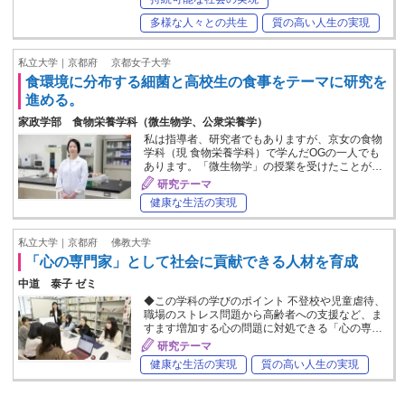
多様な人々との共生
質の高い人生の実現
私立大学｜京都府
京都女子大学
食環境に分布する細菌と高校生の食事をテーマに研究を
進める。
家政学部 食物栄養学科（微生物学、公衆栄養学）
私は指導者、研究者でもありますが、京女の食物
学科（現 食物栄養学科）で学んだOGの一人でも
あります。「微生物学」の授業を受けたことが…
研究テーマ
健康な生活の実現
私立大学｜京都府
佛教大学
「心の専門家」として社会に貢献できる人材を育成
中道 泰子 ゼミ
◆この学科の学びのポイント 不登校や児童虐待、
職場のストレス問題から高齢者への支援など、ま
すます増加する心の問題に対処できる「心の専…
研究テーマ
健康な生活の実現
質の高い人生の実現