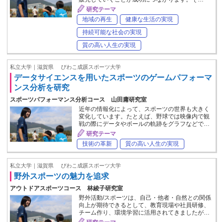
研究テーマ
地域の再生
健康な生活の実現
持続可能な社会の実現
質の高い人生の実現
私立大学｜滋賀県
びわこ成蹊スポーツ大学
データサイエンスを用いたスポーツのゲームパフォーマ
ンス分析を研究
スポーツパフォーマンス分析コース 山田庸研究室
近年の情報化によって、スポーツの世界も大きく
変化しています。たとえば、野球では映像内で観
戦の際にデータやボールの軌跡をグラフなどで…
研究テーマ
技術の革新
質の高い人生の実現
私立大学｜滋賀県
びわこ成蹊スポーツ大学
野外スポーツの魅力を追求
アウトドアスポーツコース 林綾子研究室
野外活動/スポーツは、自己・他者・自然との関係
向上が期待できるとして、教育現場や社員研修、
チーム作り、環境学習に活用されてきましたが…