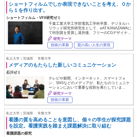
ショートフィルムでしか表現できないことを考え、０か
ら１を作り出す。
ショートフィルム・VFX研究ゼミ
千葉工業大学工学部電気工学科卒業、デジタルハ
リウッド研究所研究生として、eAT KANAZAWAに
て特別賞を受賞し退所後、フリーのCGデザイナ…
研究テーマ
技術の革新
質の高い人生の実現
私立大学｜茨城県
常磐大学
メディアのもたらした新しいコミュニケーション
石川ゼミ
テレビや新聞、インターネット、スマートフォ
ン、SNSなどのメディアが、私たちのコミュニケ
ーションにおいて重要な役割を果たしていま…
研究テーマ
技術の革新
私立大学｜茨城県
常磐大学
看護の質を高めることを意図し、個々の学生が探究課題
を設定。看護実践を踏まえ課題解決に取り組む
看護課題の探究