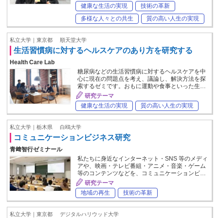
健康な生活の実現
技術の革新
多様な人々との共生
質の高い人生の実現
私立大学｜東京都
順天堂大学
生活習慣病に対するヘルスケアのあり方を研究する
Health Care Lab
糖尿病などの生活習慣病に対するヘルスケアを中
心に現在の問題点を考え、議論し、解決方法を探
索するゼミです。おもに運動や食事といった生…
研究テーマ
健康な生活の実現
質の高い人生の実現
私立大学｜栃木県
白鴎大学
コミュニケーションビジネス研究
青﨑智行ゼミナール
私たちに身近なインターネット・SNS 等のメディ
アや、映画・テレビ番組・アニメ・音楽・ゲーム
等のコンテンツなどを、コミュニケーションビ…
研究テーマ
地域の再生
技術の革新
私立大学｜東京都
デジタルハリウッド大学