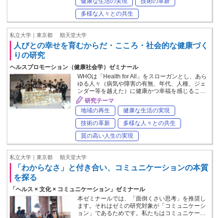
健康な生活の実現
技術の革新
多様な人々との共生
私立大学｜東京都
順天堂大学
人びとの幸せを育むからだ・こころ・社会的な健康づく
りの研究
ヘルスプロモーション（健康社会学）ゼミナール
WHOは「Health for All」をスローガンとし、あら
ゆる人々（病気や障害の有無、年代、人種、ジェ
ンダー等を越えた）に健康かつ幸福を感じるこ…
研究テーマ
地域の再生
健康な生活の実現
技術の革新
多様な人々との共生
質の高い人生の実現
私立大学｜東京都
順天堂大学
「わからなさ」と付き合い、コミュニケーションの本質
を探る
「ヘルス × 文化 × コミュニケーション」ゼミナール
本ゼミナールでは、「面倒くさい思考」を推奨し
ます。それはゼミの研究対象が「コミュニケーシ
ョン」であるためです。私たちはコミュニケー…