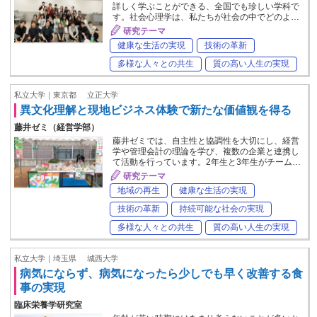
詳しく学ぶことができる、全国でも珍しい学科で
す。社会心理学は、私たちが社会の中でどのよ…
研究テーマ
健康な生活の実現
技術の革新
多様な人々との共生
質の高い人生の実現
私立大学｜東京都
立正大学
異文化理解と現地ビジネス体験で新たな価値観を得る
藤井ゼミ（経営学部）
藤井ゼミでは、自主性と協調性を大切にし、経営
学や管理会計の理論を学び、複数の企業と連携し
て活動を行っています。2年生と3年生がチーム…
研究テーマ
地域の再生
健康な生活の実現
技術の革新
持続可能な社会の実現
多様な人々との共生
質の高い人生の実現
私立大学｜埼玉県
城西大学
病気にならず、病気になったら少しでも早く改善する食
事の実現
臨床栄養学研究室