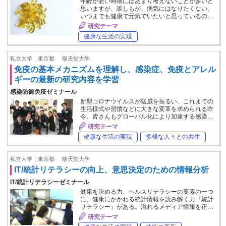
年齢が若い時期にはあまり考えないことが多いと
思いますが、誰しもが、病気にはなりたくない、
いつまでも健康で元気でいたいと思っているの…
研究テーマ
健康な生活の実現
私立大学｜東京都
順天堂大学
免疫の基本メカニズムを理解し、感染症、免疫とアレル
ギーの最新の研究内容を学習
感染防御免疫ゼミナール
新型コロナウイルスが猛威を振るい、これまでの
生活様式や習慣などに大きな変革を求められる昨
今。皆さんもグローバル化により加速する感染…
研究テーマ
健康な生活の実現
多様な人々との共生
私立大学｜東京都
順天堂大学
IT/統計リテラシーの向上、意思決定のための情報分析
IT/統計リテラシーゼミナール
健康を決める力、ヘルスリテラシーの要素の一つ
に、健康にかかわる統計情報を読み解く力『統計
リテラシー』がある。溢れるメディア情報を正…
研究テーマ