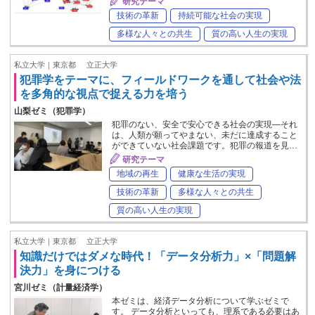
研究テーマ
技術の革新
持続可能な社会の実現
多様な人々との共生
質の高い人生の実現
私立大学｜東京都
立正大学
犯罪学をテーマに、フィールドワークを通して社会や法
を多角的な視点で捉える力を培う
山梨ゼミ（犯罪学）
犯罪のない、安全で安心できる社会の実現―それ
は、人類が願ってやまない、未だに達成すること
ができていない社会課題です。犯罪の報道を見…
研究テーマ
地域の再生
健康な生活の実現
技術の革新
多様な人々との共生
質の高い人生の実現
私立大学｜東京都
立正大学
知識だけではダメな時代！「データ分析力」×「問題解
決力」を身につける
宮川ゼミ（計量経済学）
本ゼミは、経済データ分析について学ぶゼミで
す。 データ分析といっても、理系である必要はあ