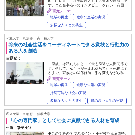
困」に接近し、社会課題としての貧困を理解しま
す。また当事者へのインタビューを行い、貧困…
研究テーマ
地域の再生
健康な生活の実現
多様な人々との共生
私立大学｜東京都
高千穂大学
将来の社会生活をコーディネートできる意欲と行動力の
ある人を創造
吉原ゼミ
「家族」は私たちにとって最も身近な人間関係で
す。そして、私たちが生まれ落ちてから死後に至
るまで、家族との関係は時に形を変えながら私…
研究テーマ
地域の再生
健康な生活の実現
持続可能な社会の実現
多様な人々との共生
質の高い人生の実現
私立大学｜京都府
佛教大学
「心の専門家」として社会に貢献できる人材を育成
中道 泰子 ゼミ
◆この学科の学びのポイント 不登校や児童虐待、