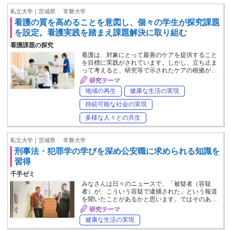
私立大学｜茨城県
常磐大学
看護の質を高めることを意図し、個々の学生が探究課題
を設定。看護実践を踏まえ課題解決に取り組む
看護課題の探究
看護は、対象にとって最善のケアを提供すること
を目標に実践がされています。しかし、立ち止ま
って考えると、研究等で示されたケアの根拠が…
研究テーマ
地域の再生
健康な生活の実現
持続可能な社会の実現
多様な人々との共生
私立大学｜茨城県
常磐大学
刑事法・犯罪学の学びを深め公安職に求められる知識を
習得
千手ゼミ
みなさんは日々のニュースで、「被疑者（容疑
者）が、こういう容疑で逮捕された」という報道
を聞いたことがあるかと思います。ではそのあ…
研究テーマ
健康な生活の実現