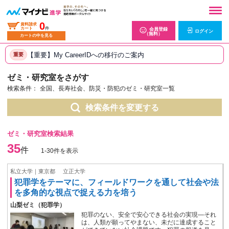
0
資料請求
カート
件
会員登録
ログイン
（無料）
カートの中を見る
【重要】My CareerIDへの移行のご案内
重要
ゼミ・研究室をさがす
検索条件：
全国、長寿社会、防災・防犯のゼミ・研究室一覧
検索条件を変更する
ゼミ・研究室検索結果
35
件
1-30件を表示
私立大学｜東京都
立正大学
犯罪学をテーマに、フィールドワークを通して社会や法
を多角的な視点で捉える力を培う
山梨ゼミ（犯罪学）
犯罪のない、安全で安心できる社会の実現―それ
は、人類が願ってやまない、未だに達成すること