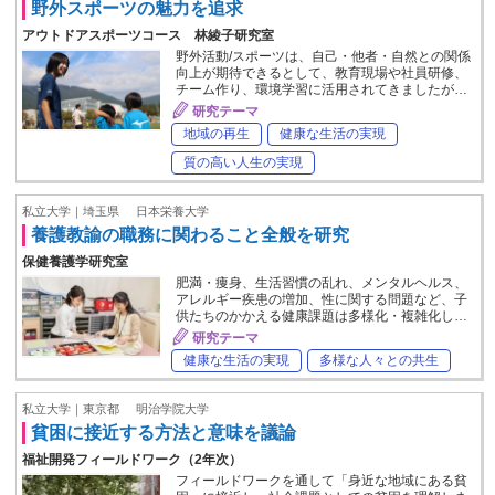
野外スポーツの魅力を追求
アウトドアスポーツコース 林綾子研究室
野外活動/スポーツは、自己・他者・自然との関係
向上が期待できるとして、教育現場や社員研修、
チーム作り、環境学習に活用されてきましたが…
研究テーマ
地域の再生
健康な生活の実現
質の高い人生の実現
私立大学｜埼玉県
日本栄養大学
養護教諭の職務に関わること全般を研究
保健養護学研究室
肥満・痩身、生活習慣の乱れ、メンタルヘルス、
アレルギー疾患の増加、性に関する問題など、子
供たちのかかえる健康課題は多様化・複雑化し…
研究テーマ
健康な生活の実現
多様な人々との共生
私立大学｜東京都
明治学院大学
貧困に接近する方法と意味を議論
福祉開発フィールドワーク（2年次）
フィールドワークを通して「身近な地域にある貧