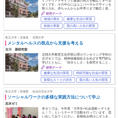
インテリアデザインと建築の両方を幅広く学べる
ゼミです。その中心にはユニバーサルデザインを
取り入れ、赤ちゃんからお年寄りまで幅広く使…
研究テーマ
地域の再生
健康な生活の実現
技術の革新
質の高い人生の実現
私立大学｜北海道
北翔大学
メンタルヘルスの視点から支援を考える
古川 奨研究室
北翔大学教育文化学部心理カウンセリング学科の
古川ゼミでは、精神保健福祉士をめざす専門的な
学びとともに、「自分らしさ」を探究すること…
研究テーマ
健康な生活の実現
持続可能な社会の実現
多様な人々との共生
質の高い人生の実現
私立大学｜宮城県
仙台白百合大学
ソーシャルワークの多様な実践方法について学ぶ
志水ゼミ
本ゼミでは、今年度「大学生×社会貢献＝ぞうき
ん！？」というテーマで活動を行っています。思
い出してみてください、長期休み明けにぞうき…