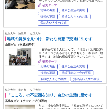
ができていない社会課題です。犯罪の報道を見…
研究テーマ
地域の再生
健康な生活の実現
技術の革新
多様な人々との共生
質の高い人生の実現
私立大学｜埼玉県
立正大学
地域の資源を見つけ、新たな発想で交通に生かす
山田ゼミ（交通地理学）
受験生の皆さんにとって、「地理」には暗記科
目イメージがあるかもしれませんが、本来の「地
理学」は、地域の構成要素とそのつながり、「…
研究テーマ
地域の再生
健康な生活の実現
技術の革新
持続可能な社会の実現
多様な人々との共生
質の高い人生の実現
私立大学｜東京都
立正大学
「こころ」の不思議を知り、自分の生活に活かす
高比良ゼミ（ポジティブ心理学）
対人・社会心理学科は、「社会心理学」について