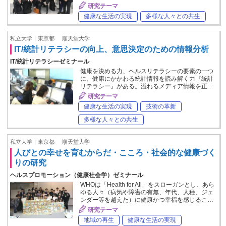
研究テーマ
健康な生活の実現
多様な人々との共生
私立大学｜東京都
順天堂大学
IT/統計リテラシーの向上、意思決定のための情報分析
IT/統計リテラシーゼミナール
健康を決める力、ヘルスリテラシーの要素の一つ
に、健康にかかわる統計情報を読み解く力『統計
リテラシー』がある。溢れるメディア情報を正…
研究テーマ
健康な生活の実現
技術の革新
多様な人々との共生
私立大学｜東京都
順天堂大学
人びとの幸せを育むからだ・こころ・社会的な健康づく
りの研究
ヘルスプロモーション（健康社会学）ゼミナール
WHOは「Health for All」をスローガンとし、あら
ゆる人々（病気や障害の有無、年代、人種、ジェ
ンダー等を越えた）に健康かつ幸福を感じるこ…
研究テーマ
地域の再生
健康な生活の実現