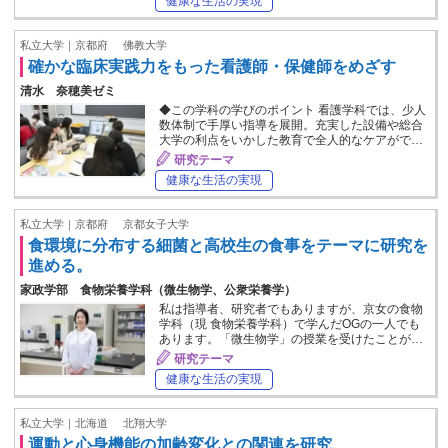
健康な生活の実現
私立大学｜京都府
佛教大学
確かな臨床実践力をもった看護師・保健師をめざす
清水 奈穂美ゼミ
◆この学科の学びのポイント 看護学科では、少人
数体制で手厚い指導を展開。充実した設備や総合
大学の利点をいかした教育で全人的なケアがで…
研究テーマ
健康な生活の実現
私立大学｜京都府
京都女子大学
食環境に分布する細菌と高校生の食事をテーマに研究を
進める。
家政学部 食物栄養学科（微生物学、公衆栄養学）
私は指導者、研究者でもありますが、京女の食物
学科（現 食物栄養学科）で学んだOGの一人でも
あります。「微生物学」の授業を受けたことが…
研究テーマ
健康な生活の実現
私立大学｜北海道
北翔大学
運動と心身機能の加齢変化との関連を研究