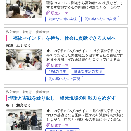
職場のストレス問題から高齢者への支援など、ま
すます増加する心の問題に対処できる「心の専…
研究テーマ
健康な生活の実現
質の高い人生の実現
私立大学｜京都府
佛教大学
「福祉マインド」を持ち、社会に貢献できる人材へ
長瀬 正子ゼミ
◆この学科の学びのポイント 社会福祉学科では、
平和で安定した共生社会を追求する社会福祉専門
教育を展開。実践経験豊かなスタッフによる基…
研究テーマ
地域の再生
健康な生活の実現
質の高い人生の実現
私立大学｜京都府
佛教大学
理論と実践を繰り返し、臨床現場の即戦力をめざす
谷田 惣亮ゼミ
◆この学科の学びのポイント 理学療法学科では、
学びの基礎となる医療・医学の知識修得も大切に
しながら、時代と地域社会の要請に基づく最新…
研究テーマ