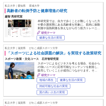
私立大学｜愛知県
星城大学
高齢者の転倒予防と健康増進の研究
越智 亮研究室
本研究室では、自力で歩くことが難しくなった方
や要介護状態にある高齢者を対象に、筋肉に振動
刺激や温熱刺激を加えながら行う筋力トレーニ…
研究テーマ
健康な生活の実現
私立大学｜滋賀県
びわこ成蹊スポーツ大学
「スポーツによる社会課題の解決」を実現する政策研究
スポーツ政策・文化コース 石井智研究室
スポーツによるビジネスを考える場合、社会から
の強いニーズに応答可能なコンテンツを創造し、
販売していくことが成功につながります。そ…
研究テーマ
地域の再生
健康な生活の実現
持続可能な社会の実現
質の高い人生の実現
私立大学｜滋賀県
びわこ成蹊スポーツ大学