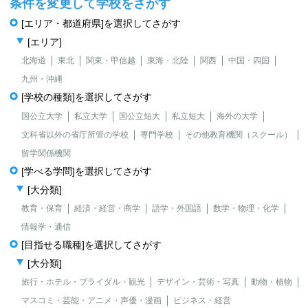
条件を変更して学校をさがす
[エリア・都道府県]を選択してさがす
[エリア]
北海道
東北
関東・甲信越
東海・北陸
関西
中国・四国
九州・沖縄
[学校の種類]を選択してさがす
国公立大学
私立大学
国公立短大
私立短大
海外の大学
文科省以外の省庁所管の学校
専門学校
その他教育機関（スクール）
留学関係機関
[学べる学問]を選択してさがす
[大分類]
教育・保育
経済・経営・商学
語学・外国語
数学・物理・化学
情報学・通信
[目指せる職種]を選択してさがす
[大分類]
旅行・ホテル・ブライダル・観光
デザイン・芸術・写真
動物・植物
マスコミ・芸能・アニメ・声優・漫画
ビジネス・経営