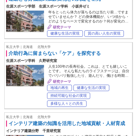
生涯スポーツ学部 生涯スポーツ学科 小坂井ゼミ
年をとったら体力が落ちるのは当たり前…ですま
せていませんか？ どの身体機能が、いつ頃から・
どのようなペースで変化するのか？何が変化の…
研究テーマ
健康な生活の実現
質の高い人生の実現
私立大学｜北海道
北翔大学
介助行為に留まらない「ケア」を探究する
生涯スポーツ学科 久野研究室
人生100年の長寿社会。これは、とても嬉しいこ
とです。 そんな私たちのライフステージは、自分
でバリバリ勉強したり、遊んだり、働ける時期…
研究テーマ
地域の再生
健康な生活の実現
持続可能な社会の実現
多様な人々との共生
私立大学｜北海道
北翔大学
インテリア建築の知識を活用した地域貢献・人材育成
インテリア建築分野 千里研究室