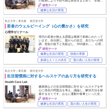
の改善により予防可能な疾患をまとめて「非感…
研究テーマ
健康な生活の実現
私立大学｜東京都
順天堂大学
若者のウェルビーイング（心の豊かさ）を研究
心理学ゼミナール
現代の若者が抱える課題は複雑で多岐にわたって
います。自分探し、親からの自立、友だちへの同
調、意欲の低下と先延ばし、SNS疲れ…。 心理…
研究テーマ
健康な生活の実現
技術の革新
多様な人々との共生
質の高い人生の実現
私立大学｜東京都
順天堂大学
生活習慣病に対するヘルスケアのあり方を研究する
Health Care Lab
糖尿病などの生活習慣病に対するヘルスケアを中
心に現在の問題点を考え、議論し、解決方法を探
索するゼミです。おもに運動や食事といった生…
研究テーマ
健康な生活の実現
質の高い人生の実現