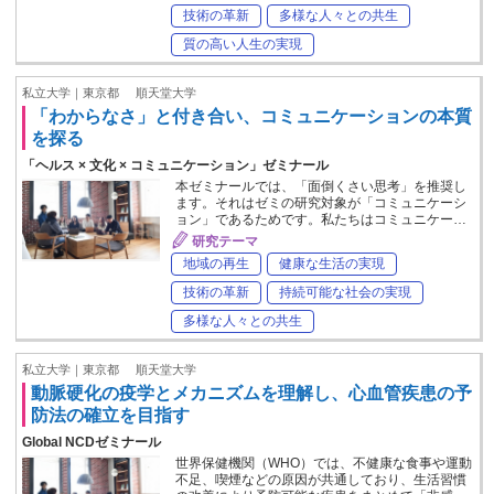
技術の革新
多様な人々との共生
質の高い人生の実現
私立大学｜東京都
順天堂大学
「わからなさ」と付き合い、コミュニケーションの本質
を探る
「ヘルス × 文化 × コミュニケーション」ゼミナール
本ゼミナールでは、「面倒くさい思考」を推奨し
ます。それはゼミの研究対象が「コミュニケーシ
ョン」であるためです。私たちはコミュニケー…
研究テーマ
地域の再生
健康な生活の実現
技術の革新
持続可能な社会の実現
多様な人々との共生
私立大学｜東京都
順天堂大学
動脈硬化の疫学とメカニズムを理解し、心血管疾患の予
防法の確立を目指す
Global NCDゼミナール
世界保健機関（WHO）では、不健康な食事や運動
不足、喫煙などの原因が共通しており、生活習慣