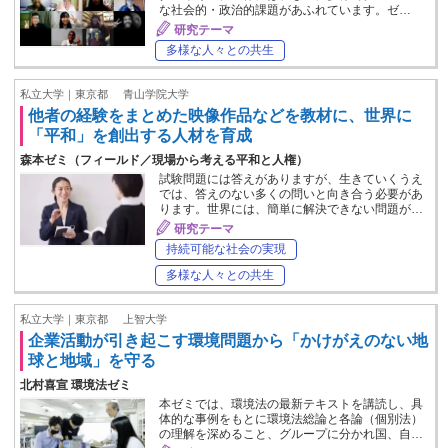
な社会的・政治的課題があふれています。ゼ…
研究テーマ
多様な人々との共生
私立大学｜東京都
青山学院大学
他者の経験をまとめた映像作品などを教材に、世界に
「平和」を創出する人材を育成
森本ゼミ（フィールド／現場から考える平和と人権）
試験問題には答えがありますが、生きていくうえ
では、答えのない多くの問いと向き合う必要があ
ります。世界には、簡単に解決できない問題が…
研究テーマ
持続可能な社会の実現
多様な人々との共生
私立大学｜東京都
上智大学
企業活動が引き起こす環境問題から「かけがえのない地
球と地域」を守る
北村喜宣 環境法ゼミ
本ゼミでは、環境法の最新テキストを講読し、具
体的な事例をもとに環境法総論と各論（個別法）
の理解を深めること、グループに分かれ国、自…