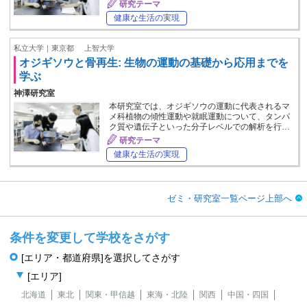
研究テーマ
健康な生活の実現
私立大学｜東京都
上智大学
オジギソウと骨再生: 生物の運動の基礎から応用までを
学ぶ
神澤研究室
本研究室では、オジギソウの運動に代表されるマ
メ科植物の傾性運動や就眠運動について、タンパ
ク質や遺伝子といった分子レベルでの解析を行…
研究テーマ
健康な生活の実現
ゼミ・研究室一覧ページ上部へ
条件を変更して学校をさがす
[エリア・都道府県]を選択してさがす
[エリア]
北海道
東北
関東・甲信越
東海・北陸
関西
中国・四国