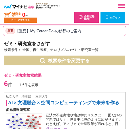
0
資料請求
カート
件
会員登録
ログイン
（無料）
カートの中を見る
【重要】My CareerIDへの移行のご案内
重要
ゼミ・研究室をさがす
検索条件：
全国、再生医療、テロリズムのゼミ・研究室一覧
検索条件を変更する
ゼミ・研究室検索結果
6
件
1-6件を表示
私立大学｜埼玉県
立正大学
AI × 文理融合 × 空間コンピューティングで未来を作る
多元情報研究室
経済の不確実性や地政学的リスクは、一国だけの
問題ではなく、世界中に波のように広がります。
たとえば、アメリカで金融政策が揺れると、日…