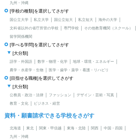
九州・沖縄
[学校の種類]を選択してさがす
国公立大学
私立大学
国公立短大
私立短大
海外の大学
文科省以外の省庁所管の学校
専門学校
その他教育機関（スクール）
留学関係機関
[学べる学問]を選択してさがす
[大分類]
語学・外国語
数学・物理・化学
地球・環境・エネルギー
農学・水産学・生物
医学・歯学・薬学・看護・リハビリ
[目指せる職種]を選択してさがす
[大分類]
公務員・政治・法律
ファッション
デザイン・芸術・写真
教育・文化
ビジネス・経営
資料・願書請求できる学校をさがす
北海道
東北
関東・甲信越
東海・北陸
関西
中国・四国
九州・沖縄