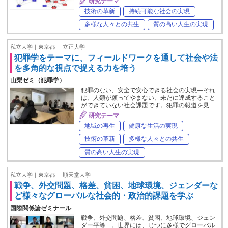
研究テーマ
技術の革新
持続可能な社会の実現
多様な人々との共生
質の高い人生の実現
私立大学｜東京都
立正大学
犯罪学をテーマに、フィールドワークを通して社会や法
を多角的な視点で捉える力を培う
山梨ゼミ（犯罪学）
犯罪のない、安全で安心できる社会の実現―それ
は、人類が願ってやまない、未だに達成すること
ができていない社会課題です。犯罪の報道を見…
研究テーマ
地域の再生
健康な生活の実現
技術の革新
多様な人々との共生
質の高い人生の実現
私立大学｜東京都
順天堂大学
戦争、外交問題、格差、貧困、地球環境、ジェンダーな
ど様々なグローバルな社会的・政治的課題を学ぶ
国際関係論ゼミナール
戦争、外交問題、格差、貧困、地球環境、ジェン
ダー平等…。世界には、じつに多様でグローバル