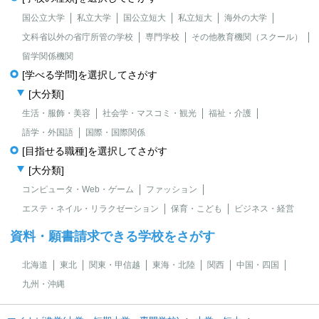
国公立大学
私立大学
国公立短大
私立短大
海外の大学
文科省以外の省庁所管の学校
専門学校
その他教育機関（スクール）
留学関係機関
[学べる学問]を選択してさがす
[大分類]
生活・服飾・美容
社会学・マスコミ・観光
福祉・介護
語学・外国語
国際・国際関係
[目指せる職種]を選択してさがす
[大分類]
コンピュータ・Web・ゲーム
ファッション
エステ・ネイル・リラクゼーション
保育・こども
ビジネス・経営
資料・願書請求できる学校をさがす
北海道
東北
関東・甲信越
東海・北陸
関西
中国・四国
九州・沖縄