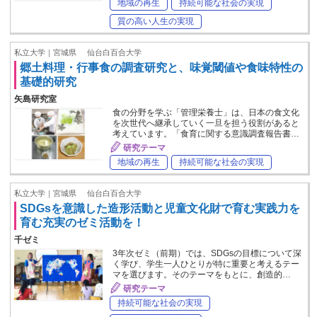
地域の再生
持続可能な社会の実現
質の高い人生の実現
私立大学｜宮城県
仙台白百合大学
郷土料理・行事食の調査研究と、味覚閾値や食味特性の
基礎的研究
矢島研究室
食の分野を学ぶ「管理栄養士」は、日本の食文化
を次世代へ継承していく一旦を担う役割があると
考えています。「食育に関する意識調査報告書…
研究テーマ
地域の再生
持続可能な社会の実現
私立大学｜宮城県
仙台白百合大学
SDGsを意識した造形活動と児童文化財で育む実践力を
育む充実のゼミ活動を！
千ゼミ
3年次ゼミ（前期）では、SDGsの目標について深
く学び、学生一人ひとりが特に重要と考えるテー
マを選びます。そのテーマをもとに、創造的…
研究テーマ
持続可能な社会の実現