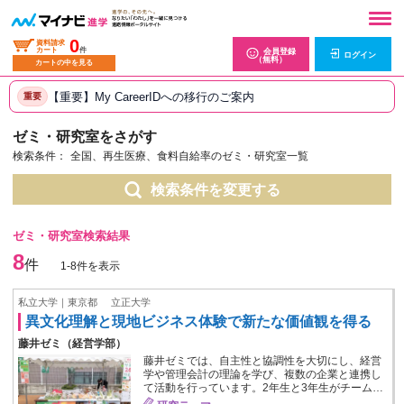
0
資料請求
カート
件
会員登録
ログイン
（無料）
カートの中を見る
【重要】My CareerIDへの移行のご案内
重要
ゼミ・研究室をさがす
検索条件：
全国、再生医療、食料自給率のゼミ・研究室一覧
検索条件を変更する
ゼミ・研究室検索結果
8
件
1-8件を表示
私立大学｜東京都
立正大学
異文化理解と現地ビジネス体験で新たな価値観を得る
藤井ゼミ（経営学部）
藤井ゼミでは、自主性と協調性を大切にし、経営
学や管理会計の理論を学び、複数の企業と連携し
て活動を行っています。2年生と3年生がチーム…