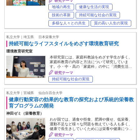
研究テーマ
地域の再生
健康な生活の実現
技術の革新
持続可能な社会の実現
多様な人々との共生
質の高い人生の実現
私立大学｜埼玉県
日本栄養大学
持続可能なライフスタイルをめざす環境教育研究
環境教育研究室
本研究室には、家庭科教諭をめざす学生が多く、
家庭科教育の内容と方法について研究していま
す。小・中・高の「家庭科」の中に「消費生活…
研究テーマ
持続可能な社会の実現
私立大学｜宮城県
仙台白百合大学
健康行動変容の効果的な教育の探究および系統的栄養教
育プログラムの開発
神田ゼミ（栄養教育）
わが国では、過食や拒食、肥満や痩せ、低栄養、
運動不足など様々な問題を抱えている人も多く、
健康で長生きしていくためには栄養や健康につ…
研究テーマ