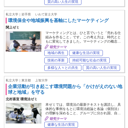
質の高い人生の実現
私立大学｜岩手県
いわて富士大学
環境保全や地域振興を基軸にしたマーケティング
関上ゼミ
マーケティングとは、ひと言でいうと「売れる仕
組みを作ること」です。この考え方は、時代とと
もに変化してきました。マーケティングの概念…
研究テーマ
地域の再生
健康な生活の実現
技術の革新
持続可能な社会の実現
多様な人々との共生
質の高い人生の実現
私立大学｜東京都
上智大学
企業活動が引き起こす環境問題から「かけがえのない地
球と地域」を守る
北村喜宣 環境法ゼミ
本ゼミでは、環境法の最新テキストを講読し、具
体的な事例をもとに環境法総論と各論（個別法）
の理解を深めること、グループに分かれ国、自…
研究テーマ
健康な生活の実現