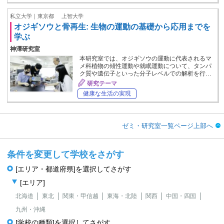
私立大学｜東京都
上智大学
オジギソウと骨再生: 生物の運動の基礎から応用までを
学ぶ
神澤研究室
本研究室では、オジギソウの運動に代表されるマ
メ科植物の傾性運動や就眠運動について、タンパ
ク質や遺伝子といった分子レベルでの解析を行…
研究テーマ
健康な生活の実現
ゼミ・研究室一覧ページ上部へ
条件を変更して学校をさがす
[エリア・都道府県]を選択してさがす
[エリア]
北海道
東北
関東・甲信越
東海・北陸
関西
中国・四国
九州・沖縄
[学校の種類]を選択してさがす