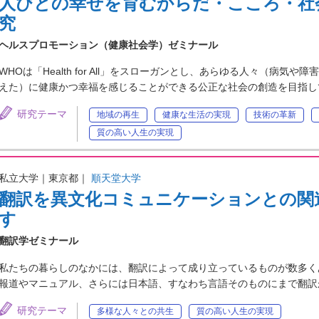
人びとの幸せを育むからだ・こころ・社
究
ヘルスプロモーション（健康社会学）ゼミナール
WHOは「Health for All」をスローガンとし、あらゆる人々（病
えた）に健康かつ幸福を感じることができる公正な社会の創造を目指し
研究テーマ
地域の再生
健康な生活の実現
技術の革新
質の高い人生の実現
私立大学｜東京都｜
順天堂大学
翻訳を異文化コミュニケーションとの関
す
翻訳学ゼミナール
私たちの暮らしのなかには、翻訳によって成り立っているものが数多く
報道やマニュアル、さらには日本語、すなわち言語そのものにまで翻訳
研究テーマ
多様な人々との共生
質の高い人生の実現