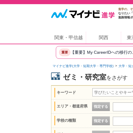
進学の、そ
なりたい「
進路情報ポ
関東・甲信越
関西
東
【重要】My CareerIDへの移行
重要
マイナビ進学(大学・短期大学・専門学校)
大学・短
ゼミ・研究室
をさがす
キーワード
エリア・都道府県
指定する
学校の種類
指定する