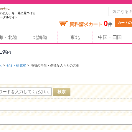
の先へ。
わたし」を一緒に見つける
ータルサイト
0
カートの
資料請求カート
件
海・北陸
北海道
東北
中国・四国
のご案内
大
ゼミ・研究室
地域の再生・多様な人々との共生