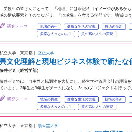
受験生の皆さんにとって、「地理」には暗記科目イメージがあるかも
域の構成要素とそのつながり、「地域性」を考える学問です。地域には
研究テーマ
地域の再生
健康な生活の実現
技術の革新
多様な人々との共生
質の高い人生の実現
私立大学｜東京都｜
立正大学
異文化理解と現地ビジネス体験で新たな
藤井ゼミ（経営学部）
藤井ゼミでは、自主性と協調性を大切にし、経営学や管理会計の理論を
ています。2年生と3年生がチームになり、3つのプロジェクトを行っ
研究テーマ
地域の再生
健康な生活の実現
技術の革新
多様な人々との共生
質の高い人生の実現
私立大学｜東京都｜
順天堂大学