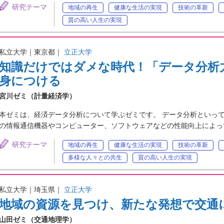
研究テーマ
地域の再生
健康な生活の実現
技術の革新
質の高い人生の実現
私立大学｜東京都｜
立正大学
知識だけではダメな時代！「データ分析
身につける
宮川ゼミ（計量経済学）
本ゼミは、経済データ分析について学ぶゼミです。 データ分析といって
の情報通信機器やコンピューター、ソフトウェアなどの性能向上によっ
研究テーマ
地域の再生
健康な生活の実現
技術の革新
多様な人々との共生
質の高い人生の実現
私立大学｜埼玉県｜
立正大学
地域の資源を見つけ、新たな発想で交通
山田ゼミ（交通地理学）