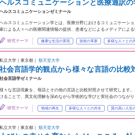
ヘルスコミュニケーションと医療通訳の
ヘルスコミュニケーションゼミナール
ヘルスコミュニケーション学とは、医療分野におけるコミュニケーショ
家による人々への医療関連情報の提供、患者などによるメディアによる
研究テーマ
健康な生活の実現
技術の革新
多様な人々との
私立大学｜東京都｜
順天堂大学
社会言語学的観点から様々な言語の比較
社会言語学ゼミナール
様々な言語現象を、母語とその他の言語と比較対照させて研究します。
けることで、異文化理解を深めながら学術的な学びと実社会のつながり
研究テーマ
地域の再生
多様な人々との共生
質の高い人生
私立大学｜東京都｜
順天堂大学