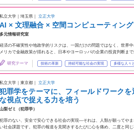
私立大学｜埼玉県｜
立正大学
AI × 文理融合 × 空間コンピューティ
多元情報研究室
経済の不確実性や地政学的リスクは、一国だけの問題ではなく、世界中
メリカで金融政策が揺れると、日本やヨーロッパの企業の投資判断まで
研究テーマ
技術の革新
持続可能な社会の実現
多様な人々
私立大学｜東京都｜
立正大学
犯罪学をテーマに、フィールドワークを
な視点で捉える力を培う
山梨ゼミ（犯罪学）
犯罪のない、安全で安心できる社会の実現―それは、人類が願ってやま
い社会課題です。犯罪の報道を見聞きするたびに心を痛め、二度と同じ