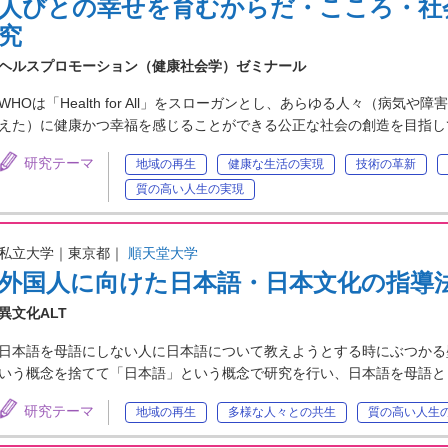
人びとの幸せを育むからだ・こころ・社
究
ヘルスプロモーション（健康社会学）ゼミナール
WHOは「Health for All」をスローガンとし、あらゆる人々（病
えた）に健康かつ幸福を感じることができる公正な社会の創造を目指し
研究テーマ
地域の再生
健康な生活の実現
技術の革新
質の高い人生の実現
私立大学｜東京都｜
順天堂大学
外国人に向けた日本語・日本文化の指導
異文化ALT
日本語を母語にしない人に日本語について教えようとする時にぶつかる
いう概念を捨てて「日本語」という概念で研究を行い、日本語を母語と
研究テーマ
地域の再生
多様な人々との共生
質の高い人生