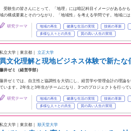
受験生の皆さんにとって、「地理」には暗記科目イメージがあるかも
域の構成要素とそのつながり、「地域性」を考える学問です。地域には
研究テーマ
地域の再生
健康な生活の実現
技術の革新
多様な人々との共生
質の高い人生の実現
私立大学｜東京都｜
立正大学
異文化理解と現地ビジネス体験で新たな
藤井ゼミ（経営学部）
藤井ゼミでは、自主性と協調性を大切にし、経営学や管理会計の理論を
ています。2年生と3年生がチームになり、3つのプロジェクトを行っ
研究テーマ
地域の再生
健康な生活の実現
技術の革新
多様な人々との共生
質の高い人生の実現
私立大学｜東京都｜
順天堂大学