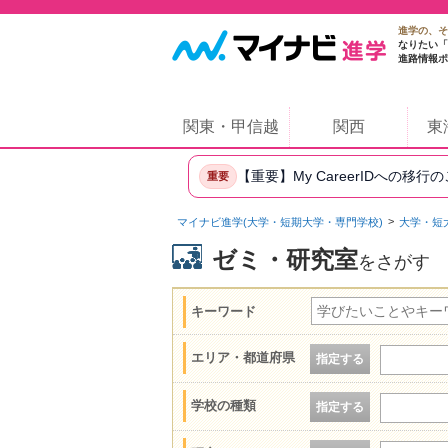
進学の、そ
なりたい「
進路情報ポ
関東・甲信越
関西
東
【重要】My CareerIDへの移行
重要
マイナビ進学(大学・短期大学・専門学校)
大学・短
ゼミ・研究室
をさがす
キーワード
エリア・都道府県
指定する
学校の種類
指定する