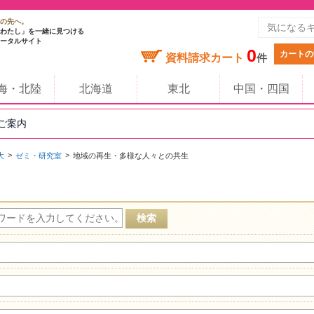
の先へ。
わたし」を一緒に見つける
ータルサイト
0
カートの
資料請求カート
件
海・北陸
北海道
東北
中国・四国
のご案内
大
ゼミ・研究室
地域の再生・多様な人々との共生