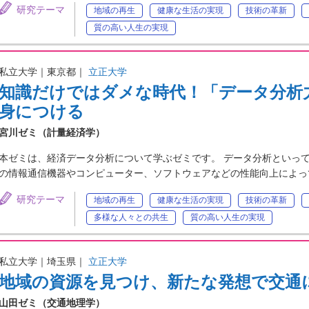
研究テーマ
地域の再生
健康な生活の実現
技術の革新
質の高い人生の実現
私立大学｜東京都｜
立正大学
知識だけではダメな時代！「データ分析
身につける
宮川ゼミ（計量経済学）
本ゼミは、経済データ分析について学ぶゼミです。 データ分析といって
の情報通信機器やコンピューター、ソフトウェアなどの性能向上によっ
研究テーマ
地域の再生
健康な生活の実現
技術の革新
多様な人々との共生
質の高い人生の実現
私立大学｜埼玉県｜
立正大学
地域の資源を見つけ、新たな発想で交通
山田ゼミ（交通地理学）