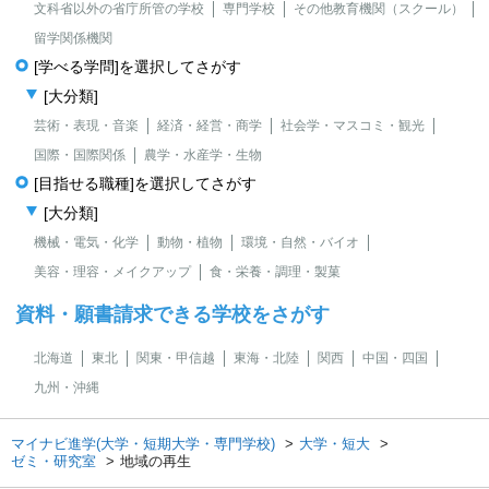
文科省以外の省庁所管の学校
専門学校
その他教育機関（スクール）
留学関係機関
[学べる学問]を選択してさがす
[大分類]
芸術・表現・音楽
経済・経営・商学
社会学・マスコミ・観光
国際・国際関係
農学・水産学・生物
[目指せる職種]を選択してさがす
[大分類]
機械・電気・化学
動物・植物
環境・自然・バイオ
美容・理容・メイクアップ
食・栄養・調理・製菓
資料・願書請求できる学校をさがす
北海道
東北
関東・甲信越
東海・北陸
関西
中国・四国
九州・沖縄
マイナビ進学(大学・短期大学・専門学校)
大学・短大
ゼミ・研究室
地域の再生