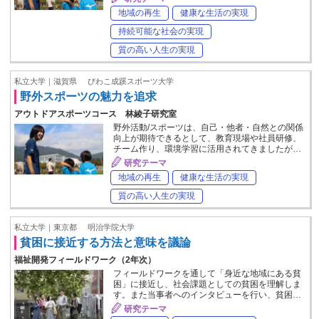
地域の再生
健康な生活の実現
持続可能な社会の実現
質の高い人生の実現
私立大学｜滋賀県
びわこ成蹊スポーツ大学
野外スポーツの魅力を追求
アウトドアスポーツコース 林綾子研究室
野外活動/スポーツは、自己・他者・自然との関係
向上が期待できるとして、教育現場や社員研修、
チーム作り、環境学習に活用されてきましたが…
研究テーマ
地域の再生
健康な生活の実現
質の高い人生の実現
私立大学｜東京都
明治学院大学
貧困に接近する方法と意味を議論
福祉開発フィールドワーク（2年次）
フィールドワークを通して「身近な地域にある貧
困」に接近し、社会課題としての貧困を理解しま
す。また当事者へのインタビューを行い、貧困…
研究テーマ