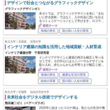
デザインで社会とつながるグラフィックデザイン
グラフィックデザインゼミ
本ゼミでは、グラフィックデザインを単に「きれ
いに作る技術」ではなく、人や社会に思いを伝え
るコミュニケーションとして学びます。ロゴマ…
研究テーマ
地域の再生
質の高い人生の実現
私立大学｜北海道
北翔大学
インテリア建築の知識を活用した地域貢献・人材育成
インテリア建築分野 千里研究室
インテリアデザインと建築の両方を幅広く学べる
ゼミです。その中心にはユニバーサルデザインを
取り入れ、赤ちゃんからお年寄りまで幅広く使…
研究テーマ
地域の再生
健康な生活の実現
技術の革新
質の高い人生の実現
私立大学｜宮城県
仙台白百合大学
未来社会をデジタル技術でデザインする
熊谷健二ゼミ（ベアーズラボ）
2020年に始まったコロナ禍は、私たちの生活や働