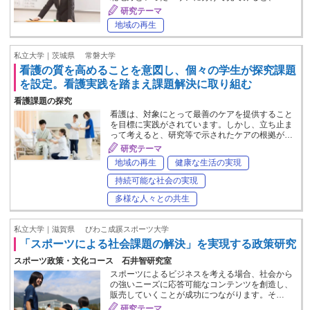
研究テーマ
地域の再生
私立大学｜茨城県
常磐大学
看護の質を高めることを意図し、個々の学生が探究課題
を設定。看護実践を踏まえ課題解決に取り組む
看護課題の探究
看護は、対象にとって最善のケアを提供すること
を目標に実践がされています。しかし、立ち止ま
って考えると、研究等で示されたケアの根拠が…
研究テーマ
地域の再生
健康な生活の実現
持続可能な社会の実現
多様な人々との共生
私立大学｜滋賀県
びわこ成蹊スポーツ大学
「スポーツによる社会課題の解決」を実現する政策研究
スポーツ政策・文化コース 石井智研究室
スポーツによるビジネスを考える場合、社会から
の強いニーズに応答可能なコンテンツを創造し、
販売していくことが成功につながります。そ…
研究テーマ