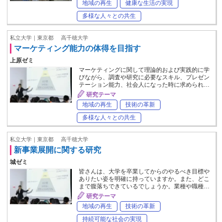
地域の再生
健康な生活の実現
多様な人々との共生
私立大学｜東京都
高千穂大学
マーケティング能力の体得を目指す
上原ゼミ
マーケティングに関して理論的および実践的に学
びながら、調査や研究に必要なスキル、プレゼン
テーション能力、社会人になった時に求められ…
研究テーマ
地域の再生
技術の革新
多様な人々との共生
私立大学｜東京都
高千穂大学
新事業展開に関する研究
城ゼミ
皆さんは、大学を卒業してからのやるべき目標や
ありたい姿を明確に持っていますか。また、どこ
まで腹落ちできているでしょうか。業種や職種…
研究テーマ
地域の再生
技術の革新
持続可能な社会の実現