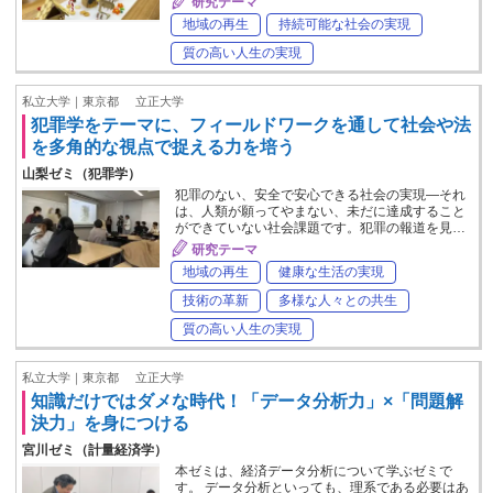
研究テーマ
地域の再生
持続可能な社会の実現
質の高い人生の実現
私立大学｜東京都
立正大学
犯罪学をテーマに、フィールドワークを通して社会や法
を多角的な視点で捉える力を培う
山梨ゼミ（犯罪学）
犯罪のない、安全で安心できる社会の実現―それ
は、人類が願ってやまない、未だに達成すること
ができていない社会課題です。犯罪の報道を見…
研究テーマ
地域の再生
健康な生活の実現
技術の革新
多様な人々との共生
質の高い人生の実現
私立大学｜東京都
立正大学
知識だけではダメな時代！「データ分析力」×「問題解
決力」を身につける
宮川ゼミ（計量経済学）
本ゼミは、経済データ分析について学ぶゼミで
す。 データ分析といっても、理系である必要はあ