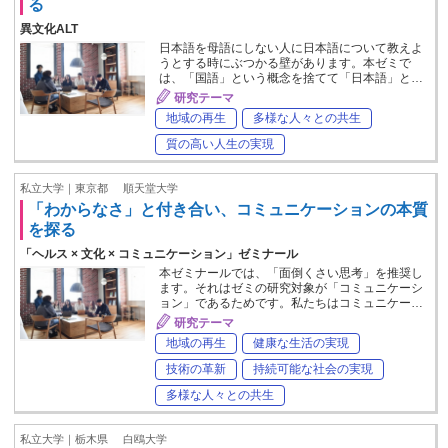
る
異文化ALT
日本語を母語にしない人に日本語について教えよ
うとする時にぶつかる壁があります。本ゼミで
は、「国語」という概念を捨てて「日本語」と…
研究テーマ
地域の再生
多様な人々との共生
質の高い人生の実現
私立大学｜東京都
順天堂大学
「わからなさ」と付き合い、コミュニケーションの本質
を探る
「ヘルス × 文化 × コミュニケーション」ゼミナール
本ゼミナールでは、「面倒くさい思考」を推奨し
ます。それはゼミの研究対象が「コミュニケーシ
ョン」であるためです。私たちはコミュニケー…
研究テーマ
地域の再生
健康な生活の実現
技術の革新
持続可能な社会の実現
多様な人々との共生
私立大学｜栃木県
白鴎大学