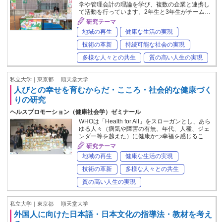
学や管理会計の理論を学び、複数の企業と連携し
て活動を行っています。2年生と3年生がチーム…
研究テーマ
地域の再生
健康な生活の実現
技術の革新
持続可能な社会の実現
多様な人々との共生
質の高い人生の実現
私立大学｜東京都
順天堂大学
人びとの幸せを育むからだ・こころ・社会的な健康づく
りの研究
ヘルスプロモーション（健康社会学）ゼミナール
WHOは「Health for All」をスローガンとし、あら
ゆる人々（病気や障害の有無、年代、人種、ジェ
ンダー等を越えた）に健康かつ幸福を感じるこ…
研究テーマ
地域の再生
健康な生活の実現
技術の革新
多様な人々との共生
質の高い人生の実現
私立大学｜東京都
順天堂大学
外国人に向けた日本語・日本文化の指導法・教材を考え