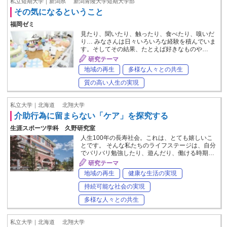
私立短期大学｜新潟県
新潟青陵大学短期大学部
その気になるということ
福岡ゼミ
見たり、聞いたり、触ったり、食べたり、嗅いだ
り… みなさんは日々いろいろな経験を積んでいま
す。そしてその結果、たとえば好きなものや…
研究テーマ
地域の再生
多様な人々との共生
質の高い人生の実現
私立大学｜北海道
北翔大学
介助行為に留まらない「ケア」を探究する
生涯スポーツ学科 久野研究室
人生100年の長寿社会。これは、とても嬉しいこ
とです。 そんな私たちのライフステージは、自分
でバリバリ勉強したり、遊んだり、働ける時期…
研究テーマ
地域の再生
健康な生活の実現
持続可能な社会の実現
多様な人々との共生
私立大学｜北海道
北翔大学