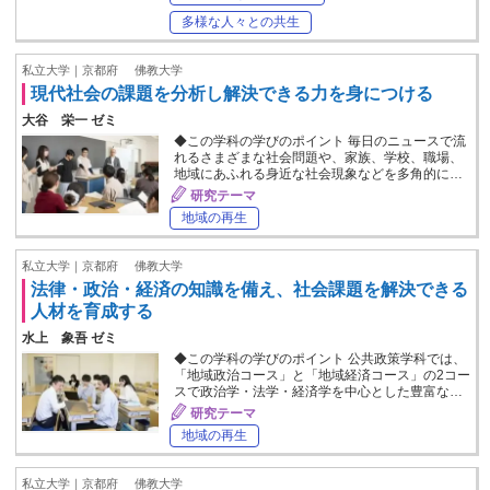
多様な人々との共生
私立大学｜京都府
佛教大学
現代社会の課題を分析し解決できる力を身につける
大谷 栄一 ゼミ
◆この学科の学びのポイント 毎日のニュースで流
れるさまざまな社会問題や、家族、学校、職場、
地域にあふれる身近な社会現象などを多角的に…
研究テーマ
地域の再生
私立大学｜京都府
佛教大学
法律・政治・経済の知識を備え、社会課題を解決できる
人材を育成する
水上 象吾 ゼミ
◆この学科の学びのポイント 公共政策学科では、
「地域政治コース」と「地域経済コース」の2コー
スで政治学・法学・経済学を中心とした豊富な…
研究テーマ
地域の再生
私立大学｜京都府
佛教大学