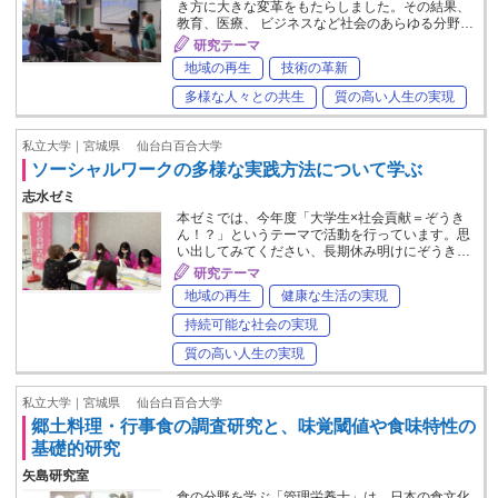
き方に大きな変革をもたらしました。その結果、
教育、医療、 ビジネスなど社会のあらゆる分野…
研究テーマ
地域の再生
技術の革新
多様な人々との共生
質の高い人生の実現
私立大学｜宮城県
仙台白百合大学
ソーシャルワークの多様な実践方法について学ぶ
志水ゼミ
本ゼミでは、今年度「大学生×社会貢献＝ぞうき
ん！？」というテーマで活動を行っています。思
い出してみてください、長期休み明けにぞうき…
研究テーマ
地域の再生
健康な生活の実現
持続可能な社会の実現
質の高い人生の実現
私立大学｜宮城県
仙台白百合大学
郷土料理・行事食の調査研究と、味覚閾値や食味特性の
基礎的研究
矢島研究室
食の分野を学ぶ「管理栄養士」は、日本の食文化