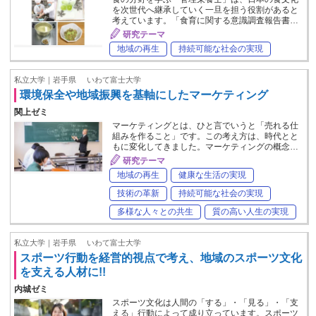
を次世代へ継承していく一旦を担う役割があると
考えています。「食育に関する意識調査報告書…
研究テーマ
地域の再生
持続可能な社会の実現
私立大学｜岩手県
いわて富士大学
環境保全や地域振興を基軸にしたマーケティング
関上ゼミ
マーケティングとは、ひと言でいうと「売れる仕
組みを作ること」です。この考え方は、時代とと
もに変化してきました。マーケティングの概念…
研究テーマ
地域の再生
健康な生活の実現
技術の革新
持続可能な社会の実現
多様な人々との共生
質の高い人生の実現
私立大学｜岩手県
いわて富士大学
スポーツ行動を経営的視点で考え、地域のスポーツ文化
を支える人材に!!
内城ゼミ
スポーツ文化は人間の「する」・「見る」・「支
える」行動によって成り立っています。スポーツ