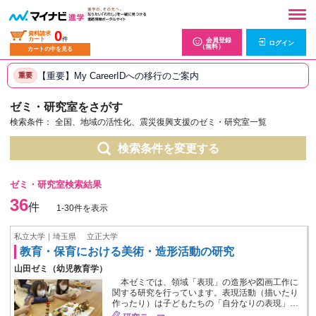
0
資料請求
カート
件
会員登録
ログイン
（無料）
カートの中を見る
【重要】My CareerIDへの移行のご案内
重要
ゼミ・研究室をさがす
検索条件：
全国、地域の活性化、震災復興支援のゼミ・研究室一覧
検索条件を変更する
ゼミ・研究室検索結果
36
件
1-30件を表示
私立大学｜埼玉県
立正大学
教育・保育における美術・造形活動の研究
山田ゼミ（幼児教育学）
本ゼミでは、領域「表現」の造形や図画工作に
関する研究を行っています。表現活動（描いたり
作ったり）は子どもたちの「自分なりの表現」…