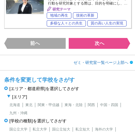
行動を研究対象とする際は、目的を明確にし、…
研究テーマ
地域の再生
技術の革新
多様な人々との共生
質の高い人生の実現
前へ
次へ
ゼミ・研究室一覧ページ上部へ
条件を変更して学校をさがす
[エリア・都道府県]を選択してさがす
[エリア]
北海道
東北
関東・甲信越
東海・北陸
関西
中国・四国
九州・沖縄
[学校の種類]を選択してさがす
国公立大学
私立大学
国公立短大
私立短大
海外の大学