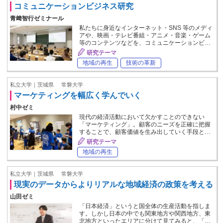
コミュニケーションビジネス研究
青﨑智行ゼミナール
私たちに身近なインターネット・SNS 等のメディ
アや、映画・テレビ番組・アニメ・音楽・ゲーム
等のコンテンツなどを、コミュニケーションビ…
研究テーマ
地域の再生
技術の革新
私立大学｜茨城県
常磐大学
マーケティングを幅広く学んでいく
村中ゼミ
現代の経済活動において欠かすことのできない
「マーケティング」。顧客のニーズを正確に把握
することで、顧客価値を生み出していく手段と…
研究テーマ
地域の再生
私立大学｜茨城県
常磐大学
現実のデータからよりリアルな地域経済の政策を考える
山田ゼミ
「日本経済」というと国全体の生産活動を指しま
す。しかし日本の中でも関東地方や関西地方、東
北地方といったエリアに分けて見てみると、「…