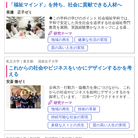
「福祉マインド」を持ち、社会に貢献できる人材へ
長瀬 正子ゼミ
◆この学科の学びのポイント 社会福祉学科では、
平和で安定した共生社会を追求する社会福祉専門
教育を展開。実践経験豊かなスタッフによる基…
研究テーマ
地域の再生
健康な生活の実現
質の高い人生の実現
私立大学｜東京都
清泉女子大学
これからの社会やビジネスをいかにデザインするかを考
える
安斎 徹ゼミ
企画力・行動力・協働力を身につけながら、これ
からの社会やビジネスを如何にデザインするかを
探求しています。「日本一ワクワクドキドキす…
研究テーマ
地域の再生
技術の革新
持続可能な社会の実現
多様な人々との共生
質の高い人生の実現