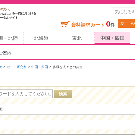
の先へ。
わたし」を一緒に見つける
ータルサイト
0
カートの
資料請求カート
件
海・北陸
北海道
東北
中国・四国
のご案内
大
ゼミ・研究室
中国・四国
多様な人々との共生
国