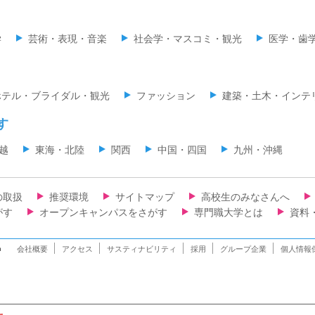
学
芸術・表現・音楽
社会学・マスコミ・観光
医学・歯
ホテル・ブライダル・観光
ファッション
建築・土木・インテ
す
越
東海・北陸
関西
中国・四国
九州・沖縄
の取扱
推奨環境
サイトマップ
高校生のみなさんへ
がす
オープンキャンパスをさがす
専門職大学とは
資料
n
会社概要
アクセス
サスティナビリティ
採用
グループ企業
個人情報