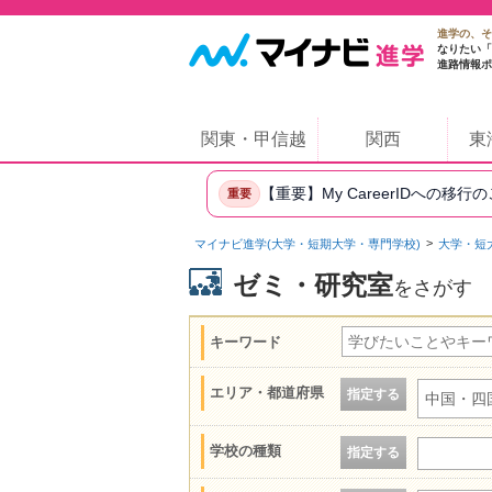
進学の、そ
なりたい「
進路情報ポ
関東・甲信越
関西
東
【重要】My CareerIDへの移行
重要
マイナビ進学(大学・短期大学・専門学校)
大学・短
ゼミ・研究室
をさがす
キーワード
エリア・都道府県
指定する
中国・四
学校の種類
指定する