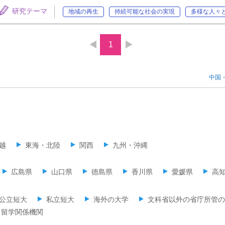
研究テーマ
地域の再生
持続可能な社会の実現
多様な人々
1
中国
越
東海・北陸
関西
九州・沖縄
広島県
山口県
徳島県
香川県
愛媛県
高
公立短大
私立短大
海外の大学
文科省以外の省庁所管の
留学関係機関