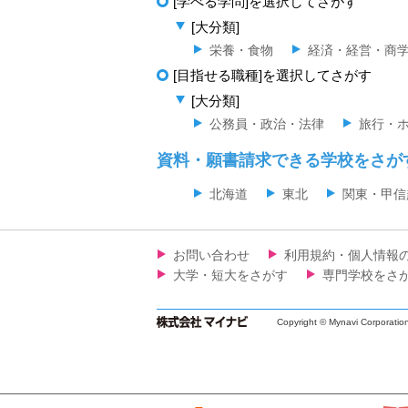
[学べる学問]を選択してさがす
[大分類]
栄養・食物
経済・経営・商
[目指せる職種]を選択してさがす
[大分類]
公務員・政治・法律
旅行・
資料・願書請求できる学校をさが
北海道
東北
関東・甲信
お問い合わせ
利用規約・個人情報
大学・短大をさがす
専門学校をさ
Copyright © Mynavi Corporatio