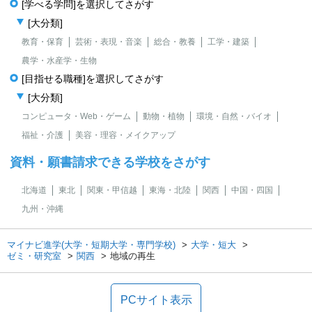
[学べる学問]を選択してさがす
[大分類]
教育・保育
芸術・表現・音楽
総合・教養
工学・建築
農学・水産学・生物
[目指せる職種]を選択してさがす
[大分類]
コンピュータ・Web・ゲーム
動物・植物
環境・自然・バイオ
福祉・介護
美容・理容・メイクアップ
資料・願書請求できる学校をさがす
北海道
東北
関東・甲信越
東海・北陸
関西
中国・四国
九州・沖縄
マイナビ進学(大学・短期大学・専門学校)
大学・短大
ゼミ・研究室
関西
地域の再生
PCサイト表示