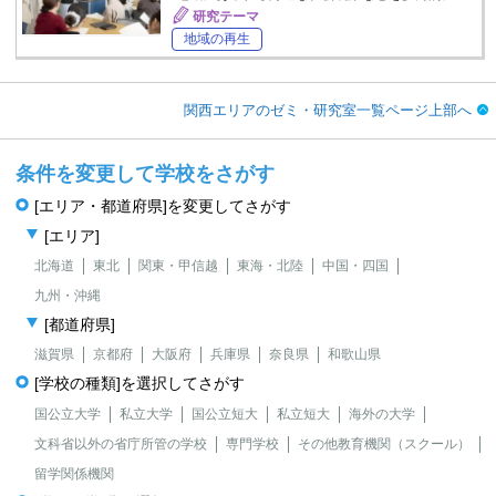
研究テーマ
地域の再生
関西エリアのゼミ・研究室一覧ページ上部へ
条件を変更して学校をさがす
[エリア・都道府県]を変更してさがす
[エリア]
北海道
東北
関東・甲信越
東海・北陸
中国・四国
九州・沖縄
[都道府県]
滋賀県
京都府
大阪府
兵庫県
奈良県
和歌山県
[学校の種類]を選択してさがす
国公立大学
私立大学
国公立短大
私立短大
海外の大学
文科省以外の省庁所管の学校
専門学校
その他教育機関（スクール）
留学関係機関