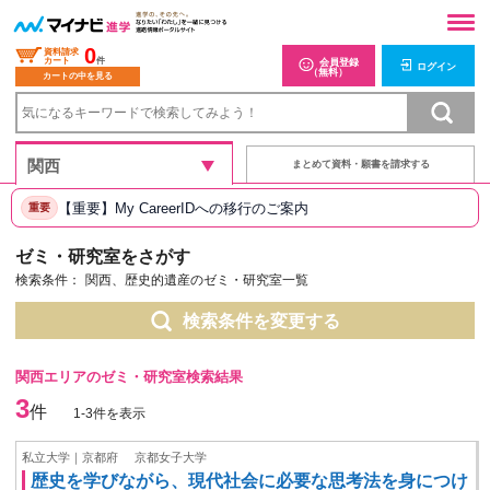
0
資料請求
カート
件
会員登録
ログイン
（無料）
カートの中を見る
まとめて資料・願書を請求する
【重要】My CareerIDへの移行のご案内
重要
ゼミ・研究室をさがす
検索条件：
関西、歴史的遺産のゼミ・研究室一覧
検索条件を変更する
関西エリアのゼミ・研究室検索結果
3
件
1-3件を表示
私立大学｜京都府
京都女子大学
歴史を学びながら、現代社会に必要な思考法を身につけ