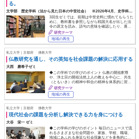
る。
文学部 歴史学科（法から見た日本の中世社会） ※2026年4月、史学科…
3回生ゼミでは、前期は中世史料に慣れてもらうた
めに、教科書を参照しながら戦国大名が出した法
令の原文を読み、語句の意味を確認したり、逐…
研究テーマ
地域の再生
私立大学｜京都府
佛教大学
仏教研究を通し、その英知を社会課題の解決に応用する
大西 磨希子ゼミ
◆この学科での学びのポイント 仏教の開祖釈尊
や、浄土宗の開祖法然上人の教えを中心に、共生
（ともいき）の精神や和合の精神を体系的に習…
研究テーマ
地域の再生
私立大学｜京都府
佛教大学
現代社会の課題を分析し解決できる力を身につける
大谷 栄一 ゼミ
◆この学科の学びのポイント 毎日のニュースで流
れるさまざまな社会問題や、家族、学校、職場、
地域にあふれる身近な社会現象などを多角的に…