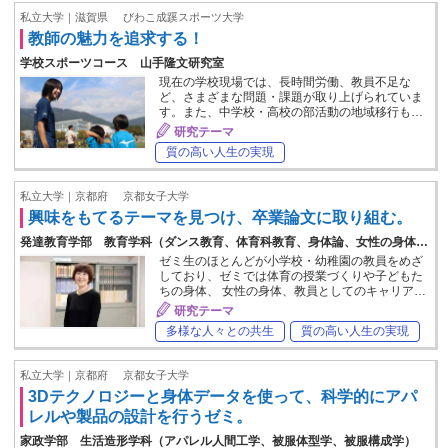
私立大学｜滋賀県
びわこ成蹊スポーツ大学
教師の魅力を追求する！
学校スポーツコース 山手隆文研究室
現在の学校現場では、長時間労働、教員不足な
ど、さまざまな問題・課題が取り上げられていま
す。また、中学校・高校の部活動の地域移行も…
研究テーマ
質の高い人生の実現
私立大学｜京都府
京都女子大学
興味をもてるテーマを見つけ、卒業論文に取り組む。
発達教育学部 教育学科（ダンス教育、体育科教育、身体論、女性の身体…
ゼミ生のほとんどが小学校・幼稚園の教員をめざ
しており、ゼミでは体育の授業づくりや子どもた
ちの身体、 女性の身体、教員としてのキャリア…
研究テーマ
多様な人々との共生
質の高い人生の実現
私立大学｜京都府
京都女子大学
3Dテクノロジーと身体データを使って、科学的にアパ
レルや製品の設計を行うゼミ。
家政学部 生活造形学科（アパレル人間工学、被服体型学、被服構成学）