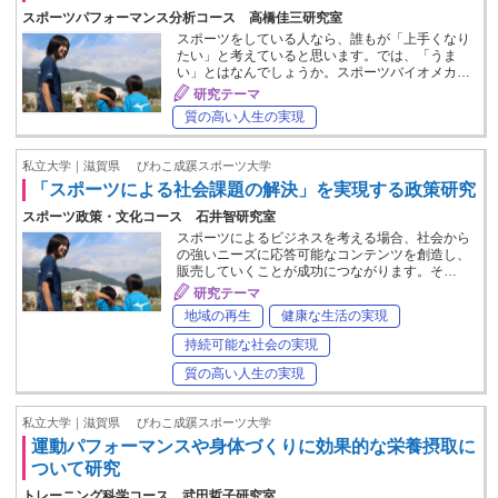
スポーツパフォーマンス分析コース 高橋佳三研究室
スポーツをしている人なら、誰もが「上手くなり
たい」と考えていると思います。では、「うま
い」とはなんでしょうか。スポーツバイオメカ…
研究テーマ
質の高い人生の実現
私立大学｜滋賀県
びわこ成蹊スポーツ大学
「スポーツによる社会課題の解決」を実現する政策研究
スポーツ政策・文化コース 石井智研究室
スポーツによるビジネスを考える場合、社会から
の強いニーズに応答可能なコンテンツを創造し、
販売していくことが成功につながります。そ…
研究テーマ
地域の再生
健康な生活の実現
持続可能な社会の実現
質の高い人生の実現
私立大学｜滋賀県
びわこ成蹊スポーツ大学
運動パフォーマンスや身体づくりに効果的な栄養摂取に
ついて研究
トレーニング科学コース 武田哲子研究室