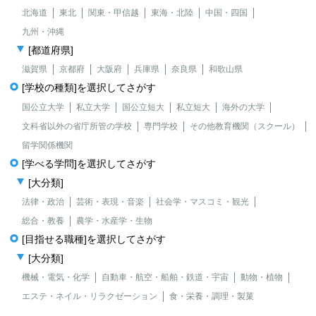
北海道
東北
関東・甲信越
東海・北陸
中国・四国
九州・沖縄
[都道府県]
滋賀県
京都府
大阪府
兵庫県
奈良県
和歌山県
[学校の種類]を選択してさがす
国公立大学
私立大学
国公立短大
私立短大
海外の大学
文科省以外の省庁所管の学校
専門学校
その他教育機関（スクール）
留学関係機関
[学べる学問]を選択してさがす
[大分類]
法律・政治
芸術・表現・音楽
社会学・マスコミ・観光
総合・教養
農学・水産学・生物
[目指せる職種]を選択してさがす
[大分類]
機械・電気・化学
自動車・航空・船舶・鉄道・宇宙
動物・植物
エステ・ネイル・リラクゼーション
食・栄養・調理・製菓