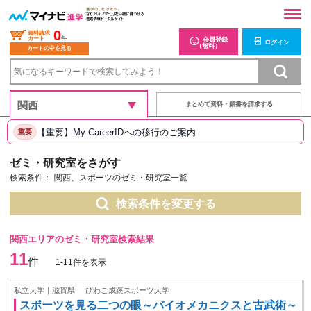
0
資料請求
カート
件
会員登録
ログイン
（無料）
カートの中を見る
まとめて資料・願書を請求する
【重要】My CareerIDへの移行のご案内
重要
ゼミ・研究室をさがす
検索条件：
関西、スポーツのゼミ・研究室一覧
検索条件を変更する
関西エリアのゼミ・研究室検索結果
11
件
1-11件を表示
私立大学｜滋賀県
びわこ成蹊スポーツ大学
スポーツを見る二つの眼～バイオメカニクスと古武術～