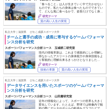
「食べること」は人が生きていく中で欠かせない
ものです。私たちの身体は食べたものでできてい
て、どんな風に食べるかで、姿形だけでなく身…
研究テーマ
質の高い人生の実現
私立大学｜滋賀県
びわこ成蹊スポーツ大学
チームと選手の成功・成長に寄与するゲームパフォーマ
ンス分析を研究
スポーツパフォーマンス分析コース 玉城耕二研究室
現代の情報革新は、これまで感覚的にしか理解し
得なかったアスリートの身体能力や身体技能をよ
り客観的に理解出来るきっかけとなりました…
研究テーマ
技術の革新
質の高い人生の実現
私立大学｜滋賀県
びわこ成蹊スポーツ大学
データサイエンスを用いたスポーツのゲームパフォーマ
ンス分析を研究
スポーツパフォーマンス分析コース 山田庸研究室
近年の情報化によって、スポーツの世界も大きく
変化しています。たとえば、野球では映像内で観
戦の際にデータやボールの軌跡をグラフなどで…