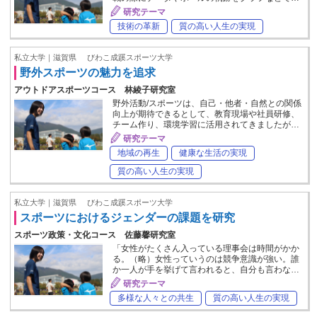
研究テーマ
技術の革新
質の高い人生の実現
私立大学｜滋賀県
びわこ成蹊スポーツ大学
野外スポーツの魅力を追求
アウトドアスポーツコース 林綾子研究室
野外活動/スポーツは、自己・他者・自然との関係
向上が期待できるとして、教育現場や社員研修、
チーム作り、環境学習に活用されてきましたが…
研究テーマ
地域の再生
健康な生活の実現
質の高い人生の実現
私立大学｜滋賀県
びわこ成蹊スポーツ大学
スポーツにおけるジェンダーの課題を研究
スポーツ政策・文化コース 佐藤馨研究室
「女性がたくさん入っている理事会は時間がかか
る。（略）女性っていうのは競争意識が強い。誰
か一人が手を挙げて言われると、自分も言わな…
研究テーマ
多様な人々との共生
質の高い人生の実現