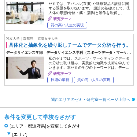
ゼミでは、アパレル(衣服) や繊維製品の設計に関
する課題を取り扱います。 設計の基礎として、①
人体の形態(骨格・筋・脂肪)と動作を理解し、 …
研究テーマ
質の高い人生の実現
私立大学｜京都府
京都女子大学
具体化と抽象化を繰り返しチームでデータ分析を行う。
データサイエンス学部 データサイエンス学科（スポーツデータ・マーケ…
私のゼミでは、スポーツ・マーケティングデータ
の分析に取り組み、実践的な知識や技術を学んで
いきます。本ゼミの学びのキーワードは、デー…
研究テーマ
技術の革新
質の高い人生の実現
関西エリアのゼミ・研究室一覧ページ上部へ
条件を変更して学校をさがす
[エリア・都道府県]を変更してさがす
[エリア]