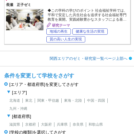
長瀬 正子ゼミ
◆この学科の学びのポイント 社会福祉学科では、
平和で安定した共生社会を追求する社会福祉専門
教育を展開。実践経験豊かなスタッフによる基…
研究テーマ
地域の再生
健康な生活の実現
質の高い人生の実現
関西エリアのゼミ・研究室一覧ページ上部へ
条件を変更して学校をさがす
[エリア・都道府県]を変更してさがす
[エリア]
北海道
東北
関東・甲信越
東海・北陸
中国・四国
九州・沖縄
[都道府県]
滋賀県
京都府
大阪府
兵庫県
奈良県
和歌山県
[学校の種類]を選択してさがす