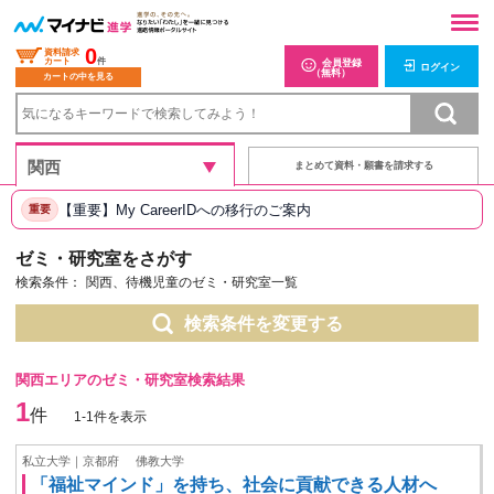
0
資料請求
カート
件
会員登録
ログイン
（無料）
カートの中を見る
まとめて資料・願書を請求する
【重要】My CareerIDへの移行のご案内
重要
ゼミ・研究室をさがす
検索条件：
関西、待機児童のゼミ・研究室一覧
検索条件を変更する
関西エリアのゼミ・研究室検索結果
1
件
1-1件を表示
私立大学｜京都府
佛教大学
「福祉マインド」を持ち、社会に貢献できる人材へ