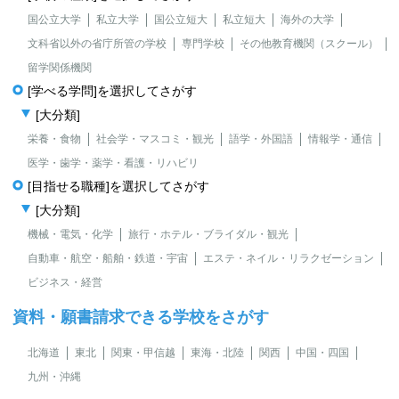
国公立大学
私立大学
国公立短大
私立短大
海外の大学
文科省以外の省庁所管の学校
専門学校
その他教育機関（スクール）
留学関係機関
[学べる学問]を選択してさがす
[大分類]
栄養・食物
社会学・マスコミ・観光
語学・外国語
情報学・通信
医学・歯学・薬学・看護・リハビリ
[目指せる職種]を選択してさがす
[大分類]
機械・電気・化学
旅行・ホテル・ブライダル・観光
自動車・航空・船舶・鉄道・宇宙
エステ・ネイル・リラクゼーション
ビジネス・経営
資料・願書請求できる学校をさがす
北海道
東北
関東・甲信越
東海・北陸
関西
中国・四国
九州・沖縄