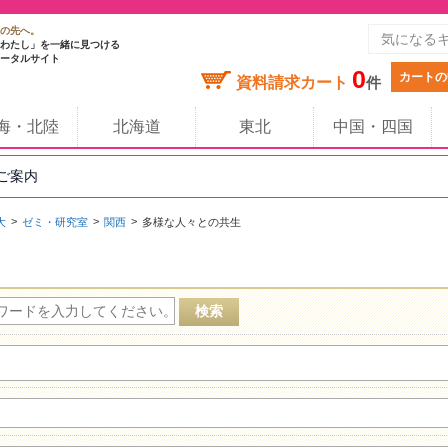
の先へ。
わたし」を一緒に見つける
ータルサイト
0
カートの
資料請求カート
件
海・北陸
北海道
東北
中国・四国
のご案内
大
ゼミ・研究室
関西
多様な人々との共生