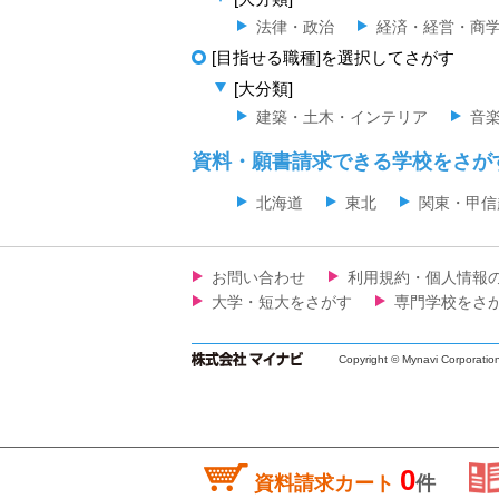
法律・政治
経済・経営・商
[目指せる職種]を選択してさがす
[大分類]
建築・土木・インテリア
音
資料・願書請求できる学校をさが
北海道
東北
関東・甲信
お問い合わせ
利用規約・個人情報
大学・短大をさがす
専門学校をさ
Copyright © Mynavi Corporatio
0
資料請求カート
件