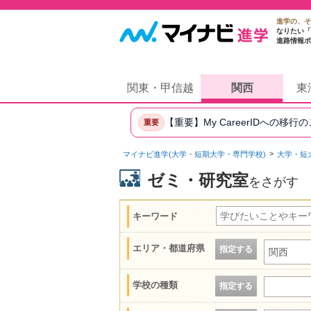
進学の、そ
なりたい「
進路情報ポ
関東・甲信越
関西
東
【重要】My CareerIDへの移行
重要
マイナビ進学(大学・短期大学・専門学校)
大学・短
ゼミ・研究室
をさがす
キーワード
エリア・都道府県
指定する
関西
学校の種類
指定する