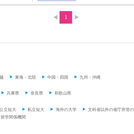
1
越
東海・北陸
中国・四国
九州・沖縄
兵庫県
奈良県
和歌山県
公立短大
私立短大
海外の大学
文科省以外の省庁所管の
留学関係機関