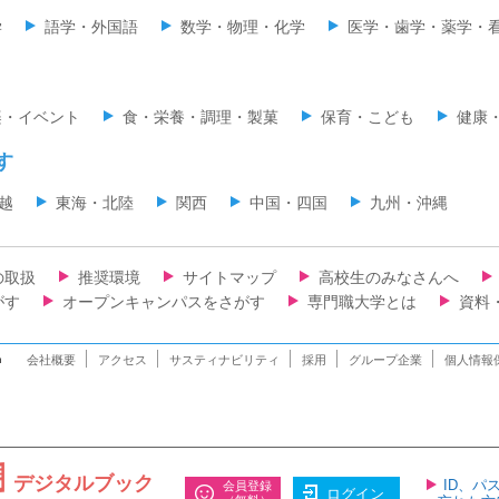
学
語学・外国語
数学・物理・化学
医学・歯学・薬学・
楽・イベント
食・栄養・調理・製菓
保育・こども
健康
す
越
東海・北陸
関西
中国・四国
九州・沖縄
の取扱
推奨環境
サイトマップ
高校生のみなさんへ
がす
オープンキャンパスをさがす
専門職大学とは
資料
n
会社概要
アクセス
サスティナビリティ
採用
グループ企業
個人情報
デジタルブック
ID、パ
会員登録
ログイン