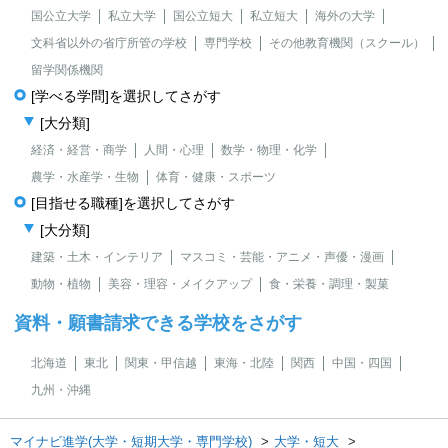
国公立大学
私立大学
国公立短大
私立短大
海外の大学
文科省以外の省庁所管の学校
専門学校
その他教育機関（スクール）
留学関係機関
[学べる学問]を選択してさがす
[大分類]
経済・経営・商学
人間・心理
数学・物理・化学
農学・水産学・生物
体育・健康・スポーツ
[目指せる職種]を選択してさがす
[大分類]
建築・土木・インテリア
マスコミ・芸能・アニメ・声優・漫画
動物・植物
美容・理容・メイクアップ
食・栄養・調理・製菓
資料・願書請求できる学校をさがす
北海道
東北
関東・甲信越
東海・北陸
関西
中国・四国
九州・沖縄
マイナビ進学(大学・短期大学・専門学校)
大学・短大