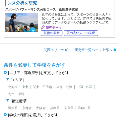
ンス分析を研究
スポーツパフォーマンス分析コース 山田庸研究室
近年の情報化によって、スポーツの世界も大きく
変化しています。たとえば、野球では映像内で観
戦の際にデータやボールの軌跡をグラフなどで…
研究テーマ
技術の革新
質の高い人生の実現
関西エリアのゼミ・研究室一覧ページ上部へ
条件を変更して学校をさがす
[エリア・都道府県]を変更してさがす
[エリア]
北海道
東北
関東・甲信越
東海・北陸
中国・四国
九州・沖縄
[都道府県]
滋賀県
京都府
大阪府
兵庫県
奈良県
和歌山県
[学校の種類]を選択してさがす