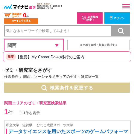
0
資料請求
カート
件
会員登録
ログイン
（無料）
カートの中を見る
まとめて資料・願書を請求する
【重要】My CareerIDへの移行のご案内
重要
ゼミ・研究室をさがす
検索条件：
関西、ソーシャルメディアのゼミ・研究室一覧
検索条件を変更する
関西エリアのゼミ・研究室検索結果
1
件
1-1件を表示
私立大学｜滋賀県
びわこ成蹊スポーツ大学
データサイエンスを用いたスポーツのゲームパフォーマ