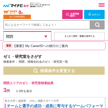
0
資料請求
カート
件
会員登録
ログイン
（無料）
カートの中を見る
まとめて資料・願書を請求する
【重要】My CareerIDへの移行のご案内
重要
ゼミ・研究室をさがす
検索条件：
関西、情報化社会のゼミ・研究室一覧
検索条件を変更する
関西エリアのゼミ・研究室検索結果
3
件
1-3件を表示
私立大学｜滋賀県
びわこ成蹊スポーツ大学
チームと選手の成功・成長に寄与するゲームパフォーマ