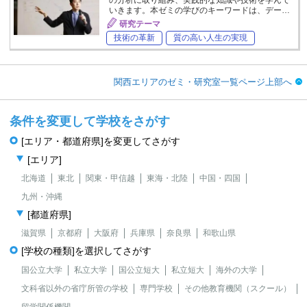
の分析に取り組み、実践的な知識や技術を学んで
いきます。本ゼミの学びのキーワードは、デー…
研究テーマ
技術の革新
質の高い人生の実現
関西エリアのゼミ・研究室一覧ページ上部へ
条件を変更して学校をさがす
[エリア・都道府県]を変更してさがす
[エリア]
北海道
東北
関東・甲信越
東海・北陸
中国・四国
九州・沖縄
[都道府県]
滋賀県
京都府
大阪府
兵庫県
奈良県
和歌山県
[学校の種類]を選択してさがす
国公立大学
私立大学
国公立短大
私立短大
海外の大学
文科省以外の省庁所管の学校
専門学校
その他教育機関（スクール）
留学関係機関