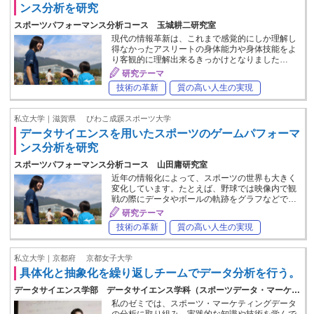
ンス分析を研究
スポーツパフォーマンス分析コース 玉城耕二研究室
現代の情報革新は、これまで感覚的にしか理解し
得なかったアスリートの身体能力や身体技能をよ
り客観的に理解出来るきっかけとなりました…
研究テーマ
技術の革新
質の高い人生の実現
私立大学｜滋賀県
びわこ成蹊スポーツ大学
データサイエンスを用いたスポーツのゲームパフォーマ
ンス分析を研究
スポーツパフォーマンス分析コース 山田庸研究室
近年の情報化によって、スポーツの世界も大きく
変化しています。たとえば、野球では映像内で観
戦の際にデータやボールの軌跡をグラフなどで…
研究テーマ
技術の革新
質の高い人生の実現
私立大学｜京都府
京都女子大学
具体化と抽象化を繰り返しチームでデータ分析を行う。
データサイエンス学部 データサイエンス学科（スポーツデータ・マーケ…
私のゼミでは、スポーツ・マーケティングデータ