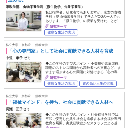
家政学部 食物栄養学科（微生物学、公衆栄養学）
私は指導者、研究者でもありますが、京女の食物
学科（現 食物栄養学科）で学んだOGの一人でも
あります。「微生物学」の授業を受けたことが…
研究テーマ
健康な生活の実現
私立大学｜京都府
佛教大学
「心の専門家」として社会に貢献できる人材を育成
中道 泰子 ゼミ
◆この学科の学びのポイント 不登校や児童虐待、
職場のストレス問題から高齢者への支援など、ま
すます増加する心の問題に対処できる「心の専…
研究テーマ
健康な生活の実現
質の高い人生の実現
私立大学｜京都府
佛教大学
「福祉マインド」を持ち、社会に貢献できる人材へ
長瀬 正子ゼミ
◆この学科の学びのポイント 社会福祉学科では、
平和で安定した共生社会を追求する社会福祉専門
教育を展開。実践経験豊かなスタッフによる基…