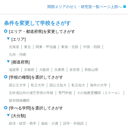
関西エリアのゼミ・研究室一覧ページ上部へ
条件を変更して学校をさがす
[エリア・都道府県]を変更してさがす
[エリア]
北海道
東北
関東・甲信越
東海・北陸
中国・四国
九州・沖縄
[都道府県]
滋賀県
京都府
大阪府
兵庫県
奈良県
和歌山県
[学校の種類]を選択してさがす
国公立大学
私立大学
国公立短大
私立短大
海外の大学
文科省以外の省庁所管の学校
専門学校
その他教育機関（スクール）
留学関係機関
[学べる学問]を選択してさがす
[大分類]
経済・経営・商学
福祉・介護
語学・外国語