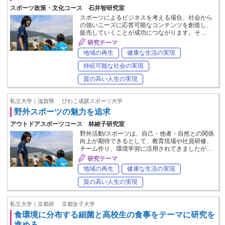
スポーツ政策・文化コース 石井智研究室
スポーツによるビジネスを考える場合、社会から
の強いニーズに応答可能なコンテンツを創造し、
販売していくことが成功につながります。そ…
研究テーマ
地域の再生
健康な生活の実現
持続可能な社会の実現
質の高い人生の実現
私立大学｜滋賀県
びわこ成蹊スポーツ大学
野外スポーツの魅力を追求
アウトドアスポーツコース 林綾子研究室
野外活動/スポーツは、自己・他者・自然との関係
向上が期待できるとして、教育現場や社員研修、
チーム作り、環境学習に活用されてきましたが…
研究テーマ
地域の再生
健康な生活の実現
質の高い人生の実現
私立大学｜京都府
京都女子大学
食環境に分布する細菌と高校生の食事をテーマに研究を
進める。