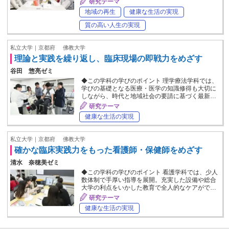
研究テーマ
地域の再生
健康な生活の実現
質の高い人生の実現
私立大学｜京都府
佛教大学
理論と実践を繰り返し、臨床現場の即戦力をめざす
谷田 惣亮ゼミ
◆この学科の学びのポイント 理学療法学科では、
学びの基礎となる医療・医学の知識修得も大切に
しながら、時代と地域社会の要請に基づく最新…
研究テーマ
健康な生活の実現
私立大学｜京都府
佛教大学
確かな臨床実践力をもった看護師・保健師をめざす
清水 奈穂美ゼミ
◆この学科の学びのポイント 看護学科では、少人
数体制で手厚い指導を展開。充実した設備や総合
大学の利点をいかした教育で全人的なケアがで…
研究テーマ
健康な生活の実現