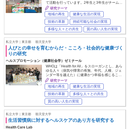
て活動を行っています。2年生と3年生がチーム…
研究テーマ
地域の再生
健康な生活の実現
技術の革新
持続可能な社会の実現
多様な人々との共生
質の高い人生の実現
私立大学｜東京都
順天堂大学
人びとの幸せを育むからだ・こころ・社会的な健康づく
りの研究
ヘルスプロモーション（健康社会学）ゼミナール
WHOは「Health for All」をスローガンとし、あら
ゆる人々（病気や障害の有無、年代、人種、ジェ
ンダー等を越えた）に健康かつ幸福を感じるこ…
研究テーマ
地域の再生
健康な生活の実現
技術の革新
多様な人々との共生
質の高い人生の実現
私立大学｜東京都
順天堂大学
生活習慣病に対するヘルスケアのあり方を研究する
Health Care Lab