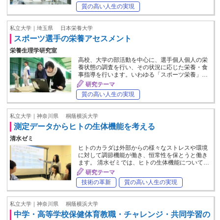
質の高い人生の実現
私立大学｜埼玉県
日本栄養大学
スポーツ選手の栄養アセスメント
栄養生理学研究室
高校、大学の部活動を中心に、選手個人個人の栄
養状態の調査を行い、その状況に応じた栄養・食
事指導を行います。いわゆる「スポーツ栄養」…
研究テーマ
質の高い人生の実現
私立大学｜神奈川県
桐蔭横浜大学
測定データからヒトの生体機能を考える
清水ゼミ
ヒトのカラダは外部からの様々なストレスや環境
に対して調節機能が働き、恒常性を保とうと働き
ます。 清水ゼミでは、ヒトの生体機能について…
研究テーマ
技術の革新
質の高い人生の実現
私立大学｜神奈川県
桐蔭横浜大学
中学・高等学校保健体育教職・チャレンジ・共同学習の