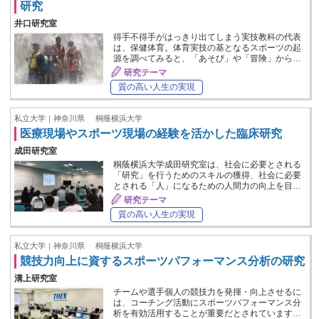
研究
井口研究室
得手不得手がはっきり出てしまう実技教科の代表
は、保健体育。体育実技の基となるスポーツの起
源を調べてみると、「あそび」や「冒険」から…
研究テーマ
質の高い人生の実現
私立大学｜神奈川県
桐蔭横浜大学
医療現場やスポーツ現場の経験を活かした臨床研究
成田研究室
桐蔭横浜大学成田研究室は、社会に必要とされる
「研究」を行うためのスキルの獲得、社会に必要
とされる「人」になるための人間力の向上を目…
研究テーマ
質の高い人生の実現
私立大学｜神奈川県
桐蔭横浜大学
競技力向上に資するスポーツパフォーマンス分析の研究
溝上研究室
チームや選手個人の競技力を発揮・向上させるに
は、コーチング活動にスポーツパフォーマンス分
析を有効活用することが重要だとされています…