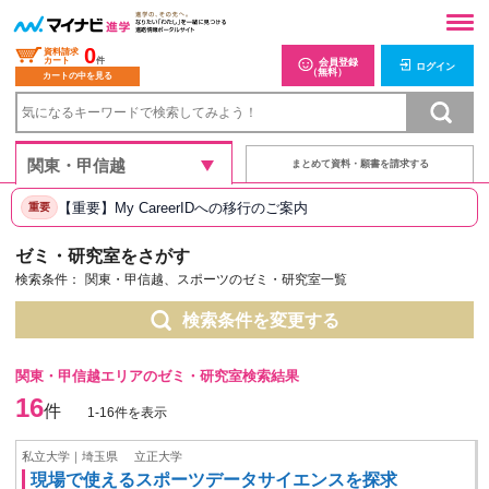
0
資料請求
カート
件
会員登録
ログイン
（無料）
カートの中を見る
まとめて資料・願書を請求する
【重要】My CareerIDへの移行のご案内
重要
ゼミ・研究室をさがす
検索条件：
関東・甲信越、スポーツのゼミ・研究室一覧
検索条件を変更する
関東・甲信越エリアのゼミ・研究室検索結果
16
件
1-16件を表示
私立大学｜埼玉県
立正大学
現場で使えるスポーツデータサイエンスを探求