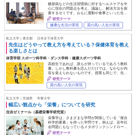
糖尿病などの生活習慣病に対するヘルスケアを中
心に現在の問題点を考え、議論し、解決方法を探
索するゼミです。おもに運動や食事といった生…
研究テーマ
健康な生活の実現
質の高い人生の実現
私立大学｜東京都
日本女子体育大学
先生はどうやって教え方を考えている？保健体育を教え
る楽しさとは
体育学部 スポーツ科学科・ダンス学科・健康スポーツ学科
高校生であれば、誰もが持っているであろう教科
書。しかし教科書を読んだだけでは、なかなか内
容を覚えられないものです。授業も同じで、先…
研究テーマ
質の高い人生の実現
私立大学｜茨城県
常磐大学
幅広い観点から「栄養」についてを研究
住吉ゼミナール（基礎栄養学研究室）
栄養学は、さまざまな学問が関係している「複合
科学的要素」を持った学問です。例えば、近年社
会問題にもなっているメタボリックシンドロー…
研究テーマ