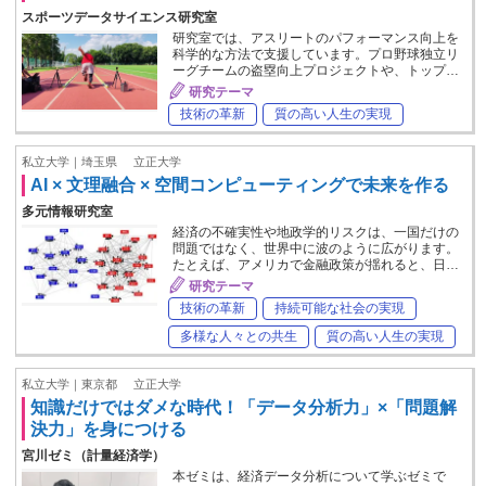
スポーツデータサイエンス研究室
研究室では、アスリートのパフォーマンス向上を
科学的な方法で支援しています。プロ野球独立リ
ーグチームの盗塁向上プロジェクトや、トップ…
研究テーマ
技術の革新
質の高い人生の実現
私立大学｜埼玉県
立正大学
AI × 文理融合 × 空間コンピューティングで未来を作る
多元情報研究室
経済の不確実性や地政学的リスクは、一国だけの
問題ではなく、世界中に波のように広がります。
たとえば、アメリカで金融政策が揺れると、日…
研究テーマ
技術の革新
持続可能な社会の実現
多様な人々との共生
質の高い人生の実現
私立大学｜東京都
立正大学
知識だけではダメな時代！「データ分析力」×「問題解
決力」を身につける
宮川ゼミ（計量経済学）
本ゼミは、経済データ分析について学ぶゼミで