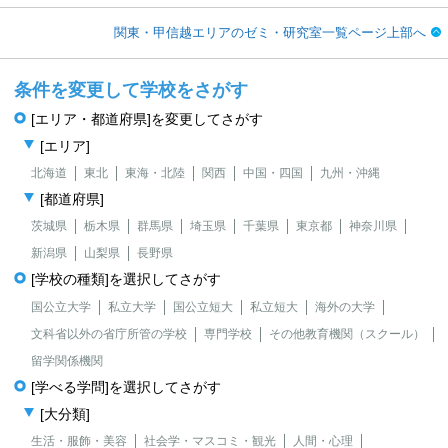
関東・甲信越エリアのゼミ・研究室一覧ページ上部へ
条件を変更して学校をさがす
[エリア・都道府県]を変更してさがす
[エリア]
北海道
東北
東海・北陸
関西
中国・四国
九州・沖縄
[都道府県]
茨城県
栃木県
群馬県
埼玉県
千葉県
東京都
神奈川県
新潟県
山梨県
長野県
[学校の種類]を選択してさがす
国公立大学
私立大学
国公立短大
私立短大
海外の大学
文科省以外の省庁所管の学校
専門学校
その他教育機関（スクール）
留学関係機関
[学べる学問]を選択してさがす
[大分類]
生活・服飾・美容
社会学・マスコミ・観光
人間・心理