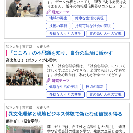
す。 データ分析といっても、理系である必要はあ
りません。 近年の情報通信機器やコンピュータ…
研究テーマ
地域の再生
健康な生活の実現
技術の革新
持続可能な社会の実現
多様な人々との共生
質の高い人生の実現
私立大学｜東京都
立正大学
「こころ」の不思議を知り、自分の生活に活かす
高比良ゼミ（ポジティブ心理学）
対人・社会心理学科は、「社会心理学」について
詳しく学ぶことができる、全国でも珍しい学科で
す。社会心理学は、私たちが社会の中でどのよ…
研究テーマ
健康な生活の実現
技術の革新
多様な人々との共生
質の高い人生の実現
私立大学｜東京都
立正大学
異文化理解と現地ビジネス体験で新たな価値観を得る
藤井ゼミ（経営学部）
藤井ゼミでは、自主性と協調性を大切にし、経営
学や管理会計の理論を学び、複数の企業と連携し