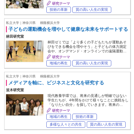
研究テーマ
技術の革新
質の高い人生の実現
私立大学｜神奈川県
桐蔭横浜大学
子どもの運動機会を増やして健康な未来をサポートする
林田研究室
林田ゼミでは「より多くの子どもたちが運動あそ
びをできる機会を増やそう」と子どもの体力測定
会や、オンデマンド・オンラインでの遠隔運動…
研究テーマ
地域の再生
質の高い人生の実現
私立大学｜神奈川県
桐蔭横浜大学
メディアを軸に、ビジネスと文化を研究する
並木研究室
現代教養学環では、将来の見通しが明確ではない
学生たちが、4年間をかけて様々なことに挑戦をし
「なりたい自分」を探していきます。将来の…
研究テーマ
地域の再生
技術の革新
多様な人々との共生
質の高い人生の実現