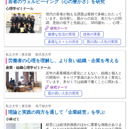
若者のウェルビーイング（心の豊かさ）を研究
心理学ゼミナール
現代の若者が抱える課題は複雑で多岐にわたって
います。自分探し、親からの自立、友だちへの同
調、意欲の低下と先延ばし、SNS疲れ…。 心理…
研究テーマ
健康な生活の実現
技術の革新
多様な人々との共生
質の高い人生の実現
私立大学｜東京都
順天堂大学
労働者の心理を理解し、より良い組織・企業を考える
産業・組織心理学ゼミナール
近年の産業構造の変化にともない、組織と個人と
の関係や、キャリア形成のあり方が大きく変化し
ています。本ゼミでは組織で働くことに関わる…
研究テーマ
質の高い人生の実現
私立大学｜東京都
高千穂大学
理論と実践の両方を通して「企業経営」を学ぶ
小林ゼミ
経営には経済的側面のほかに重要な側面がありま