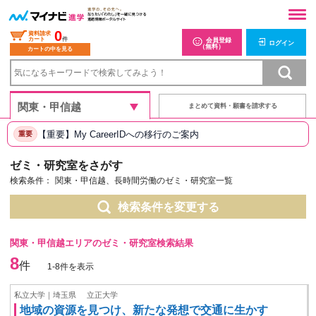
0
資料請求
カート
件
会員登録
ログイン
（無料）
カートの中を見る
まとめて資料・願書を請求する
【重要】My CareerIDへの移行のご案内
重要
ゼミ・研究室をさがす
検索条件：
関東・甲信越、長時間労働のゼミ・研究室一覧
検索条件を変更する
関東・甲信越エリアのゼミ・研究室検索結果
8
件
1-8件を表示
私立大学｜埼玉県
立正大学
地域の資源を見つけ、新たな発想で交通に生かす