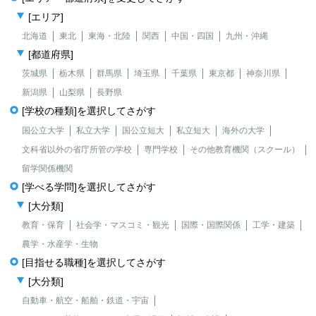
[エリア]
北海道
東北
東海・北陸
関西
中国・四国
九州・沖縄
[都道府県]
茨城県
栃木県
群馬県
埼玉県
千葉県
東京都
神奈川県
新潟県
山梨県
長野県
[学校の種類]を選択してさがす
国公立大学
私立大学
国公立短大
私立短大
海外の大学
文科省以外の省庁所管の学校
専門学校
その他教育機関（スクール）
留学関係機関
[学べる学問]を選択してさがす
[大分類]
教育・保育
社会学・マスコミ・観光
国際・国際関係
工学・建築
農学・水産学・生物
[目指せる職種]を選択してさがす
[大分類]
自動車・航空・船舶・鉄道・宇宙