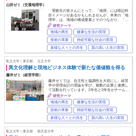
山田ゼミ（交通地理学）
受験生の皆さんにとって、「地理」には暗記科
目イメージがあるかもしれませんが、本来の「地
理学」は、地域の構成要素とそのつながり、「…
研究テーマ
地域の再生
健康な生活の実現
技術の革新
持続可能な社会の実現
多様な人々との共生
質の高い人生の実現
私立大学｜東京都
立正大学
異文化理解と現地ビジネス体験で新たな価値観を得る
藤井ゼミ（経営学部）
藤井ゼミでは、自主性と協調性を大切にし、経営
学や管理会計の理論を学び、複数の企業と連携し
て活動を行っています。2年生と3年生がチーム…
研究テーマ
地域の再生
健康な生活の実現
技術の革新
持続可能な社会の実現
多様な人々との共生
質の高い人生の実現
私立大学｜東京都
順天堂大学