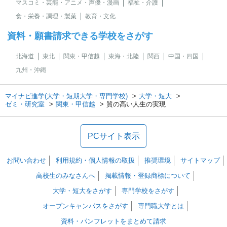
マスコミ・芸能・アニメ・声優・漫画
福祉・介護
食・栄養・調理・製菓
教育・文化
資料・願書請求できる学校をさがす
北海道
東北
関東・甲信越
東海・北陸
関西
中国・四国
九州・沖縄
マイナビ進学(大学・短期大学・専門学校)
大学・短大
ゼミ・研究室
関東・甲信越
質の高い人生の実現
PCサイト表示
お問い合わせ
利用規約・個人情報の取扱
推奨環境
サイトマップ
高校生のみなさんへ
掲載情報・登録商標について
大学・短大をさがす
専門学校をさがす
オープンキャンパスをさがす
専門職大学とは
資料・パンフレットをまとめて請求