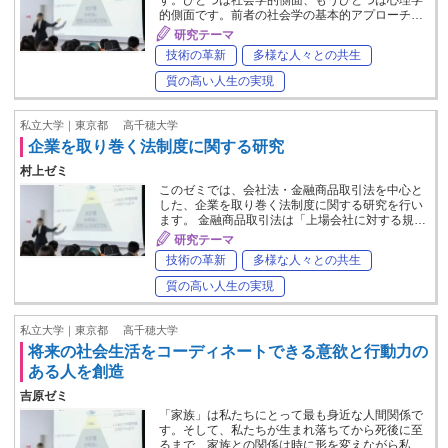
す。ひとつは社会学的側面、もうひとつは心理学
的側面です。前者の社会学の基本的アプローチ…
研究テーマ
技術の革新
多様な人々との共生
質の高い人生の実現
私立大学｜東京都
高千穂大学
企業を取り巻く法制度に関する研究
村上ゼミ
このゼミでは、会社法・金融商品取引法を中心と
した、企業を取り巻く法制度に関する研究を行い
ます。 金融商品取引法は「上場会社に対する規…
研究テーマ
技術の革新
多様な人々との共生
質の高い人生の実現
私立大学｜東京都
高千穂大学
将来の社会生活をコーディネートできる意欲と行動力の
ある人を創造
吉原ゼミ
「家族」は私たちにとって最も身近な人間関係で
す。そして、私たちが生まれ落ちてから死後に至
るまで、家族との関係は時に形を変えながら私…