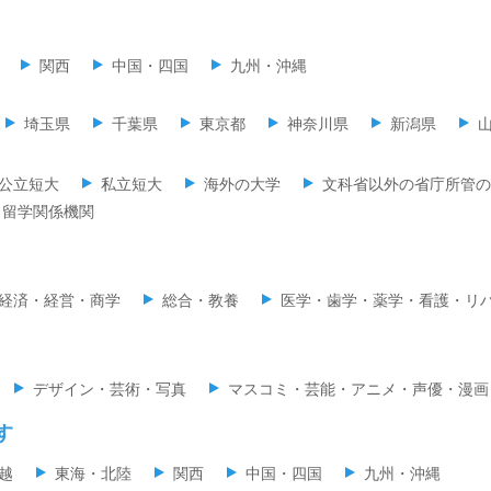
関西
中国・四国
九州・沖縄
埼玉県
千葉県
東京都
神奈川県
新潟県
公立短大
私立短大
海外の大学
文科省以外の省庁所管の
留学関係機関
経済・経営・商学
総合・教養
医学・歯学・薬学・看護・リ
デザイン・芸術・写真
マスコミ・芸能・アニメ・声優・漫画
す
越
東海・北陸
関西
中国・四国
九州・沖縄