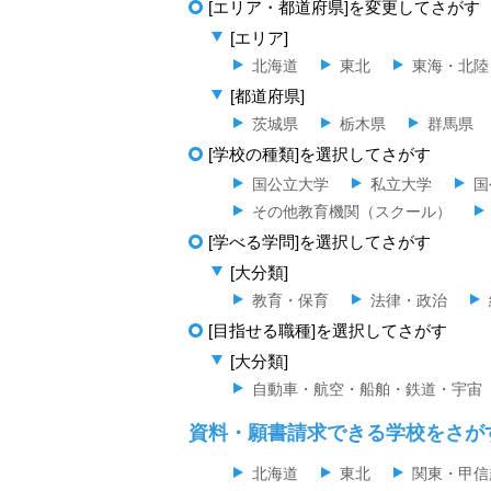
[エリア・都道府県]を変更してさがす
[エリア]
北海道
東北
東海・北陸
[都道府県]
茨城県
栃木県
群馬県
[学校の種類]を選択してさがす
国公立大学
私立大学
国
その他教育機関（スクール）
[学べる学問]を選択してさがす
[大分類]
教育・保育
法律・政治
[目指せる職種]を選択してさがす
[大分類]
自動車・航空・船舶・鉄道・宇宙
資料・願書請求できる学校をさが
北海道
東北
関東・甲信