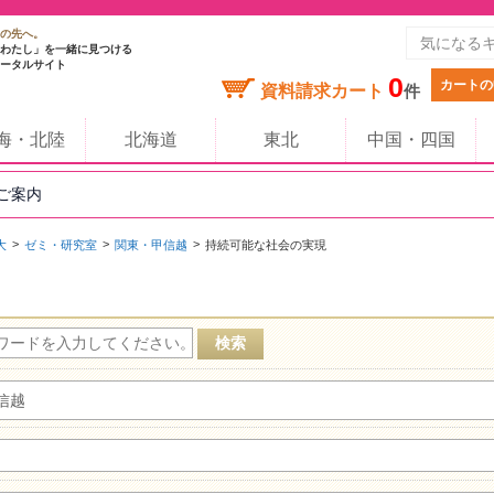
の先へ。
わたし」を一緒に見つける
ータルサイト
0
カートの
資料請求カート
件
海・北陸
北海道
東北
中国・四国
のご案内
大
ゼミ・研究室
関東・甲信越
持続可能な社会の実現
信越