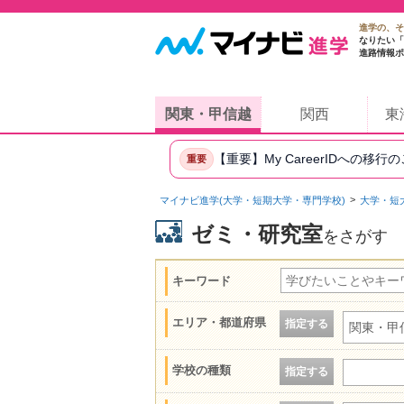
進学の、そ
なりたい「
進路情報ポ
関東・甲信越
関西
東
【重要】My CareerIDへの移行
重要
マイナビ進学(大学・短期大学・専門学校)
大学・短
ゼミ・研究室
をさがす
キーワード
エリア・都道府県
指定する
関東・甲
学校の種類
指定する