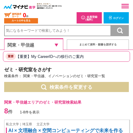
0
資料請求
カート
件
会員登録
ログイン
（無料）
カートの中を見る
まとめて資料・願書を請求する
【重要】My CareerIDへの移行のご案内
重要
ゼミ・研究室をさがす
検索条件：
関東・甲信越、イノベーションのゼミ・研究室一覧
検索条件を変更する
関東・甲信越エリアのゼミ・研究室検索結果
8
件
1-8件を表示
私立大学｜埼玉県
立正大学
AI × 文理融合 × 空間コンピューティングで未来を作る