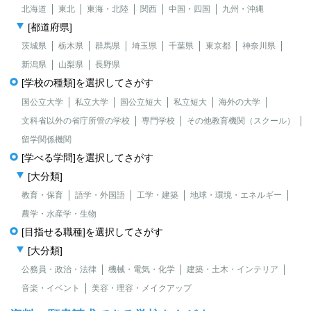
北海道
東北
東海・北陸
関西
中国・四国
九州・沖縄
[都道府県]
茨城県
栃木県
群馬県
埼玉県
千葉県
東京都
神奈川県
新潟県
山梨県
長野県
[学校の種類]を選択してさがす
国公立大学
私立大学
国公立短大
私立短大
海外の大学
文科省以外の省庁所管の学校
専門学校
その他教育機関（スクール）
留学関係機関
[学べる学問]を選択してさがす
[大分類]
教育・保育
語学・外国語
工学・建築
地球・環境・エネルギー
農学・水産学・生物
[目指せる職種]を選択してさがす
[大分類]
公務員・政治・法律
機械・電気・化学
建築・土木・インテリア
音楽・イベント
美容・理容・メイクアップ