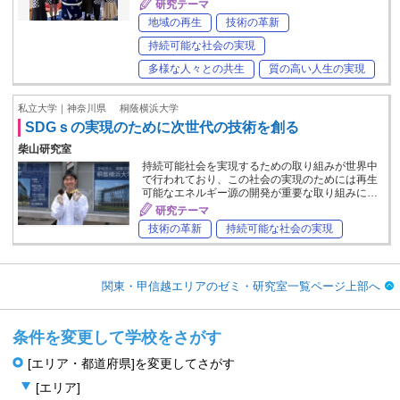
研究テーマ
地域の再生
技術の革新
持続可能な社会の実現
多様な人々との共生
質の高い人生の実現
私立大学｜神奈川県
桐蔭横浜大学
SDGｓの実現のために次世代の技術を創る
柴山研究室
持続可能社会を実現するための取り組みが世界中
で行われており、この社会の実現のためには再生
可能なエネルギー源の開発が重要な取り組みに…
研究テーマ
技術の革新
持続可能な社会の実現
関東・甲信越エリアのゼミ・研究室一覧ページ上部へ
条件を変更して学校をさがす
[エリア・都道府県]を変更してさがす
[エリア]