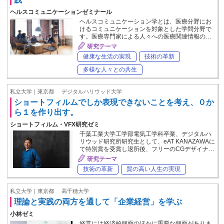
ヘルスコミュニケーションゼミナール
ヘルスコミュニケーション学とは、医療分野にお
けるコミュニケーションを対象とした学問分野で
す。医療専門家による人々への医療関連情報の…
研究テーマ
健康な生活の実現
技術の革新
多様な人々との共生
私立大学｜東京都
デジタルハリウッド大学
ショートフィルムでしか表現できないことを考え、０か
ら１を作り出す。
ショートフィルム・VFX研究ゼミ
千葉工業大学工学部電気工学科卒業、デジタルハ
リウッド研究所研究生として、eAT KANAZAWAに
て特別賞を受賞し退所後、フリーのCGデザイナ…
研究テーマ
技術の革新
質の高い人生の実現
私立大学｜東京都
高千穂大学
理論と実践の両方を通して「企業経営」を学ぶ
小林ゼミ
経営には経済的側面のほかに重要な側面がありま