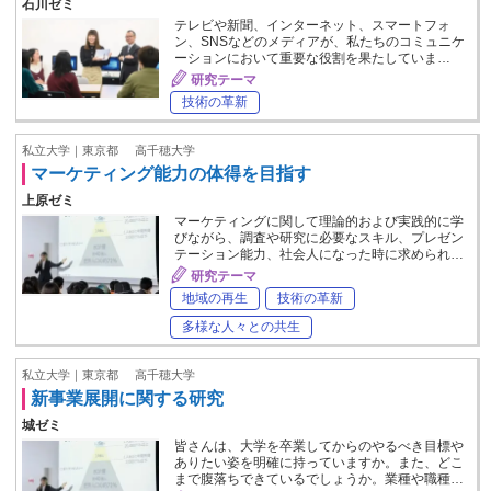
石川ゼミ
テレビや新聞、インターネット、スマートフォ
ン、SNSなどのメディアが、私たちのコミュニケ
ーションにおいて重要な役割を果たしていま…
研究テーマ
技術の革新
私立大学｜東京都
高千穂大学
マーケティング能力の体得を目指す
上原ゼミ
マーケティングに関して理論的および実践的に学
びながら、調査や研究に必要なスキル、プレゼン
テーション能力、社会人になった時に求められ…
研究テーマ
地域の再生
技術の革新
多様な人々との共生
私立大学｜東京都
高千穂大学
新事業展開に関する研究
城ゼミ
皆さんは、大学を卒業してからのやるべき目標や
ありたい姿を明確に持っていますか。また、どこ
まで腹落ちできているでしょうか。業種や職種…