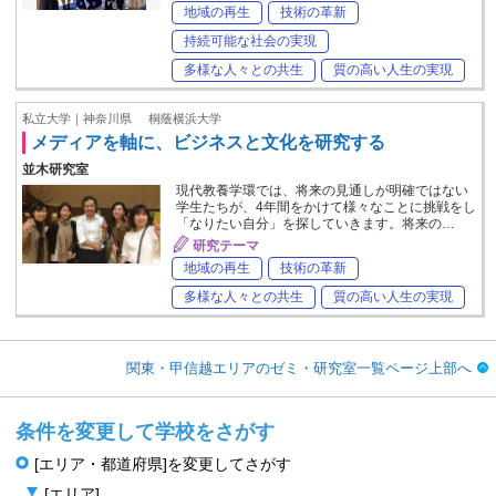
地域の再生
技術の革新
持続可能な社会の実現
多様な人々との共生
質の高い人生の実現
私立大学｜神奈川県
桐蔭横浜大学
メディアを軸に、ビジネスと文化を研究する
並木研究室
現代教養学環では、将来の見通しが明確ではない
学生たちが、4年間をかけて様々なことに挑戦をし
「なりたい自分」を探していきます。将来の…
研究テーマ
地域の再生
技術の革新
多様な人々との共生
質の高い人生の実現
関東・甲信越エリアのゼミ・研究室一覧ページ上部へ
条件を変更して学校をさがす
[エリア・都道府県]を変更してさがす
[エリア]