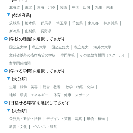
北海道
東北
東海・北陸
関西
中国・四国
九州・沖縄
[都道府県]
茨城県
栃木県
群馬県
埼玉県
千葉県
東京都
神奈川県
新潟県
山梨県
長野県
[学校の種類]を選択してさがす
国公立大学
私立大学
国公立短大
私立短大
海外の大学
文科省以外の省庁所管の学校
専門学校
その他教育機関（スクール）
留学関係機関
[学べる学問]を選択してさがす
[大分類]
生活・服飾・美容
総合・教養
数学・物理・化学
地球・環境・エネルギー
体育・健康・スポーツ
[目指せる職種]を選択してさがす
[大分類]
公務員・政治・法律
デザイン・芸術・写真
動物・植物
教育・文化
ビジネス・経営