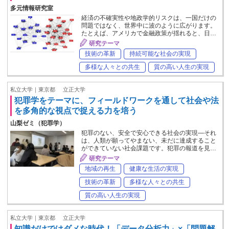
多元情報研究室
経済の不確実性や地政学的リスクは、一国だけの
問題ではなく、世界中に波のように広がります。
たとえば、アメリカで金融政策が揺れると、日…
研究テーマ
技術の革新
持続可能な社会の実現
多様な人々との共生
質の高い人生の実現
私立大学｜東京都
立正大学
犯罪学をテーマに、フィールドワークを通して社会や法
を多角的な視点で捉える力を培う
山梨ゼミ（犯罪学）
犯罪のない、安全で安心できる社会の実現―それ
は、人類が願ってやまない、未だに達成すること
ができていない社会課題です。犯罪の報道を見…
研究テーマ
地域の再生
健康な生活の実現
技術の革新
多様な人々との共生
質の高い人生の実現
私立大学｜東京都
立正大学
知識だけではダメな時代！「データ分析力」×「問題解