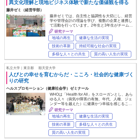
異文化理解と現地ビジネス体験で新たな価値観を得る
藤井ゼミ（経営学部）
藤井ゼミでは、自主性と協調性を大切にし、経営
学や管理会計の理論を学び、複数の企業と連携し
て活動を行っています。2年生と3年生がチーム…
研究テーマ
地域の再生
健康な生活の実現
技術の革新
持続可能な社会の実現
多様な人々との共生
質の高い人生の実現
私立大学｜東京都
順天堂大学
人びとの幸せを育むからだ・こころ・社会的な健康づく
りの研究
ヘルスプロモーション（健康社会学）ゼミナール
WHOは「Health for All」をスローガンとし、あら
ゆる人々（病気や障害の有無、年代、人種、ジェ
ンダー等を越えた）に健康かつ幸福を感じるこ…
研究テーマ
地域の再生
健康な生活の実現
技術の革新
多様な人々との共生
質の高い人生の実現