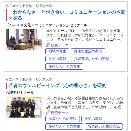
私立大学｜東京都
順天堂大学
「わからなさ」と付き合い、コミュニケーションの本質
を探る
「ヘルス × 文化 × コミュニケーション」ゼミナール
本ゼミナールでは、「面倒くさい思考」を推奨し
ます。それはゼミの研究対象が「コミュニケーシ
ョン」であるためです。私たちはコミュニケー…
研究テーマ
地域の再生
健康な生活の実現
技術の革新
持続可能な社会の実現
多様な人々との共生
私立大学｜東京都
順天堂大学
若者のウェルビーイング（心の豊かさ）を研究
心理学ゼミナール
現代の若者が抱える課題は複雑で多岐にわたって
います。自分探し、親からの自立、友だちへの同
調、意欲の低下と先延ばし、SNS疲れ…。 心理…
研究テーマ
健康な生活の実現
技術の革新
多様な人々との共生
質の高い人生の実現