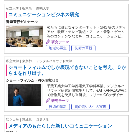
私立大学｜栃木県
白鴎大学
コミュニケーションビジネス研究
青﨑智行ゼミナール
私たちに身近なインターネット・SNS 等のメディ
アや、映画・テレビ番組・アニメ・音楽・ゲーム
等のコンテンツなどを、コミュニケーションビ…
研究テーマ
地域の再生
技術の革新
私立大学｜東京都
デジタルハリウッド大学
ショートフィルムでしか表現できないことを考え、０か
ら１を作り出す。
ショートフィルム・VFX研究ゼミ
千葉工業大学工学部電気工学科卒業、デジタルハ
リウッド研究所研究生として、eAT KANAZAWAに
て特別賞を受賞し退所後、フリーのCGデザイナ…
研究テーマ
技術の革新
質の高い人生の実現
私立大学｜茨城県
常磐大学
メディアのもたらした新しいコミュニケーション