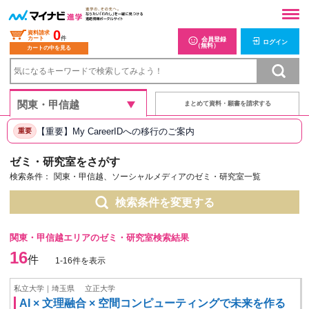
0
資料請求
カート
件
会員登録
ログイン
（無料）
カートの中を見る
まとめて資料・願書を請求する
【重要】My CareerIDへの移行のご案内
重要
ゼミ・研究室をさがす
検索条件：
関東・甲信越、ソーシャルメディアのゼミ・研究室一覧
検索条件を変更する
関東・甲信越エリアのゼミ・研究室検索結果
16
件
1-16件を表示
私立大学｜埼玉県
立正大学
AI × 文理融合 × 空間コンピューティングで未来を作る