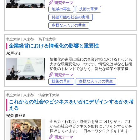
研究テーマ
地域の再生
技術の革新
持続可能な社会の実現
多様な人々との共生
私立大学｜東京都
高千穂大学
企業経営における情報化の影響と重要性
永戸ゼミ
情報化の進展は現代の企業経営におけるもっとも
大きな環境変化の一つです。情報化は単なる技術
変化のトレンドではなく、新たな産業や事業機…
研究テーマ
技術の革新
多様な人々との共生
私立大学｜東京都
清泉女子大学
これからの社会やビジネスをいかにデザインするかを考
える
安斎 徹ゼミ
企画力・行動力・協働力を身につけながら、これ
からの社会やビジネスを如何にデザインするかを
探求しています。「日本一ワクワクドキドキす…
研究テーマ