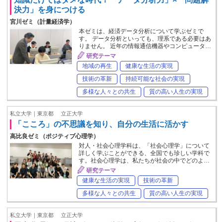
決力」を身につける
宮川ゼミ（計量経済学）
本ゼミは、経済データ分析について学ぶゼミで
す。 データ分析といっても、理系である必要はあ
りません。 近年の情報通信機器やコンピュータ…
研究テーマ
地域の再生
健康な生活の実現
技術の革新
持続可能な社会の実現
多様な人々との共生
質の高い人生の実現
私立大学｜東京都
立正大学
「こころ」の不思議を知り、自分の生活に活かす
高比良ゼミ（ポジティブ心理学）
対人・社会心理学科は、「社会心理学」について
詳しく学ぶことができる、全国でも珍しい学科で
す。社会心理学は、私たちが社会の中でどのよ…
研究テーマ
健康な生活の実現
技術の革新
多様な人々との共生
質の高い人生の実現
私立大学｜東京都
立正大学