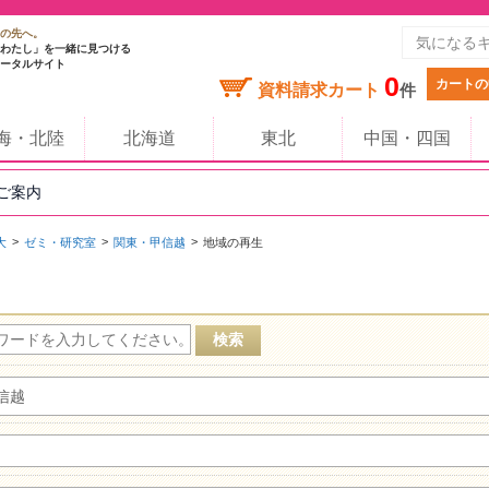
の先へ。
わたし」を一緒に見つける
ータルサイト
0
カートの
資料請求カート
件
海・北陸
北海道
東北
中国・四国
のご案内
大
ゼミ・研究室
関東・甲信越
地域の再生
信越