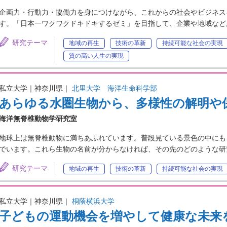
企画力・行動力・協働力を身につけながら、これからの社会やビジネス
す。「日本一ワクワクドキドキするゼミ」を目指して、企業や地域など
研究テーマ
地域の再生
技術の革新
持続可能な社会の実現
質の高い人生の実現
私立大学｜神奈川県｜
北里大学 海洋生命科学部
あらゆる水圏生物から、多様性の解明や
海洋無脊椎動物学研究室
地球上は無脊椎動物に満ちあふれています。普段見ている景色の中にも
でいます。これら生物の名前が分からなければ、その先のどのような研
研究テーマ
地域の再生
技術の革新
持続可能な社会の実現
私立大学｜神奈川県｜
桐蔭横浜大学
子どもの運動機会を増やして健康な未来