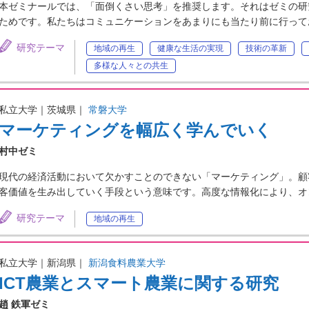
本ゼミナールでは、「面倒くさい思考」を推奨します。それはゼミの研
ためです。私たちはコミュニケーションをあまりにも当たり前に行って
研究テーマ
地域の再生
健康な生活の実現
技術の革新
多様な人々との共生
私立大学｜茨城県｜
常磐大学
マーケティングを幅広く学んでいく
村中ゼミ
現代の経済活動において欠かすことのできない「マーケティング」。顧
客価値を生み出していく手段という意味です。高度な情報化により、オ
研究テーマ
地域の再生
私立大学｜新潟県｜
新潟食料農業大学
ICT農業とスマート農業に関する研究
趙 鉄軍ゼミ