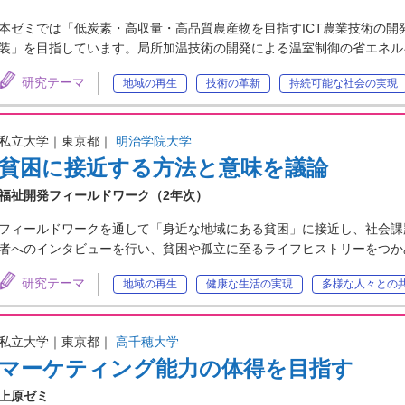
本ゼミでは「低炭素・高収量・高品質農産物を目指すICT農業技術の
装」を目指しています。局所加温技術の開発による温室制御の省エネル
研究テーマ
地域の再生
技術の革新
持続可能な社会の実現
私立大学｜東京都｜
明治学院大学
貧困に接近する方法と意味を議論
福祉開発フィールドワーク（2年次）
フィールドワークを通して「身近な地域にある貧困」に接近し、社会課
者へのインタビューを行い、貧困や孤立に至るライフヒストリーをつか
研究テーマ
地域の再生
健康な生活の実現
多様な人々との
私立大学｜東京都｜
高千穂大学
マーケティング能力の体得を目指す
上原ゼミ