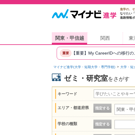
進学の、そ
なりたい「
進路情報ポ
関東・甲信越
関西
東
【重要】My CareerIDへの移行
重要
マイナビ進学(大学・短期大学・専門学校)
大学・短
ゼミ・研究室
をさがす
キーワード
エリア・都道府県
指定する
関東・甲
学校の種類
指定する